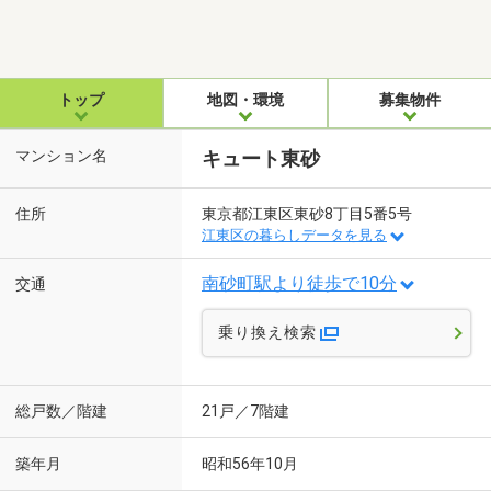
トップ
地図・環境
募集物件
マンション名
キュート東砂
住所
東京都江東区東砂8丁目5番5号
江東区の暮らしデータを見る
南砂町駅より徒歩で10分
交通
乗り換え検索
総戸数／階建
21戸／7階建
築年月
昭和56年10月