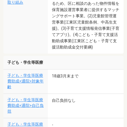
取り組み
るため、区に相談のあった物件情報を
保育施設運営事業者に提供するマッチ
ングサポート事業。(2)児童館管理運
営事業(江東区児童館条例、中高生支
援)。(3)子育て支援情報発信事業(子育
てアプリ)。(4)こども・子育て支援活
動助成事業(江東区こども・子育て支
援活動助成金交付要綱)
子ども・学生等医療
子ども・学生等医療
18歳3月末まで
費助成<通院>対象年
齢
子ども・学生等医療
自己負担なし
費助成<通院>自己負
担
子ども・学生等医療
-