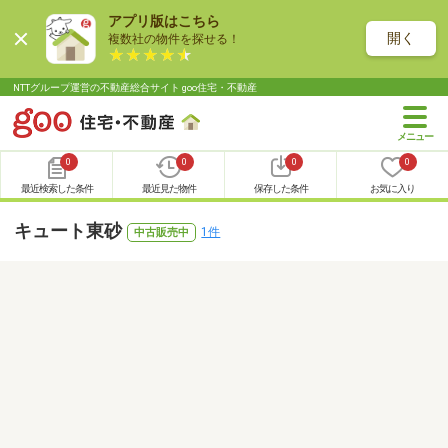
アプリ版はこちら
開く
複数社の物件を探せる！
NTTグループ運営の不動産総合サイト goo住宅・不動産
0
0
0
0
最近検索した条件
最近見た物件
保存した条件
お気に入り
キュート東砂
1件
中古販売中