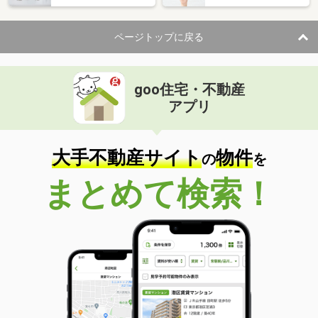
ページトップに戻る
goo住宅・不動産
アプリ
大手不動産サイト
物件
の
を
まとめて検索！