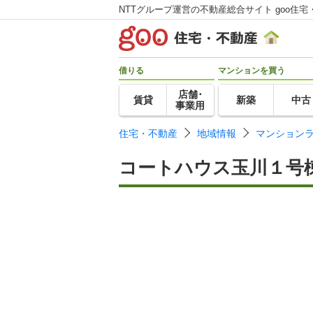
NTTグループ運営の不動産総合サイト goo住宅
借りる
マンションを買う
店舗･
賃貸
新築
中古
事業用
住宅・不動産
地域情報
マンション
コートハウス玉川１号