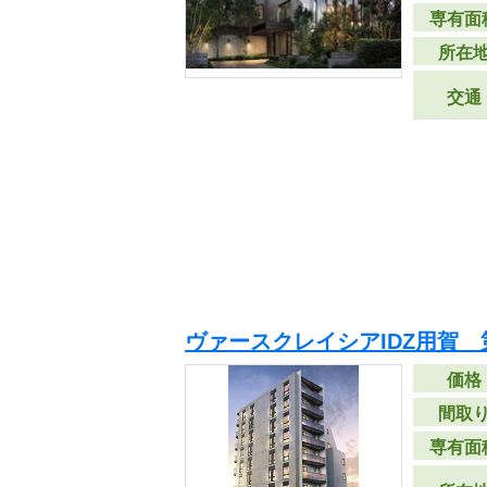
専有面
所在
交通
ヴァースクレイシアIDZ用賀 
価格
間取
専有面