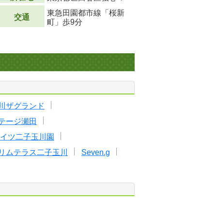
東急田園都市線「桜新
交通
町」歩9分
川ザグランド
テージ瀬田
イツ二子玉川園
リムテラス二子玉川
Seven.g