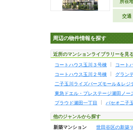
所在
交通
周辺の物件情報を探す
近所のマンションライブラリーを見
コートハウス玉川３号棟
コート
コートハウス玉川２号棟
グラン
二子玉川ライズバーズモール＆レジ
東急ドエル・プレステージ瀬田ノー
プラウド瀬田一丁目
パセオ二子
他のジャンルから探す
新築マンション
世田谷区の新築