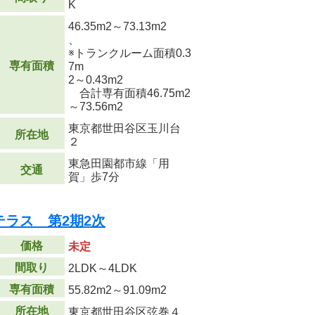
K
46.35m
2
～73.13m
2
、
※トランクルーム面積0.3
専有面積
7m
2
～0.43m
2
合計専有面積46.75m
2
～73.56m
2
東京都世田谷区玉川台
所在地
２
東急田園都市線「用
交通
賀」歩7分
ラス 第2期2次
価格
未定
間取り
2LDK～4LDK
専有面積
55.82m
2
～91.09m
2
所在地
東京都世田谷区弦巻４