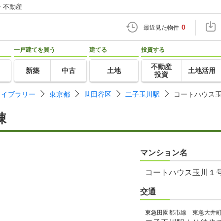
・不動産
0
最近見た物件
一戸建てを買う
建てる
投資する
不動産
新築
中古
土地
土地活用
投資
ライブラリー
東京都
世田谷区
二子玉川駅
コートハウス
棟
マンション名
コートハウス玉川１
交通
東急田園都市線 東急大井