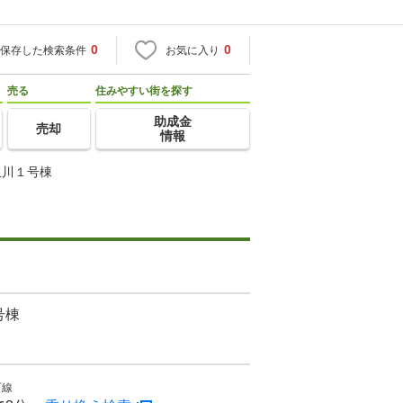
0
0
保存した検索条件
お気に入り
売る
住みやすい街を探す
助成金
売却
情報
玉川１号棟
号棟
町線