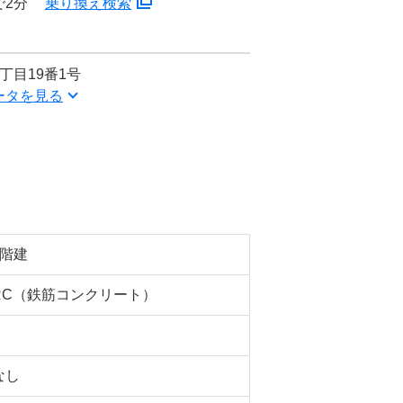
で2分
乗り換え検索
丁目19番1号
ータを見る
5階建
RC（鉄筋コンクリート）
なし