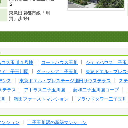
地
２
東急田園都市線「用
賀」歩4分
る
ハウス玉川４号棟
コートハウス玉川
シティハウス二子玉
ディ二子玉川園
グラッシア二子玉川
東急ドエル・プレス
デンス
東急ドエル・プレステージ瀬田サウステラス
ステ
ステラス
アトラス二子玉川園
藤和二子玉川園コープ
玉川
瀬田ファーストマンション
プラウドタワー二子玉川
マンション
二子玉川駅の新築マンション