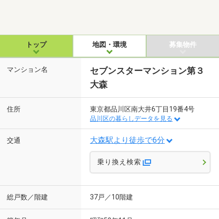
トップ
地図・環境
募集物件
マンション名
セブンスターマンション第３
大森
住所
東京都品川区南大井6丁目19番4号
品川区の暮らしデータを見る
大森駅より徒歩で6分
交通
乗り換え検索
総戸数／階建
37戸／10階建