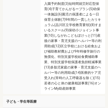
入園予約制度(3)短時間就労対応型保
育(4)子育てかんがるープラン(5)幼保
一体施設(6)園児の保護者による一日
保育士体験(7)9年間の一貫したカリキ
ュラム(品川区立学校教育要領)(8)すま
いるスクール(9)保幼小ジョイント事
業(10)しながわこどもぽけっと(11)産
後の家事・育児支援のヘルパー等の利
用助成(12)区立学校における給食およ
び補助教材費および9年時修学旅行の
無償化、特別支援学校給食費補助事
業、特別支援学校保護者負担軽減事業
(13)多胎児家庭の家事・育児支援のヘ
ルパー等の利用助成(14)医療的ケア児
受入れ(常時の人工呼吸器を除く)(15)
若者の心と体の健康相談事業(16)オン
ラインMy助産師事業
子ども・学生等医療