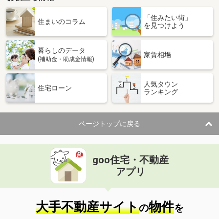
「住みたい街」
住まいのコラム
を見つけよう
暮らしのデータ
家賃相場
(補助金・助成金情報)
人気タウン
住宅ローン
ランキング
ページトップに戻る
goo住宅・不動産
アプリ
大手不動産サイト
物件
の
を