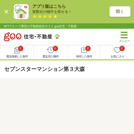
アプリ版はこちら
開く
複数社の物件を探せる！
NTTグループ運営の不動産総合サイト goo住宅・不動産
0
0
0
0
最近検索した条件
最近見た物件
保存した条件
お気に入り
セブンスターマンション第３大森