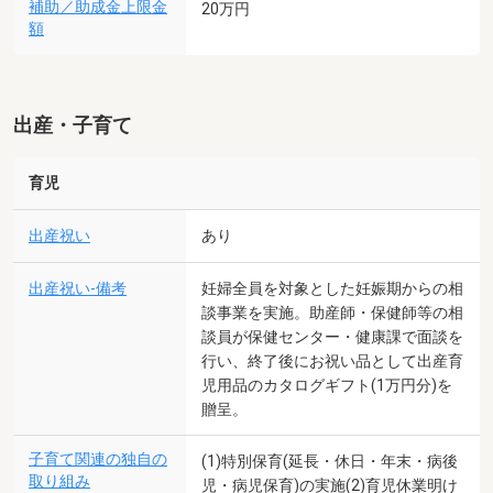
補助／助成金上限金
20万円
額
出産・子育て
育児
出産祝い
あり
出産祝い-備考
妊婦全員を対象とした妊娠期からの相
談事業を実施。助産師・保健師等の相
談員が保健センター・健康課で面談を
行い、終了後にお祝い品として出産育
児用品のカタログギフト(1万円分)を
贈呈。
子育て関連の独自の
(1)特別保育(延長・休日・年末・病後
取り組み
児・病児保育)の実施(2)育児休業明け