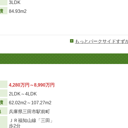
り
3LDK
積
84.93m2
もっとパークサイドすず
4,280万円～8,990万円
り
2LDK～4LDK
積
62.02m
2
～107.27m
2
地
兵庫県三田市駅前町
ＪＲ福知山線「三田」
歩2分