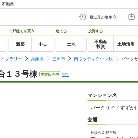
・不動産
0
最近見た物件
一戸建てを買う
建てる
投資する
不動産
新築
中古
土地
土地活用
投資
ライブラリー
兵庫県
三田市
南ウッディタウン駅
パーク
台１３号棟
1件
中古販売中
マンション名
パークサイドすずか
交通
神鉄公園都市線