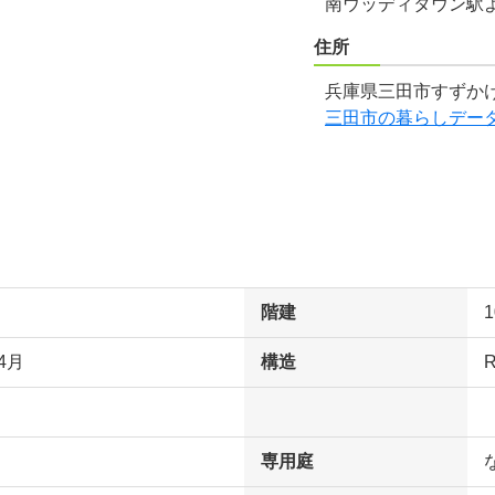
南ウッディタウン駅
住所
兵庫県三田市すずかけ台
三田市の暮らしデー
階建
4月
構造
専用庭