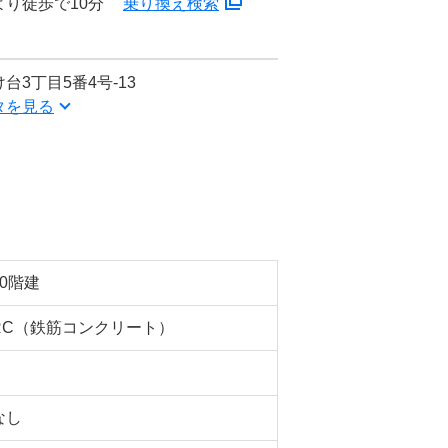
より徒歩で10分
乗り換え検索
3丁目5番4号-13
タを見る
10階建
RC（鉄筋コンクリート）
なし