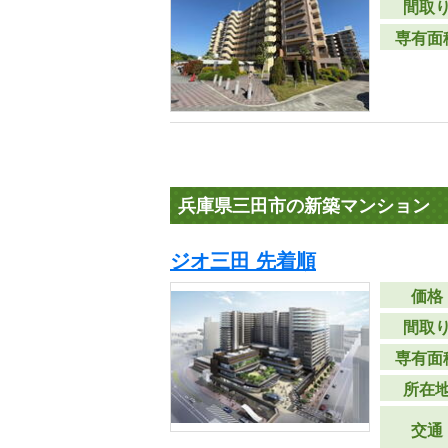
間取
専有面
兵庫県三田市の新築マンション
ジオ三田 先着順
価格
間取
専有面
所在
交通