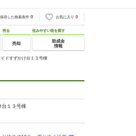
0
0
保存した検索条件
お気に入り
売る
住みやすい街を探す
助成金
売却
情報
サイドすずかけ台１３号棟
け台１３号棟