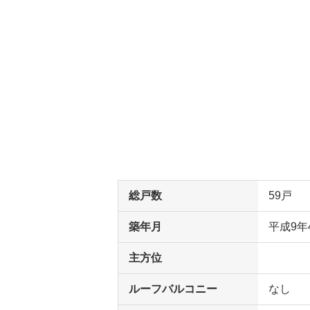
総戸数
59戸
築年月
平成9年
主方位
ルーフバルコニー
なし