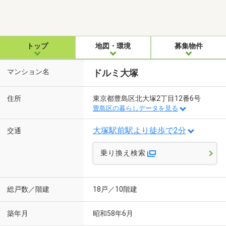
トップ
地図・環境
募集物件
マンション名
ドルミ大塚
住所
東京都豊島区北大塚2丁目12番6号
豊島区の暮らしデータを見る
大塚駅前駅より徒歩で2分
交通
乗り換え検索
総戸数／階建
18戸／10階建
築年月
昭和58年6月