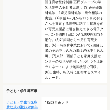
習保育者登録制度(区民グループの学
習活動中の保育者派遣)。(3)妊産婦歯
科健診、1歳児歯科健診・総合相談の
実施。(4)月齢4ヶ月から11ヶ月のお子
さんを養育する世帯に訪問し状況を伺
い育児支援品に引き換えできる電子ク
ーポンを訪問1回につき3,000円相当を
配付。(5)妊娠期からの男性育児支
援。(6)一時保育事業において2回目以
降の予約申し込みの際はWEB申し込み
可。(7)東部・西部子ども家庭支援セ
ンターの幼児が使用したおむつを圧縮
ラミネートにより無菌状態で回収。
(8)出生時、転入時に配布するスマイ
ルカード。
子ども・学生等医療
子ども・学生等医療
18歳3月末まで
費助成<通院>対象年