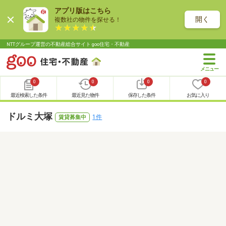
アプリ版はこちら
開く
複数社の物件を探せる！
NTTグループ運営の不動産総合サイト goo住宅・不動産
0
0
0
0
最近検索した条件
最近見た物件
保存した条件
お気に入り
ドルミ大塚
1件
賃貸募集中