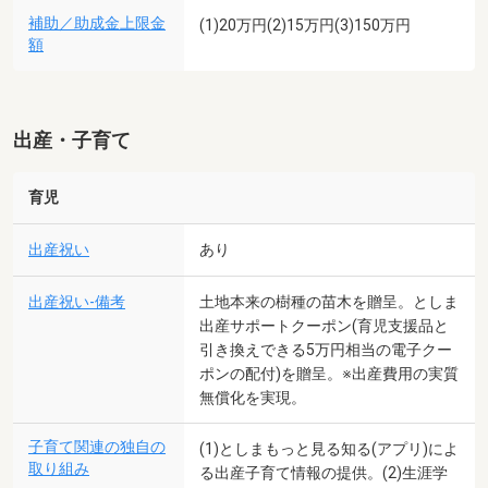
補助／助成金上限金
(1)20万円(2)15万円(3)150万円
額
出産・子育て
育児
出産祝い
あり
出産祝い-備考
土地本来の樹種の苗木を贈呈。としま
出産サポートクーポン(育児支援品と
引き換えできる5万円相当の電子クー
ポンの配付)を贈呈。※出産費用の実質
無償化を実現。
子育て関連の独自の
(1)としまもっと見る知る(アプリ)によ
取り組み
る出産子育て情報の提供。(2)生涯学