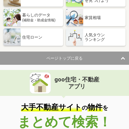
を見つけよう
暮らしのデータ
家賃相場
(補助金・助成金情報)
人気タウン
住宅ローン
ランキング
ページトップに戻る
goo住宅・不動産
アプリ
大手不動産サイト
物件
の
を
まとめて検索！