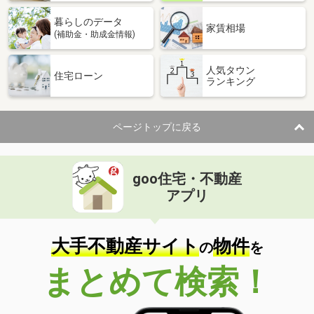
暮らしのデータ
家賃相場
(補助金・助成金情報)
人気タウン
住宅ローン
ランキング
ページトップに戻る
goo住宅・不動産
アプリ
大手不動産サイト
物件
の
を
まとめて検索！