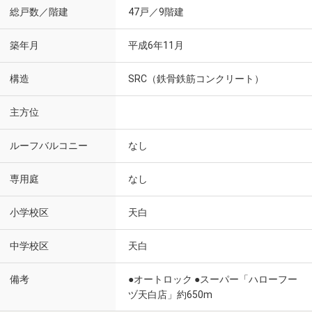
総戸数／階建
47戸／9階建
築年月
平成6年11月
構造
SRC（鉄骨鉄筋コンクリート）
主方位
ルーフバルコニー
なし
専用庭
なし
小学校区
天白
中学校区
天白
備考
●オートロック ●スーパー「ハローフー
ヅ天白店」約650m