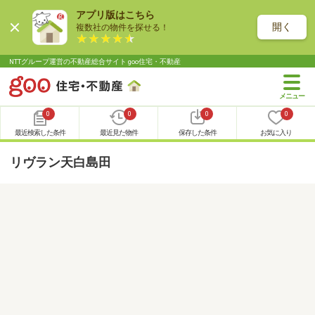
アプリ版はこちら
開く
複数社の物件を探せる！
NTTグループ運営の不動産総合サイト goo住宅・不動産
0
0
0
0
最近検索した条件
最近見た物件
保存した条件
お気に入り
リヴラン天白島田