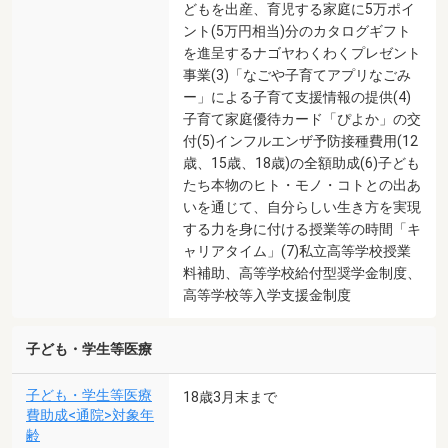
どもを出産、育児する家庭に5万ポイ
ント(5万円相当)分のカタログギフト
を進呈するナゴヤわくわくプレゼント
事業(3)「なごや子育てアプリなごみ
ー」による子育て支援情報の提供(4)
子育て家庭優待カード「ぴよか」の交
付(5)インフルエンザ予防接種費用(12
歳、15歳、18歳)の全額助成(6)子ども
たち本物のヒト・モノ・コトとの出あ
いを通じて、自分らしい生き方を実現
する力を身に付ける授業等の時間「キ
ャリアタイム」(7)私立高等学校授業
料補助、高等学校給付型奨学金制度、
高等学校等入学支援金制度
子ども・学生等医療
子ども・学生等医療
18歳3月末まで
費助成<通院>対象年
齢