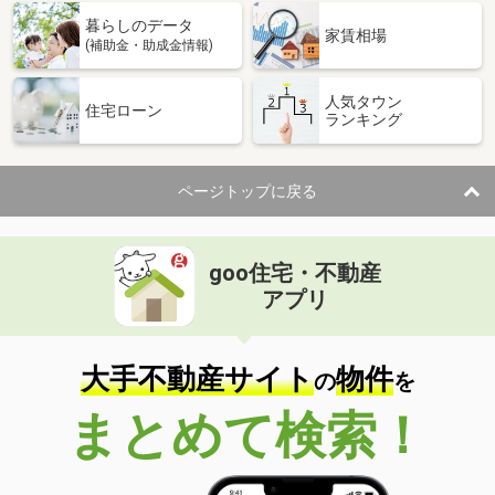
暮らしのデータ
家賃相場
(補助金・助成金情報)
人気タウン
住宅ローン
ランキング
ページトップに戻る
goo住宅・不動産
アプリ
大手不動産サイト
物件
の
を
まとめて検索！