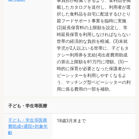
事負担が軽減できるよう、食料品を掲
載したカタログを送付し、利用者が選
択した食料品を自宅に配送するひとり
親フードサポート事業を臨時に実施
(2)延長保育料の上限額を設定し、常
時延長保育を利用しなければならない
世帯の経済的な負担を軽減。(3)未就
学児が2人以上いる世帯に、子どもタ
クシー利用券を支給(4)出産費用助成
の算出上限額を81万円に増額。(5)一
時的に保育が必要となった保護者がベ
ビーシッターを利用しやすくなるよ
う、マッチング型ベビーシッターの利
用に係る費用の一部を補助。
子ども・学生等医療
子ども・学生等医療
18歳3月末まで
費助成<通院>対象年
齢