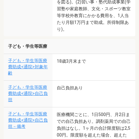
を図る)。(2)習い事・塾代助成事業(学
習塾や家庭教師、文化・スポーツ教室
等学校外教育にかかる費用を、1人当
たり月額1万円まで助成。所得制限あ
り)。
子ども・学生等医療
子ども・学生等医療
18歳3月末まで
費助成<通院>対象年
齢
子ども・学生等医療
自己負担あり
費助成<通院>自己負
担
子ども・学生等医療
医療機関ごとに、1日500円、月2日ま
費助成<通院>自己負
での自己負担あり。調剤薬局での自己
担－備考
負担はなし。1ヶ月の合計限度額は2,5
00円。限度額を超えた場合、超えた