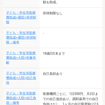
額を助成。
子ども・学生等医療
所得制限なし
費助成<通院>所得制
限
子ども・学生等医療
-
費助成<通院>所得制
限－備考
子ども・学生等医療
18歳3月末まで
費助成<入院>対象年
齢
子ども・学生等医療
自己負担あり
費助成<入院>自己負
担
子ども・学生等医療
医療機関ごとに、1日500円、月2日ま
費助成<入院>自己負
での自己負担あり。調剤薬局での自己
担－備考
負担はなし。1ヶ月の合計限度額は2,5