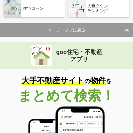
人気タウン
住宅ローン
ランキング
ページトップに戻る
goo住宅・不動産
アプリ
大手不動産サイト
物件
の
を
まとめて検索！