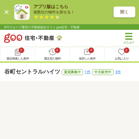
アプリ版はこちら
開く
複数社の物件を探せる！
NTTグループ運営の不動産総合サイト goo住宅・不動産
0
0
0
0
最近検索した条件
最近見た物件
保存した条件
お気に入り
谷町セントラルハイツ
1件
3件
賃貸募集中
中古販売中