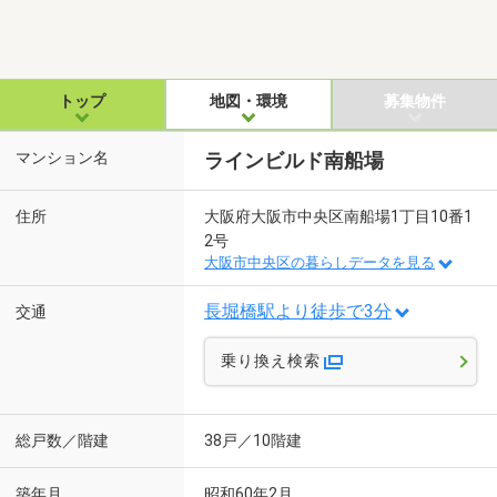
トップ
地図・環境
募集物件
マンション名
ラインビルド南船場
住所
大阪府大阪市中央区南船場1丁目10番1
2号
大阪市中央区の暮らしデータを見る
長堀橋駅より徒歩で3分
交通
乗り換え検索
総戸数／階建
38戸／10階建
築年月
昭和60年2月