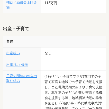
補助／助成金上限金
115万円
額
出産・子育て
育児
出産祝い
なし
出産祝い-備考
-
子育て関連の独自の
(1)子ども・子育てプラザ(在宅での子
取り組み
育て家庭や地域での子育て活動を支援
し、また乳幼児期の親子や子育て支援
者、就学期の子どもが集い交流する機
会を提供する等、地域福祉活動の推進
を図る)。(2)習い事・塾代助成事業(学
習塾や家庭教師、文化・スポーツ教室