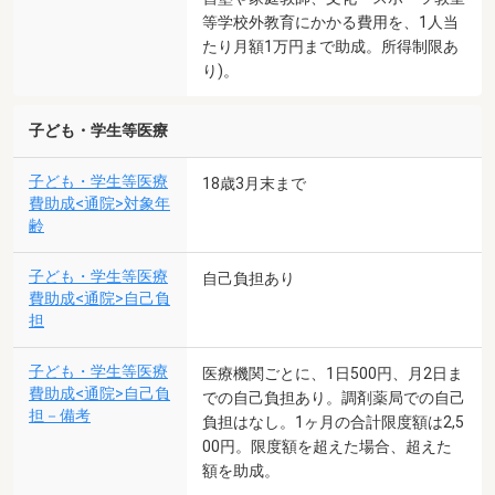
等学校外教育にかかる費用を、1人当
たり月額1万円まで助成。所得制限あ
り)。
子ども・学生等医療
子ども・学生等医療
18歳3月末まで
費助成<通院>対象年
齢
子ども・学生等医療
自己負担あり
費助成<通院>自己負
担
子ども・学生等医療
医療機関ごとに、1日500円、月2日ま
費助成<通院>自己負
での自己負担あり。調剤薬局での自己
担－備考
負担はなし。1ヶ月の合計限度額は2,5
00円。限度額を超えた場合、超えた
額を助成。