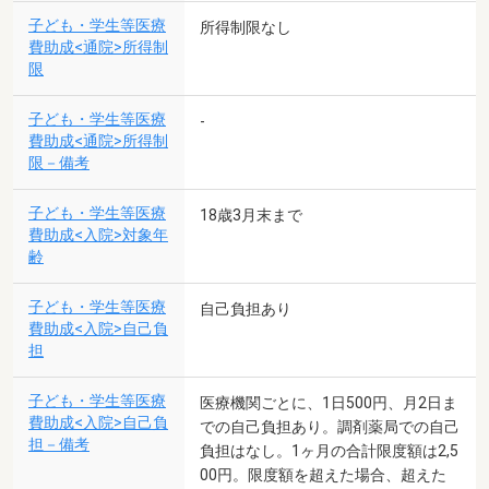
子ども・学生等医療
所得制限なし
費助成<通院>所得制
限
子ども・学生等医療
-
費助成<通院>所得制
限－備考
子ども・学生等医療
18歳3月末まで
費助成<入院>対象年
齢
子ども・学生等医療
自己負担あり
費助成<入院>自己負
担
子ども・学生等医療
医療機関ごとに、1日500円、月2日ま
費助成<入院>自己負
での自己負担あり。調剤薬局での自己
担－備考
負担はなし。1ヶ月の合計限度額は2,5
00円。限度額を超えた場合、超えた