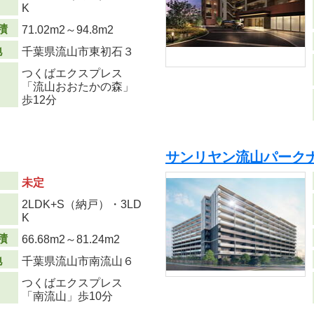
り
K
積
71.02m
2
～94.8m
2
地
千葉県流山市東初石３
つくばエクスプレス
「流山おおたかの森」
歩12分
サンリヤン流山パーク
未定
2LDK+S（納戸）・3LD
り
K
積
66.68m
2
～81.24m
2
地
千葉県流山市南流山６
つくばエクスプレス
「南流山」歩10分