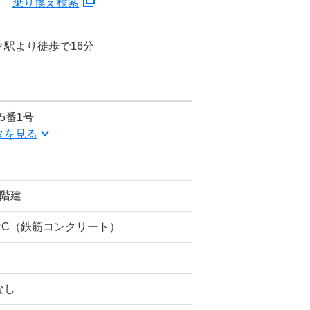
分
乗り換え検索
駅より徒歩で16分
5番1号
タを見る
7階建
RC（鉄筋コンクリート）
なし