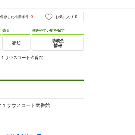
0
0
保存した検索条件
お気に入り
売る
住みやすい街を探す
助成金
売却
情報
２１サウスコート弐番館
２１サウスコート弐番館