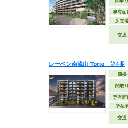
間取
専有面
所在
交通
レーベン南流山 Torte 第4期
価格
間取
専有面
所在
交通