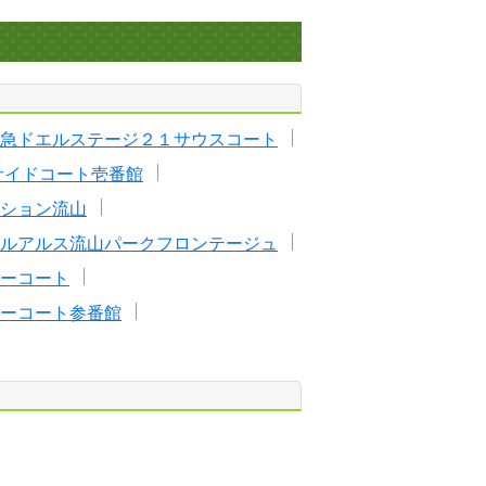
急ドエルステージ２１サウスコート
サイドコート壱番館
ション流山
ルアルス流山パークフロンテージュ
ーコート
ーコート参番館