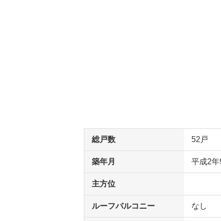
総戸数
52戸
築年月
平成2年
主方位
ルーフバルコニー
なし