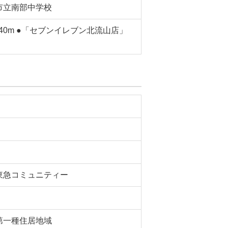
市立南部中学校
40m ●「セブンイレブン北流山店」
東急コミュニティー
第一種住居地域