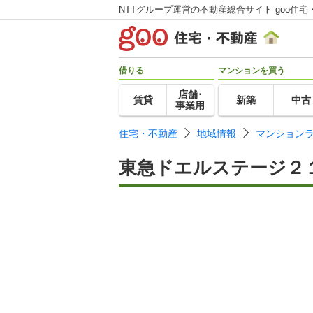
NTTグループ運営の不動産総合サイト goo住宅
借りる
マンションを買う
店舗･
賃貸
新築
中古
事業用
住宅・不動産
地域情報
マンション
東急ドエルステージ２