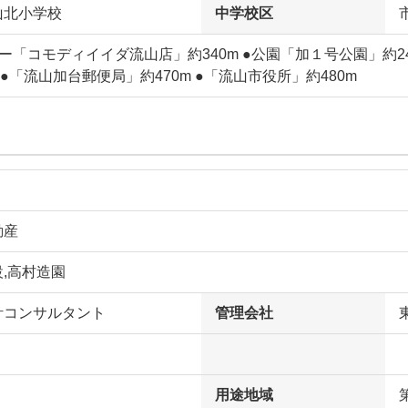
山北小学校
中学校区
ー「コモディイイダ流山店」約340m ●公園「加１号公園」約2
m ●「流山加台郵便局」約470m ●「流山市役所」約480m
動産
,高村造園
計コンサルタント
管理会社
用途地域