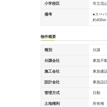
小学校区
市立流
備考
●スーパ
約400
物件概要
種別
分譲
分譲会社
東急不
施工会社
東急建設
設計会社
東急設
管理方式
日勤
土地権利
所有権