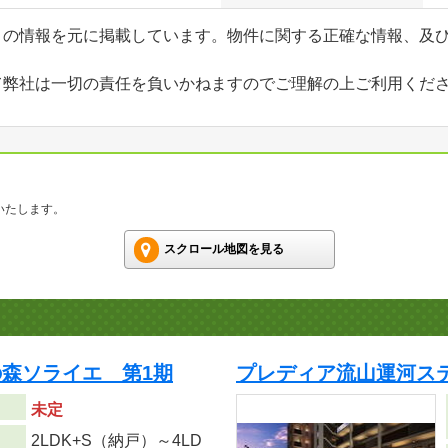
」の情報を元に掲載しています。物件に関する正確な情報、及
て弊社は一切の責任を負いかねますのでご理解の上ご利用くだ
いたします。
スクロール地図を見る
森ソライエ 第1期
プレディア流山運河ステ
未定
2LDK+S（納戸）～4LD