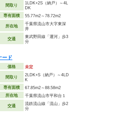
1LDK+2S（納戸）～4L
間取り
DK
専有面積
55.77m
2
～78.72m
2
千葉県流山市大字東深
所在地
井
東武野田線「運河」歩3
交通
分
ナード
価格
未定
2LDK+S（納戸）～4LD
間取り
K
専有面積
67.85m
2
～88.58m
2
所在地
千葉県流山市平和台１
流鉄流山線「流山」歩2
交通
分