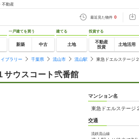
・不動産
0
最近見た物件
一戸建てを買う
建てる
投資する
不動産
新築
中古
土地
土地活用
投資
ライブラリー
千葉県
流山市
流山駅
東急ドエルステージ
１サウスコート弐番館
マンション名
東急ドエルステージ
交通
流鉄流山線