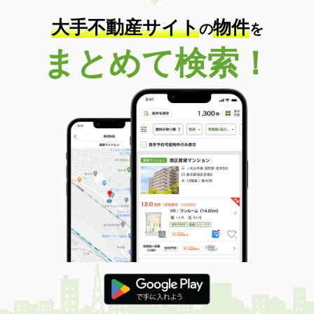
大手不動産サイト
物件
の
を
まとめて検索！