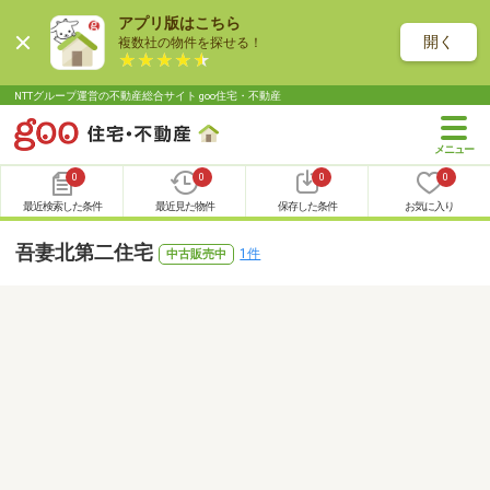
アプリ版はこちら
開く
複数社の物件を探せる！
NTTグループ運営の不動産総合サイト goo住宅・不動産
0
0
0
0
最近検索した条件
最近見た物件
保存した条件
お気に入り
吾妻北第二住宅
1件
中古販売中