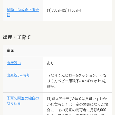
補助／助成金上限金
(1)70万円(2)115万円
額
出産・子育て
育児
出産祝い
あり
出産祝い-備考
うなりくんピロー&クッション、うな
りくんベビー用靴下のいずれか1つを
贈呈。
子育て関連の独自の
(1)遺児等手当(父母又は父母いずれか
取り組み
が死亡もしくは一定の障害になった場
合に、その児童の養育者に月額6,000