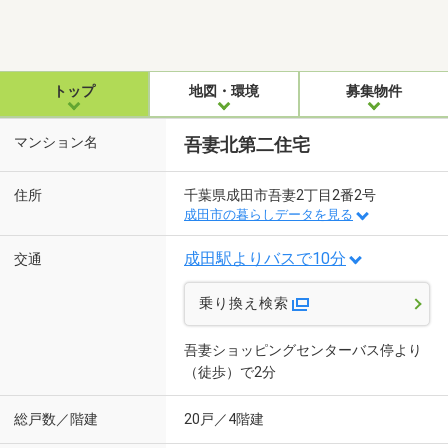
トップ
地図・環境
募集物件
マンション名
吾妻北第二住宅
住所
千葉県成田市吾妻2丁目2番2号
成田市の暮らしデータを見る
成田駅よりバスで10分
交通
乗り換え検索
吾妻ショッピングセンターバス停より
（徒歩）で2分
総戸数／階建
20戸／4階建