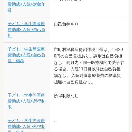
費助成<入院>対象年
齢
子ども・学生等医療
自己負担あり
費助成<入院>自己負
担
子ども・学生等医療
市町村民税所得割課税世帯は、1日20
費助成<入院>自己負
0円の自己負担あり。調剤は自己負担
担－備考
なし。同月内・同一医療機関で受診す
る場合、入院11日目以降は自己負担
額なし。 入院時食事療養費の標準負
担額の自己負担なし。
子ども・学生等医療
所得制限なし
費助成<入院>所得制
限
子ども・学生等医療
-
費助成<入院>所得制