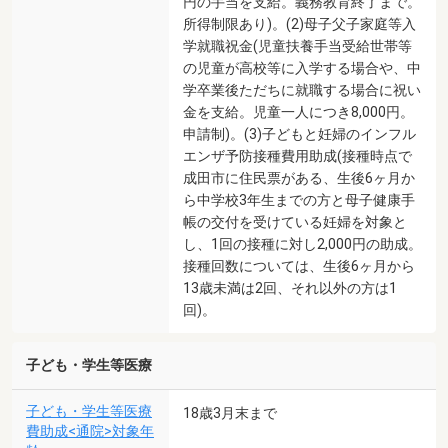
円の手当を支給。義務教育終了まで。
所得制限あり)。(2)母子父子家庭等入
学就職祝金(児童扶養手当受給世帯等
の児童が高校等に入学する場合や、中
学卒業後ただちに就職する場合に祝い
金を支給。児童一人につき8,000円。
申請制)。(3)子どもと妊婦のインフル
エンザ予防接種費用助成(接種時点で
成田市に住民票がある、生後6ヶ月か
ら中学校3年生までの方と母子健康手
帳の交付を受けている妊婦を対象と
し、1回の接種に対し2,000円の助成。
接種回数については、生後6ヶ月から
13歳未満は2回、それ以外の方は1
回)。
子ども・学生等医療
子ども・学生等医療
18歳3月末まで
費助成<通院>対象年