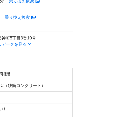
1分
乗り換え検索
分
乗り換え検索
神町5丁目3番10号
しデータを見る
13階建
RC（鉄筋コンクリート）
あり