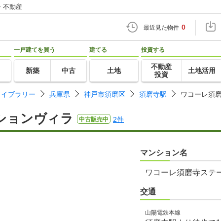
・不動産
0
最近見た物件
一戸建てを買う
建てる
投資する
不動産
新築
中古
土地
土地活用
投資
ライブラリー
兵庫県
神戸市須磨区
須磨寺駅
ワコーレ須
ションヴィラ
2件
中古販売中
マンション名
ワコーレ須磨寺ステ
交通
山陽電鉄本線