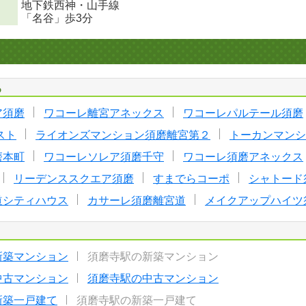
地下鉄西神・山手線
「名谷」歩3分
る
ア須磨
ワコーレ離宮アネックス
ワコーレパルテール須磨
スト
ライオンズマンション須磨離宮第２
トーカンマンシ
磨本町
ワコーレソレア須磨千守
ワコーレ須磨アネックス
リーデンススクエア須磨
すまでらコーポ
シャトード
道シティハウス
カサーレ須磨離宮道
メイクアップハイツ
新築マンション
須磨寺駅の新築マンション
中古マンション
須磨寺駅の中古マンション
新築一戸建て
須磨寺駅の新築一戸建て