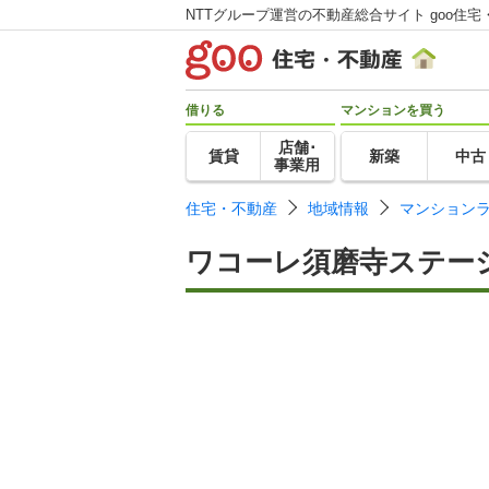
NTTグループ運営の不動産総合サイト goo住宅
借りる
マンションを買う
店舗･
賃貸
新築
中古
事業用
住宅・不動産
地域情報
マンション
ワコーレ須磨寺ステー