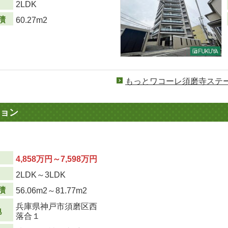
り
2LDK
積
60.27m2
もっとワコーレ須磨寺ステ
ョン
4,858万円～7,598万円
り
2LDK～3LDK
積
56.06m
2
～81.77m
2
兵庫県神戸市須磨区西
地
落合１