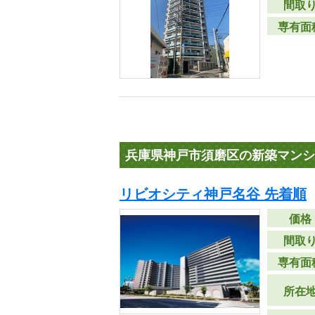
間取
専有面
兵庫県神戸市須磨区の新築マンシ
リビオシティ神戸名谷 先着順
価格
間取
専有面
所在