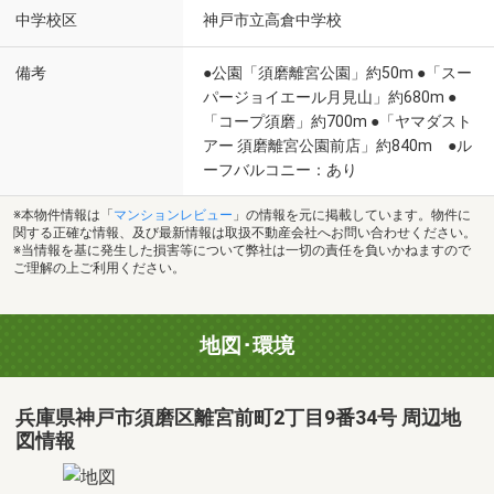
中学校区
神戸市立高倉中学校
備考
●公園「須磨離宮公園」約50m ●「スー
パージョイエール月見山」約680m ●
「コープ須磨」約700m ●「ヤマダスト
アー 須磨離宮公園前店」約840m ●ル
ーフバルコニー：あり
※本物件情報は「
マンションレビュー
」の情報を元に掲載しています。物件に
関する正確な情報、及び最新情報は取扱不動産会社へお問い合わせください。
※当情報を基に発生した損害等について弊社は一切の責任を負いかねますので
ご理解の上ご利用ください。
地図･環境
兵庫県神戸市須磨区離宮前町2丁目9番34号 周辺地
図情報