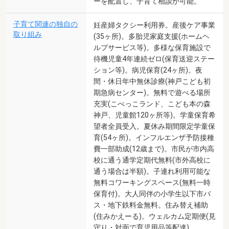
ーを配置し、子育て相談が可能。
子育て関連の独自の
妊産婦タクシー利用券。産後ケア事業
取り組み
(35ヶ所)。多胎児家庭支援(ホームヘ
ルプサービス等)。多様な保育施設で
待機児童4年連続ゼロ(保育送迎ステー
ション等)。病児保育(24ヶ所)。夜
間・休日年中無休診療(神戸こども初
期急病センター)。無料で遊べる場所
充実(こべっこランド、こども本の森
神戸、児童館120ヶ所等)。学童保育希
望者全員受入。夏休み期間限定学童保
育(54ヶ所)。インフルエンザ予防接種
費一部助成(12歳まで)。市民が市内高
校に通う通学定期代無料(市外高校に
通う場合は半額)。子連れ利用可能な
無料コワーキングスペース(無料一時
保育付)。大人同伴の小学生以下市バ
ス・地下鉄料金無料。住み替え補助
(住みかえーる)。ウェルカム定期便(見
守り・対面で育児用品等配達)。