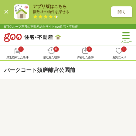
アプリ版はこちら
開く
複数社の物件を探せる！
NTTグループ運営の不動産総合サイト goo住宅・不動産
0
0
0
0
最近検索した条件
最近見た物件
保存した条件
お気に入り
パークコート須磨離宮公園前