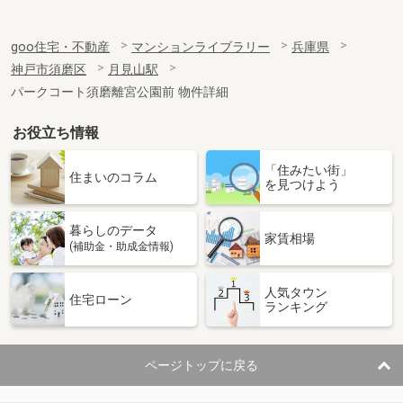
goo住宅・不動産
マンションライブラリー
兵庫県
神戸市須磨区
月見山駅
パークコート須磨離宮公園前 物件詳細
お役立ち情報
「住みたい街」
住まいのコラム
を見つけよう
暮らしのデータ
家賃相場
(補助金・助成金情報)
人気タウン
住宅ローン
ランキング
ページトップに戻る