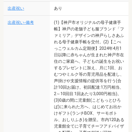
出産祝い
あり
出産祝い-備考
(1)【神戸市オリジナルの母子健康手
帳】神戸の老舗子ども服ブランド「フ
ァミリア」デザインの神戸らしさあふ
れる母子健康手帳を交付。(2)【こべ
っこウェルカム定期便】2024年4月1
日以降に赤ちゃんが生まれた神戸市在
住のご家庭へ、子どもの誕生をお祝い
するプレゼントに加え、月に1回、お
むつやミルク等の育児用品を配達し、
声掛けや支援情報の提供等を行う(合
計10回お届け。初回配達:1万円相当、
2～10回目:1回あたり3,000円相当)。
(3)0歳の間に児童館(こどもっとひろ
ば)に来られた方へ、はじめてお出か
けギフト(ランチBOX、サーモボト
ル、おしりふき)を贈呈。市内120ある
児童館全てに子育てチーフアドバイザ