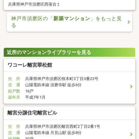
兵庫県神戸市須磨区西落合１
神戸市須磨区の「
新築マンション
」をもっと見
る
近所のマンションライブラリーを見る
ワコーレ離宮翠松館
住 所
兵庫県神戸市須磨区桜木町3丁目3番23号
交 通
山陽電鉄本線 須磨寺駅 徒歩6分
総戸数
16戸
築年月
平成7年1月
離宮分譲住宅離宮ビル
住 所
兵庫県神戸市須磨区離宮西町2丁目2番1号
交 通
山陽電鉄本線 月見山駅 徒歩8分
総戸数
30戸