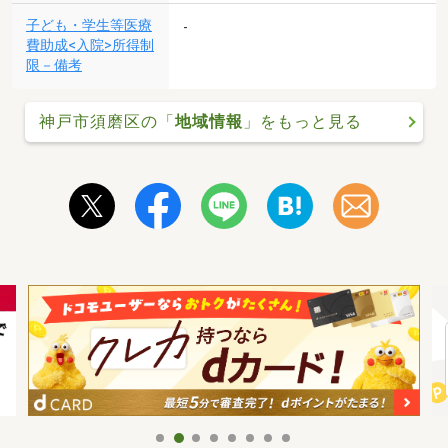
子ども・学生等医療
-
費助成<入院>所得制
限－備考
神戸市須磨区の「
地域情報
」をもっと見る