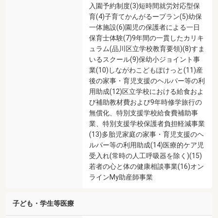
入園予約制度(3)短時間就労対応型保
育(4)子育てかんがるープラン(5)幼保
一体施設(6)園児の保護者による一日
保育士体験(7)9年間の一貫したカリキ
ュラム(品川区立学校教育要領)(8)すま
いるスクール(9)保幼小ジョイント事
業(10)しながわこどもぽけっと(11)産
後の家事・育児支援のヘルパー等の利
用助成(12)区立学校における給食およ
び補助教材費および9年時修学旅行の
無償化、特別支援学校給食費補助事
業、特別支援学校保護者負担軽減事業
(13)多胎児家庭の家事・育児支援のヘ
ルパー等の利用助成(14)医療的ケア児
受入れ(常時の人工呼吸器を除く)(15)
若者の心と体の健康相談事業(16)オン
ラインMy助産師事業
子ども・学生等医療