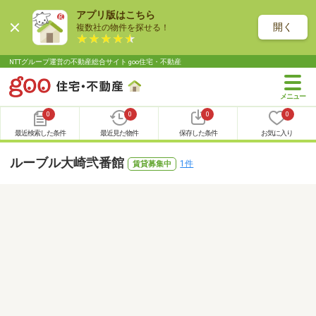
アプリ版はこちら
開く
複数社の物件を探せる！
NTTグループ運営の不動産総合サイト goo住宅・不動産
0
0
0
0
最近検索した条件
最近見た物件
保存した条件
お気に入り
ルーブル大崎弐番館
1件
賃貸募集中