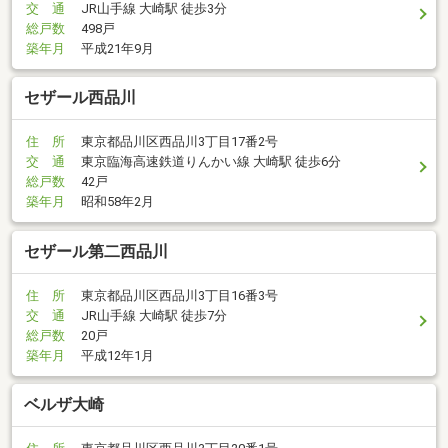
交 通
JR山手線 大崎駅 徒歩3分
総戸数
498戸
築年月
平成21年9月
セザール西品川
住 所
東京都品川区西品川3丁目17番2号
交 通
東京臨海高速鉄道りんかい線 大崎駅 徒歩6分
総戸数
42戸
築年月
昭和58年2月
セザール第二西品川
住 所
東京都品川区西品川3丁目16番3号
交 通
JR山手線 大崎駅 徒歩7分
総戸数
20戸
築年月
平成12年1月
ベルザ大崎