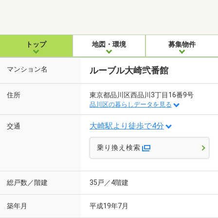
トップ
地図・環境
募集物件
マンション名
ルーブル大崎弐番館
住所
東京都品川区西品川3丁目16番9号
品川区の暮らしデータを見る
大崎駅より徒歩で4分
交通
乗り換え検索
総戸数／階建
35戸／4階建
築年月
平成19年7月