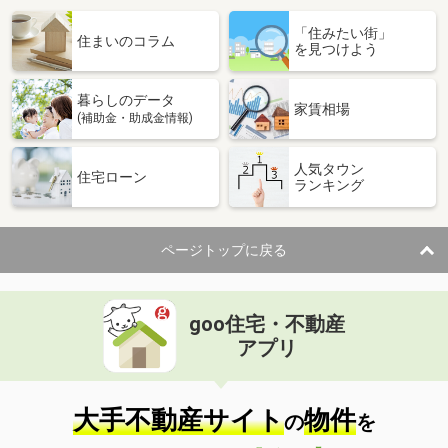
「住みたい街」
住まいのコラム
を見つけよう
暮らしのデータ
家賃相場
(補助金・助成金情報)
人気タウン
住宅ローン
ランキング
ページトップに戻る
goo住宅・不動産
アプリ
大手不動産サイト
物件
の
を