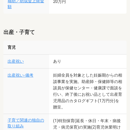
補助／助成金上限金
20万円
額
出産・子育て
育児
出産祝い
あり
出産祝い-備考
妊婦全員を対象とした妊娠期からの相
談事業を実施。助産師・保健師等の相
談員が保健センター・健康課で面談を
行い、終了後にお祝い品として出産育
児用品のカタログギフト(1万円分)を
贈呈。
子育て関連の独自の
(1)特別保育(延長・休日・年末・病後
取り組み
児・病児保育)の実施(2)育児休業明け