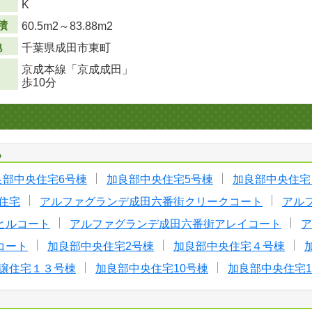
K
積
60.5m
2
～83.88m
2
地
千葉県成田市東町
京成本線「京成成田」
歩10分
る
良部中央住宅6号棟
加良部中央住宅5号棟
加良部中央住宅
住宅
アルファグランデ成田六番街クリークコート
アル
ヒルコート
アルファグランデ成田六番街アレイコート
ア
コート
加良部中央住宅2号棟
加良部中央住宅４号棟
譲住宅１３号棟
加良部中央住宅10号棟
加良部中央住宅1