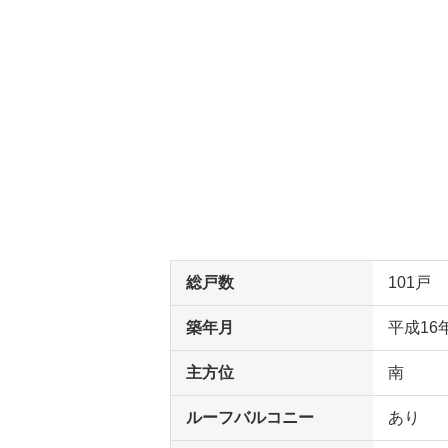
総戸数
101戸
築年月
平成16
主方位
南
ルーフバルコニー
あり