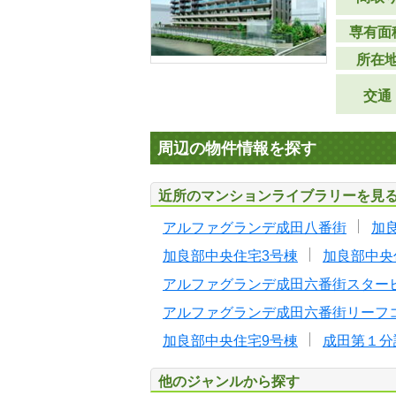
専有面
所在
交通
周辺の物件情報を探す
近所のマンションライブラリーを見
アルファグランデ成田八番街
加
加良部中央住宅3号棟
加良部中央
アルファグランデ成田六番街スター
アルファグランデ成田六番街リーフ
加良部中央住宅9号棟
成田第１分
他のジャンルから探す