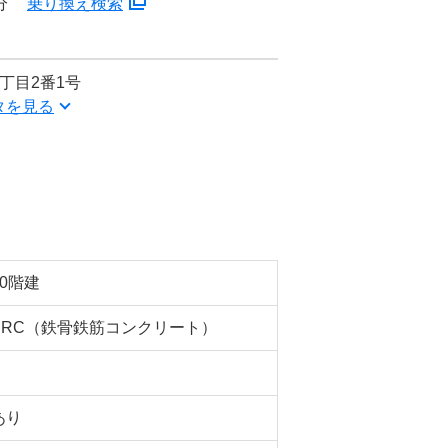
分
乗り換え検索
丁目2番1号
タを見る
10階建
SRC（鉄骨鉄筋コンクリート）
あり