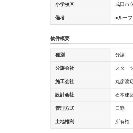
小学校区
成田市
備考
●ルー
物件概要
種別
分譲
分譲会社
スター
施工会社
丸彦渡
設計会社
石本建
管理方式
日勤
土地権利
所有権