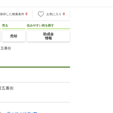
0
0
保存した検索条件
お気に入り
売る
住みやすい街を探す
助成金
売却
情報
田五番街
田五番街