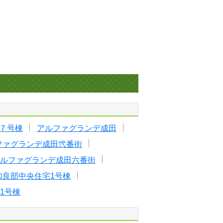
７号棟
アルファグランデ成田
ファグランデ成田弐番街
ルファグランデ成田六番街
加良部中央住宅1号棟
1号棟