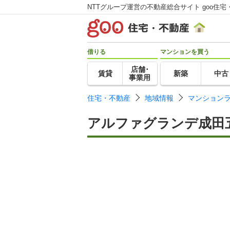
NTTグループ運営の不動産総合サイト goo住宅
借りる
マンションを買う
店舗･
賃貸
新築
中古
事業用
住宅・不動産
地域情報
マンション
アルファグランデ成田