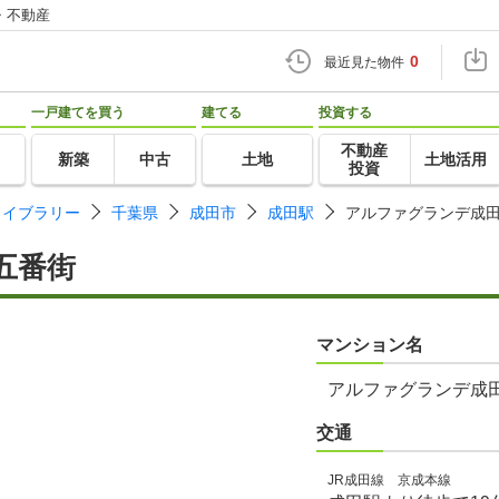
・不動産
0
最近見た物件
一戸建てを買う
建てる
投資する
不動産
新築
中古
土地
土地活用
投資
ライブラリー
千葉県
成田市
成田駅
アルファグランデ成
五番街
マンション名
アルファグランデ成
交通
JR成田線 京成本線