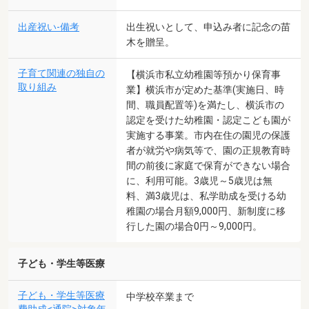
出産祝い-備考
出生祝いとして、申込み者に記念の苗
木を贈呈。
子育て関連の独自の
【横浜市私立幼稚園等預かり保育事
取り組み
業】横浜市が定めた基準(実施日、時
間、職員配置等)を満たし、横浜市の
認定を受けた幼稚園・認定こども園が
実施する事業。市内在住の園児の保護
者が就労や病気等で、園の正規教育時
間の前後に家庭で保育ができない場合
に、利用可能。3歳児～5歳児は無
料、満3歳児は、私学助成を受ける幼
稚園の場合月額9,000円、新制度に移
行した園の場合0円～9,000円。
子ども・学生等医療
子ども・学生等医療
中学校卒業まで