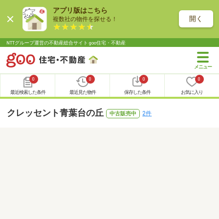
アプリ版はこちら
開く
複数社の物件を探せる！
NTTグループ運営の不動産総合サイト goo住宅・不動産
0
0
0
0
最近検索した条件
最近見た物件
保存した条件
お気に入り
クレッセント青葉台の丘
2件
中古販売中