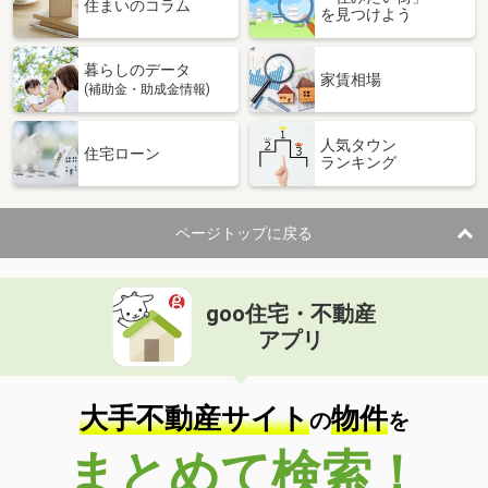
住まいのコラム
を見つけよう
暮らしのデータ
家賃相場
(補助金・助成金情報)
人気タウン
住宅ローン
ランキング
ページトップに戻る
goo住宅・不動産
アプリ
大手不動産サイト
物件
の
を
まとめて検索！