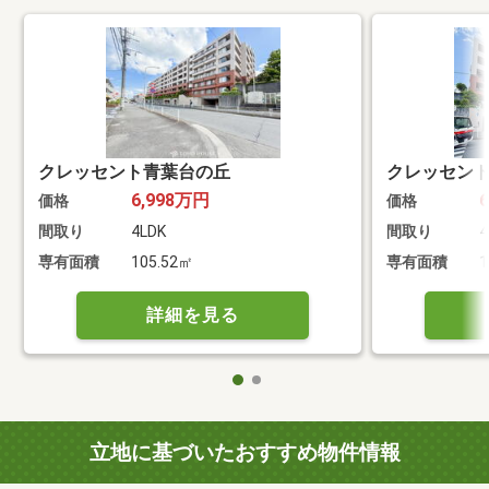
クレッセント青葉台の丘
クレッセン
6,998万円
価格
価格
間取り
4LDK
間取り
4
専有面積
105.52㎡
専有面積
1
詳細を見る
立地に基づいたおすすめ物件情報