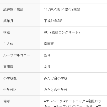
総戸数／階建
117戸／地下1階付9階建
築年月
平成14年3月
構造
RC（鉄筋コンクリート）
主方位
南南東
ルーフバルコニー
あり
専用庭
あり
小学校区
みたけ台小学校
中学校区
みたけ台中学校
備考
●エレベータ ●オートロック ●宅配ロッ
カー ●ルーフバルコニー：あり ●専