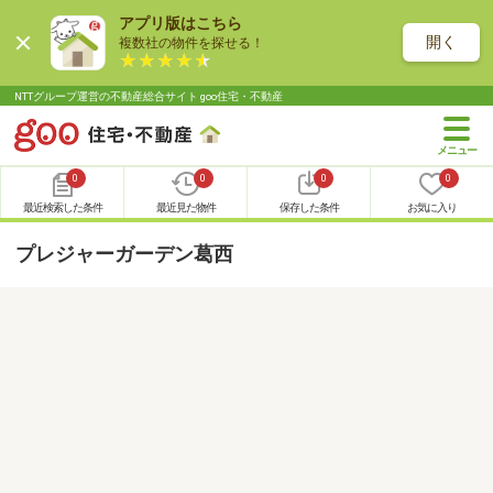
アプリ版はこちら
開く
複数社の物件を探せる！
NTTグループ運営の不動産総合サイト goo住宅・不動産
0
0
0
0
最近検索した条件
最近見た物件
保存した条件
お気に入り
プレジャーガーデン葛西