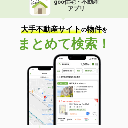
goo住宅・不動産
アプリ
大手不動産サイト
物件
の
を
まとめて検索！