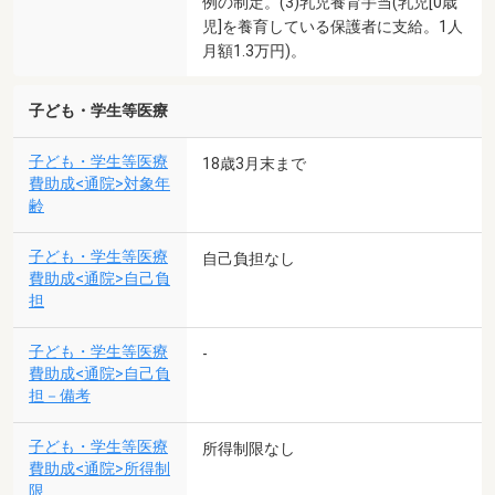
例の制定。(3)乳児養育手当(乳児[0歳
児]を養育している保護者に支給。1人
月額1.3万円)。
子ども・学生等医療
子ども・学生等医療
18歳3月末まで
費助成<通院>対象年
齢
子ども・学生等医療
自己負担なし
費助成<通院>自己負
担
子ども・学生等医療
-
費助成<通院>自己負
担－備考
子ども・学生等医療
所得制限なし
費助成<通院>所得制
限