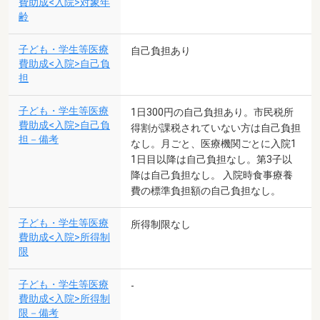
費助成<入院>対象年
齢
子ども・学生等医療
自己負担あり
費助成<入院>自己負
担
子ども・学生等医療
1日300円の自己負担あり。市民税所
費助成<入院>自己負
得割が課税されていない方は自己負担
担－備考
なし。月ごと、医療機関ごとに入院1
1日目以降は自己負担なし。第3子以
降は自己負担なし。 入院時食事療養
費の標準負担額の自己負担なし。
子ども・学生等医療
所得制限なし
費助成<入院>所得制
限
子ども・学生等医療
-
費助成<入院>所得制
限－備考