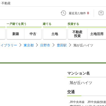
・不動産
0
最近見た物件
一戸建てを買う
建てる
投資する
不動産
新築
中古
土地
土地活用
投資
ライブラリー
東京都
日野市
豊田駅
旭が丘ハイツ
マンション名
旭が丘ハイツ
交通
JR中央本線 JR中央線(快速