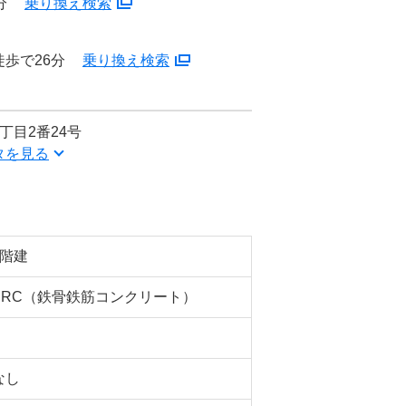
分
乗り換え検索
歩で26分
乗り換え検索
丁目2番24号
タを見る
9階建
SRC（鉄骨鉄筋コンクリート）
なし