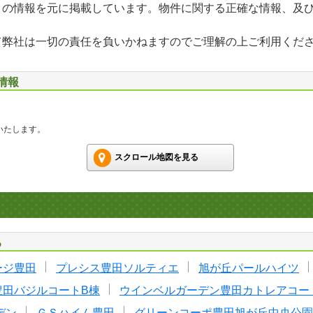
」の情報を元に掲載しています。物件に関する正確な情報、及
て弊社は一切の責任を負いかねますのでご理解の上ご利用くだ
情報
いたします。
スクロール地図を見る
る
ージ豊田
プレシス豊田ソルティエ
旭が丘パールハイツ
豊田バジルコートB棟
ウインベルガーデン豊田カトレアコー
デン
ＧＳハイム豊田
グリーンコーポ豊田旭が丘中央公園