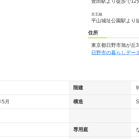
豊田駅より徒歩で12
京王線
平山城址公園駅より徒
住所
東京都日野市旭が丘3
日野市の暮らしデー
階建
年5月
構造
専用庭