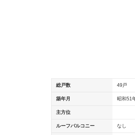
総戸数
49戸
築年月
昭和51
主方位
ルーフバルコニー
なし