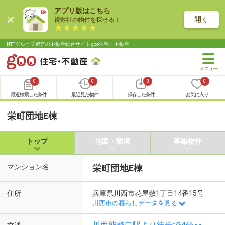
アプリ版はこちら
開く
複数社の物件を探せる！
NTTグループ運営の不動産総合サイト goo住宅・不動産
0
0
0
0
最近検索した条件
最近見た物件
保存した条件
お気に入り
栄町団地E棟
トップ
地図・環境
募集物件
マンション名
栄町団地E棟
住所
兵庫県川西市花屋敷1丁目14番15号
川西市の暮らしデータを見る