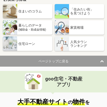
「住みたい街」
住まいのコラム
を見つけよう
暮らしのデータ
家賃相場
(補助金・助成金情報)
人気タウン
住宅ローン
ランキング
ページトップに戻る
goo住宅・不動産
アプリ
大手不動産サイト
物件
の
を