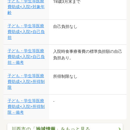
子ども・学生等医療
18歳3月末まで
費助成<入院>対象年
齢
子ども・学生等医療
自己負担なし
費助成<入院>自己負
担
子ども・学生等医療
入院時食事療養費の標準負担額の自己
費助成<入院>自己負
負担あり。
担－備考
子ども・学生等医療
所得制限なし
費助成<入院>所得制
限
子ども・学生等医療
-
費助成<入院>所得制
限－備考
川西市の「
地域情報
」をもっと見る