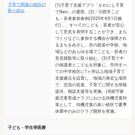
子育て関連の独自の
(1)子育て支援アプリ「かわにし子育
取り組み
てNavi」の運用。(2)「川西市こど
も・若者参加条例(2025年4月1日施
行)」。すべてのこども・若者が安心
して意見を表明することができ、まち
づくりなどに参加する機会が保障され
るまちをめざし、市の政策や学校、地
域などのあらゆる場でこども・若者の
意見聴取等に取り組む。(3)子育て中
の保護者とこどもを対象に、市内すべ
ての中学校区に1ヶ所以上地域子育て
支援拠点を設置し、地域の身近な場所
で、交流の促進、子育てに関する情報
提供、相談支援等を実施。(4)留守家
庭児童育成クラブにおける待機児童対
策として、待機児童の多い校区で夏季
休業中のみのクラブ開所を実施。
子ども・学生等医療