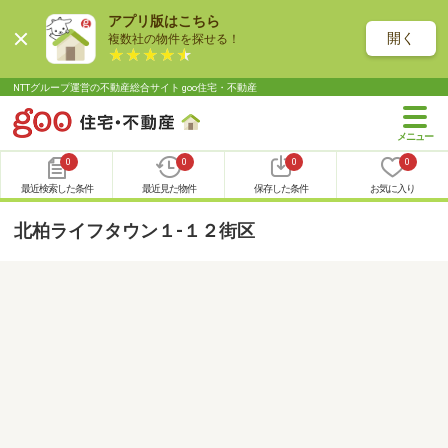
アプリ版はこちら
開く
複数社の物件を探せる！
NTTグループ運営の不動産総合サイト goo住宅・不動産
0
0
0
0
最近検索した条件
最近見た物件
保存した条件
お気に入り
北柏ライフタウン１-１２街区