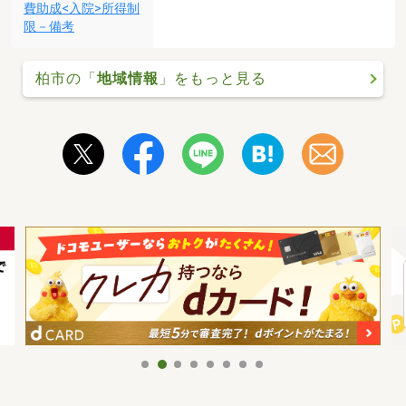
費助成<入院>所得制
限－備考
柏市の「
地域情報
」をもっと見る