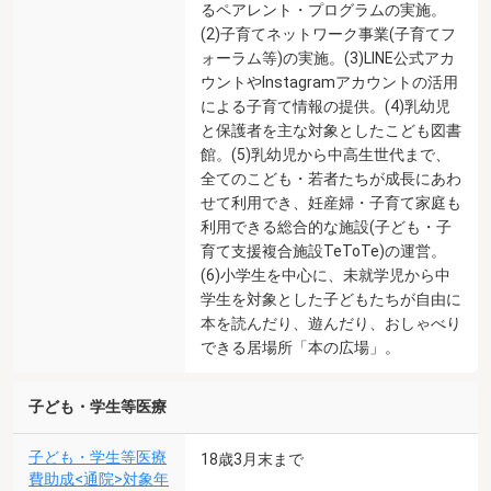
るペアレント・プログラムの実施。
(2)子育てネットワーク事業(子育てフ
ォーラム等)の実施。(3)LINE公式アカ
ウントやInstagramアカウントの活用
による子育て情報の提供。(4)乳幼児
と保護者を主な対象としたこども図書
館。(5)乳幼児から中高生世代まで、
全てのこども・若者たちが成長にあわ
せて利用でき、妊産婦・子育て家庭も
利用できる総合的な施設(子ども・子
育て支援複合施設TeToTe)の運営。
(6)小学生を中心に、未就学児から中
学生を対象とした子どもたちが自由に
本を読んだり、遊んだり、おしゃべり
できる居場所「本の広場」。
子ども・学生等医療
子ども・学生等医療
18歳3月末まで
費助成<通院>対象年