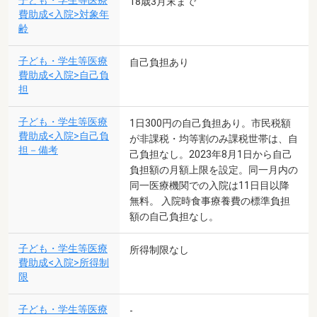
子ども・学生等医療
18歳3月末まで
費助成<入院>対象年
齢
子ども・学生等医療
自己負担あり
費助成<入院>自己負
担
子ども・学生等医療
1日300円の自己負担あり。市民税額
費助成<入院>自己負
が非課税・均等割のみ課税世帯は、自
担－備考
己負担なし。2023年8月1日から自己
負担額の月額上限を設定。同一月内の
同一医療機関での入院は11日目以降
無料。 入院時食事療養費の標準負担
額の自己負担なし。
子ども・学生等医療
所得制限なし
費助成<入院>所得制
限
子ども・学生等医療
-