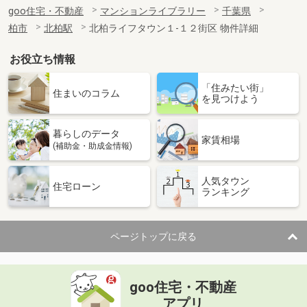
goo住宅・不動産
マンションライブラリー
千葉県
柏市
北柏駅
北柏ライフタウン１-１２街区 物件詳細
お役立ち情報
「住みたい街」
住まいのコラム
を見つけよう
暮らしのデータ
家賃相場
(補助金・助成金情報)
人気タウン
住宅ローン
ランキング
ページトップに戻る
goo住宅・不動産
アプリ