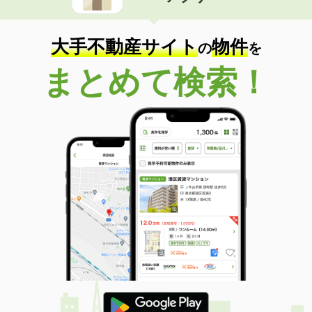
大手不動産サイト
物件
の
を
まとめて検索！