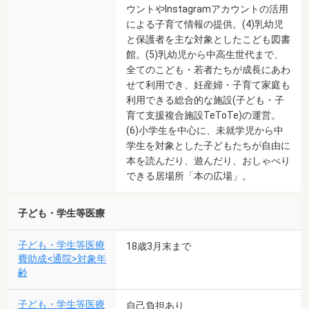
ウントやInstagramアカウントの活用
による子育て情報の提供。(4)乳幼児
と保護者を主な対象としたこども図書
館。(5)乳幼児から中高生世代まで、
全てのこども・若者たちが成長にあわ
せて利用でき、妊産婦・子育て家庭も
利用できる総合的な施設(子ども・子
育て支援複合施設TeToTe)の運営。
(6)小学生を中心に、未就学児から中
学生を対象とした子どもたちが自由に
本を読んだり、遊んだり、おしゃべり
できる居場所「本の広場」。
子ども・学生等医療
子ども・学生等医療
18歳3月末まで
費助成<通院>対象年
齢
子ども・学生等医療
自己負担あり