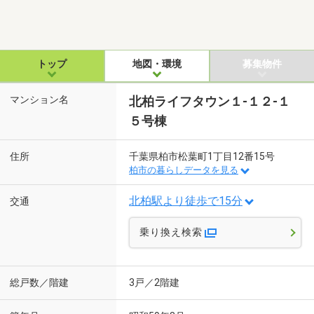
トップ
地図・環境
募集物件
マンション名
北柏ライフタウン１-１２-１
５号棟
住所
千葉県柏市松葉町1丁目12番15号
柏市の暮らしデータを見る
北柏駅より徒歩で15分
交通
乗り換え検索
総戸数／階建
3戸／2階建