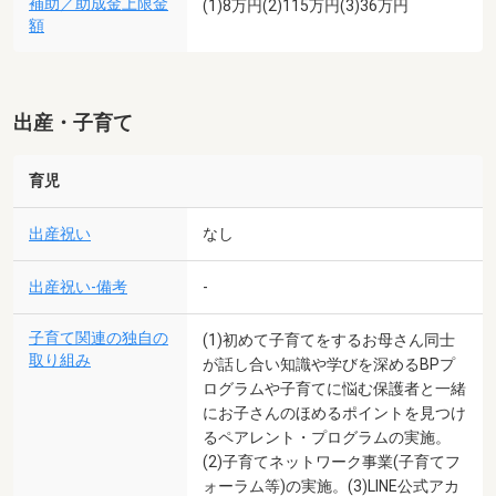
補助／助成金上限金
(1)8万円(2)115万円(3)36万円
額
出産・子育て
育児
出産祝い
なし
出産祝い-備考
-
子育て関連の独自の
(1)初めて子育てをするお母さん同士
取り組み
が話し合い知識や学びを深めるBPプ
ログラムや子育てに悩む保護者と一緒
にお子さんのほめるポイントを見つけ
るペアレント・プログラムの実施。
(2)子育てネットワーク事業(子育てフ
ォーラム等)の実施。(3)LINE公式アカ