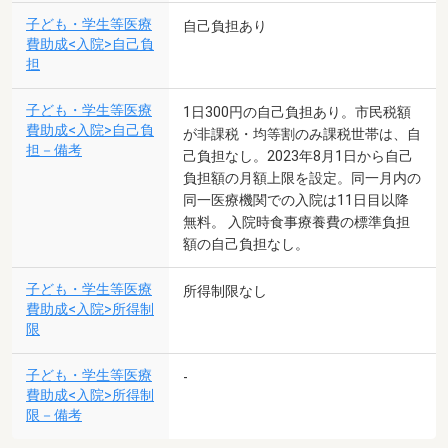
子ども・学生等医療
自己負担あり
費助成<入院>自己負
担
子ども・学生等医療
1日300円の自己負担あり。市民税額
費助成<入院>自己負
が非課税・均等割のみ課税世帯は、自
担－備考
己負担なし。2023年8月1日から自己
負担額の月額上限を設定。同一月内の
同一医療機関での入院は11日目以降
無料。 入院時食事療養費の標準負担
額の自己負担なし。
子ども・学生等医療
所得制限なし
費助成<入院>所得制
限
子ども・学生等医療
-
費助成<入院>所得制
限－備考