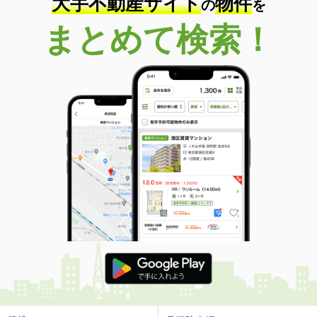
大手不動産サイト
物件
の
を
まとめて検索！