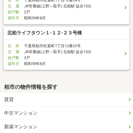
住 所
千葉県柏市松葉町1丁目12番24号
交 通
JR常磐線(上野～取手) 北柏駅 徒歩15分
総戸数
2戸
築年月
昭和59年8月
北柏ライフタウン１-１２-２３号棟
住 所
千葉県柏市松葉町1丁目12番23号
交 通
JR常磐線(上野～取手) 北柏駅 徒歩15分
総戸数
3戸
築年月
昭和59年8月
柏市の物件情報を探す
賃貸
中古マンション
新築マンション