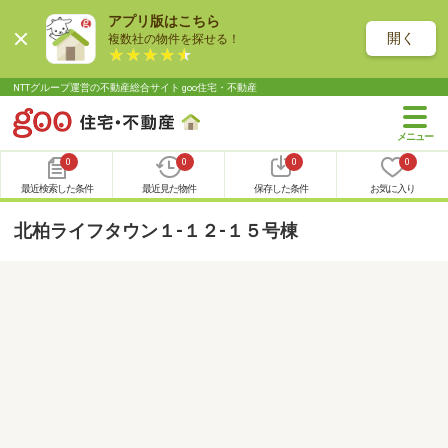
アプリ版はこちら
開く
複数社の物件を探せる！
NTTグループ運営の不動産総合サイト goo住宅・不動産
0
0
0
0
最近検索した条件
最近見た物件
保存した条件
お気に入り
北柏ライフタウン１-１２-１５号棟