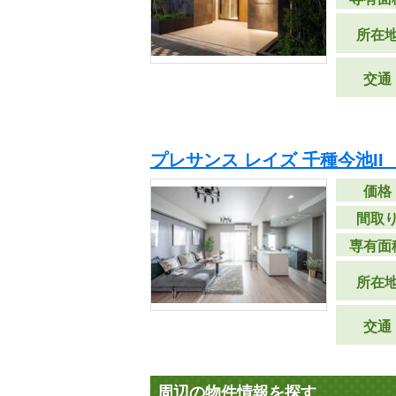
所在
交通
プレサンス レイズ 千種今池II
価格
間取
専有面
所在
交通
周辺の物件情報を探す