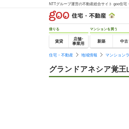
NTTグループ運営の不動産総合サイト goo住宅
借りる
マンションを買う
店舗･
賃貸
新築
中古
事業用
住宅・不動産
地域情報
マンション
グランドアネシア覚王