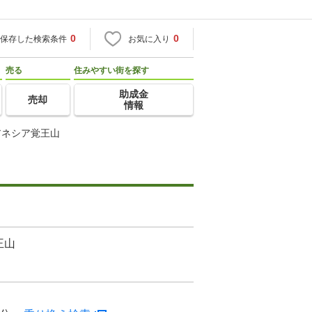
0
0
保存した検索条件
お気に入り
売る
住みやすい街を探す
助成金
売却
情報
アネシア覚王山
王山