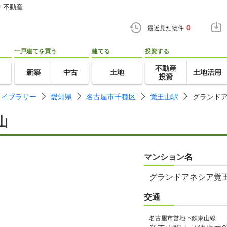
・不動産
0
最近見た物件
一戸建てを買う
建てる
投資する
不動産
新築
中古
土地
土地活用
投資
ライブラリー
愛知県
名古屋市千種区
覚王山駅
グランド
山
マンション名
グランドアネシア覚
交通
名古屋市営地下鉄東山線