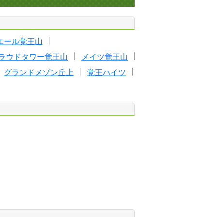
エール覚王山
ラウドタワー覚王山
メイツ覚王山
グランドメゾン丘上
覚王ハイツ