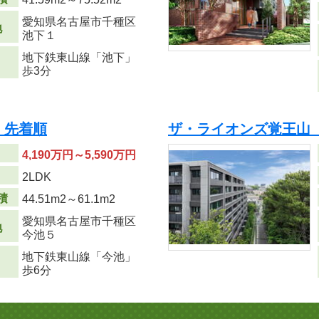
愛知県名古屋市千種区
地
池下１
地下鉄東山線「池下」
歩3分
 先着順
ザ・ライオンズ覚王山
4,190万円～5,590万円
り
2LDK
積
44.51m
2
～61.1m
2
愛知県名古屋市千種区
地
今池５
地下鉄東山線「今池」
歩6分