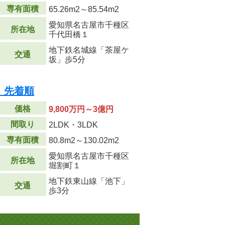
専有面積
65.26m
2
～85.54m
2
愛知県名古屋市千種区
所在地
千代田橋１
地下鉄名城線「茶屋ケ
交通
坂」歩5分
 先着順
価格
9,800万円～3億円
間取り
2LDK・3LDK
専有面積
80.8m
2
～130.02m
2
愛知県名古屋市千種区
所在地
堀割町１
地下鉄東山線「池下」
交通
歩3分