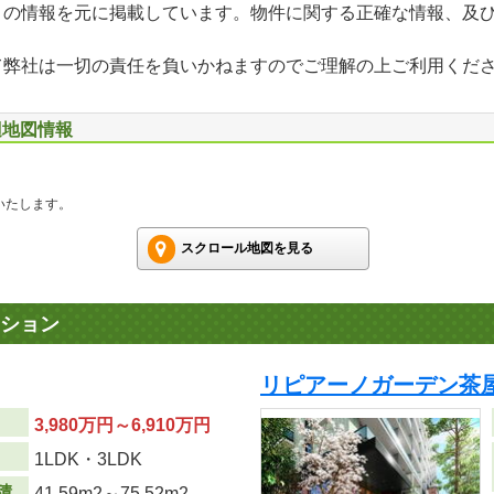
」の情報を元に掲載しています。物件に関する正確な情報、及
て弊社は一切の責任を負いかねますのでご理解の上ご利用くだ
辺地図情報
いたします。
スクロール地図を見る
ション
リピアーノガーデン茶
3,980万円～6,910万円
り
1LDK・3LDK
積
41.59m
2
～75.52m
2