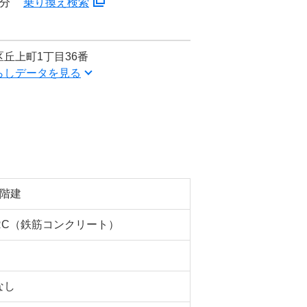
3分
乗り換え検索
丘上町1丁目36番
らしデータを見る
7階建
RC（鉄筋コンクリート）
なし