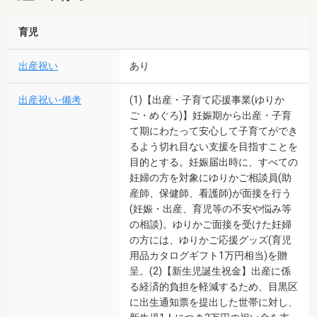
育児
出産祝い
あり
出産祝い-備考
(1)【出産・子育て応援事業(ゆりか
ご・めぐろ)】妊娠期から出産・子育
て期にわたって安心して子育てができ
るよう切れ目ない支援を目指すことを
目的とする。妊娠届出時に、すべての
妊婦の方を対象にゆりかご相談員(助
産師、保健師、看護師)が面接を行う
(妊娠・出産、育児等の不安や悩み等
の相談)。ゆりかご面接を受けた妊婦
の方には、ゆりかご応援グッズ(育児
用品カタログギフト1万円相当)を贈
呈。(2)【新生児誕生祝金】出産に係
る経済的負担を軽減するため、目黒区
に出生通知票を提出した世帯に対し、