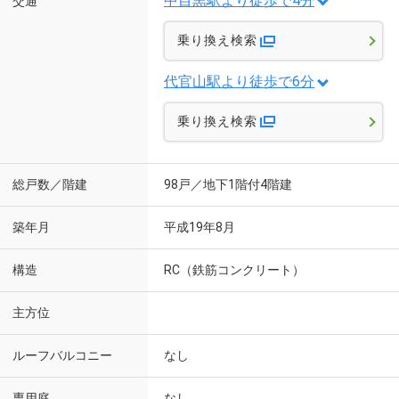
中目黒駅より徒歩で4分
交通
乗り換え検索
代官山駅より徒歩で6分
乗り換え検索
総戸数／階建
98戸／地下1階付4階建
築年月
平成19年8月
構造
RC（鉄筋コンクリート）
主方位
ルーフバルコニー
なし
専用庭
なし