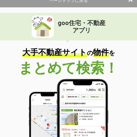
ページトップに戻る
goo住宅・不動産
アプリ
大手不動産サイト
物件
の
を
まとめて検索！