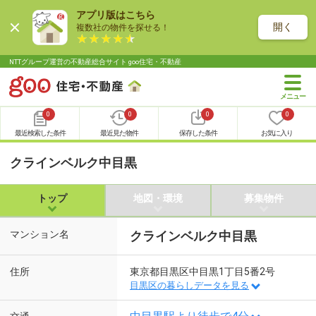
アプリ版はこちら
開く
複数社の物件を探せる！
NTTグループ運営の不動産総合サイト goo住宅・不動産
0
0
0
0
最近検索した条件
最近見た物件
保存した条件
お気に入り
クラインベルク中目黒
トップ
地図・環境
募集物件
マンション名
クラインベルク中目黒
住所
東京都目黒区中目黒1丁目5番2号
目黒区の暮らしデータを見る