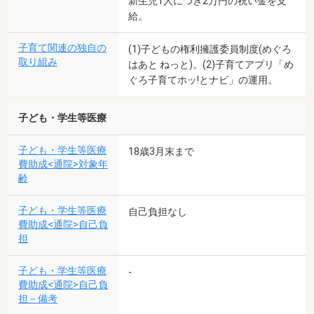
新生児1人につき2万円の祝い金を支
給。
子育て関連の独自の
(1)子どもの権利擁護委員制度(めぐろ
取り組み
はあと ねっと)。(2)子育てアプリ「め
ぐろ子育てホッ!とナビ」の運用。
子ども・学生等医療
子ども・学生等医療
18歳3月末まで
費助成<通院>対象年
齢
子ども・学生等医療
自己負担なし
費助成<通院>自己負
担
子ども・学生等医療
-
費助成<通院>自己負
担－備考