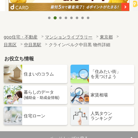
goo住宅・不動産
マンションライブラリー
東京都
目黒区
中目黒駅
クラインベルク中目黒 物件詳細
お役立ち情報
「住みたい街」
住まいのコラム
を見つけよう
暮らしのデータ
家賃相場
(補助金・助成金情報)
人気タウン
住宅ローン
ランキング