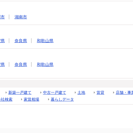
洲市
湖南市
賀県
奈良県
和歌山県
賀県
奈良県
和歌山県
新築一戸建て
中古一戸建て
土地
賃貸
店舗・事
会社検索
家賃相場
暮らしデータ