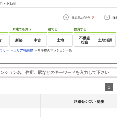
住宅・不動産
0
最近見た物件
保
一戸建てを買う
建てる
投資する
不動産
古
新築
中古
土地
土地活用
投資
ラリー
>
エリア/滋賀県
>
草津市のマンション一覧
1
路線⁄駅⁄バス・徒歩