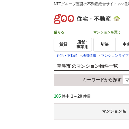
NTTグループ運営の不動産総合サイト goo
借りる
マンションを買う
店舗･
賃貸
新築
中
事業用
住宅・不動産
>
地域情報
>
マンションライブ
草津市 のマンション物件一覧
キーワードから探す
105
1～20
件中
件目
マンション名