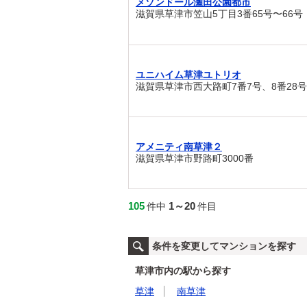
メゾンドール瀬田公園都市
滋賀県草津市笠山5丁目3番65号〜66号
ユニハイム草津ユトリオ
滋賀県草津市西大路町7番7号、8番28号
アメニティ南草津２
滋賀県草津市野路町3000番
105
1～20
件中
件目
条件を変更してマンションを探す
草津市内の駅から探す
草津
南草津