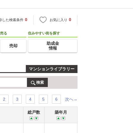
0
0
存した検索条件
お気に入り
売る
住みやすい街を探す
助成金
売却
情報
マンションライブラリー
検索
次へ→
2
3
4
5
6
総戸数
築年月