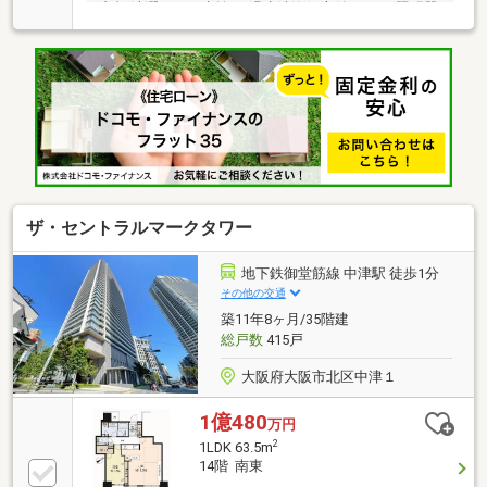
粧台/洗濯パン、水栓/ 温水洗浄便座付トイレ/照明器
具/ 建具/分電盤/スイッチコンセント新調・フローリ
ング/フロアタイル/ＣＦ張替・クロス貼替・ハウスク
リーニング■バルコニーから淀川花火鑑賞できます♪■
全居室エアコン設置可■敷地内駐車場空有■阪急全線
「十三」駅徒歩８分■生活便利な好立地・業務スーパ
ー…徒歩７分・ファミリーマート…徒歩２分・ローソ
ン…徒歩１分・ドン・キホーテ…徒歩４分・十三公園…
徒歩５分＊即日ご内覧可能です！
ザ・セントラルマークタワー
地下鉄御堂筋線 中津駅 徒歩1分
その他の交通
築11年8ヶ月/35階建
総戸数
415戸
大阪府大阪市北区中津１
1億480
万円
2
1LDK 63.5m
14階 南東