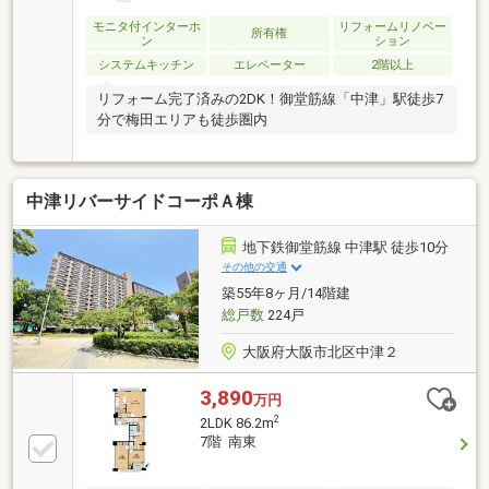
モニタ付インターホ
リフォームリノベー
所有権
ン
ション
システムキッチン
エレベーター
2階以上
リフォーム完了済みの2DK！御堂筋線「中津」駅徒歩7
分で梅田エリアも徒歩圏内
中津リバーサイドコーポＡ棟
地下鉄御堂筋線 中津駅 徒歩10分
その他の交通
築55年8ヶ月/14階建
総戸数
224戸
大阪府大阪市北区中津２
3,890
万円
2
2LDK 86.2m
7階 南東