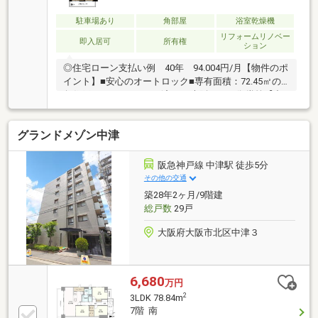
駐車場あり
角部屋
浴室乾燥機
リフォームリノベー
即入居可
所有権
ション
◎住宅ローン支払い例 40年 94.004円/月【物件のポ
イント】■安心のオートロック■専有面積：72.45㎡の
角住戸■フルリフォーム済み♪■大阪メトロ御堂筋【中
津】駅徒歩3分 阪急京都線【大阪梅田】駅徒歩12
分 梅田エリアも徒歩圏内の好立地!!■隣に公園もあり
グランドメゾン中津
ますので子育てにも便利です。●ちょっと見学してみ
たいだけと言う方も是非お問い合わせください。◎当
社ではネットで他社様が広告している物件も同時に紹
阪急神戸線 中津駅 徒歩5分
介・内覧可能です!●【お問い合わせは、0120-103-968
その他の交通
にお電話か見学予約をするにクリックしてください】
築28年2ヶ月/9階建
総戸数
29戸
大阪府大阪市北区中津３
6,680
万円
2
3LDK 78.84m
7階 南