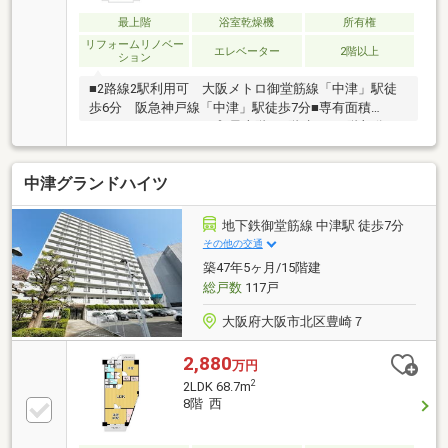
最上階
浴室乾燥機
所有権
リフォームリノベー
エレベーター
2階以上
ション
■2路線2駅利用可 大阪メトロ御堂筋線「中津」駅徒
歩6分 阪急神戸線「中津」駅徒歩7分■専有面積
60.50m2の2LDKタイプ■最上階（8階建ての8階部分）■
洋室5.2畳と洋室4.5畳にウォークインクローゼットあ
り～リフォーム履歴あり～●令和元年リフォーム履歴
中津グランドハイツ
あり●システムキッチン新調 ●ユニットバス新調 ●
トイレ新調●洗面化粧台新調 ●建具新調 ●給湯器交
換済●フローリング、クロス全室張替 ●ハウスクリー
地下鉄御堂筋線 中津駅 徒歩7分
ニング実施物件の内覧及び詳細のお問い合わせは担当
その他の交通
小松までお願いいたします。（フリーコール0120-109-
築47年5ヶ月/15階建
369）
総戸数
117戸
大阪府大阪市北区豊崎７
2,880
万円
2
2LDK 68.7m
8階 西