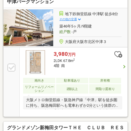
中津パークマンション
野中学校・・・徒歩５分■スーパー・・・徒歩２分■コ
ンビニ・・・徒歩２分※当社では他社様が掲載してい
る物件もご紹介、ご案内が可能です！あわせて内覧を
地下鉄御堂筋線 中津駅 徒歩8分
希望される際は、お問い合わせの際希望の物件名をお
その他の交通
申し付けください！「お家探し」「ご売却」は地域密
築46年5ヶ月/9階建
着型不動産『ハウスドゥ新大阪北』におまかせ下さ
総戸数
-戸
い！
大阪府大阪市北区中津３
3,980
万円
2
2LDK 67.8m
4階 南
南向き
駐車場あり
所有権
リフォームリノベー
2階以上
間取り図有り
ション
大阪メトロ御堂筋線・阪急神戸線「中津」駅を徒歩圏
に持ち、阪急梅田駅へも電車わずか2分という抜群の
アクセスを誇る「中津パークマンション」専有部分は
フルリノベーションが施され、建具とエコカラットの
アクセントウォールが、ホテルライクで上質な空間を
グランドメゾン新梅田タワーＴＨＥ ＣＬＵＢ ＲＥＳ
演出します。2LDKのゆとりある間取りは、お子様お一