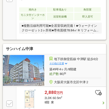
南向き
駐車場あり
角部屋
モニタ付インターホ
浴室乾燥機
即入居可
ン
■複数沿線利用可能■全居室収納完備！■ウォークイン
クローゼット2ヶ所有■専有面積78.84㎡☆リフォーム
内容☆貼替：全室フローリング・クロス新調：建具・
キッチン・防水パン・洗面化粧台・トイレ・ユニット
バス(浴室乾燥機付)等【アクセス】阪急電鉄神戸線
サンハイム中津
「中津駅」徒歩5分大阪メトロ御堂筋線「中津駅」徒
歩5分阪神電鉄本線「大阪梅田駅」徒歩13分【周辺施
設】「ファミリーマート中津三丁目店」徒歩3分◆24
地下鉄御堂筋線 中津駅 徒歩6分
時間ネットから簡単に見学予約できます◆他の物件も
その他の交通
まとめて見学OKです！お気軽にご相談ください！物件
築49年4ヶ月/8階建
のご紹介だけでなく、住まい探しやローンのご相談も
総戸数
80戸
お任せください◎
大阪府大阪市北区中津２
2,880
万円
2
2LDK 60.5m
8階 東