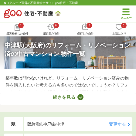
NTTグループ運営の不動産総合サイト goo住宅・不動産
1
0
0
0
最近検索した条件
最近見た物件
保存した条件
お気に入り
中津駅(大阪府)のリフォーム・リノベーション
済の中古マンション 物件一覧
築年数は問わないけれど、リフォーム・リノベーション済みの物
件を購入したいと考える方も多いのではないでしょうか？リフォ
ーム・リノベーション済みの物件は、施工前よりも暮らしやすく
続きを見る
なっていることがポイント。住みやすさを感じられる最良の物件
に出会えるかもしれません。ここでリフォーム・リノベーション
済みの中古マンションを紹介しますので、ぜひチェックしてみて
くださいね。
駅
変更する
阪急電鉄神戸線/中津