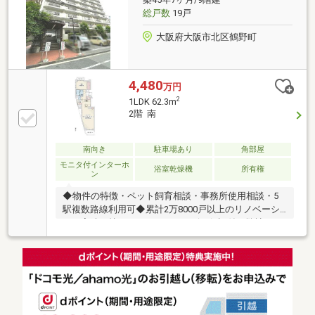
━━━━━・・・物件の詳細・ご相談はお気軽にお問
総戸数
19戸
い合わせください。
大阪府大阪市北区鶴野町
4,480
万円
2
1LDK 62.3m
2階 南
南向き
駐車場あり
角部屋
モニタ付インターホ
浴室乾燥機
所有権
ン
◆物件の特徴・ペット飼育相談・事務所使用相談・5
駅複数路線利用可◆累計2万8000戸以上のリノベーシ
ョン実績を持つ、アフターサービス保証付き弊社イン
テリックスグループ内装物件♪◆室内リノベーション
内容・システムキッチン・ユニットバス・温水洗浄便
座付トイレ・専有部分配管etc◆インテリックスの販売
実績 ・R1(適合リノベーション)住宅発行ランキング3
年連続NO.1！ ・年間1000戸以上のリノベーション実
績 ・累計販売戸数2万7000戸突破!