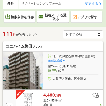
条件
変更する
リノベーション／リフォーム
新着メールを受
検索条件を保存
アプリで探す
取る
111
件
が該当しました。
ユニハイム梅田ノルテ
地下鉄御堂筋線 中津駅 徒歩9分
その他の交通
築22年8ヶ月/11階建
総戸数
69戸
大阪府大阪市北区中津２
4,480
万円
2
2LDK 55.84m
3階 東