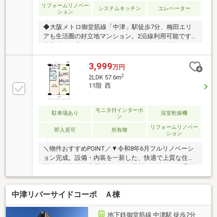
リフォームリノベー
システムキッチン
エレベーター
ション
◆大阪メトロ御堂筋線「中津」駅徒歩7分、梅田エリ
アも生活圏の好立地マンション。2沿線利用可能です
◆室内は丁寧にリフォームされており、約14帖のLDK
を中心に明るく快適な住空間へと生まれ変わっていま
す。◆51平米・2LDKの間取りは、お二人暮らしやコ
3,999
万円
ンパクトなファミリーにもおすすめです。◆食洗機付
2
2LDK 57.6m
きシステムキッチンを採用し、毎日の家事負担を軽
11階 西
減。◆西向きバルコニーからは午後からも明るい陽当
たりを確保。都会にありながら圧迫感を感じにくい住
環境も魅力です。◆周辺にはスーパー・飲食店・商業
モニタ付インターホ
駐車場あり
浴室乾燥機
ン
施設も充実しており、梅田エリアへのアクセスが良い
リフォームリノベー
のも魅力的です。
即入居可
所有権
ション
＼物件おすすめPOINT／▼令和8年6月フルリノベーシ
ョン完成。設備・内装を一新した、快適で上質な住空
間▼11階部分の高層階につき、眺望・陽当たり・通風
良好。前面は豊崎東公園のため開放感があります▼分
譲駐車場付き（月額1000円）お車を日常的に利用され
中津リバーサイドコーポ Ａ棟
る方にもおすすめ▼ウォークインクローゼット・シュ
ーズインクローゼットを備え、収納スペースが充実＼
立地おすすめPOINT／▼梅田エリアが生活圏。グラン
地下鉄御堂筋線 中津駅 徒歩7分