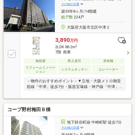
グリーン大阪をはじめ、今後の発展が期待される注目
その他の交通
エリア▼大阪メトロ御堂筋線まで徒歩7分。大阪市内
築55年8ヶ月/14階建
主要エリアへのアクセスも良好です▼前面には豊崎東
総戸数
224戸
公園があり、小さなお子様がいるご家庭にもおすすめ
の住環境
大阪府大阪市北区中津２
3,890
万円
2
2LDK 88.2m
7階 南東
角部屋
即入居可
所有権
リフォームリノベー
システムキッチン
エレベーター
ション
－物件のおすすめポイント－▼立地・大阪メトロ御堂
筋線「中津」徒歩7分・阪急宝塚線・神戸線「中津」
徒歩9分▼特徴・(株)竹中工務店施工・家族が集うLDK
は約15.8帖の広さ・食洗機搭載の壁付けキッチン、背
面カウンター付・南東向きバルコニー有・パントリー
コープ野村梅田Ｂ棟
等、全居室に収納有・ペット飼育可能(細則有)・専用
トランクルーム有▼令和8年7月室内リフォーム内容
【交換】キッチン、UB、洗面化粧台、トイレ 等【貼
地下鉄谷町線 中崎町駅 徒歩7分
替】クロス(全室)、床材【その他】ハウスクリーニン
その他の交通
グ■ ご希望の住まい探しをお手伝いします
築45年7ヶ月/9階建