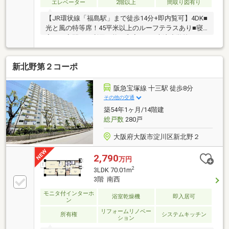
エレベーター
2階以上
間取り図有り
【JR環状線「福島駅」まで徒歩14分+即内覧可】4DK■
光と風の特等席！45平米以上のルーフテラスあり■寝
室にも客間にも利用可能な和室あり■大淀小学校まで
徒歩2分でお子さまの通学に便利
新北野第２コーポ
阪急宝塚線 十三駅 徒歩8分
その他の交通
築54年1ヶ月/14階建
総戸数
280戸
大阪府大阪市淀川区新北野２
2,790
万円
2
3LDK 70.01m
3階 南西
モニタ付インターホ
浴室乾燥機
即入居可
ン
リフォームリノベー
所有権
システムキッチン
ション