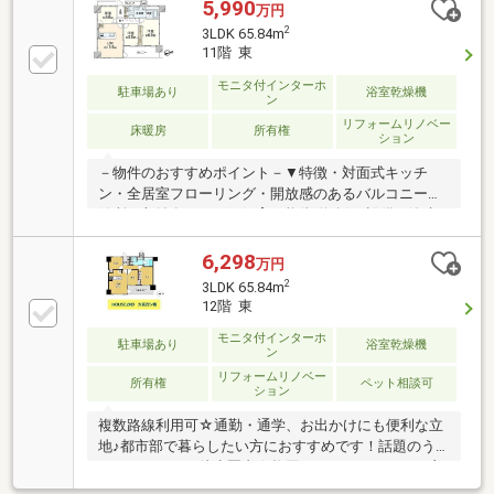
5,990
万円
2
3LDK 65.84m
11階 東
モニタ付インターホ
駐車場あり
浴室乾燥機
ン
リフォームリノベー
床暖房
所有権
ション
－物件のおすすめポイント－▼特徴・対面式キッチ
ン・全居室フローリング・開放感のあるバルコニー・
随所に収納有・ペット飼育可能(規約有)▼設備・浄水
器・食洗機・浴室乾燥機・床暖房▼室内リフォーム済
【交換】キッチン、UB、洗面台、トイレ【張替】全室
6,298
万円
クロス、全フローリング 等【設置】ダウンライト、玄
2
3LDK 65.84m
関人感センサー▼周辺環境・大阪市立豊崎小学校 徒歩
12階 東
3分(約220m)・CoDeli豊崎4丁目店 徒歩3分(約240m)・
モニタ付インターホ
本庄公園 徒歩4分(約300m)■ ご希望の住まい探しをお
駐車場あり
浴室乾燥機
ン
手伝いします ━━━━━・・・物件の詳細・ご相談は
リフォームリノベー
お気軽にお問い合わせください。
所有権
ペット相談可
ション
複数路線利用可☆通勤・通学、お出かけにも便利な立
地♪都市部で暮らしたい方におすすめです！話題のう
めきたエリアも徒歩圏内☆梅田エリアへのアクセス良
好◎買い物や外食、医療機関などが徒歩圏内で完結☆-