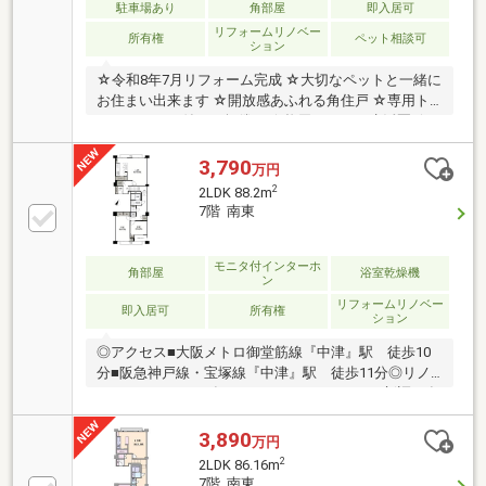
駐車場あり
角部屋
即入居可
リフォームリノベー
所有権
ペット相談可
ション
☆令和8年7月リフォーム完成 ☆大切なペットと一緒に
お住まい出来ます ☆開放感あふれる角住戸 ☆専用ト
ランクルーム付き（無償） ☆梅田エリアも生活圏 ☆
スーパー・コンビニ徒歩圏 ☆住宅ローン相談受付中
3,790
万円
2
2LDK 88.2m
7階 南東
モニタ付インターホ
角部屋
浴室乾燥機
ン
リフォームリノベー
即入居可
所有権
ション
◎アクセス■大阪メトロ御堂筋線『中津』駅 徒歩10
分■阪急神戸線・宝塚線『中津』駅 徒歩11分◎リノ
ベーション（2026年7月）■システムキッチン新調（食
洗機付き）■浴室新調（浴室乾燥機付き）■給湯器新調
■洗面化粧台新調■トイレ新調■配管交換■建具新調■フ
3,890
万円
ローリング張替■クロス張替■ハウスクリーニング等◎
2
2LDK 86.16m
おすすめポイント■トランクルーム付き！■24時間365
7階 南東