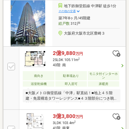
施設充実しています（一部有料） コンシェルジュカ
地下鉄御堂筋線 中津駅 徒歩1分
ウンター オーナーズラウンジ ペット足洗い ゲス
その他の交通
トルーム パーティルーム スカイフィットネス ゲ
築7年8ヶ月/45階建
ストスイート スカイバルコニー 各階ゴミステーシ
総戸数
312戸
ョン等
大阪府大阪市北区豊崎３
2億9,880
万円
2
2SLDK 105.11m
43階 南
モニタ付インターホ
南向き
駐車場あり
ン
浴室乾燥機
即入居可
床暖房
■大阪メトロ御堂筋線「中津」駅直結！■地上４５階
建・免震構造タワーレジデンス■４３階部分につき眺
望良好！梅田を一望♪■ＬＤＫは広々２７．９帖！■天
井高２．７ｍで開放的！＊＊＊＊＊＊ リ フ ォ ー ム
内 容 ＊＊＊＊＊＊◆システムキッチン新調（パナソ
3億3,800
万円
ニック L-class）◆リビング・廊下 床タイル上張り
2
3LDK 103.4m
◆リビング・玄関ニッチ アクセントタイル設置◆ダ
41階 南東