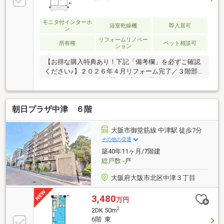
モニタ付インターホ
浴室乾燥機
即入居可
ン
リフォームリノベー
所有権
ペット相談可
ション
【お得な購入特典あり！下記「備考欄」を必ずご確認
ください♪】２０２６年４月リフォーム完了／３階部
分／東向き住戸／食洗器・浴室乾燥機付き／WＩＣや
シューズボックスなど収納充実／ペット飼育可（※規
約有り）
朝日プラザ中津 ６階
大阪市御堂筋線 中津駅 徒歩7分
その他の交通
築40年11ヶ月/7階建
総戸数
-戸
大阪府大阪市北区中津３丁目
3,480
万円
2
2DK 50m
6階 東