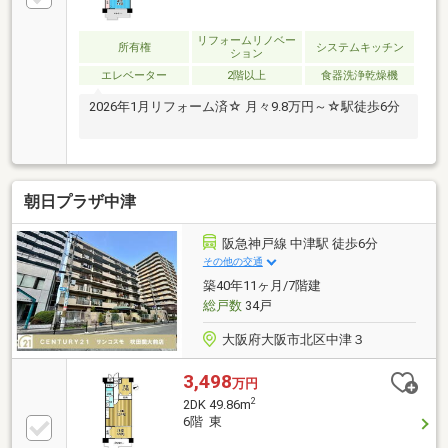
リフォームリノベー
所有権
システムキッチン
ション
エレベーター
2階以上
食器洗浄乾燥機
2026年1月リフォーム済☆ 月々9.8万円～☆駅徒歩6分
朝日プラザ中津
阪急神戸線 中津駅 徒歩6分
その他の交通
築40年11ヶ月/7階建
総戸数
34戸
大阪府大阪市北区中津３
3,498
万円
2
2DK 49.86m
6階 東