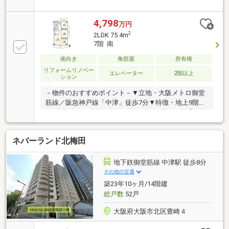
20.5帖・浄水器・食洗機付の対面式キッチン、2WAYパ
ントリー有・各洋室、廊下に収納有・即引渡し可能(残
金精算後)▼設備・浴室乾燥機・温水洗浄便座▼2026
4,798
万円
年5月室内リフォーム済【新調】キッチン、UB、洗面
2
2LDK 75.4m
台、トイレ 等【貼替】全室フローリング・クロス▼周
7階 南
辺環境・大阪市立中津小学校 徒歩1分(約80m)・サンプ
ラザ本店 徒歩2分(約160m)■ ご希望の住まい探しをお
南向き
角部屋
所有権
手伝いします ━━━━━・・・物件の詳細・ご相談は
リフォームリノベー
エレベーター
2階以上
ション
お気軽にお問い合わせください。
－物件のおすすめポイント－▼立地・大阪メトロ御堂
筋線／阪急神戸線「中津」徒歩7分▼特徴・地上9階建
の7階部分・ご家族が集うLDKは約15.7帖・お料理に集
中しやすい壁付タイプのキッチン・足を伸ばしてくつ
ろげる和室2間がLDに隣接・洋室1部屋・和室1間・廊
ネバーランド北梅田
下に収納を設置・南北の両面バルコニー仕様▼周辺環
境・大阪市立中津小学校 徒歩1分(約80m)・ファミリー
マート中津三丁目店 徒歩2分(約150m)・サンプラザ本
地下鉄御堂筋線 中津駅 徒歩8分
店 徒歩2分(約160m)■ ご希望の住まい探しをお手伝い
その他の交通
します ━━━━━・・・物件の詳細・ご相談はお気軽
築23年10ヶ月/14階建
にお問い合わせください。
総戸数
52戸
大阪府大阪市北区豊崎４