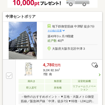
中津セントポリア
地下鉄御堂筋線 中津駅 徒歩7分
その他の交通
築43年3ヶ月/9階建
総戸数
40戸
大阪府大阪市北区中津３
4,780
万円
2
3LDK 82.3m
7階 南
南向き
角部屋
浴室乾燥機
リフォームリノベー
即入居可
所有権
ション
－物件のおすすめポイント－▼立地・大阪メトロ御堂
筋線／阪急神戸線「中津」徒歩7分▼特徴・LDKは約