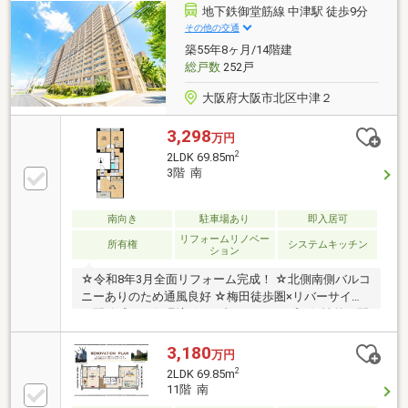
地下鉄御堂筋線 中津駅 徒歩9分
その他の交通
築55年8ヶ月/14階建
総戸数
252戸
大阪府大阪市北区中津２
3,298
万円
2
2LDK 69.85m
3階 南
南向き
駐車場あり
即入居可
リフォームリノベー
所有権
システムキッチン
ション
☆令和8年3月全面リフォーム完成！ ☆北側南側バルコ
ニーありのため通風良好 ☆梅田徒歩圏×リバーサイド
の開放感ある住環境 ☆メゾネットタイプの個性的な間
取り ☆空家につき即入居可
3,180
万円
2
2LDK 69.85m
11階 南