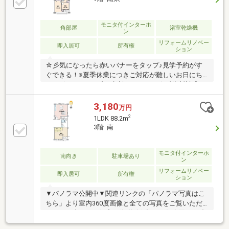
日緊急対応サービス付き！■ペット飼育可！（規約有
り）■陽当たり、見晴らし良好！■大規模マンション！
■管理体制良好！※弊社では他社さまが掲載している物
モニタ付インターホ
角部屋
浴室乾燥機
ン
件も併せてご紹介可能です♪お気軽にお申し付けくだ
リフォームリノベー
さい♪
即入居可
所有権
ション
☆彡気になったら赤いバナーをタップ♪見学予約がす
ぐできる！※夏季休業につきご対応が難しいお日にち
もございます。一度ご相談ください！☆彡資料請求か
らでもお気軽にお問い合わせください♪◆戸建感覚で
お住まいいただける7階・8階メゾネットタイプ！
3,180
万円
◇LDKからは一面淀川が望めます！◆ペット多頭飼育
2
1LDK 88.2m
可能です◇全棟総戸数868戸で管理体制良好◎修繕も
3階 南
きちんと行われています◆梅田徒歩圏内！近くにライ
フも完成しますよ！住宅ローンのお悩み、「住宅ロー
ンアドバイザー」が承ります！転職したばかり…他の
モニタ付インターホ
南向き
駐車場あり
ン
借入がある…審査に落ちてしまった…など、お悩みの方
リフォームリノベー
「資金計画」は住宅購入の要(かなめ)です！ひとつず
即入居可
所有権
ション
つ
▼パノラマ公開中▼関連リンクの「パノラマ写真はこ
ちら」より室内360度画像と全ての写真をご覧いただ
けます。◇ペット飼育可(規約有)◇2020年水回り一式
フルリフォーム済◇3ＷＡＹアクセス可！ 大阪メト