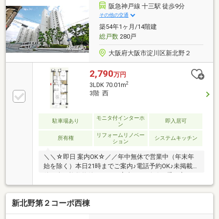
ル、エアコンキャップ、換気フィルター交換・市巾玄
阪急神戸線 十三駅 徒歩9分
関、ハウスクリーニング（バルコニー含む）■免震工
その他の交通
法採用！スカイラウンジなど共用施設充実！■専有面
築54年1ヶ月/14階建
積86.35㎡の3LDK＋LDK約23.9帖のゆとり設計！
総戸数
280戸
大阪府大阪市淀川区新北野２
2,790
万円
2
3LDK 70.01m
3階 西
モニタ付インターホ
駐車場あり
即入居可
ン
リフォームリノベー
所有権
システムキッチン
ション
＼＼☆即日 案内OK☆／／年中無休で営業中（年末年
始を除く）本日21時までご案内♪電話予約OK♪未掲載物
件を含む複数物件まとめて案内OK♪3路線が乗り入れる
利便性の高い「十三」駅から徒歩9分。学校や生活施
設が身近に揃う子育て世帯にも安心の立地☆◎南向き
新北野第２コーポ西棟
のLDKは13.5帖！縦長でお手持ちの家具も配置しやす
い間取り◎全居室に収納があり大型のWICも完備で荷