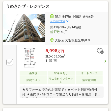
ロ御堂筋線「中津」歩9分 阪急神戸線「中津」歩9
うめきたザ・レジデンス
分 阪急神戸線「大阪梅田」歩16分◇コンパクトなが
らも快適に暮らせる1LDK◇戸建て感覚の暮らしを楽し
めるメゾネットタイプ◇南向きにつき陽当たり良好
阪急神戸線 中津駅 徒歩5分
【周辺施設】中津小学校：徒歩5分大淀中学校：徒歩
その他の交通
23分MISUGIYA＋豊崎店：徒歩10分ファミリーマー
築11年10ヶ月/14階建
ト：徒歩5分大阪中津郵便局：徒歩9分
総戸数
50戸
大阪府大阪市北区中津６
5,998
万円
2
2LDK 55.06m
11階 南
南向き
駐車場あり
オートロック
モニタ付インターホ
防犯カメラ
浴室乾燥機
ン
★リフォーム済みのお部屋です★ペット飼育可(条件
付)★南向きバルコニーで陽当たり良好★床暖房・食
洗器・浴室乾燥機付★