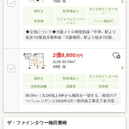
16階 南
モニタ付インターホ
南向き
駐車場あり
ン
リフォームリノベー
所有権
ペット相談可
ション
◆立地について◆大阪メトロ御堂筋線『中津』駅より
徒歩1分阪急京都本線『大阪梅田』駅より徒歩7分阪急
神戸本線・宝塚本線『中津』駅より徒歩7分複数路線
利用可能な便利な立地♪◆お部屋・設備について◆・
眺望 採光良好な南向きのお部屋♪・収納充実！大きな
2億8,800
万円
WIC付・只今、リフォーム中♪(2026年9月20日完了予
2
2LDK 85.59m
定)◆共用部サービス・管理について◆・共用施設充
49階 南
実！ゲストルームやラウンジ、フィットネス等有りま
す♪◆周辺環境◆・豊崎小学校／豊崎中学校エリア・
モニタ付インターホ
南向き
駐車場あり
ン
駅直結！屋根付きの通路利用で雨の日も傘要らず。◆
概要◆施主：東急不動産・住友商事・住友不動産 施
浴室乾燥機
床暖房
所有権
工：大林組
85.59㎡｜2LDK地上49Fから梅田を一望する、格別のア
ーバンレジデンス2026年5月一部内装工事完了各洋室
フローリング張替／廊下壁エコカラット及びライン照
明新設等南向住戸、高層階用エレベーター利用階、デ
ィスポーザー、食器洗浄機、パントリー、床暖房、衣
ザ・ファインタワー梅田豊崎
類乾燥機付、ミストサウナ…等ホテルライクなエント
ランス、共有部もラグジュアリーな空間です。◆共有