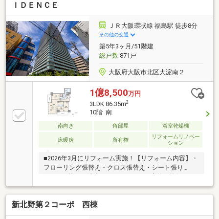
人のファミリー世帯はもちろん、ご夫婦二人での暮ら
ＩＤＥＮＣＥ
しやこれからの住み替えにも柔軟に対応。徒歩圏には
中津公園やスーパー、病院もあり、日々の暮らしやお
ＪＲ大阪環状線 福島駅 徒歩8分
子様の成長に寄り添う住環境が整っています。都心近
その他の交通
接の利便性と落ち着いた住宅街の魅力を両立した、幅
築5年3ヶ月/51階建
広い世代におすすめしたい一室です。
総戸数
871戸
大阪府大阪市北区大淀南２
1億8,500
万円
2
3LDK 86.35m
10階 南
南向き
角部屋
浴室乾燥機
リフォームリノベー
床暖房
所有権
ション
■2026年3月にリフォーム実施！【リフォーム内容】・
フローリング張替え・クロス張替え・シート張り
（LDK下枠）・浴室（シャワーヘッド交換、換気ドア
パッキン交換、浴室コーティング）・排水桝交換・ト
イレ交換・洗濯パン交換・LEDシーリングライト取
新北野第２コーポ 西棟
付・キッチン（コンロ交換、レンジフード交換、シン
クコーティング、スポンジラック交換）・給気グリ