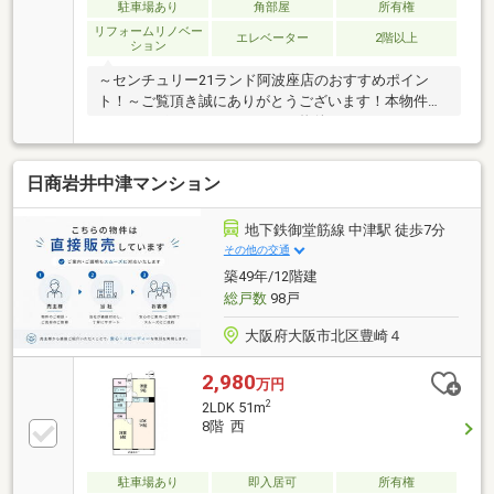
駐車場あり
角部屋
所有権
リフォームリノベー
エレベーター
2階以上
ション
～センチュリー21ランド阿波座店のおすすめポイン
ト！～ご覧頂き誠にありがとうございます！本物件の
おすすめポイントはこちら！＜物件について＞●西・
東 両面バルコニー●駅近徒歩約7分！2沿線以上利用
可能＜立地＞●大阪メトロ御堂筋線「中津」駅より徒
日商岩井中津マンション
歩約7分お気軽にお問い合わせください！＜センチュ
リー21ランドについて＞●センチュリー21ランド阿波
座店は・・・ お客様のニーズに寄り添い、大切なお
地下鉄御堂筋線 中津駅 徒歩7分
住まいのご購入に最後まで伴走いたします！●リフォ
その他の交通
ームのご相談も承っております。●不動産に関するお
築49年/12階建
悩み等、なんでもお気軽にご相談くださいませ！
総戸数
98戸
大阪府大阪市北区豊崎４
2,980
万円
2
2LDK 51m
8階 西
駐車場あり
即入居可
所有権