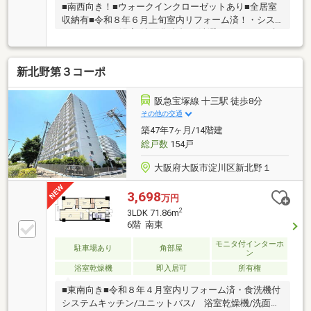
■南西向き！■ウォークインクローゼットあり■全居室
収納有■令和８年６月上旬室内リフォーム済！・シス
テムキッチン/浴室/洗面化粧台/ 洗濯パン/トイレ/建
具新調・全室クロス貼替・フローリング張替・配管新
調・一部エアコン先行配管・ハウスクリーニング等■
新北野第３コーポ
阪急全線「十三」駅徒歩８分十三駅周辺は飲食店やお
買い物施設が充実！■生活便利な好立地・業務スーパ
ー…徒歩５分・スーパーぴゅあ十三…徒歩５分・ドン・
阪急宝塚線 十三駅 徒歩8分
キホーテ…徒歩４分・キャンドゥ 十三本町店…徒歩５
その他の交通
分・十三公園…徒歩１分・淀川郵便局…徒歩６分＊リフ
築47年7ヶ月/14階建
ォーム完成済につき即日ご内覧可能です！
総戸数
154戸
大阪府大阪市淀川区新北野１
3,698
万円
2
3LDK 71.86m
6階 南東
モニタ付インターホ
駐車場あり
角部屋
ン
浴室乾燥機
即入居可
所有権
■東南向き■令和８年４月室内リフォーム済・食洗機付
システムキッチン/ユニットバス/ 浴室乾燥機/洗面化