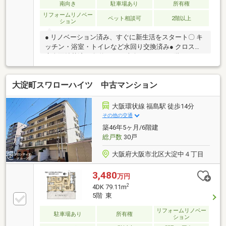
南向き
駐車場あり
所有権
リフォームリノベー
ペット相談可
2階以上
ション
● リノベーション済み、すぐに新生活をスタート〇 キ
ッチン・浴室・トイレなど水回り交換済み● クロス・
床全面貼替済み〇 約70㎡・南向き2LDK● 11階につき
眺望・通風良好〇 梅田徒歩圏・中津駅徒歩9分● ペッ
トと暮らせる住まい（規約による制限あり）〇 売主物
大淀町スワローハイツ 中古マンション
件につきお気軽にご相談ください！『素材や色味にも
こだわり、毎日を心地よく過ごせる空間へリノベーシ
ョン。住みやすさはもちろん、デザインにもこだわっ
大阪環状線 福島駅 徒歩14分
たcozyplanならではの一邸です。』リノベーション向
その他の交通
け中古物件をお探しの方も、リノベーション済み物件
築46年5ヶ月/6階建
をご検討中の方も、お気軽にご相談ください！
総戸数
30戸
大阪府大阪市北区大淀中４丁目
3,480
万円
2
4DK 79.11m
5階 東
リフォームリノベー
駐車場あり
所有権
ション