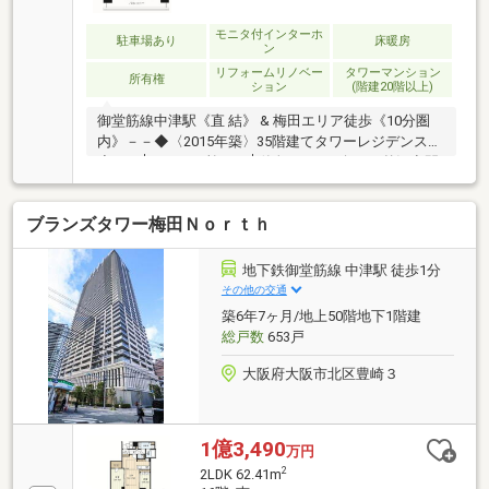
モニタ付インターホ
駐車場あり
床暖房
ン
リフォームリノベー
タワーマンション
所有権
ション
(階建20階以上)
御堂筋線中津駅《直 結》 & 梅田エリア徒歩《10分圏
内》－－◆〈2015年築〉35階建てタワーレジデンス
◆－－│ゆとりを愉しむ│単身～DINKs向けの贅沢空間
│快適性と機能性を兼ね備えた理想的な一室【LDK18.3
帖の大空間】 南東向きで日当たり良好【天井防音ボ
ブランズタワー梅田Ｎｏｒｔｈ
ード仕上げ】 好きな音楽を思い切り楽しめます
♪【大型WIC完備＋壁面収納増設】 収納スペース充実
で使い勝手の良い1LDK【海外高級ブランド製品を採
地下鉄御堂筋線 中津駅 徒歩1分
用】 ジーマティック社製キッチン＆グローエ社製水
その他の交通
栓▼Check ≫ 2026年4月リフォーム完成済収納増設 /
築6年7ヶ月/地上50階地下1階建
全室クロス貼替 / TVボード扉造作
総戸数
653戸
大阪府大阪市北区豊崎３
1億3,490
万円
2
2LDK 62.41m