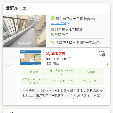
--2026年5月末フルリフォーム完成予定☆最新設備を備
北野ルーエ
えた、綺麗な室内で快適にお過ごしいただけます！全
居室収納付で居室も広く使えます♪
阪急神戸線 十三駅 徒歩8分
その他の交通
築51年10ヶ月/11階建
総戸数
62戸
大阪府大阪市淀川区十三本町１
2,580
万円
2
3SLDK 113.08m
5階 南西
モニタ付インターホ
角部屋
所有権
ン
リフォームリノベー
システムキッチン
エレベーター
ション
---イチ押しポイント---■１１３㎡超え３ＳＬＤＫの広々
とした角住戸です！■平成２５年１０月リフォーム歴
のあるお部屋です！---リフォーム箇所---■キッチン ■
洗面化粧台 ■トイレ ■給湯器■モニター付きインタ
ーホン ---周辺環境---■神津小学校・・・徒歩５分■新北