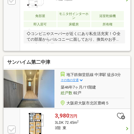
ウンライト増設
モニタ付インターホ
角部屋
浴室乾燥機
ン
即入居可
床暖房
所有権
◇コンビニやスーパーが近くにあり私生活充実！◇全
ての部屋からバルコニーに面しており、換気やお手入
れが◎☆お部屋POINT―――〇リビングダイニング約
11.5帖！冬に嬉しい床暖房完備◎〇キッチンディスポ
ーザー付き！〇浴室ミスト機能付浴室暖房乾燥機搭
サンハイム第二中津
載！〇収納収納充実◎☆共用施設―――1階〇エントラ
ンスホール〇コンシェルジュ4階〇ゲストルーム×222
階・23階〇スカイラウンジ45階〇スカイテラス☆特
地下鉄御堂筋線 中津駅 徒歩3分
徴・詳細―――〇ファミリーマート 中津駅東店 徒歩2
その他の交通
分〇フードショップグッディ中津店 徒歩4分
築46年7ヶ月/11階建
総戸数
82戸
大阪府大阪市北区豊崎５
3,980
万円
2
3LDK 72.45m
3階 東