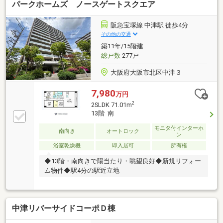
パークホームズ ノースゲートスクエア
阪急宝塚線 中津駅 徒歩4分
その他の交通
築11年/15階建
総戸数
277戸
大阪府大阪市北区中津３
7,980
万円
2
2SLDK 71.01m
13階 南
モニタ付インターホ
南向き
オートロック
ン
浴室乾燥機
即入居可
所有権
◆13階・南向きで陽当たり・眺望良好◆新規リフォー
ム物件◆駅4分の駅近立地
中津リバーサイドコーポＤ棟