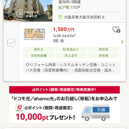
築50年/5階建
計画を一緒に考え、安心して新生活を迎えられるよう
総戸数
173戸
全力でサポートいたします。
大阪府東大阪市岩田町６
1,580
万円
2
1LDK 64.67m
3階 南
南向き
駐車場あり
角部屋
浴室乾燥機
即入居可
所有権
◇リフォーム内容・システムキッチン交換・ユニット
バス交換（浴室乾燥機付）・洗面化粧台交換・温水洗
浄便座付トイレ交換◇立地・東大阪市立岩田西小学校
まで徒歩約4分・東大阪市立玉川中学校まで徒歩約17
分◆◇弊社が選ばれる理由◆◇１．お金の扱い方のプ
ロ、ファイナンシャルプランナーが資金計画をサポー
ト！２．買い替えなどにも対応できる売却専門チーム
あり！３．たくさんの銀行と繋がりがあるため、最も
低金利になるように審査が可能！弊社は専門家同士が
連携をとっているため、より多くの知見がございます
お気軽にお問合せください！