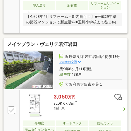
リフォームリノベー
即入居可
所有権
ション
【令和8年4月リフォーム＋即内覧可！】■平成29年築
の築浅マンションで新生活を■玉川小学校まで徒歩約6
分でお子様の通学に安心の距離■近鉄難波・奈良線若
江岩田駅徒歩約13分の好立地
メイツブラン・ヴェリテ若江岩田
近鉄奈良線 若江岩田駅 徒歩13分
その他の交通
築9年8ヶ月/11階建
総戸数
138戸
大阪府東大阪市稲葉１
3,050
万円
2
3LDK 67.58m
1階 東
専用庭
オートロック
防犯カメラ
モニタ付インターホ