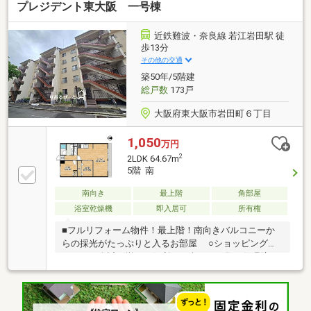
プレジデント東大阪 一号棟
近鉄難波・奈良線 若江岩田駅 徒
歩13分
その他の交通
築50年/5階建
総戸数
173戸
大阪府東大阪市岩田町６丁目
1,050
万円
2
2LDK 64.67m
5階 南
南向き
最上階
角部屋
浴室乾燥機
即入居可
所有権
■フルリフォーム物件！最上階！南向きバルコニーか
らの採光がたっぷりと入るお部屋 ○ショッピングや
グルメが身近に揃い、便利さ・楽しさが集う住環境
○近鉄難波・奈良線「若江岩田」駅まで徒歩13分！