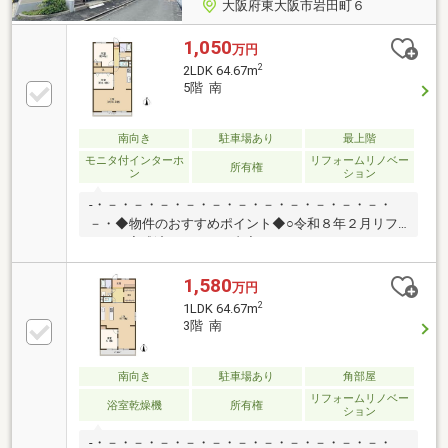
大阪府東大阪市岩田町６
1,050
万円
2
2LDK 64.67m
5階 南
南向き
駐車場あり
最上階
モニタ付インターホ
リフォームリノベー
所有権
ン
ション
-・－・－・－・－・－・－・－・－・－・－・－・
－・◆物件のおすすめポイント◆○令和８年２月リフ
ォーム完成済リフォーム内容↓↓スケルトンからのリフ
ォームです♪・システムキッチン新調 ・システムバ
ス新調・トイレ新調 ・洗面化粧台新調 ・クロス全
1,580
万円
室貼替・床材新調 等○LDK１８帖超えの広々とした間
2
1LDK 64.67m
取り！○南向きにつきつき陽当たり良好♪○お車駐車場
3階 南
空有！（都度要確認）◆会社の特徴◆ハウスフリーダ
ムは【東証スタンダード上場企業】です！不動産購入
や住宅ローンについては、ハウスフリーダムにお任せ
南向き
駐車場あり
角部屋
下さい♪（ご来店の際は、店舗に駐車場を完備してお
リフォームリノベー
浴室乾燥機
所有権
ション
ります）
-・－・－・－・－・－・－・－・－・－・－・－・