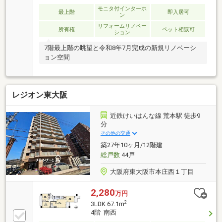
モニタ付インターホ
最上階
即入居可
ン
リフォームリノベー
所有権
ペット相談可
ション
7階最上階の眺望と令和8年7月完成の新規リノベーシ
ョン空間
レジオン東大阪
近鉄けいはんな線 荒本駅 徒歩9
分
その他の交通
築27年10ヶ月/12階建
総戸数
44戸
大阪府東大阪市本庄西１丁目
2,280
万円
2
3LDK 67.1m
4階 南西