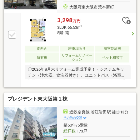
大阪府東大阪市荒本新町
3,298
万円
2
3LDK 66.53m
8階 南
南向き
駐車場あり
浴室乾燥機
リフォームリノベー
所有権
ペット相談可
ション
〇2026年8月末リフォーム完成予定！・システムキッ
チン（浄水器、食洗器付き）、ユニットバス（浴室乾
燥機、追い炊き付き）、洗面化粧台、洗濯水栓、洗濯
防水パン、トイレ一式交換・全室クロス、床貼替 等
〇大阪モノレール「（仮称）荒本」駅計画地まで徒歩
プレジデント東大阪第１棟
7分！（2033年開通予定）〇オートロックエントラン
ス、宅配ボックス有り！〇14階建8階部分南向きバル
コニーで陽当り・眺望・通風良好です！〇LDKに高さ
近鉄奈良線 若江岩田駅 徒歩13分
約2.3mのサッシ、出幅最大約2mのバルコニーがあ
その他の交通
り、開放感があります！・ライフ菱江店まで約
築50年/5階建
650m ・東大阪市役所まで約500m ・大阪府立中央
総戸数
173戸
図書館まで約550m