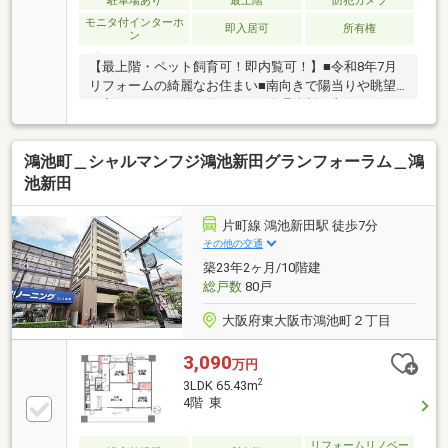
駐車場あり
最上階
防犯カメラ
モニタ付インターホ
即入居可
所有権
ン
【最上階・ペット飼育可！即内覧可！】■令和8年7月
リフォームの綺麗なお住まい■南向きで陽当りや眺望
が良好な3LDK■総戸数207戸の管理体制も良好なビッ
グコミュニティ
鴻池町＿シャルマンフジ鴻池新田グランフォーラム＿鴻
池新田
片町線 鴻池新田駅 徒歩7分
その他の交通
築23年2ヶ月/10階建
総戸数
80戸
大阪府東大阪市鴻池町２丁目
3,090
万円
2
3LDK 65.43m
4階 東
リフォームリノベー