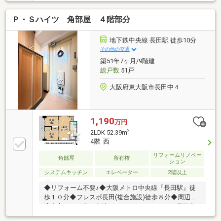
ンライト新設、給湯器点検、洗濯水栓新調、コンセン
ト・スイッチ新調、ブレーカー新調、網戸貼替、給水
Ｐ・Ｓハイツ 角部屋 ４階部分
配管やり替え（施工可能範囲）、ハウスクリーニング
地下鉄中央線 長田駅 徒歩10分
その他の交通
築51年7ヶ月/9階建
総戸数
51戸
大阪府東大阪市長田中４
1,190
万円
2
2LDK 52.39m
4階 西
リフォームリノベー
角部屋
所有権
ション
システムキッチン
エレベーター
2階以上
◆リフォーム不要♪◆大阪メトロ中央線『長田駅』徒
歩１０分◆フレスポ長田(複合施設)徒歩８分◆周辺環
境充実した便利な立地！！●ファミリーマート長田中
五丁目店：徒歩１分●長田クリニック：徒歩２分●松の