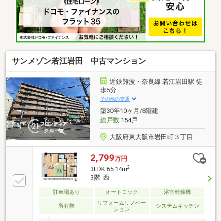
サンメゾン若江岩田 中古マンション
近鉄難波・奈良線 若江岩田駅 徒
歩5分
その他の交通
築30年10ヶ月/8階建
総戸数
154戸
大阪府東大阪市岩田町３丁目
2,799
万円
2
3LDK 65.14m
3階 西
駐車場あり
オートロック
浴室乾燥機
リフォームリノベー
所有権
システムキッチン
ション