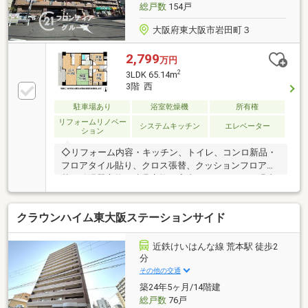
がございますお気軽にお問合せください！
総戸数
154戸
大阪府東大阪市岩田町３
2,799
万円
2
3LDK 65.14m
3階 西
駐車場あり
浴室乾燥機
所有権
リフォームリノベー
システムキッチン
エレベーター
ション
◇リフォーム内容・キッチン、トイレ、コンロ新品・
フロアタイル貼り、クロス張替、クッションフロア張
替・給湯器交換、建具交換、室内クリーニング・過去
リフォーム：2022年5月 洗面台、ユニットバス新品
交換歴あり◇立地・玉美小学校まで徒歩約4分・若江
クラウンハイム東大阪ステーションサイド
中学校まで徒歩約17分◆◇弊社が選ばれる理由◆◇
１．お金の扱い方のプロ、ファイナンシャルプランナ
ーが資金計画をサポート！２．買い替えなどにも対応
近鉄けいはんな線 荒本駅 徒歩2
できる売却専門チームあり３．たくさんの銀行と繋が
分
りがあるため、最も低金利になるように審査が可能！
その他の交通
４．物件のお引渡し後に必要になったお家のリフォー
築24年5ヶ月/14階建
ムも弊社のリフォームプランナーがご提案！
総戸数
76戸