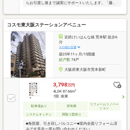
らお引渡し後まで誠実にサポートいたします。「藤原
不動産に任せて良かった」と感じていただけるよう、
一人ひとりのお客様に寄り添ったご提案を心掛けてい
ます。■住宅ローン相談無料！提携金融機関多数。お
コスモ東大阪ステーションアベニュー
借入れやお車のローンなどがある方も、おまとめロー
ンを含め最適な資金計画をご提案いたします。■住宅
購入・住み替え・売却までワンストップで対応。資金
近鉄けいはんな線 荒本駅 徒歩6
計画や住宅ローンに不安のある方、他社で審査が難し
分
かった方もお気軽にご相談ください。無理のない返済
その他の交通
計画を一緒に考え、安心して新生活を迎えられるよう
築25年11ヶ月/15階建
全力でサポートいたします。
総戸数
74戸
大阪府東大阪市荒本新町
3,798
万円
2
4LDK 87.66m
1階 南東
リフォームリノベー
駐車場あり
所有権
ション
システムキッチン
間取り図有り
■角部屋、引き回しバルコニー■室内全面リフォーム済
みです是非一度お問い合わせください