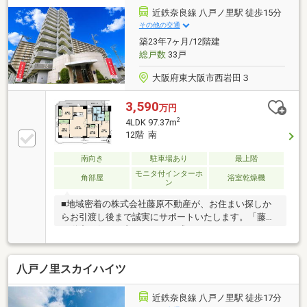
近鉄奈良線 八戸ノ里駅 徒歩15分
その他の交通
築23年7ヶ月/12階建
総戸数
33戸
大阪府東大阪市西岩田３
3,590
万円
2
4LDK 97.37m
12階 南
南向き
駐車場あり
最上階
モニタ付インターホ
角部屋
浴室乾燥機
ン
■地域密着の株式会社藤原不動産が、お住まい探しか
らお引渡し後まで誠実にサポートいたします。「藤原
不動産に任せて良かった」と感じていただけるよう、
一人ひとりのお客様に寄り添ったご提案を心掛けてい
ます。■住宅ローン相談無料！提携金融機関多数。お
八戸ノ里スカイハイツ
借入れやお車のローンなどがある方も、おまとめロー
ンを含め最適な資金計画をご提案いたします。■住宅
購入・住み替え・売却までワンストップで対応。資金
近鉄奈良線 八戸ノ里駅 徒歩17分