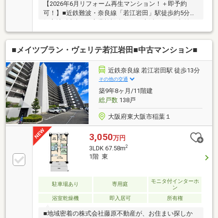
【2026年6月リフォーム再生マンション！＋即予約
可！】■近鉄難波・奈良線「若江岩田」駅徒歩約5分の
好立地■近隣には商業施設多数あり生活至便！■収納ス
ペース豊富でたっぷり収納可能です
■メイツブラン・ヴェリテ若江岩田■中古マンション■
近鉄奈良線 若江岩田駅 徒歩13分
その他の交通
築9年8ヶ月/11階建
総戸数
138戸
大阪府東大阪市稲葉１
3,050
万円
2
3LDK 67.58m
1階 東
モニタ付インターホ
駐車場あり
専用庭
ン
浴室乾燥機
即入居可
所有権
■地域密着の株式会社藤原不動産が、お住まい探しか