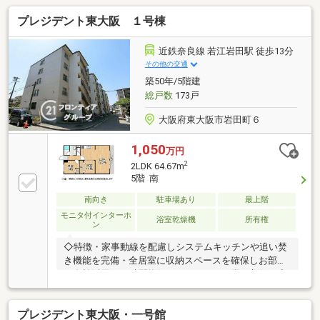
グ、全壁クロス張替・全建具、ガス給湯器交換◇立
プレジデント東大阪 １号棟
地・東大阪市立鴻池東小学校まで徒歩約8分・東大阪
市立盾津中学校まで徒歩約22分◆◇弊社が選ばれる理
由◆◇１．お金の扱い方のプロ、ファイナンシャルプ
近鉄奈良線 若江岩田駅 徒歩13分
ランナーが資金計画をサポート！２．買い替えなどに
その他の交通
も対応できる売却専門チームあり！３．たくさんの銀
築50年/5階建
行と繋がりがあるため、最も低金利になるように審査
総戸数
173戸
が可能！お気軽にお問合せください！
大阪府東大阪市岩田町６
1,050
万円
2
2LDK 64.67m
5階 南
南向き
駐車場あり
最上階
モニタ付インターホ
浴室乾燥機
所有権
ン
◇特徴・家事動線を配慮しシステムキッチンや追い焚
き機能を完備・全居室に収納スペースを確保しお部屋
を有効活用・24時間換気システムにより常に新鮮な空
気を循環・東大阪市立岩田こども園まで徒歩約3分と
子育て世帯にも安心の環境◇フルリフォーム物件◇立
プレジデント東大阪・一号館
地・東大阪市立岩田西小学校まで徒歩約4分・東大阪