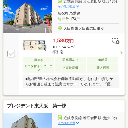
有時の維持費用が抑えめな価格設定です。～住宅ロー
近鉄奈良線 若江岩田駅 徒歩13分
ン・月々のお支払い例～期間35年、金利0.9％（変動金
その他の交通
利）、頭金無し、本体価格「1050万円」概算諸費用
築50年/5階建
「150万円」+計「1200万円」をお借入の場合⇒『月々
総戸数
173戸
のお支払い＝33317円！』
大阪府東大阪市岩田町６
1,580
万円
2
1LDK 64.67m
3階 南
南向き
駐車場あり
角部屋
モニタ付インターホ
浴室乾燥機
即入居可
ン
■地域密着の株式会社藤原不動産が、お住まい探しか
らお引渡し後まで誠実にサポートいたします。「藤原
不動産に任せて良かった」と感じていただけるよう、
一人ひとりのお客様に寄り添ったご提案を心掛けてい
ます。■住宅ローン相談無料！提携金融機関多数。お
プレジデント東大阪 第一棟
借入れやお車のローンなどがある方も、おまとめロー
ンを含め最適な資金計画をご提案いたします。■住宅
購入・住み替え・売却までワンストップで対応。資金
近鉄奈良線 若江岩田駅 徒歩13分
計画や住宅ローンに不安のある方、他社で審査が難し
その他の交通
かった方もお気軽にご相談ください。無理のない返済