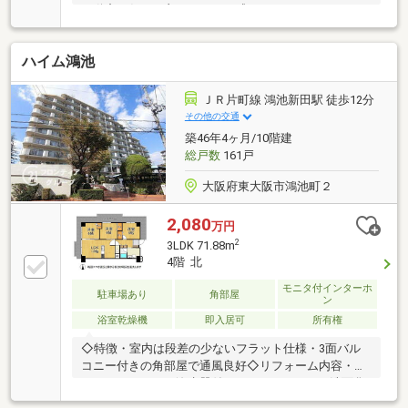
不動産に任せて良かった」と感じていただけるよう、
一人ひとりのお客様に寄り添ったご提案を心掛けてい
ます。■住宅ローン相談無料！提携金融機関多数。お
ハイム鴻池
借入れやお車のローンなどがある方も、おまとめロー
ンを含め最適な資金計画をご提案いたします。■住宅
購入・住み替え・売却までワンストップで対応。資金
ＪＲ片町線 鴻池新田駅 徒歩12分
計画や住宅ローンに不安のある方、他社で審査が難し
その他の交通
かった方もお気軽にご相談ください。無理のない返済
築46年4ヶ月/10階建
計画を一緒に考え、安心して新生活を迎えられるよう
総戸数
161戸
全力でサポートいたします。
大阪府東大阪市鴻池町２
2,080
万円
2
3LDK 71.88m
4階 北
モニタ付インターホ
駐車場あり
角部屋
ン
浴室乾燥機
即入居可
所有権
◇特徴・室内は段差の少ないフラット仕様・3面バル
コニー付きの角部屋で通風良好◇リフォーム内容・シ
ステムキッチン（浄水器付）、ユニットバス、洗面化
粧台、温水洗浄便座付トイレ交換・全居室フローリン