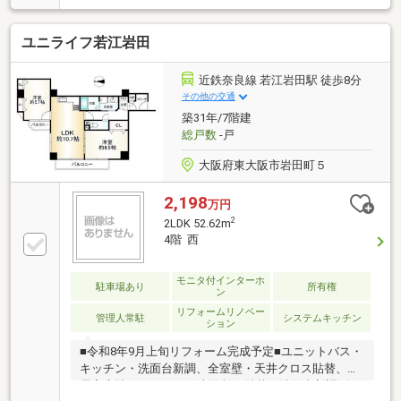
ばれる理由◆◇１．お金の扱い方のプロ、ファイナン
シャルプランナーが資金計画をサポート！２．買い替
ユニライフ若江岩田
えなどにも対応できる売却専門チームあり！３．たく
さんの銀行と繋がりがあるため、最も低金利になるよ
うに審査が可能！４．物件のお引渡し後に必要になっ
近鉄奈良線 若江岩田駅 徒歩8分
たお家のリフォームも弊社のリフォームプランナーが
その他の交通
ご提案！５．定期的にご連絡を繋ぎ、有事の際に迅速
築31年/7階建
にサポートいたします弊社は専門家同士が連携をとっ
総戸数
-戸
ているため、より多くの知見がございます。
大阪府東大阪市岩田町５
2,198
万円
2
2LDK 52.62m
4階 西
モニタ付インターホ
駐車場あり
所有権
ン
リフォームリノベー
管理人常駐
システムキッチン
ション
■令和8年9月上旬リフォーム完成予定■ユニットバス・
キッチン・洗面台新調、全室壁・天井クロス貼替、全
居室床貼り、トイレ・洗面所CF貼替、洗面台新調ダウ