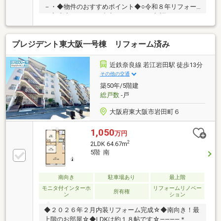
－・◆物件のおすすめポイント◆○令和８年リフォー
ム完成済リフォーム内容↓↓・キッチン新調 ・トイレ
新調 ・洗面化粧台新調 ・給湯器新調 ・建具一式
新調 ・間取り変更 ・クロス張替 ・床材貼替 他
プレジデント東大阪一号棟 リフォーム済み
○こだわりの室内空間♪○家具のセット販売（物件価格
込み）です！○南向きにつき陽当たり良好！○動線◎セ
パレートタイプのアイランドキッチン採用！◆会社の
近鉄奈良線 若江岩田駅 徒歩13分
特徴◆ハウスフリーダムは【東証スタンダード上場企
その他の交通
業】です！不動産購入や住宅ローンについては、ハウ
築50年/5階建
スフリーダムにお任せ下さい♪（ご来店の際は、店舗
総戸数
-戸
に駐車場を完備しております）
大阪府東大阪市岩田町６
1,050
万円
2
2LDK 64.67m
5階 南
南向き
駐車場あり
最上階
モニタ付インターホ
リフォームリノベー
所有権
ン
ション
◆２０２６年２月内装リフォーム完成☆◆南向き！最
上階のお部屋☆◆LDKは約１８帖です☆――――＊