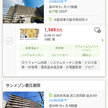
計画や住宅ローンに不安のある方、他社で審査が難し
その他の交通
かった方もお気軽にご相談ください。無理のない返済
築47年5ヶ月/11階建
計画を一緒に考え、安心して新生活を迎えられるよう
総戸数
205戸
全力でサポートいたします。
大阪府東大阪市西岩田３
1,588
万円
2
2LDK 61.6m
10階 東
リフォームリノベー
駐車場あり
所有権
ション
システムキッチン
エレベーター
2階以上
◇リフォーム内容・システムキッチン交換・クロス張
替・CF張替・電気温水器交換・分電盤取替・フロアタ
イル上張・ハウスクリーニング◇立地・東大阪市立意
岐部小学校まで徒歩約5分・東大阪市立意岐部中学校
まで徒歩約6分◆◇弊社が選ばれる理由◆◇１．お金
サンメゾン若江岩田
の扱い方のプロ、ファイナンシャルプランナーが資金
計画をサポート！２．買い替えなどにも対応できる売
却専門チームあり！３．たくさんの銀行と繋がりがあ
近鉄奈良線 若江岩田駅 徒歩5分
るため、最も低金利になるように審査が可能！弊社は
その他の交通
専門家同士が連携をとっているため、より多くの知見
築30年10ヶ月/8階建