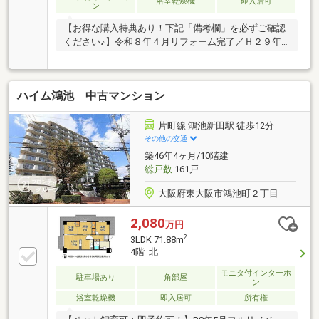
浴室乾燥機
即入居可
ン
【お得な購入特典あり！下記「備考欄」を必ずご確認
ください♪】令和８年４月リフォーム完了／Ｈ２９年
築／専用庭・テラス付きの３ＬＤＫ／東向き住戸／食
洗機・浴室乾燥機・ウォークインクローゼット付き♪
ハイム鴻池 中古マンション
片町線 鴻池新田駅 徒歩12分
その他の交通
築46年4ヶ月/10階建
総戸数
161戸
大阪府東大阪市鴻池町２丁目
2,080
万円
2
3LDK 71.88m
4階 北
モニタ付インターホ
駐車場あり
角部屋
ン
浴室乾燥機
即入居可
所有権