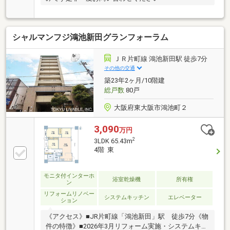
シャルマンフジ鴻池新田グランフォーラム
ＪＲ片町線 鴻池新田駅 徒歩7分
その他の交通
築23年2ヶ月/10階建
総戸数
80戸
大阪府東大阪市鴻池町２
3,090
万円
2
3LDK 65.43m
4階 東
モニタ付インターホ
浴室乾燥機
所有権
ン
リフォームリノベー
システムキッチン
エレベーター
ション
《アクセス》■JR片町線「鴻池新田」駅 徒歩7分《物
件の特徴》■2026年3月リフォーム実施・システムキッ