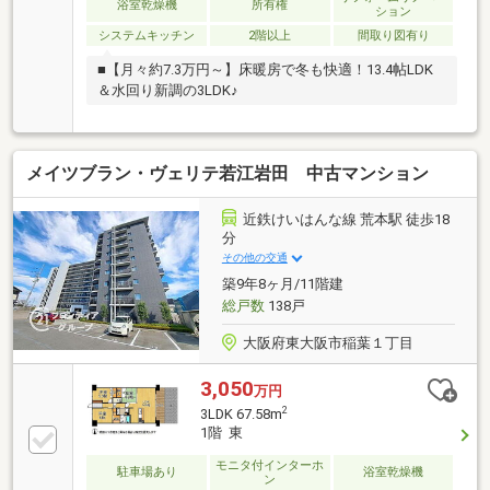
浴室乾燥機
所有権
ション
システムキッチン
2階以上
間取り図有り
■【月々約7.3万円～】床暖房で冬も快適！13.4帖LDK
＆水回り新調の3LDK♪
メイツブラン・ヴェリテ若江岩田 中古マンション
近鉄けいはんな線 荒本駅 徒歩18
分
その他の交通
築9年8ヶ月/11階建
総戸数
138戸
大阪府東大阪市稲葉１丁目
3,050
万円
2
3LDK 67.58m
1階 東
モニタ付インターホ
駐車場あり
浴室乾燥機
ン