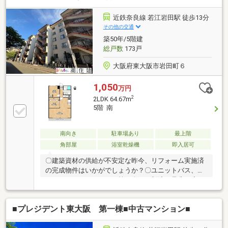
市立玉川中学校まで徒歩約17分◆◇弊社が選ばれる理
由◆◇１．お金の扱い方のプロ、ファイナンシャルプ
近鉄奈良線 若江岩田駅 徒歩13分
ランナーが資金計画をサポート！２．買い替えなどに
その他の交通
も対応できる売却専門チームあり！３．たくさんの銀
築50年/5階建
行と繋がりがあるため、最も低金利になるように審査
総戸数
173戸
が可能！お気軽にお問合せください！
大阪府東大阪市岩田町６
1,050
万円
2
2LDK 64.67m
5階 南
南向き
駐車場あり
最上階
角部屋
浴室乾燥機
即入居可
〇建築資材の供給が不安定な昨今、リフォーム実施済
の完成物件はいかがでしょうか？〇ユニットバス、シ
ステムキッチン、トイレ等も全て一新済！是非一度ご
内見頂きたいおすすめ物物件です。〇近鉄奈良線、け
いはんな線が利用OK！お勤め先や通学先にも柔軟に対
■プレジデント東大阪 第一棟■中古マンション■
応！〇現在「管理費」「修繕積立金」の合計額が
「15800円」。他マンションと比較してマンション保