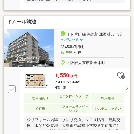
――――＊――――＊――――＊――――■東大阪市・八尾市
全域の物件情報取り扱い可能！■ハウスフリーダムは
【東証スタンダード上場企業】です☆■物件多数揃え
ドムール鴻池
ております！是非店頭へお越し下さい♪■頭金０円のフ
ルローンが可能です♪■お客様のライフプランに沿った
物件をご提案させて頂きます☆■不動産購入や住宅ロ
ＪＲ片町線 鴻池新田駅 徒歩15分
ーンについてお気軽にお問合せ下さい♪■ご来店の際
その他の交通
は、店舗横に駐車スペース４台分ございます♪■東大阪
築45年/7階建
市・八尾市の【中古マンション】ならハウスフリーダ
総戸数
70戸
ム八尾店 +o☆*.+o◇
大阪府大東市新田本町
1,550
万円
2
2SLDK 60.48m
4階 東
モニタ付インターホ
駐車場あり
即入居可
ン
リフォームリノベー
所有権
システムキッチン
ション
◇リフォーム内容・水回り交換、クロス貼替、建具交
換、床など◇立地・大東市立諸福小学校まで徒歩約11
分・大東市立諸福中学校まで徒歩約9分◆◇弊社が選