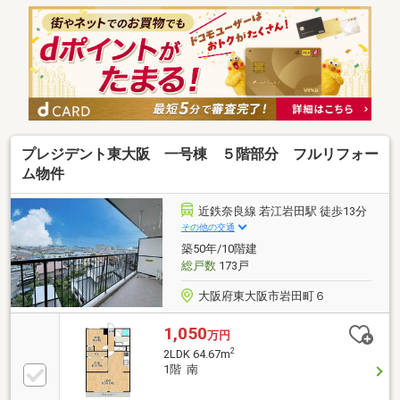
や・松屋：徒歩７分●楠根東小学校：徒歩３分●楠根中
学校：徒歩１２分●菱屋東公園：徒歩６分●自己資金０
円からでも購入OK！●住宅ローン・ファイナンシャル
プランナー相談会実施中！「お家を買いたいけど、な
にからはじめればいいの？」不動産購入で失敗しない
ためにも、小さなことでも是非、当社へご相談くださ
い！
プレジデント東大阪 一号棟 ５階部分 フルリフォー
ム物件
近鉄奈良線 若江岩田駅 徒歩13分
その他の交通
築50年/10階建
総戸数
173戸
大阪府東大阪市岩田町６
1,050
万円
2
2LDK 64.67m
1階 南