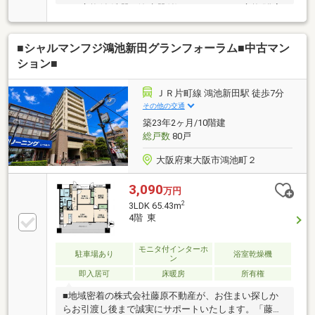
チン交換(食洗器・浄水器付)・ユニットバス交換(浴室
乾燥機付)・洗面化粧台交換・温水洗浄便座付便器交
換・クロス・フローリング張替■10階建ての4階部分■
■シャルマンフジ鴻池新田グランフォーラム■中古マン
専有面積：65.43㎡ ３LDKタイプ《担当者より一言》
■現在空室のため、お客様のご都合に合わせてご案内
ション■
が可能です。ゆっくりと室内をご覧いただけますので
ぜひ一度ご見学くださいませ。■物件の詳細及び内覧
ＪＲ片町線 鴻池新田駅 徒歩7分
希望のお問い合わせにつきましては担当までお願いい
その他の交通
たします。（フリーコール ０１２０－１０９－２２
築23年2ヶ月/10階建
９）
総戸数
80戸
大阪府東大阪市鴻池町２
3,090
万円
2
3LDK 65.43m
4階 東
モニタ付インターホ
駐車場あり
浴室乾燥機
ン
即入居可
床暖房
所有権
■地域密着の株式会社藤原不動産が、お住まい探しか
らお引渡し後まで誠実にサポートいたします。「藤原