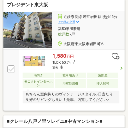
プレジデント東大阪
近鉄奈良線 若江岩田駅 徒歩13分
その他の交通
築50年/5階建
総戸数
-戸
大阪府東大阪市岩田町６
1,580
万円
2
1LDK 60.74m
3階 南
南向き
駐車場あり
角部屋
モニタ付インターホ
浴室乾燥機
即入居可
ン
もちろん室内拘りのヴィンテージスタイル♪日当たり
良好のリビングも良い！是非、内覧してください♪
■クレール八戸ノ里ソレイユ■中古マンション■