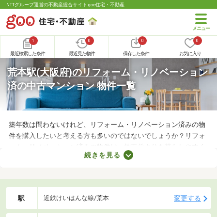
NTTグループ運営の不動産総合サイト goo住宅・不動産
1
0
0
0
最近検索した条件
最近見た物件
保存した条件
お気に入り
荒本駅(大阪府)のリフォーム・リノベーション
済の中古マンション 物件一覧
築年数は問わないけれど、リフォーム・リノベーション済みの物
件を購入したいと考える方も多いのではないでしょうか？リフォ
ーム・リノベーション済みの物件は、施工前よりも暮らしやすく
続きを見る
なっていることがポイント。住みやすさを感じられる最良の物件
に出会えるかもしれません。ここでリフォーム・リノベーション
済みの中古マンションを紹介しますので、ぜひチェックしてみて
くださいね。
駅
変更する
近鉄けいはんな線/荒本