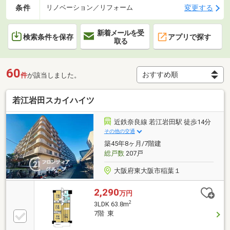
条件
変更する
リノベーション／リフォーム
新着メールを受
検索条件を保存
アプリで探す
取る
60
件
が該当しました。
若江岩田スカイハイツ
近鉄奈良線 若江岩田駅 徒歩14分
その他の交通
築45年8ヶ月/7階建
総戸数
207戸
大阪府東大阪市稲葉１
2,290
万円
2
3LDK 63.8m
7階 東