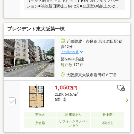
【ペット飼育可＋即予約可！】R8年5月フルリノベー
ション■鴻池新田駅徒歩約12分■全居室6帖以上のゆと
りある3LDK■南向きバルコニーで陽当り良好■スーパ
ーまで徒歩約2分でお買物に便利
プレジデント東大阪第一棟
近鉄難波・奈良線 若江岩田駅 徒
歩12分
その他の交通
築50年/5階建
総戸数
173戸
大阪府東大阪市岩田町６丁目
1,050
万円
2
2LDK 64.67m
5階 南
南向き
駐車場あり
最上階
リフォームリノベー
所有権
2階以上
ション