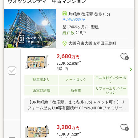
ヴォックスシティ 中古マンション
片町線 徳庵駅 徒歩13分
その他の交通
築17年9ヶ月/11階建
総戸数
215戸
大阪府東大阪市稲田三島町
2,680
万円
2
3LDK 62.83m
2階 西
モニタ付インターホ
駐車場あり
オートロック
ン
リフォームリノベー
浴室乾燥機
所有権
ション
【JR片町線「徳庵駅」まで徒歩13分＋ペット可！】リ
フォーム歴あり■専有面積62.83m2の3LDKファミリー
向け住戸■RC造11階建ての2階部分■生活を豊かにする
充実の設備仕様
3,280
万円
2
4LDK 81.52m