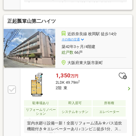
広々としたLDKで会話が弾む設計■意岐部小学校まで徒
歩5分でお子さまの通学に便利
正起瓢箪山第二ハイツ
近鉄奈良線 枚岡駅 徒歩14分
その他の交通
築42年3ヶ月/4階建
総戸数
66戸
大阪府東大阪市新町
1,350
万円
2
2LDK 49.79m
2階 東
駐車場あり
即入居可
所有権
リフォームリノベー
システムキッチン
エレベーター
ション
室内水廻り設備一新！全面リフォーム済み☆バス追炊
機能付き☆エレベーターあり♪コンビニ徒歩1分、スー
パー徒歩3分圏内♪2WAYアクセスOKです♪