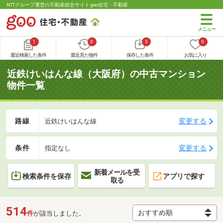
NTTグループ運営の不動産総合サイト goo住宅・不動産
1
0
0
0
最近検索した条件
最近見た物件
保存した条件
お気に入り
近鉄けいはんな線（大阪府）の中古マンション
物件一覧
路線
変更する
近鉄けいはんな線
条件
変更する
指定なし
新着メールを受
検索条件を保存
アプリで探す
取る
514
件
が該当しました。