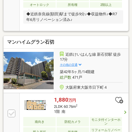
オートロック
所有権
2階以上
◆近鉄奈良線(額田)駅まで徒歩9分♪◆収益物件♪◆R7
年6月リノベーション済み♪
マンハイムグラン石切
近鉄けいはんな線 新石切駅 徒歩
17分
その他の交通
築42年5ヶ月/14階建
総戸数
471戸
大阪府東大阪市日下町４
1,880
万円
2
2LDK 60.76m
1階 南
モニタ付インターホ
南向き
防犯カメラ
ン
リフォームリノベー