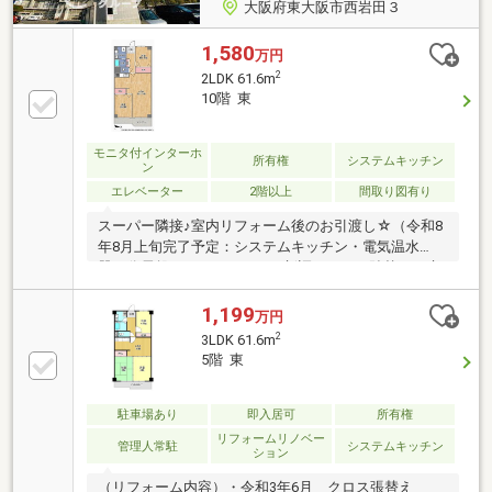
大阪府東大阪市西岩田３
1,580
万円
2
2LDK 61.6m
10階 東
モニタ付インターホ
所有権
システムキッチン
ン
エレベーター
2階以上
間取り図有り
スーパー隣接♪室内リフォーム後のお引渡し☆（令和8
年8月上旬完了予定：システムキッチン・電気温水
器・分電盤・ウォシュレット新調、クロス貼替え、床
フロアタイル・CF張替え等）浴室等リフォーム履歴あ
り☆
1,199
万円
2
3LDK 61.6m
5階 東
駐車場あり
即入居可
所有権
リフォームリノベー
管理人常駐
システムキッチン
ション
（リフォーム内容）・令和3年6月 クロス張替え