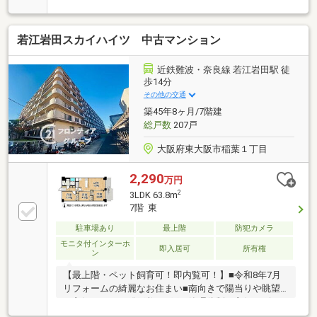
彩る充実した設備仕様が魅力
若江岩田スカイハイツ 中古マンション
近鉄難波・奈良線 若江岩田駅 徒
歩14分
その他の交通
築45年8ヶ月/7階建
総戸数
207戸
大阪府東大阪市稲葉１丁目
2,290
万円
2
3LDK 63.8m
7階 東
駐車場あり
最上階
防犯カメラ
モニタ付インターホ
即入居可
所有権
ン
【最上階・ペット飼育可！即内覧可！】■令和8年7月
リフォームの綺麗なお住まい■南向きで陽当りや眺望
が良好な3LDK■総戸数207戸の管理体制も良好なビッ
グコミュニティ