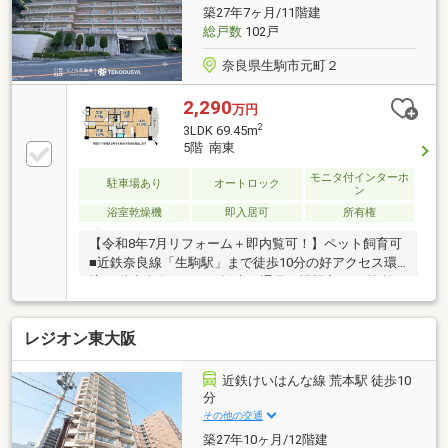
築27年7ヶ月/11階建
総戸数
102戸
奈良県生駒市元町２
2,290
万円
2
3LDK 69.45m
5階 南東
モニタ付インターホ
駐車場あり
オートロック
ン
浴室乾燥機
即入居可
所有権
【令和8年7月リフォーム＋即内覧可！】ペット飼育可
■近鉄奈良線「生駒駅」まで徒歩10分の好アクセス環
境■5階南東向きにつき採光・通風・眺望良好■2箇所の
WIC+ファミリークローゼット付き
レジオン東大阪
近鉄けいはんな線 荒本駅 徒歩10
分
その他の交通
築27年10ヶ月/12階建