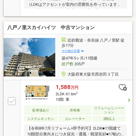
（LDKはアクセントが室内の雰囲気を作っています）
♪・令和3年6月 1室を和室から洋室に変更しています
♪・令和3年6月 全部屋ハウスクリーニングしている
為、新生活も気持ちよく送ることが出来ます♪管理
八戸ノ里スカイハイツ 中古マンション
費、修繕積立金も安く日々の出費を圧迫しません
ね！！日当たりも良く、お洗濯も良く乾きます。住宅
ローンでお困りの方もお気軽にお問い合わせくださ
近鉄難波・奈良線 八戸ノ里駅 徒
い。空き家に付き、すぐに内覧することが出来ます♪
歩17分
その他の交通
築47年5ヶ月/11階建
総戸数
205戸
大阪府東大阪市西岩田３丁目
1,588
万円
2
2LDK 61.6m
10階 東
リフォームリノベー
駐車場あり
所有権
ション
システムキッチン
エレベーター
2階以上
【令和8年7月リフォーム+即予約可】2LDK■11階建て
10階部分東向きにつき採光・通風・眺望良好■17帖の