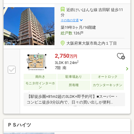
近鉄けいはんな線 吉田駅 徒歩11
分
その他の交通
築19年3ヶ月/16階建
総戸数
126戸
大阪府東大阪市島之内１丁目
2,750
万円
2
3LDK 81.24m
7階 南
南向き
駐車場あり
オートロック
モニタ付インターホ
所有権
カウンターキッチン
ン
【駅徒歩圏×81m2超の3LDK+即予約可】■スーパー・
コンビニ徒歩3分以内で、日々の買い出しが便利
■WIC+トランクルーム付！季節物もすっきり■リビン
グを中心に各居室へアクセスできる回遊性
ＰＳハイツ