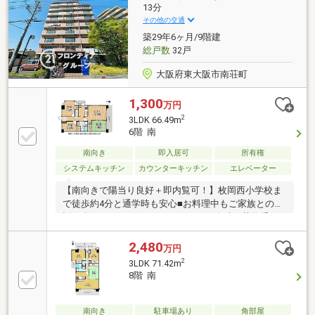
13分
その他の交通
築29年6ヶ月/9階建
総戸数
32戸
大阪府東大阪市南荘町
1,300
万円
2
3LDK 66.49m
6階 南
南向き
即入居可
所有権
システムキッチン
カウンターキッチン
エレベーター
【南向きで陽当り良好＋即内覧可！】枚岡西小学校ま
で徒歩約4分と通学時も安心■お料理中もご家族との会
話も楽しめるカウンターキッチン■不在時の荷物受け
取りに便利な宅配ボックスを完備
2,480
万円
2
3LDK 71.42m
8階 南
南向き
駐車場あり
角部屋