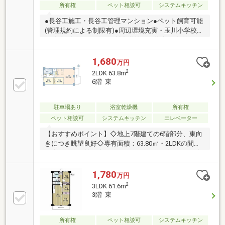
所有権
ペット相談可
システムキッチン
●長谷工施工・長谷工管理マンション●ペット飼育可能
(管理規約による制限有)●周辺環境充実・玉川小学校ま
で徒歩3分(約200m)・玉川中学校まで徒歩16分(約
1240m)・スギドラッグ菱江店まで徒歩3分(220m)・セ
ブンイレブン東大阪稲葉1丁目店まで徒歩5分(400m)・
1,680
万円
エディオン東大阪店まで徒歩11分(860m)●2026年3月
2
2LDK 63.8m
リフォーム完了【リフォーム内容】・フローリング上
6階 東
貼、クロス張替え・システムキッチン新調・ユニット
バス新調・トイレ新調・建具新調・給湯器新調・ハウ
スクリーニング・他
駐車場あり
浴室乾燥機
所有権
ペット相談可
システムキッチン
エレベーター
【おすすめポイント】◇地上7階建ての6階部分、東向
きにつき眺望良好◇専有面積：63.80㎡・2LDKの間取
り◇LDK約17帖の広々としたリビング・ダイニング◇
ペット飼育可能(規約による制限あり)●フルリノベーシ
ョン履歴有り(2021年9月)・キッチン場所の移設、交
1,780
万円
換 ・パントリー造設・浴室交換 ・洗面台交換 ・
2
3LDK 61.6m
トイレ交換・全面クロス貼替 ・全面フローリング貼
3階 東
替・シューズクローゼット交換 ・建具交換
所有権
ペット相談可
システムキッチン