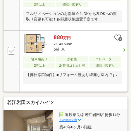
2階以上
間取り図有り
フルリノベーションのお部屋☆1LDKから2LDKへの間
取り変更も可能！各部屋収納設置予定です！
880
万円
2
2K 40.69m
6階 東
駐車場あり
所有権
エレベーター
2階以上
24時間ゴミ出し可
間取り図有り
【弊社窓口物件】■リフォーム歴あり綺麗な室内です♪
若江岩田スカイハイツ
近鉄奈良線 若江岩田駅 徒歩14分
その他の交通
築45年8ヶ月/7階建