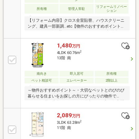
リフォームリノベー
所有権
管理人常駐
ション
【リフォーム内容】クロス全室貼替、ハウスクリーニ
ング、建具一部新調...etc【物件のおすすめポイント】
■ペットと一緒に暮らせるマンションです（規約有）■
１２階の為、日当たり、通風、眺望良好！【周辺環
境】■近鉄奈良線『新石切』駅から徒歩18分■関西スー
1,480
万円
パー日下店まで約200m 徒歩3分■東大阪市立孔舎衙
2
4LDK 60.76m
小学校まで約730m ・東大阪市立孔舎衙中学校まで約
13階 南
1630m■「車で送迎！」「今すぐ！」「夜に！」対
応！ 他社・他サイト掲載物件「一気に見学」可！■
その他、各種ご相談も承っております〇住宅ローンの
南向き
即入居可
所有権
ご相談〇お住替え、売却相談〇部分的なリフォーム工
ペット相談可
エレベーター
2階以上
事のご提案
～物件おすすめポイント～・大切なペットとのびのび
暮らせる住まいをお探しの方にぴったりの物件で
す。・13階・南向きの4DKは、陽当たりの良い住空間
が魅力です。・室内はリフォームしていないため、滑
りにくい床材や消臭クロスなど、 ペットとの暮らし
2,089
万円
に合わせた住まいづくりが可能。・部屋数が多く、ケ
2
3LDK 63.28m
ージスペースやペット専用の部屋など、 生活スタイ
11階 南
ルに応じて使い分けができます。・徒歩2分にスーパ
ーがあり、日々の買い物にも便利。・13階からは大阪