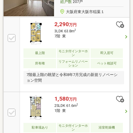
総戸数
207戸
大阪府東大阪市稲葉１
2,290
万円
2
3LDK 63.8m
7階 東
モニタ付インターホ
最上階
即入居可
ン
リフォームリノベー
所有権
ペット相談可
ション
7階最上階の眺望と令和8年7月完成の新規リノベーシ
ョン空間
1,580
万円
2
2SLDK 61.6m
1階 東
モニタ付インターホ
駐車場あり
浴室乾燥機
ン