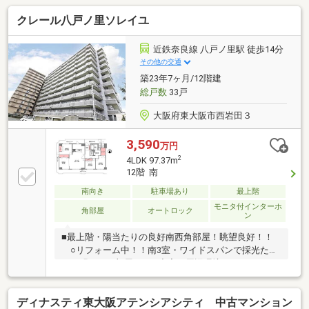
クレール八戸ノ里ソレイユ
近鉄奈良線 八戸ノ里駅 徒歩14分
その他の交通
築23年7ヶ月/12階建
総戸数
33戸
大阪府東大阪市西岩田３
3,590
万円
2
4LDK 97.37m
12階 南
南向き
駐車場あり
最上階
モニタ付インターホ
角部屋
オートロック
ン
■最上階・陽当たりの良好南西角部屋！眺望良好！！
○リフォーム中！！南3室・ワイドスパンで採光たっ
ぷり明るいお部屋！ ○充実の周辺環境！モノレール
新駅の開業予定もあり、ますます便利になる立地。
ディナスティ東大阪アテンシアシティ 中古マンション