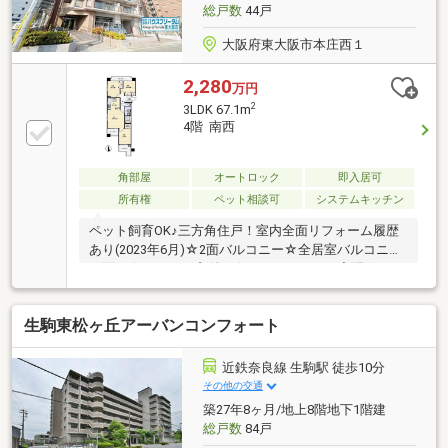
総戸数
44戸
大阪府東大阪市本庄西１
2,280
万円
2
3LDK 67.1m
4階 南西
角部屋
オートロック
即入居可
所有権
ペット相談可
システムキッチン
ペット飼育OK♪三方角住戸！室内全面リフォーム履歴
あり(2023年6月)☆2面バルコニー☆全居室バルコニー
に面す☆キッチン窓付き☆オートロック＆宅配ボック
ス完備マンション☆2WAYアクセス可能
生駒東松ヶ丘アーバンコンフォート
近鉄奈良線 生駒駅 徒歩10分
その他の交通
築27年8ヶ月/地上8階地下1階建
総戸数
84戸