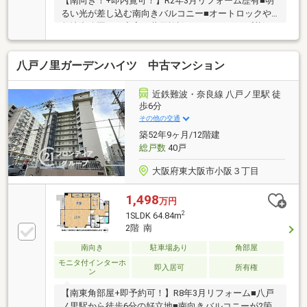
【南向き！+即内覧可！】R2年3月リフォーム歴有■明
るい光が差し込む南向きバルコニー■オートロックや
敷地内公園など充実の共用施設■スーパーコープ若江
店まで徒歩約3分でお買い物に便利です
八戸ノ里ガーデンハイツ 中古マンション
近鉄難波・奈良線 八戸ノ里駅 徒
歩6分
その他の交通
築52年9ヶ月/12階建
総戸数
40戸
大阪府東大阪市小阪３丁目
1,498
万円
2
1SLDK 64.84m
2階 南
南向き
駐車場あり
角部屋
モニタ付インターホ
即入居可
所有権
ン
【南東角部屋+即予約可！】R8年3月リフォーム■八戸
ノ里駅から徒歩6分の好立地■南向きバルコニーが2箇