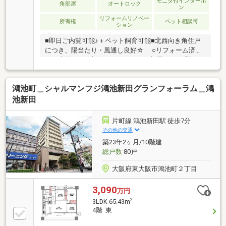
モニタ付インターホ
角部屋
オートロック
ン
リフォームリノベー
所有権
ペット相談可
ション
■即日ご内覧可能♪＋ペット飼育可能■北西向き角住戸
につき、陽当たり・風通し良好☆ ○リフォーム済
み！水回りが一新されたきれいなお部屋！ ○「新石
切駅」まで徒歩6分の快適な立地！周辺施設も充実！
鴻池町＿シャルマンフジ鴻池新田グランフォーラム＿鴻
池新田
片町線 鴻池新田駅 徒歩7分
その他の交通
築23年2ヶ月/10階建
総戸数
80戸
大阪府東大阪市鴻池町２丁目
3,090
万円
2
3LDK 65.43m
4階 東