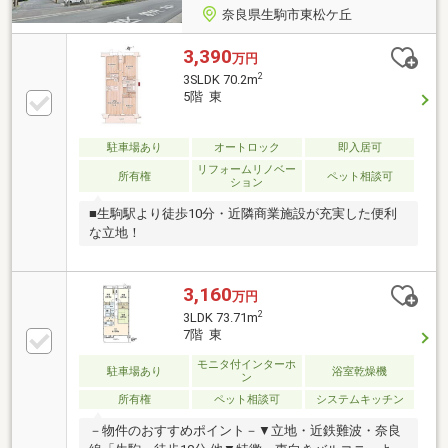
奈良県生駒市東松ケ丘
3,390
万円
2
3SLDK 70.2m
5階 東
駐車場あり
オートロック
即入居可
リフォームリノベー
所有権
ペット相談可
ション
■生駒駅より徒歩10分・近隣商業施設が充実した便利
な立地！
3,160
万円
2
3LDK 73.71m
7階 東
モニタ付インターホ
駐車場あり
浴室乾燥機
ン
所有権
ペット相談可
システムキッチン
－物件のおすすめポイント－▼立地・近鉄難波・奈良