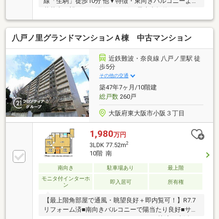
線「生駒」徒歩10分 他▼特徴・東向きバルコニーより
若草山が望めます(天候による)・最大出幅約1.8mのワ
イドバルコニー・LDKは約15.1帖、和室が隣接・会話
が弾む対面式カウンターキッチン・各洋室、和室、廊
八戸ノ里グランドマンションＡ棟 中古マンション
下に収納有・宅配ボックス▼周辺環境・東松ケ丘公園
徒歩2分(約110m)■ ご希望の住まい探しをお手伝いし
ます ━━━━━・・・物件の詳細・ご相談はお気軽に
近鉄難波・奈良線 八戸ノ里駅 徒
お問い合わせください。
歩5分
その他の交通
築47年7ヶ月/10階建
総戸数
260戸
大阪府東大阪市小阪３丁目
1,980
万円
2
3LDK 77.52m
10階 南
南向き
駐車場あり
最上階
モニタ付インターホ
即入居可
所有権
ン
【最上階角部屋で通風・眺望良好＋即内覧可！】R7.7
リフォーム済■南向きバルコニーで陽当たり良好■サン
ルームやウォークインクローゼットなど快適な生活を