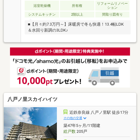
リフォームリノベー
浴室乾燥機
所有権
ション
システムキッチン
2階以上
間取り図有り
■【月々約7.3万円～】床暖房で冬も快適！13.4帖LDK
＆水回り新調の3LDK♪
八戸ノ里スカイハイツ
近鉄奈良線 八戸ノ里駅 徒歩17分
その他の交通
築47年5ヶ月/11階建
総戸数
205戸