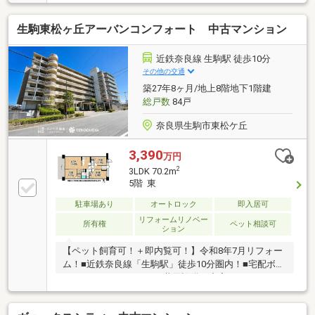
で毎日の暮らしも安心
生駒東松ヶ丘アーバンコンフォート 中古マンション
近鉄奈良線 生駒駅 徒歩10分
その他の交通
築27年8ヶ月/地上8階地下1階建
総戸数
84戸
奈良県生駒市東松ケ丘
3,390
万円
2
3LDK 70.2m
5階 東
駐車場あり
オートロック
即入居可
リフォームリノベー
所有権
ペット相談可
ション
【ペット飼育可！＋即内覧可！】令和8年7月リフォー
ム！■近鉄奈良線「生駒駅」徒歩10分圏内！■宅配ボッ
クスやオートロックなど共用設備も充実！■ウォーク
インクローゼットなど収納スペース豊富！