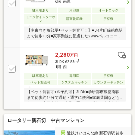
6階 南東
駐車場あり
角部屋
オートロック
モニタ付インターホ
浴室乾燥機
所有権
ン
【南東向き角部屋+ペット飼育可！】■JR片町線徳庵駅
まで徒歩13分■家事動線に配慮した2Wayバルコニー設
計■楠根東小学校まで徒歩11分でお子さまの通学に便
利
2,280
万円
2
3LDK 62.83m
1階 西
駐車場あり
専用庭
所有権
ペット相談可
システムキッチン
カウンターキッチン
【ペット飼育可+即予約可】3LDK■学研都市線徳庵駅
まで徒歩約14分で通勤・通学に便利■家庭菜園なども
楽しめる専用庭付き■家具を置かない贅沢。全室収納
が叶えるひと回り広い暮らし
ロータリー新石切 中古マンション
近鉄けいはんな線 新石切駅 徒歩