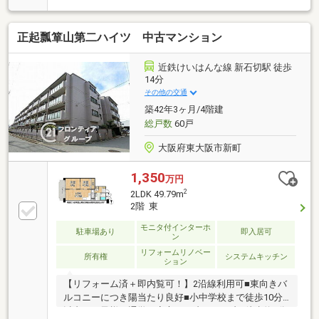
正起瓢箪山第二ハイツ 中古マンション
近鉄けいはんな線 新石切駅 徒歩
14分
その他の交通
築42年3ヶ月/4階建
総戸数
60戸
大阪府東大阪市新町
1,350
万円
2
2LDK 49.79m
2階 東
モニタ付インターホ
駐車場あり
即入居可
ン
リフォームリノベー
所有権
システムキッチン
ション
【リフォーム済＋即内覧可！】2沿線利用可■東向きバ
ルコニーにつき陽当たり良好■小中学校まで徒歩10分
以内でお子様の通学も安心■セブンイレブン徒歩約6分