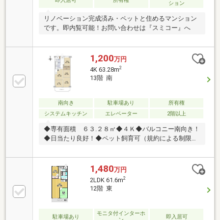
即入居可
所有権
ション
リノベーション完成済み・ペットと住めるマンション
です。即内覧可能！お問い合わせは『スミコー』へ
1,200
万円
2
4K 63.28m
13階 南
南向き
駐車場あり
所有権
システムキッチン
エレベーター
2階以上
◆専有面積 ６３.２８㎡◆４Ｋ◆バルコニー南向き！
◆日当たり良好！◆ペット飼育可（規約による制限あ
り）
1,480
万円
2
2LDK 61.6m
12階 東
モニタ付インターホ
駐車場あり
即入居可
ン