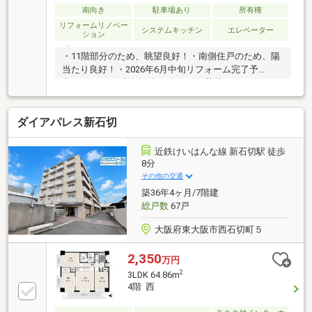
平野を見渡せる開放的な眺望が広がり、 日々の暮ら
南向き
駐車場あり
所有権
しに心地よい景色を添えてくれます。・大切な家族の
リフォームリノベー
システムキッチン
エレベーター
ション
一員であるペットと、心地よく暮らせる住まいです。
・11階部分のため、眺望良好！・南側住戸のため、陽
当たり良好！・2026年6月中旬リフォーム完了予
定！・3LDK、専有面積：63.28㎡（壁芯）・エレベー
ター各階停止・新耐震基準のマンション・エアコン全
室設置可能・近隣駐車場空有（月額：10000円／台）~
ダイアパレス新石切
リフォーム内容~【水回り部】・キッチン新設（食器
洗い乾燥機、3口コンロ搭載）・ユニットバス新設
（浴室乾燥機、追い焚き付）・洗面化粧台新設（3面
近鉄けいはんな線 新石切駅 徒歩
鏡、コンセント付）・トイレ新設（温水洗浄搭載）・
8分
洗濯パン新設（ドラム式洗濯機対応）【その他】・フ
その他の交通
ローリング、建具全て新調・クロス全面貼替え・全室
築36年4ヶ月/7階建
エアコン取付可能
総戸数
67戸
大阪府東大阪市西石切町５
2,350
万円
2
3LDK 64.86m
4階 西