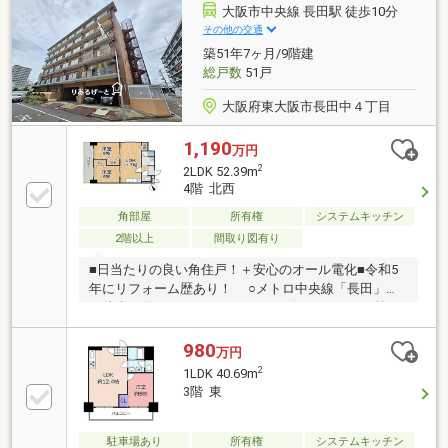
大阪市中央線 長田駅 徒歩10分
その他の交通
築51年7ヶ月/9階建
総戸数
51戸
大阪府東大阪市長田中４丁目
1,190
万円
2
2LDK 52.39m
4階 北西
角部屋
所有権
システムキッチン
2階以上
間取り図有り
■日当たりの良い角住戸！＋安心のオール電化■令和5
年にリフォーム歴あり！ ○メトロ中央線「長田」駅
が徒歩10分 ○スーパーやショッピングセンター等の
生活利便施設が身近に揃う、暮らしに便利な立地
980
万円
2
1LDK 40.69m
3階 東
駐車場あり
所有権
システムキッチン