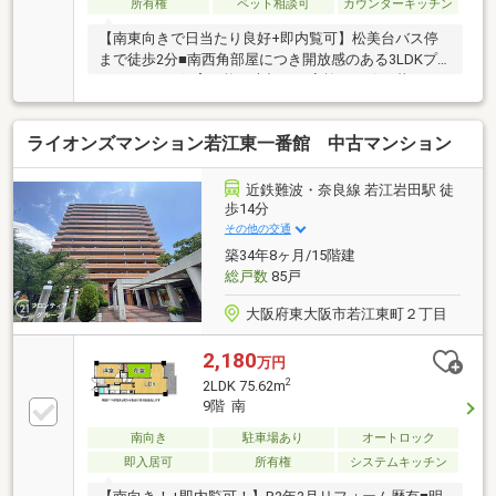
所有権
ペット相談可
カウンターキッチン
【南東向きで日当たり良好+即内覧可】松美台バス停
まで徒歩2分■南西角部屋につき開放感のある3LDKプ
ラン■ペット飼育可能で大切なご家族と一緒に暮らせ
ます■専有面積75m2超のゆとりある住空間
ライオンズマンション若江東一番館 中古マンション
近鉄難波・奈良線 若江岩田駅 徒
歩14分
その他の交通
築34年8ヶ月/15階建
総戸数
85戸
大阪府東大阪市若江東町２丁目
2,180
万円
2
2LDK 75.62m
9階 南
南向き
駐車場あり
オートロック
即入居可
所有権
システムキッチン