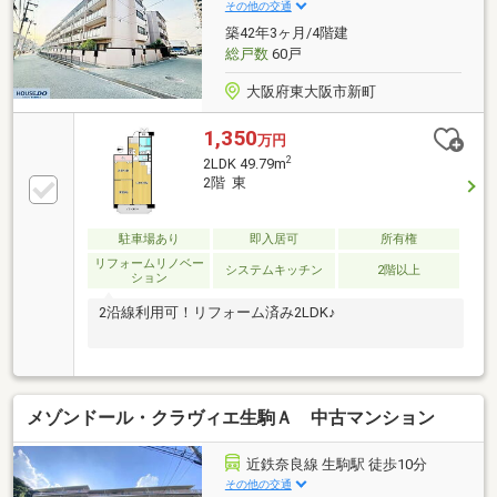
その他の交通
築42年3ヶ月/4階建
総戸数
60戸
大阪府東大阪市新町
1,350
万円
2
2LDK 49.79m
2階 東
駐車場あり
即入居可
所有権
リフォームリノベー
システムキッチン
2階以上
ション
2沿線利用可！リフォーム済み2LDK♪
メゾンドール・クラヴィエ生駒Ａ 中古マンション
近鉄奈良線 生駒駅 徒歩10分
その他の交通