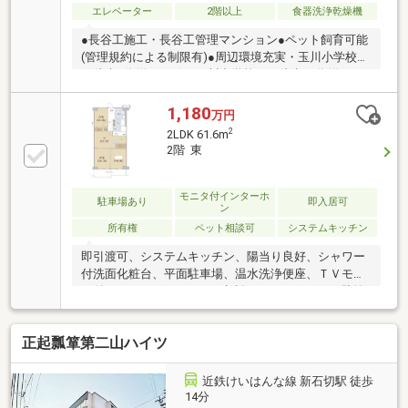
エレベーター
2階以上
食器洗浄乾燥機
●長谷工施工・長谷工管理マンション●ペット飼育可能
(管理規約による制限有)●周辺環境充実・玉川小学校ま
で徒歩3分(約200m)・玉川中学校まで徒歩16分(約
1240m)・スギドラッグ菱江店まで徒歩3分(220m)・セ
ブンイレブン東大阪稲葉1丁目店まで徒歩5分(400m)・
1,180
万円
エディオン東大阪店まで徒歩11分(860m)●2026年6月
2
2LDK 61.6m
リフォーム完了【リフォーム内容】・フローリング張
2階 東
替え、クロス張替え・システムキッチン新調・ユニッ
トバス新調・トイレ新調・建具新調・給湯器新調・ハ
ウスクリーニング 他
モニタ付インターホ
駐車場あり
即入居可
ン
所有権
ペット相談可
システムキッチン
即引渡可、システムキッチン、陽当り良好、シャワー
付洗面化粧台、平面駐車場、温水洗浄便座、ＴＶモニ
タ付インターホン、ペット相談、エレベーター、駐輪
場、バイク置場
正起瓢箪第二山ハイツ
近鉄けいはんな線 新石切駅 徒歩
14分