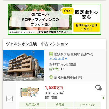
ヴァルシオン生駒 中古マンション
近鉄奈良線 生駒駅 徒歩24分
その他の交通
築29年1ヶ月/5階建
総戸数
-戸
奈良県生駒市俵口町
1,580
万円
2
3LDK 75.29m
2階 南東
駐車場あり
角部屋
オートロック