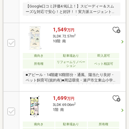
【Google口コミ評価4.9以上！】スピーディー＆スム
ーズな対応で安心！と好評！！実力派エージェントが
集まるハウスドゥ瀬戸中央！◆おすすめポイント◆・
南西北3方角部屋の為陽当たり・通風良好・2025年８
月リフォーム済・1住戸1台駐車場利用可・ペット飼育
1,549
万円
可(細則有)◆周辺環境◆・瀬戸市立東山小学校まで徒
2
3LDK 72.57m
歩16分(約1280m)・瀬戸市立南山中学校まで徒歩17分
10階 南
(約1320m)・V・drug瀬戸水野店まで徒歩2分(約
120m)・ファミリーマート瀬戸北山店まで徒歩3分(約
220m)・バロー新瀬戸店まで徒歩8分(約630m)
南向き
駐車場あり
即入居可
リフォームリノベー
所有権
ペット相談可
ション
■アピール・14階建10階部分・通風、陽当たり良好・
ペット飼育可(規約有)■周辺環境・瀬戸市立東山小学校
まで徒歩16分(約1280m)・瀬戸市立南山中学校まで徒
歩17分(約1320m)・V・drug瀬戸水野店まで徒歩2分(約
120m)・ファミリーマート瀬戸北山店まで徒歩3分(約
1,699
万円
220m)・瀬戸信用金庫 效範出張所まで徒歩4分(約
2
3LDK 69.06m
250m)【ハウスドゥ全国大会入賞の実績！】■店舗総合
1階 南
ランキング全国第10位！（700店舗中）■髙木店長個人
売上高(約1000名中)東海第1位！■全国トップレベルの
エージェントが皆様のお家探しをお手伝いします！
南向き
駐車場あり
所有権