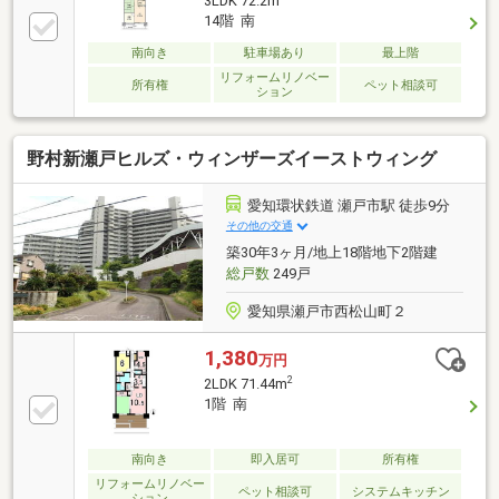
3LDK 72.2m
14階 南
南向き
駐車場あり
最上階
リフォームリノベー
所有権
ペット相談可
ション
野村新瀬戸ヒルズ・ウィンザーズイーストウィング
愛知環状鉄道 瀬戸市駅 徒歩9分
その他の交通
築30年3ヶ月/地上18階地下2階建
総戸数
249戸
愛知県瀬戸市西松山町２
1,380
万円
2
2LDK 71.44m
1階 南
南向き
即入居可
所有権
リフォームリノベー
ペット相談可
システムキッチン
ション