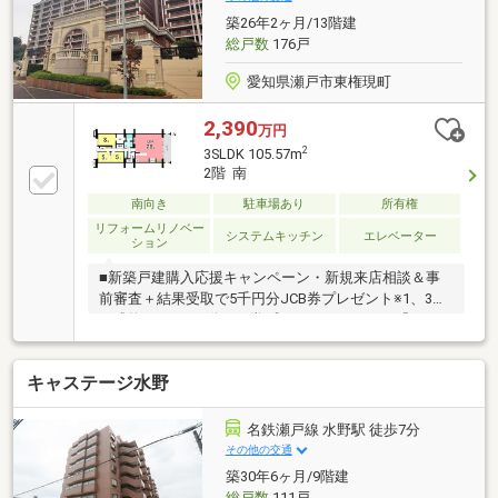
築26年2ヶ月/13階建
総戸数
176戸
愛知県瀬戸市東権現町
2,390
万円
2
3SLDK 105.57m
2階 南
南向き
駐車場あり
所有権
リフォームリノベー
システムキッチン
エレベーター
ション
■新築戸建購入応援キャンペーン・新規来店相談＆事
前審査＋結果受取で5千円分JCB券プレゼント※1、3・
ご成約で、5万円分JCB券プレゼント※2、3※1 「チラシ
orネット見た」とお伝えいただいた方限定※2 掲載価格
にてご成約の場合のみ※3 新築戸建限定期間：2026年7
キャステージ水野
月31日■アピールLDK広々約28帖！駅徒歩約12分！パ
ントリー・WIC・納戸！周辺環境充実！■周辺環境・陶
原小学校まで徒歩10分(約740m)・水無瀬中学校まで徒
名鉄瀬戸線 水野駅 徒歩7分
歩7分(約540m)・公園まで徒歩1分(約80m)・アピタ瀬
その他の交通
戸店まで徒歩9分(約680m)・ミニストップまで徒歩10
築30年6ヶ月/9階建
分(約730m)
総戸数
111戸