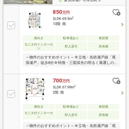
850
万円
2
3LDK 69.5m
10階 南
南向き
駐車場あり
角部屋
モニタ付インターホ
即入居可
所有権
ン
～物件のおすすめポイント～☆立地・名鉄瀬戸線「尾
張瀬戸」徒歩8分☆特徴・三面採光の明るく風通しの
良い『角部屋』・専有面積 69.55㎡の3LDK・南向き
のため、陽当たり良好！・閑静な住宅地【リフォーム
内容（2026年7月完了）】■その他（天壁クロス貼替、
700
万円
畳表替え、キッチン水栓取替、便器取替え 他）☆周
2
3LDK 67.99m
辺環境・スーパー アピタ瀬戸店：徒歩12分・スーパ
2階 南
ー フィール瀬戸店：徒歩30分・コンビニ ファミリ
ーマートパルティせと店：徒歩8分・にじの丘小学
校：徒歩19分・にじの丘中学校：徒歩19分
南向き
駐車場あり
角部屋
モニタ付インターホ
即入居可
所有権
ン
～物件のおすすめポイント～☆立地・名鉄瀬戸線「尾