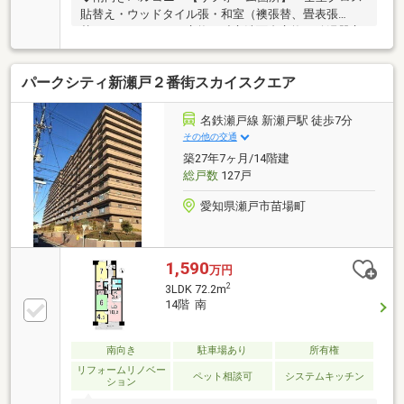
貼替え・ウッドタイル張・和室（襖張替、畳表張
替）・ユニットバス交換・独立洗面台交換・給湯器交
換・ハウスクリーニング実施【中古】×【リノベーシ
ョン】ニッカ不動産おすすめ住戸♪現代に相応しい間
パークシティ新瀬戸２番街スカイスクエア
取り・住宅設備機器を取り入れ、生活をサポート致し
ます♪不動産ご紹介からリノベーションまで一貫サポ
ートのニッカ不動産にお任せ下さい！
名鉄瀬戸線 新瀬戸駅 徒歩7分
その他の交通
築27年7ヶ月/14階建
総戸数
127戸
愛知県瀬戸市苗場町
1,590
万円
2
3LDK 72.2m
14階 南
南向き
駐車場あり
所有権
リフォームリノベー
ペット相談可
システムキッチン
ション