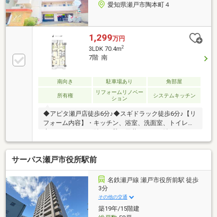
愛知県瀬戸市陶本町４
1,299
万円
2
3LDK 70.4m
7階 南
南向き
駐車場あり
角部屋
リフォームリノベー
所有権
システムキッチン
ション
◆アピタ瀬戸店徒歩6分♪◆スギドラック徒歩6分♪【リ
フォーム内容】・キッチン、浴室、洗面室、トイレ・
床（フローリング貼）・壁・天井（クロス貼）・ハウ
スクリーニング・その他（玄関収納、建具）
サーパス瀬戸市役所駅前
名鉄瀬戸線 瀬戸市役所前駅 徒歩
3分
その他の交通
築19年/15階建