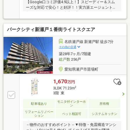
【Google口コミ評価4.9以上！】スピーディー＆スム
ーズな対応で安心！と好評！！実力派エージェントが
集まるハウスドゥ瀬戸中央！◆おすすめポイント◆・
最上階の為陽当たり・通風・眺望良好・南向き住戸・
3LDK+WIC・2025年８月リフォーム済・ペット飼育可
パークシティ新瀬戸１番街ライトスクエア
(細則有)◆周辺環境◆・瀬戸市立水南小学校まで徒歩
13分(約970m)・瀬戸市立南山中学校まで徒歩10分(約
790m)・セブンイレブン瀬戸苗場町店まで徒歩2分(約
名鉄瀬戸線 新瀬戸駅 徒歩7分
140m)・バロー新瀬戸店まで徒歩7分(約510m)・クス
その他の交通
リのアオキ瀬戸北山店まで徒歩8分(約630m)
築28年7ヶ月/7階建
総戸数
256戸
愛知県瀬戸市苗場町
1,670
万円
2
3LDK 71.23m
3階 東
モニタ付インターホ
駐車場あり
所有権
ン
リフォームリノベー
ペット相談可
システムキッチン
ション
－物件のおすすめポイント－▼特徴・免震構造マンシ