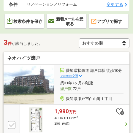
条件
変更する
リノベーション／リフォーム
新着メールを受
検索条件を保存
アプリで探す
取る
3
件
が該当しました。
ネオハイツ瀬戸
愛知環状鉄道 瀬戸口駅 徒歩10分
その他の交通
築31年7ヶ月/9階建
総戸数
72戸
愛知県瀬戸市白山町１丁目
1,990
万円
2
4LDK 81.86m
2階 南西