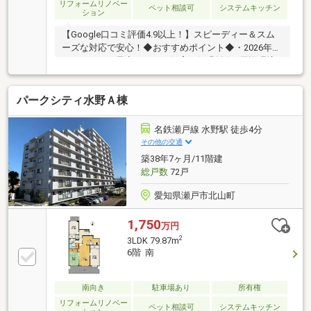
リフォームリノベー
ペット相談可
システムキッチン
ション
【Google口コミ評価4.9以上！】スピーディー＆スム
ーズな対応で安心！◆おすすめポイント◆・2026年6
月リフォーム予定・ペット飼育可(細則有)・周辺環境
充実・専用庭完備◆周辺環境◆・東山小学校まで徒歩
15分(約1200m)・南山中学校まで徒歩15分(約
パークシティ水野Ａ棟
1200m)・V・drug瀬戸水野店まで徒歩2分(約120m)・
ファミリーマート瀬戸北山店まで徒歩3分(約220m)・
名鉄瀬戸線『水野』駅まで徒歩5分(約400m)・バロー
名鉄瀬戸線 水野駅 徒歩4分
新瀬戸店まで徒歩8分(約630m)・医療法人青山病院ま
その他の交通
で徒歩8分(約620m)・愛知環状鉄道『瀬戸市』駅まで
築38年7ヶ月/11階建
徒歩9分(約700m)
総戸数
72戸
愛知県瀬戸市北山町
1,750
万円
2
3LDK 79.87m
6階 南
南向き
駐車場あり
所有権
リフォームリノベー
ペット相談可
システムキッチン