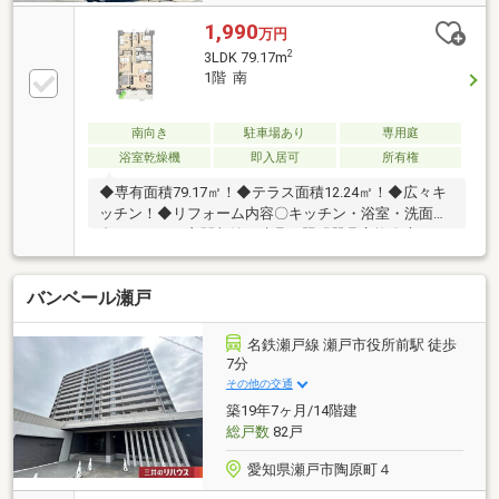
1,990
万円
2
3LDK 79.17m
1階 南
南向き
駐車場あり
専用庭
浴室乾燥機
即入居可
所有権
◆専有面積79.17㎡！◆テラス面積12.24㎡！◆広々キ
ッチン！◆リフォーム内容〇キッチン・浴室・洗面
台・トイレ・玄関収納・建具・照明器具交換〇床・
壁・天井クロス張替□交 通 ： 名鉄瀬戸線 「水
野」 駅徒歩7分□間 取 ： 3LDK□学 校 ： 小学
バンベール瀬戸
校（瀬戸市立東山小学校）まで930m 徒歩12
分 中学校（瀬戸市立南山中学校）まで
1260m 徒歩16分□近隣施設 ☆スーパー
名鉄瀬戸線 瀬戸市役所前駅 徒歩
（バロー新瀬戸店） まで630m 徒歩8分
7分
その他の交通
築19年7ヶ月/14階建
総戸数
82戸
愛知県瀬戸市陶原町４