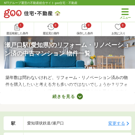
NTTグループ運営の不動産総合サイト goo住宅・不動産
1
0
0
0
最近検索した条件
最近見た物件
保存した条件
お気に入り
瀬戸口駅(愛知県)のリフォーム・リノベーショ
ン済の中古マンション 物件一覧
築年数は問わないけれど、リフォーム・リノベーション済みの物
件を購入したいと考える方も多いのではないでしょうか？リフォ
ーム・リノベーション済みの物件は、施工前よりも暮らしやすく
続きを見る
なっていることがポイント。住みやすさを感じられる最良の物件
に出会えるかもしれません。ここでリフォーム・リノベーション
済みの中古マンションを紹介しますので、ぜひチェックしてみて
くださいね。
駅
変更する
愛知環状鉄道/瀬戸口