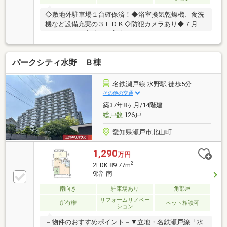
◇敷地外駐車場１台確保済！◆浴室換気乾燥機、食洗
機など設備充実の３ＬＤＫ◇防犯カメラあり◆７月フ
ルリフォーム完成！ 交換：システムキッチン、ユニ
ットバス、トイレ 建具、給湯器、分電盤 他
貼替：床、クロス その他：和室⇒洋室変更 ▼アク
パークシティ水野 Ｂ棟
セス・名鉄瀬戸線「新瀬戸」駅徒歩４分・愛知環状鉄
道「瀬戸市」駅徒歩５分２路線利用可能でアクセスス
ムーズ♪＼＼家具や家電、住宅ローンに組込めます／
名鉄瀬戸線 水野駅 徒歩5分
／住宅ローンのご相談も承ります。空室のためいつで
その他の交通
もご案内いたします♪▼お電話でのお問合せはこちら
築37年8ヶ月/14階建
まで▼ＴＥＬ：０１２０－４１－７５４９【通話無
総戸数
126戸
料】ニッカ不動産へ！
愛知県瀬戸市北山町
1,290
万円
2
2LDK 89.77m
9階 南
南向き
駐車場あり
角部屋
リフォームリノベー
所有権
ペット相談可
ション
－物件のおすすめポイント－▼立地・名鉄瀬戸線「水