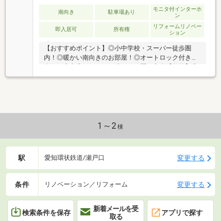
モニタ付インターホ
南向き
駐車場あり
ン
リフォームリノベー
即入居可
所有権
ション
【おすすめポイント】◎小中学校・スーパー徒歩圏
内！◎暖かい南向きのお部屋！◎オートロック付きで
防犯も安心◎リフォーム済みで綺麗な室内【学校】◎
陶原小学校 徒歩約13分！ ◎水無瀬中学校 徒歩約12
分！ 【センチュリー21 CKK BORDERLESS】■何を
相談して良いか、わからなくても大丈夫です♪■皆様の
ライフプランに寄り添ったご提案を致します♪■自己資
金0円で購入出来る方法教えます♪■月々の支払いでご
不安な方も、お気軽にどうぞ♪
1～2
棟
駅
変更する
愛知環状鉄道/瀬戸口
条件
変更する
リノベーション／リフォーム
新着メールを受
検索条件を保存
アプリで探す
取る