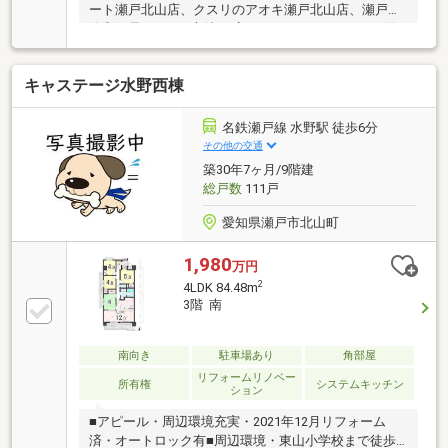
ート瀬戸北山店、クスリのアオキ瀬戸北山店、瀬戸效
範郵便局、バロー新瀬戸店＼おすすめポイント／■陽
当り良好■全居室収納あり■モニター付きインターホン
■ワイドバルコニー【リフォーム歴】・2023年1月：キ
キャステージ水野西棟
ッチン交換・2022年9月：クロス全面貼替、畳表替、
クッションフロア・カーペット貼替※契約不適合責任
免責※ペット飼育不可
名鉄瀬戸線 水野駅 徒歩6分
その他の交通
築30年7ヶ月/9階建
総戸数
111戸
愛知県瀬戸市北山町
1,980
万円
2
4LDK 84.48m
3階 南
南向き
駐車場あり
角部屋
リフォームリノベー
所有権
システムキッチン
ション
■アピール・周辺環境充実・2021年12月リフォーム
済・オートロック有■周辺環境・東山小学校まで徒歩