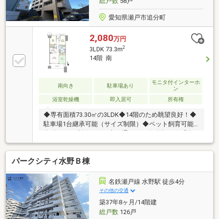
総戸数
58戸
愛知県瀬戸市追分町
2,080
万円
2
3LDK 73.3m
14階 南
モニタ付インターホ
南向き
駐車場あり
ン
浴室乾燥機
即入居可
所有権
◆専有面積73.30㎡の3LDK◆14階のため眺望良好！◆
駐車場1台継承可能（サイズ制限）◆ペット飼育可能
(規約による制限あり)□交 通 ： 名鉄瀬戸線 「瀬
戸市役所前」 駅徒歩3分□間 取 ： 3LDK□学
校 ： 小学校（瀬戸市立效範小学校）まで1670m徒歩
パークシティ水野Ｂ棟
21分 中学校（瀬戸市立南山中学校）ま
で2340m徒歩30分 ☆瀬戸市役所 まで
330m 徒歩5分
名鉄瀬戸線 水野駅 徒歩4分
その他の交通
築37年8ヶ月/14階建
総戸数
126戸