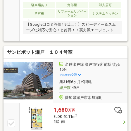
駐車場あり
角部屋
即入居可
リフォームリノベー
所有権
システムキッチン
ション
【Google口コミ評価4.9以上！】スピーディー＆スム
ーズな対応で安心！と好評！！実力派エージェントが
集まるハウスドゥ瀬戸中央！◆おすすめポイント◆・
南向きバルコニー・スーパー徒歩３分・角部屋◆周辺
環境◆・瀬戸市立みつば小学校まで徒歩14分(約
サンピボット瀬戸 １０４号室
1080m)・瀬戸市立幡山中学校まで徒歩22分(約
1700m)・ドミー瀬戸菱野店まで徒歩3分(約230m)・
V・drug瀬戸菱野店まで徒歩6分(約470m)・デイリーヤ
名鉄瀬戸線 瀬戸市役所前駅 徒歩
マザキ瀬戸東赤重店まで徒歩7分(約510m)
15分
その他の交通
築31年6ヶ月/9階建
総戸数
49戸
愛知県瀬戸市水無瀬町
1,680
万円
2
3LDK 40.11m
1階 南