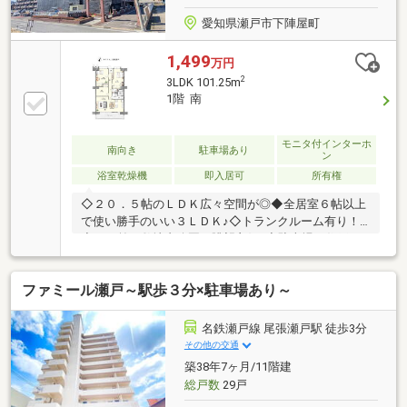
愛知県瀬戸市下陣屋町
1,499
万円
2
3LDK 101.25m
1階 南
モニタ付インターホ
南向き
駐車場あり
ン
浴室乾燥機
即入居可
所有権
◇２０．５帖のＬＤＫ広々空間が◎◆全居室６帖以上
で使い勝手のいい３ＬＤＫ♪◇トランクルーム有り！
◆目の前が敷地内公園で眺望良好♪◇駐車場１住戸１
台継承！使用料無料！◆名鉄瀬戸線「瀬戸市役所前」
駅 徒歩７分！◇2026年3月大規模修繕工事実施済！
ファミール瀬戸～駅歩３分×駐車場あり～
【主なリノベーション内容】・システムキッチン交換
（浄水器、食洗器付）・ユニットバス交換（浴室暖房
乾燥機、追焚き機能付） ・トイレ交換（温水洗浄便
名鉄瀬戸線 尾張瀬戸駅 徒歩3分
座付）・洗面化粧台交換（シャワーノズル付） ・建
その他の交通
具交換・クロス、フローリング貼替 ・クッションフ
築38年7ヶ月/11階建
ロア貼替・シューズボックス交換 ・給湯器交換 ・
総戸数
29戸
分電盤交換・ハウスクリーニング 他