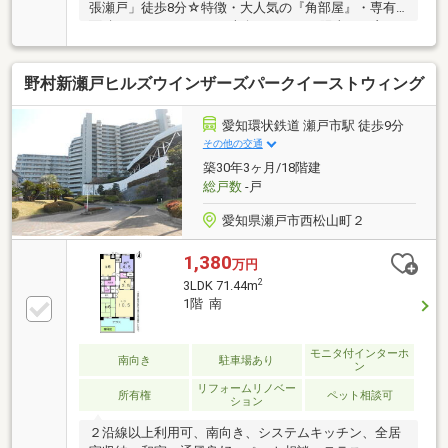
張瀬戸」徒歩8分☆特徴・大人気の『角部屋』・専有
面積 67.99㎡の3LDK・南向きのため、陽当たり良
好！・閑静な住宅地【リフォーム内容（2025年12月完
了）】■その他（クロスクリーニング全室、クッショ
野村新瀬戸ヒルズウインザーズパークイーストウィング
ンフロア貼替、畳表替え、照明器具設置 他）☆周辺
環境・スーパー アピタ瀬戸店：徒歩12分・スーパ
ー フィール瀬戸店：徒歩30分・コンビニ ファミリ
愛知環状鉄道 瀬戸市駅 徒歩9分
ーマートパルティせと店：徒歩8分・にじの丘小学
その他の交通
校：徒歩19分・にじの丘中学校：徒歩19分
築30年3ヶ月/18階建
総戸数
-戸
愛知県瀬戸市西松山町２
1,380
万円
2
3LDK 71.44m
1階 南
モニタ付インターホ
南向き
駐車場あり
ン
リフォームリノベー
所有権
ペット相談可
ション
２沿線以上利用可、南向き、システムキッチン、全居