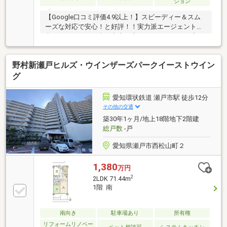
ション
【Google口コミ評価4.9以上！】スピーディー＆スム
ーズな対応で安心！と好評！！実力派エージェントが
集まるハウスドゥ瀬戸中央！◆おすすめポイント◆・
2026年2月リフォーム済(キッチン、浴室、洗面、トイ
レ、クロス等)・浴室乾燥機＆食洗機付き・南北両面バ
野村新瀬戸ヒルズ・ウインザーズパークイーストウイン
ルコニー付き・日当たり、眺望良好・エレベーター・
宅配ボックス・ペット飼育可能◆周辺環境◆・水南小
グ
学校まで徒歩5分(約400m)・南山中学校まで徒歩10分
(約750m)・セブンイレブン瀬戸北松山町店まで徒歩5
愛知環状鉄道 瀬戸市駅 徒歩12分
分(約350m)・バロー新瀬戸店まで徒歩9分(約650m)
その他の交通
築30年1ヶ月/地上18階地下2階建
総戸数
-戸
愛知県瀬戸市西松山町２
1,380
万円
2
2LDK 71.44m
1階 南
南向き
駐車場あり
所有権
リフォームリノベー