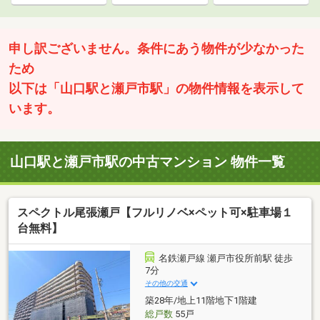
申し訳ございません。条件にあう物件が少なかった
ため
以下は「山口駅と瀬戸市駅」の物件情報を表示して
います。
山口駅と瀬戸市駅の中古マンション 物件一覧
スペクトル尾張瀬戸【フルリノベ×ペット可×駐車場１
台無料】
名鉄瀬戸線 瀬戸市役所前駅 徒歩
7分
その他の交通
築28年/地上11階地下1階建
総戸数
55戸