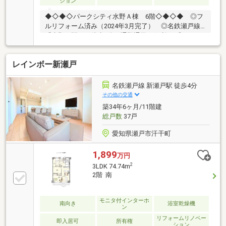
ション
◆◇◆◇パークシティ水野Ａ棟 6階◇◆◇◆ ◎フ
ルリフォーム済み（2024年3月完了） ◎名鉄瀬戸線
「水野」駅まで徒歩4分で通勤通学に便利♪ ◎３ＬＤ
Ｋのゆったりとした間取り♪平日・休日問わずご案内
できます。ご予約を頂くとお待たせせずスムーズで
レインボー新瀬戸
す。お問い合わせはフリーコールから！0120-998-077
まで
名鉄瀬戸線 新瀬戸駅 徒歩4分
その他の交通
築34年6ヶ月/11階建
総戸数
37戸
愛知県瀬戸市汗干町
1,899
万円
2
3LDK 74.74m
2階 南
モニタ付インターホ
南向き
浴室乾燥機
ン
リフォームリノベー
即入居可
所有権
ション