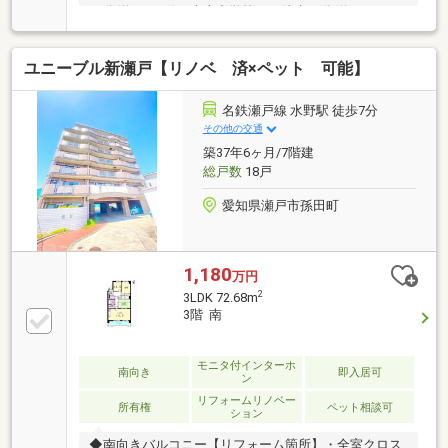
15分(約1170m)・南山中学校まで徒歩14分(約
1050m)・ファミリーマート瀬戸北山店まで徒歩2分(約
120m)・クスリのアオキ瀬戸北山店まで徒歩2分(約
ユニーブル新瀬戸【リノベ 済×ペット 可能】
160m)・『水野』駅まで徒歩7分(約560m)・バロー新
瀬戸店まで徒歩7分(約530m)・『新瀬戸』駅まで徒歩8
分(約570m)・病院まで徒歩10分(約760m)【ハウスドゥ
名鉄瀬戸線 水野駅 徒歩7分
全国大会入賞の実績！】■店舗総合ランキング全国第
その他の交通
10位！（700店舗中）■髙木店長個人売上高(約1000名
築37年6ヶ月/7階建
中)東海第1位！
総戸数
18戸
愛知県瀬戸市孫田町
1,180
万円
2
3LDK 72.68m
3階 南
モニタ付インターホ
南向き
即入居可
ン
リフォームリノベー
所有権
ペット相談可
ション
◆南向きバルコニー【リフォーム箇所】・全室クロス