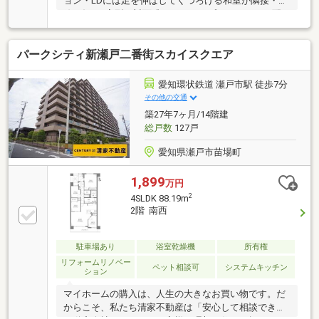
ョン・LDには足を伸ばしてくつろげる和室が隣接・動
線が短いL字型の対面式キッチン・プライバシーに配
慮されたアルコーブ付玄関・既設エアコン3台は残置
相談も可能・ペット飼育可能(規約制限有)▼設備・宅
パークシティ新瀬戸二番街スカイスクエア
配ボックス・オートロック▼2020年2月室内リフォー
ム済【張替】全室クロス【新調】洗面台、トイレ、キ
ッチンコンロ【その他】ダウンライト新規設置 他※室
愛知環状鉄道 瀬戸市駅 徒歩7分
外機置場面積1.05平米／アルコーブ面積2.77平米■ ご
その他の交通
希望の住まい探しをお手伝いします ━━━━━・・・
築27年7ヶ月/14階建
物件の詳細・ご相談はお気軽にお問い合わせくださ
総戸数
127戸
い。
愛知県瀬戸市苗場町
1,899
万円
2
4SLDK 88.19m
2階 南西
駐車場あり
浴室乾燥機
所有権
リフォームリノベー
ペット相談可
システムキッチン
ション
マイホームの購入は、人生の大きなお買い物です。だ
からこそ、私たち清家不動産は「安心して相談できる