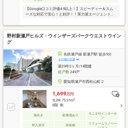
【Google口コミ評価4.9以上！】スピーディー＆スム
ーズな対応で安心！と好評！！実力派エージェントが
集まるハウスドゥ瀬戸中央！◆おすすめポイント◆・
令和7年12月リフォーム済・専用庭付(使用料 300円/
月)・ペット飼育可(規約有)・約4.5帖のWIC有◆周辺環
野村新瀬戸ヒルズ・ウインザーズパークウエストウイン
境◆・瀬戸市立水南小学校まで徒歩8分(約610m)・瀬
戸市立南山中学校まで徒歩13分(約1030m)・セブンイ
グ
レブン瀬戸北松山町店まで徒歩6分(約420m)・愛知環
状鉄道『瀬戸市』駅まで徒歩9分(約720m)・バロー新
名鉄瀬戸線 新瀬戸駅 徒歩9分
瀬戸店まで徒歩9分(約700m)
その他の交通
築29年2ヶ月/14階建
総戸数
249戸
愛知県瀬戸市西松山町２
1,699
万円
2
3LDK 75.31m
6階 南
モニタ付インターホ
南向き
駐車場あり
ン
リフォームリノベー
即入居可
所有権
ション