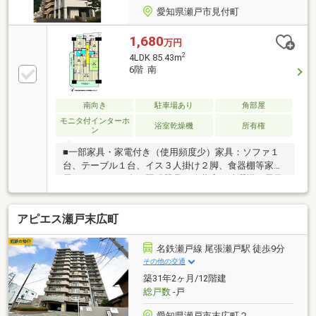
愛知県瀬戸市見付町
1,680
万円
2
4LDK 85.43m
6階 南
南向き
駐車場あり
角部屋
モニタ付インターホ
浴室乾燥機
所有権
ン
■一部家具・家電付き（使用頻度少）家具：ソファ１
台、テーブル１台、イス３人掛け２脚、食器棚等家
電：エアコン４台、照明器具、冷蔵庫、洗濯機、電子
レンジ、オーブントースター※こちらの部屋は一部家
具・家電付きでの販売となります。■室内リフォーム
アピエス瀬戸末広町
履歴・平成２８年：食洗機交換・令和３年：洋室３部
屋フローリング張替 ＬＤＫ東側にエコカ
ラット施工 北西洋室西側にエコカラット
名鉄瀬戸線 尾張瀬戸駅 徒歩9分
施工・令和５年：トイレ新品交換、ＣＦ張替・令和７
その他の交通
年：ＬＤフロアタイル張り・クロス張替
築31年2ヶ月/12階建
廊下フロアタイル張り ハウスクリーニン
総戸数
-戸
グ※修繕積立金改定予定有 2024年～2029年
愛知県瀬戸市末広町２