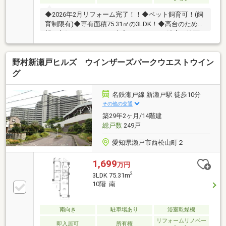
◆2026年2月リフォーム完了！！◆ペット飼育可！(飼
育制限有)◆専有面積75.31㎡の3LDK！◆高台のため眺
望も良好！□リフォーム内容・キッチン、浴室、洗面
所、トイレ、床、壁、その他、ハウスクリーニング□
交 通 ： 名鉄瀬戸線 「新瀬戸」 駅徒歩9分□間
野村新瀬戸ヒルズ ウインザーズパークウエストウイン
取 ： 3LDK□学 校 ： 小学校（瀬戸市立水南小学
校）まで500m 徒歩7分 中学校（名古屋
グ
市立守山東中学校）まで1120m 徒歩14分□近隣施
設 ☆スーパー （バロー新瀬戸店） ま
名鉄瀬戸線 新瀬戸駅 徒歩10分
で860m 徒歩11分
その他の交通
築29年2ヶ月/14階建
総戸数
249戸
愛知県瀬戸市西松山町２
1,699
万円
2
3LDK 75.31m
10階 南
南向き
駐車場あり
浴室乾燥機
リフォームリノベー
即入居可
所有権