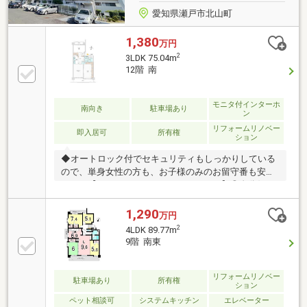
愛知県瀬戸市北山町
1,380
万円
2
3LDK 75.04m
12階 南
モニタ付インターホ
南向き
駐車場あり
ン
リフォームリノベー
即入居可
所有権
ション
◆オートロック付でセキュリティもしっかりしている
ので、単身女性の方も、お子様のみのお留守番も安心
です！【こんなあなたにおすすめです！】◎自分好み
のリフォーム/リノべができる物件をお探しの方！
「中古マンション＋選べるリノベ3プラン」ご提案で
1,290
万円
きます。。◆気になる物件、すぐ見て・すぐ聞ける
2
4LDK 89.77m
◆◎まずはご相談だけでも大歓迎です」「現地見学も
9階 南東
随時受付中！◎ご来店・ご内見の際に、担当スタッフ
がご自宅又は、お近くまで送迎させていただきま
す。 お客様のご都合に合わせて対応いたしますの
リフォームリノベー
駐車場あり
所有権
ション
で、お気軽にご相談ください♪◎事前のお問合わせは
ペット相談可
システムキッチン
エレベーター
0120-390-863 までお電話ください！