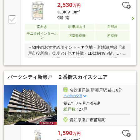
2,530
万円
2
3LDK 91.3m
9階 南
南向き
駐車場あり
角部屋
モニタ付インターホ
浴室乾燥機
所有権
ン
－物件のおすすめポイント－▼立地・名鉄瀬戸線「瀬
戸市役所前」徒歩7分 他▼特徴・LDは約19.7帖、L・D
間に引き戸を設置・食洗機搭載のキッチン、勝手口
有・リビングに和室約6.0帖が隣接・各洋室・和室に収
納を確保・3面バルコニー仕様、通風も良好・玄関ア
パークシティ新瀬戸 ２番街スカイスクエア
ルコーブは8.92平米、トランクルーム付・24時間ゴミ
出し可・宅配BOX有・ペット飼育可(規約有)▼設備・
オートロック・浴室乾燥機▼2026年2月室内リフォー
名鉄瀬戸線 新瀬戸駅 徒歩8分
ム済【水回り】トイレ【内装】壁、和室■ ご希望の住
その他の交通
まい探しをお手伝いします ━━━━━・・・物件の詳
築27年7ヶ月/14階建
細・ご相談はお気軽にお問い合わせください。
総戸数
127戸
愛知県瀬戸市苗場町
1,590
万円
2