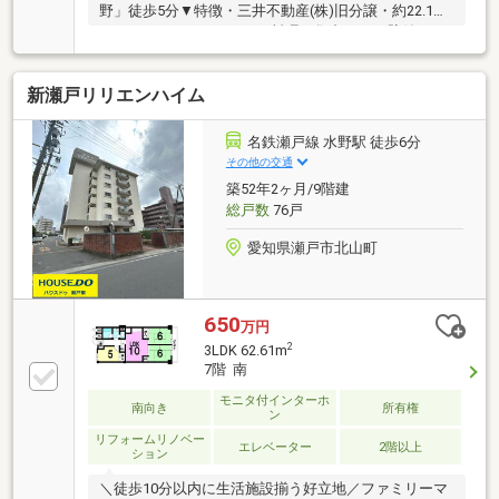
野」徒歩5分▼特徴・三井不動産(株)旧分譲・約22.1帖
のゆったりとしたLDK・お料理に集中できる壁付キッ
チン・南・西・北の3面バルコニー、全居室が面する
設計・全居室収納有・専用使用権付駐車場1台分利用
新瀬戸リリエンハイム
可能(月額6000円・車種による)・ペット飼育可能(細則
有)▼2025年8月室内リフォーム済【交換】建具、水栓
器具(浴室・洗面室・キッチン等) 等【貼替】クロス(和
名鉄瀬戸線 水野駅 徒歩6分
室・LDK・洋室・玄関廊下・洗面室等) 等■ ご希望の住
その他の交通
まい探しをお手伝いします ━━━━━・・・物件の詳
築52年2ヶ月/9階建
細・ご相談はお気軽にお問い合わせください。
総戸数
76戸
愛知県瀬戸市北山町
650
万円
2
3LDK 62.61m
7階 南
モニタ付インターホ
南向き
所有権
ン
リフォームリノベー
エレベーター
2階以上
ション
＼徒歩10分以内に生活施設揃う好立地／ファミリーマ