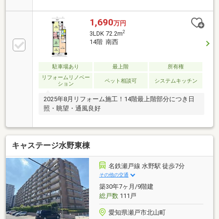
不動産会社」として、お客様の理想の住まい探しをし
っかりサポートいたします。地域に密着した豊富な知
識と経験を活かし、物件選びだけでなく、住宅ローン
1,690
万円
や各種税金関連など、お客様に役立つ情報もわかりや
2
3LDK 72.2m
すくご説明します。どんな小さなことでもお気軽にご
14階 南西
相談ください。理想の住まいへの第一歩を、一緒に進
めましょう。
駐車場あり
最上階
所有権
リフォームリノベー
ペット相談可
システムキッチン
ション
2025年8月リフォーム施工！14階最上階部分につき日
照・眺望・通風良好
キャステージ水野東棟
名鉄瀬戸線 水野駅 徒歩7分
その他の交通
築30年7ヶ月/9階建
総戸数
111戸
愛知県瀬戸市北山町