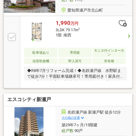
愛知県瀬戸市北山町
1,990
万円
2
3LDK 79.17m
1階 南西
モニタ付インターホ
駐車場あり
専用庭
ン
浴室乾燥機
即入居可
所有権
◆R8年7月リフォーム完成！◆名鉄瀬戸線 水野駅ま
で徒歩7分！平面駐車場継承可！専用庭付き！家具付
き！【物件特徴】・「水野駅」徒歩約7分、「瀬戸市
駅」徒歩約10分の駅近物件・南西向き、陽当たり良好
な専用庭付き・専有面積79.17㎡、バルコニー面積
エスコシティ新瀬戸
12.24㎡、3LDK・家具付き物件になります♪【リフォー
ム内容】・流行の対面キッチン・20.8畳の広々LDK・
食洗機、浴室暖房換気乾燥機付きの最新設備機器・シ
名鉄瀬戸線 新瀬戸駅 徒歩12分
ステムキッチン交換(浄水器、食洗機付)・ユニットバ
その他の交通
ス交換(浴室暖房乾燥機、追い炊き機能付) ・トイレ
築29年7ヶ月/15階建
交換(温水洗浄便座付)・おしゃれな造作洗面化粧台
総戸数
90戸