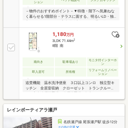
ペット相談可
システムキッチン
ション
－物件のおすすめポイント－▼特徴・階下へ気兼ねな
く暮らせる1階部分・テラスに面する、明るいLD・独
立キッチンは2WAY、家事動線良好・LDに足を伸ばし
てくつろげる和室が隣接・窓付のWICは約4.5帖、各居
室収納付・ペット飼育可(規約有)▼室内リフォーム履
1,180
万円
歴【2025年11月】全室クロス張替、畳表替、キッチン
2
3LDK 71.44m
コンロ交換 他【2019年4月】フローリング・全室クロ
8階 南
ス張替 他【2015年2月】UB・洗面化粧台交換▼周辺環
境・水南小学校 徒歩5分(約330m)■ ご希望の住まい探
しをお手伝いします ━━━━━・・・物件の詳細・ご
モニタ付インターホ
南向き
駐車場あり
ン
相談はお気軽にお問い合わせください。
リフォームリノベー
即入居可
所有権
ション
追焚機能 温水洗浄便座 ３口以上コンロ 独立型キ
ッチン 全居室収納 クローゼット トランクルー
ム 室内洗濯機置場 洗濯機置場 都市ガス ワイド
バルコニー エレベーター エレベーター２基以上
宅配ＢＯＸ 来客用駐車場
レインボーティアラ瀬戸
名鉄瀬戸線 尾張瀬戸駅 徒歩12分
その他の交通