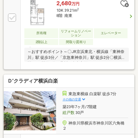
2,680
万円
2
1DK 39.21m
8階 南東
リフォームリノベー
所有権
エレベーター
ション
2階以上
間取り図有り
～おすすめポイント～〇JR京浜東北・横浜線「東神奈
川」駅 徒歩3分／「京急東神奈川」駅 徒歩2分〇横浜
駅へは1駅約3分、品川・東京方面へのアクセスもスム
ーズ、通勤・通学に便利な立地〇駅周辺には商業施設
や多彩な飲食店が揃い、生活利便性も良好〇南東向
Ｄ’クラディア横浜白楽
き・8階部分の3方角部屋で開放感のあるお部屋〇1DK
タイプ・事務所兼用住宅(SOHO)利用可（規約有）宅配
ボックス完備◎【新規リフォーム実施（2026年8月完
東急東横線 白楽駅 徒歩7分
了予定）】〇フローリング張替〇クロス貼替〇フロア
その他の交通
タイル施工〇防水パン交換〇IHキッチン交換〇3点ユニ
築23年7ヶ月/7階建
ット新設〇建具交換〇シューズボックス新設〇給湯器
総戸数
30戸
交換〇ハウスクリーニング
神奈川県横浜市神奈川区六角橋
２