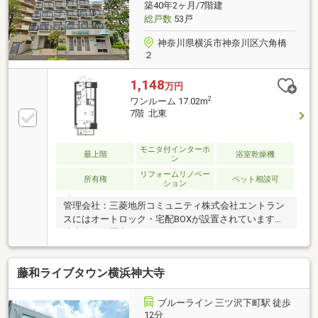
築40年2ヶ月/7階建
LDKペット飼育可（別途飼育細則あり）即引渡し可ト
総戸数
53戸
ランクルーム付き駅前には便利な六角橋商店街
神奈川県横浜市神奈川区六角橋
２
1,148
万円
2
ワンルーム 17.02m
7階 北東
モニタ付インターホ
最上階
浴室乾燥機
ン
リフォームリノベー
所有権
ペット相談可
ション
管理会社：三菱地所コミュニティ株式会社エントラン
スにはオートロック・宅配BOXが設置されています。
徒歩約５分圏内にはコンビニエンスストア、スーパ
ー、銀行、郵便局、医院などもあり生活環境が整って
おります。～株式会社レジデンス～ご所有不動産のご
藤和ライブタウン横浜神大寺
売却、お住まいのご購入はお任せ下さい。■資金計画
について■購入条件について■税金について・・・等不
動産に関することなら、どのようなことでもお気軽に
ブルーライン 三ツ沢下町駅 徒歩
ご相談くださいインターネット未掲載の物件も多数取
12分