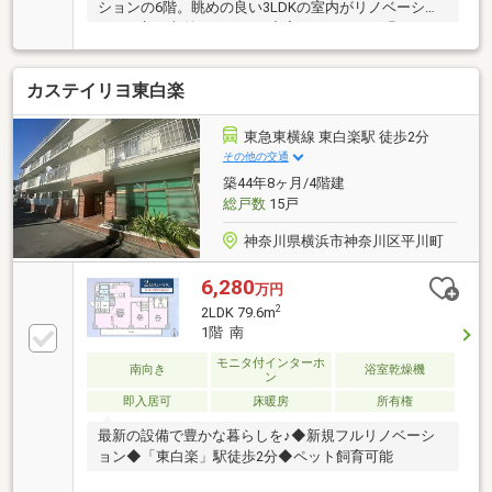
ションの6階。眺めの良い3LDKの室内がリノベーショ
ンで一新。収納スペースが充実したゆったり過ごせる
間取設計。大切なペットと一緒に癒しの日々を。
カステイリヨ東白楽
東急東横線 東白楽駅 徒歩2分
その他の交通
築44年8ヶ月/4階建
総戸数
15戸
神奈川県横浜市神奈川区平川町
6,280
万円
2
2LDK 79.6m
1階 南
モニタ付インターホ
南向き
浴室乾燥機
ン
即入居可
床暖房
所有権
最新の設備で豊かな暮らしを♪◆新規フルリノベーシ
ョン◆「東白楽」駅徒歩2分◆ペット飼育可能