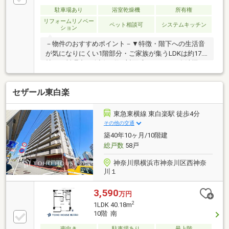
駐車場あり
浴室乾燥機
所有権
リフォームリノベー
ペット相談可
システムキッチン
ション
－物件のおすすめポイント－▼特徴・階下への生活音
が気になりにくい1階部分・ご家族が集うLDKは約17.5
帖・お料理中も会話が弾む対面式キッチン、食洗機
付・WIC等、各洋室・洗面室・廊下に収納スペース有
▼2026年6月室内リフォーム済【交換】キッチン、
セザール東白楽
UB、洗面化粧台、トイレ、全室建具 等【張替】全室
天井・壁クロス 等【その他】全室ハウスクリーニング
他▼周辺環境・まいばすけっと白幡南町店 徒歩5分(約
東急東横線 東白楽駅 徒歩4分
340m)・横浜市立浦島小学校 徒歩2分(約90m)■ ご希望
その他の交通
の住まい探しをお手伝いします ━━━━━・・・物件
築40年10ヶ月/10階建
の詳細・ご相談はお気軽にお問い合わせください。
総戸数
58戸
神奈川県横浜市神奈川区西神奈
川１
3,590
万円
2
1LDK 40.18m
10階 南
南向き
駐車場あり
最上階