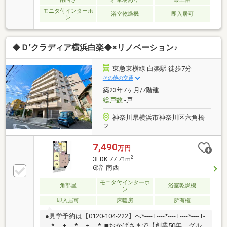
モニタ付インターホ
浴室乾燥機
即入居可
ン
◆Ｄ’クラディア横浜白楽◆×リノベーション♪
東急東横線 白楽駅 徒歩7分
その他の交通
築23年7ヶ月/7階建
総戸数
-戸
神奈川県横浜市神奈川区六角橋
２
7,490
万円
2
3LDK 77.71m
6階 南西
モニタ付インターホ
角部屋
浴室乾燥機
ン
即入居可
床暖房
所有権
●見学予約は【0120-104-222】へ*----+----*----+----*----+-
---*----+----*----+----*□■おかげさまで【創業50年、グル