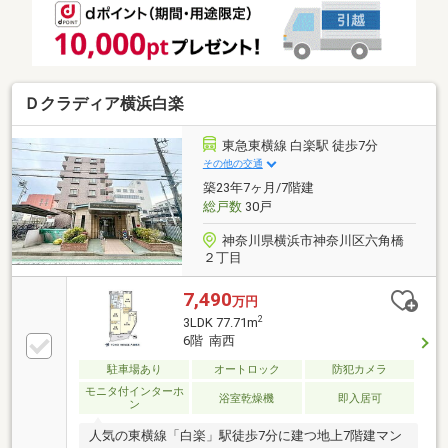
Ｄクラディア横浜白楽
東急東横線 白楽駅 徒歩7分
その他の交通
築23年7ヶ月/7階建
総戸数
30戸
神奈川県横浜市神奈川区六角橋
２丁目
7,490
万円
2
3LDK 77.71m
6階 南西
駐車場あり
オートロック
防犯カメラ
モニタ付インターホ
浴室乾燥機
即入居可
ン
人気の東横線「白楽」駅徒歩7分に建つ地上7階建マン