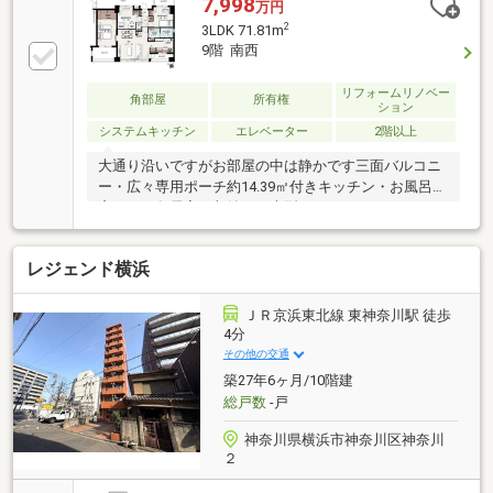
7,998
万円
2
3LDK 71.81m
9階 南西
リフォームリノベー
角部屋
所有権
ション
システムキッチン
エレベーター
2階以上
大通り沿いですがお部屋の中は静かです三面バルコニ
ー・広々専用ポーチ約14.39㎡付きキッチン・お風呂に
窓あり・各居室に収納あり大型ウォークインクローゼ
ットあり 明和地所のクリオシリーズで安心の管理体制
レジェンド横浜
ＪＲ京浜東北線 東神奈川駅 徒歩
4分
その他の交通
築27年6ヶ月/10階建
総戸数
-戸
神奈川県横浜市神奈川区神奈川
２