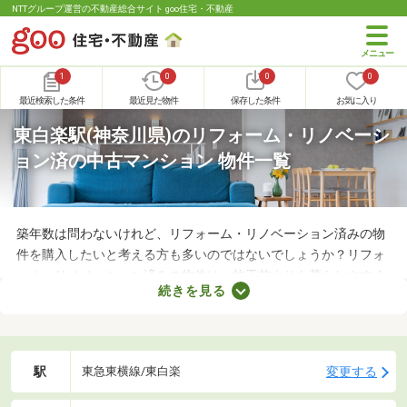
NTTグループ運営の不動産総合サイト goo住宅・不動産
1
0
0
0
最近検索した条件
最近見た物件
保存した条件
お気に入り
東白楽駅(神奈川県)のリフォーム・リノベーシ
ョン済の中古マンション 物件一覧
築年数は問わないけれど、リフォーム・リノベーション済みの物
件を購入したいと考える方も多いのではないでしょうか？リフォ
ーム・リノベーション済みの物件は、施工前よりも暮らしやすく
続きを見る
なっていることがポイント。住みやすさを感じられる最良の物件
に出会えるかもしれません。ここでリフォーム・リノベーション
済みの中古マンションを紹介しますので、ぜひチェックしてみて
くださいね。
駅
変更する
東急東横線/東白楽