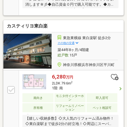
消します☆彡◆自己資金０円で購入可能です。◆カー
ローンやリボ払い、その他借入は「おまとめローン」
で解決します。◆勤続年数３ヶ月以内の方も低金利狙
えます。◆個人信用情報に不安のある方も、解決策を
カスティリヨ東白楽
ご提案します。どんなお悩みも諦める前にご相談下さ
い♪～物件見学について～◆全車ワンボックスカー、
チャイルドシート完備の為、お子様連れでも安心・快
東急東横線 東白楽駅 徒歩2分
適です。◆店舗にはキッズスペースやおむつ交換台あ
その他の交通
り、小さなお子様連れでも安心です。◆平日やお仕事
築44年8ヶ月/4階建
帰りの夜遅い時間帯もご案内可能です。◆ご指定の場
総戸数
15戸
所まで無料送迎いたします。
神奈川県横浜市神奈川区平川町
6,280
万円
2
2LDK 79.6m
1階 南
モニタ付インターホ
南向き
即入居可
ン
リフォームリノベー
所有権
ペット相談可
ション
【嬉しい収納多数】◇大人気のリフォーム済み物件！
◇東白楽駅まで徒歩2分の好立地！◇周辺にスーパ