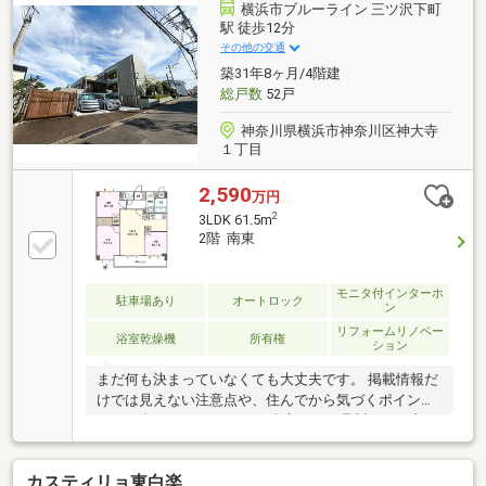
(2026年6月8日現在)■住まい探しのお手伝いいたしま
横浜市ブルーライン 三ツ沢下町
すお客様のご不安点を解消し、不動産のプロがお住ま
駅 徒歩12分
い探しのお手伝いいたします※藤和ライブタウン神大
その他の交通
寺C棟
築31年8ヶ月/4階建
総戸数
52戸
神奈川県横浜市神奈川区神大寺
１丁目
2,590
万円
2
3LDK 61.5m
2階 南東
モニタ付インターホ
駐車場あり
オートロック
ン
リフォームリノベー
浴室乾燥機
所有権
ション
まだ何も決まっていなくても大丈夫です。 掲載情報だ
けでは見えない注意点や、住んでから気づくポイント
まで正直にお伝えします。 東宝ハウス品川では、良い
ことも悪いことも包み隠さずお伝えし、「納得して選
ぶ
カスティリョ東白楽