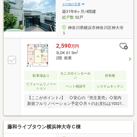
り扱っております。
その他の交通
築31年8ヶ月/4階建
総戸数
52戸
神奈川県横浜市神奈川区神大寺
１
2,590
万円
2
3LDK 61.5m
2階 南東
モニタ付インターホ
駐車場あり
所有権
ン
リフォームリノベー
ペット相談可
システムキッチン
ション
【ここがポイント♪】 ◇安心の『売主直売』◇室内
新規フルリノベーション予定◇月々のお支払は103210
円～ ⇒管理費・修繕積立金を含みます！ ◇三ッ沢下
町駅徒歩12分の好立地◇ペット２匹飼育可能物件◇南
東向き２階部分、陽当り・風通し良好◇新耐震基準マ
藤和ライブタウン横浜神大寺Ｃ棟
ンション、住宅ローン減税利用可能◇徒歩圏内にスー
パーやコンビニなど生活関連施設充実◇駐車場空有