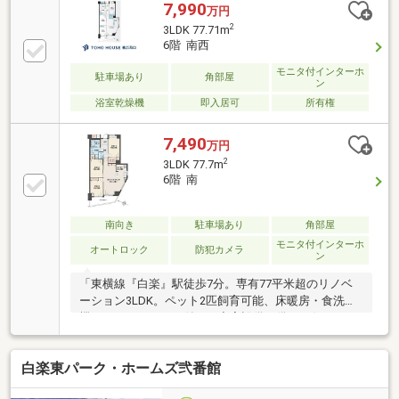
7,990
万円
2
3LDK 77.71m
6階 南西
モニタ付インターホ
駐車場あり
角部屋
ン
浴室乾燥機
即入居可
所有権
7,490
万円
2
3LDK 77.7m
6階 南
南向き
駐車場あり
角部屋
モニタ付インターホ
オートロック
防犯カメラ
ン
「東横線『白楽』駅徒歩7分。専有77平米超のリノベ
ーション3LDK。ペット2匹飼育可能、床暖房・食洗
機・トランクルーム付きの充実設備を備えた住まいで
す。」
白楽東パーク・ホームズ弐番館