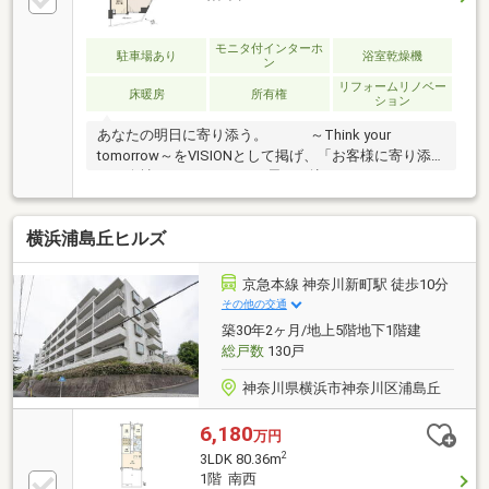
モニタ付インターホ
駐車場あり
浴室乾燥機
ン
リフォームリノベー
床暖房
所有権
ション
あなたの明日に寄り添う。 ～Think your
tomorrow～をVISIONとして掲げ、「お客様に寄り添
える会社でいたい」という思いが込められています。
住まいは“明日”を育む場所住まい探しは“あなたの願う
明日”のはじまりこれからの人生の鍵をにぎる、大切
横浜浦島丘ヒルズ
な、そして難しい決断です「本当にこの家でいいのか
な」大きな決断だからこそ期待も大きいけれど漠然と
した将来に不安を感じてしまうものそんなあなたの不
京急本線 神奈川新町駅 徒歩10分
安に寄り添いたい“誰よりも近い存在で、お客様の確か
その他の交通
な明日を描くこと”それが、私たちの“志事”ですわたし
築30年2ヶ月/地上5階地下1階建
たちシティネットが“あなたの願う明日”を約束します
総戸数
130戸
神奈川県横浜市神奈川区浦島丘
6,180
万円
2
3LDK 80.36m
1階 南西