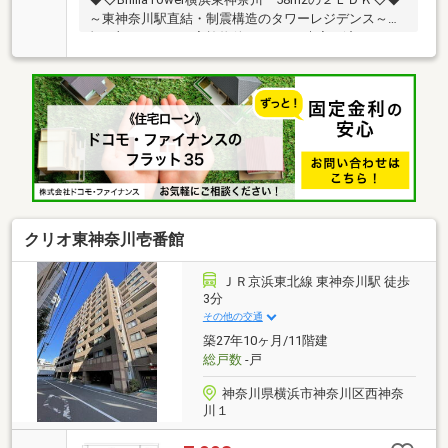
～東神奈川駅直結・制震構造のタワーレジデンス～新
規一部リフォーム実施物件です（6月末完了済み）・
クロス新規貼替・コンロ新規交換・水栓金具新規交
換・ハウスクリーニング《お部屋の特徴》・6階部
分・南東のお部屋 日当たり良好・ワイドスパンなら
ではの窓面が多く、2 100ｍｍのハイサッシで明るく過
ごせます・ウォークインクローゼットなどの収納充
実・ＬＤスペースに床暖房あり・キッチンにはディス
ポーザー・浄水器・バスルームには浴室暖房・乾燥機
付・約1.85m2（壁芯）奥行きが確保されたゆとりある
バルコニー
クリオ東神奈川壱番館
ＪＲ京浜東北線 東神奈川駅 徒歩
3分
その他の交通
築27年10ヶ月/11階建
総戸数
-戸
神奈川県横浜市神奈川区西神奈
川１