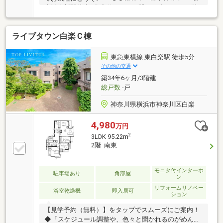
東神奈川駅徒歩3分◆伸びやかな眺めを織りなす10階
フロア角住戸◆ベイブリッジや横浜の夜景、みなとみ
らいの花火大会が望める眺望（天候による）◆豊かな
ライブタウン白楽Ｃ棟
ペットライフも楽しめる（細則有）◆三井不動産旧分
譲の「パークホームズ」シリーズ◆リノベブランド
『cocomore』での新規リノベーション・独自のアフ
東急東横線 東白楽駅 徒歩5分
ターサービス保証 最長20年保証、水回り設備は10年保
その他の交通
証 ※物件により、保証期間は変わります【東宝ハウス
築34年6ヶ月/3階建
横浜】提携銀行 横浜銀行 変動金利35年の場合 金
総戸数
-戸
利 年0.92％
神奈川県横浜市神奈川区白楽
4,980
万円
2
3LDK 95.22m
2階 南東
モニタ付インターホ
駐車場あり
角部屋
ン
リフォームリノベー
浴室乾燥機
即入居可
ション
【見学予約（無料）】をタップでスムーズにご案内！
◆「スケジュール調整や、色々と聞かれるのがめんど