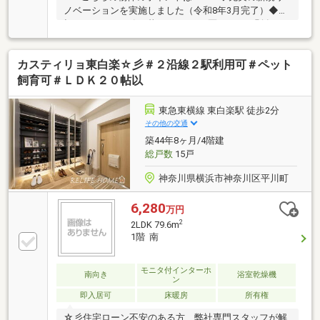
ノベーションを実施しました（令和8年3月完了）◆大
切なペットと一緒に暮らせます（2匹まで、細則有）
◆家族みんなが快適に過ごせる77.71㎡の広々とした間
取り◆リビングダイニングには寒い季節も快適に過ご
カスティリョ東白楽☆彡＃２沿線２駅利用可＃ペット
せる床暖房付き◆各居室に収納を備え、WICや屋外ト
ランクルーム（0.94㎡）もあるため、住空間を広々と
飼育可＃ＬＤＫ２０帖以
すっきり保てます◆6階部分角部屋～爽やかな風と明
るい陽光が差し込む心地よい住環境です◆キッチンに
東急東横線 東白楽駅 徒歩2分
は下部収納付きのカウンターを設置。お料理出しやち
その他の交通
ょっとしたカフェスペースとしても活用できます◆バ
築44年8ヶ月/4階建
スルームは足を伸ばしてリラックスできる1418サイズ
総戸数
15戸
神奈川県横浜市神奈川区平川町
6,280
万円
2
2LDK 79.6m
1階 南
モニタ付インターホ
南向き
浴室乾燥機
ン
即入居可
床暖房
所有権
☆彡住宅ローン不安のある方、弊社専門スタッフが解