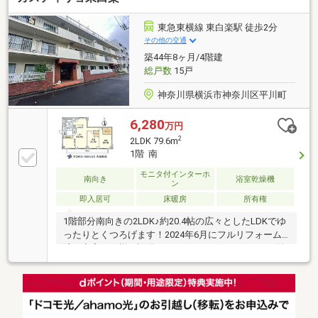
東急東横線 東白楽駅 徒歩2分
その他の交通
築44年8ヶ月/4階建
総戸数
15戸
神奈川県横浜市神奈川区平川町
6,280
万円
2
2LDK 79.6m
1階 南
モニタ付インターホ
南向き
浴室乾燥機
ン
即入居可
床暖房
所有権
1階部分南向きの2LDK♪約20.4帖の広々としたLDKでゆ
ったりとくつろげます！2024年6月にフルリフォーム
済で充実の仕様・設備！ウォークインクローゼット付
で収納スペースも豊富です！