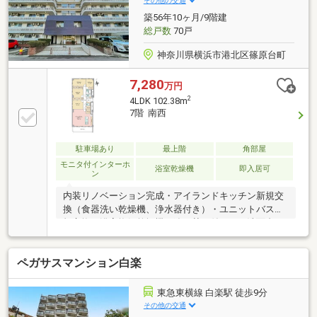
その他の交通
す！】お客様のお問合せをお待ちしております☆
築56年10ヶ月/9階建
総戸数
70戸
神奈川県横浜市港北区篠原台町
7,280
万円
2
4LDK 102.38m
7階 南西
駐車場あり
最上階
角部屋
モニタ付インターホ
浴室乾燥機
即入居可
ン
内装リノベーション完成・アイランドキッチン新規交
換（食器洗い乾燥機、浄水器付き）・ユニットバス新
規交換（浴室換気乾燥機、追い焚き付き）・洗面台、
トイレ新規交換・フローリング新規施工、フロアタイ
ル貼替、全室クロス貼替・建具新規交換、洗濯防水パ
ペガサスマンション白楽
ン新規、水栓金具新規交換・モニター付インターホン
新規交換日照・眺望・通風良好なお部屋です。前面に
建物がないため、ベイブリッジやみなとみらいの花火
東急東横線 白楽駅 徒歩9分
を望めます。大型アイランドキッチンで使いやすく会
その他の交通
話も弾みます。各居室、独立しており使いやすい４