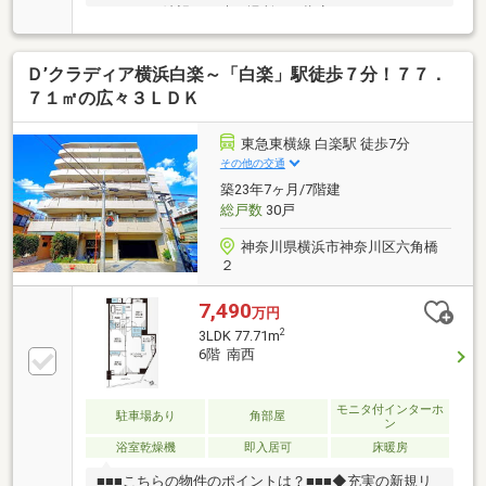
う…」⇒ご希望の日時・場所をご指定いただくだけで
ノンストレス♪◆「見たくない物件にもたくさん連れ
回されたりするのでは…」⇒ご希望がない限り、しつ
Ｄ’クラディア横浜白楽～「白楽」駅徒歩７分！７７．
こい営業・無理な勧誘は一切ありません♪◆「実際に
見学したら希望に沿わないかも…」⇒ご希望に沿う物
７１㎡の広々３ＬＤＫ
件、ご一緒にお探しします♪未公開物件も多数…！？
TOP LIVITUSは、「少数精鋭」です。スタッフは全員
東急東横線 白楽駅 徒歩7分
が業界経験7年以上。確かな経験、豊かな知識、幅広
その他の交通
い繋がりを活かして、全てのお客様にご不安・ご不満
築23年7ヶ月/7階建
のない住宅探しのお手伝いをお約束します。
総戸数
30戸
神奈川県横浜市神奈川区六角橋
２
7,490
万円
2
3LDK 77.71m
6階 南西
モニタ付インターホ
駐車場あり
角部屋
ン
浴室乾燥機
即入居可
床暖房
■■■こちらの物件のポイントは？■■■◆充実の新規リ