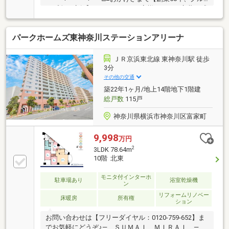
ープ全27店舗】■□たくさんのお客様からのお言葉に感
謝してこれからも楽しく素敵なお家探しをお約束しま
す。お家探しを始めてみようと思われたらまずは、お
パークホームズ東神奈川ステーションアリーナ
気軽に東宝ハウス新横浜に相談してみませんか？何も
決まっていなくて大丈夫！まずはお客様の夢をお聞か
せください！「行って良かったね」と思っていただけ
ＪＲ京浜東北線 東神奈川駅 徒歩
るように、スタッフ一同【夢に人に住まいに本気で
3分
す！】お客様のお問合せをお待ちしております☆
その他の交通
築22年1ヶ月/地上14階地下1階建
総戸数
115戸
神奈川県横浜市神奈川区富家町
9,998
万円
2
3LDK 78.64m
10階 北東
モニタ付インターホ
駐車場あり
浴室乾燥機
ン
リフォームリノベー
床暖房
所有権
ション
お問い合わせは【フリーダイヤル：0120-759-652】ま
でお気軽にどうぞ♪― ＳＵＭＡＩ ＭＩＲＡＩ ―◆