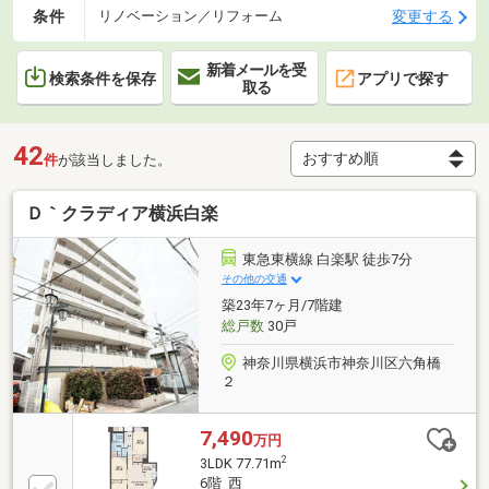
条件
変更する
リノベーション／リフォーム
新着メールを受
検索条件を保存
アプリで探す
取る
42
件
が該当しました。
Ｄ｀クラディア横浜白楽
東急東横線 白楽駅 徒歩7分
その他の交通
築23年7ヶ月/7階建
総戸数
30戸
神奈川県横浜市神奈川区六角橋
２
7,490
万円
2
3LDK 77.71m
6階 西