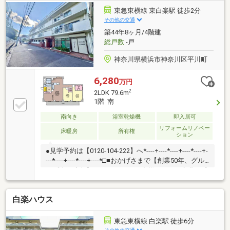
210m)・セブンイレブン横浜白幡南店 徒歩1分(約
東急東横線 東白楽駅 徒歩2分
70m)・横浜市立浦島小学校 徒歩5分(約380m)■ ご希望
その他の交通
の住まい探しをお手伝いします ━━━━━・・・物件
築44年8ヶ月/4階建
の詳細・ご相談はお気軽にお問い合わせください。
総戸数
-戸
神奈川県横浜市神奈川区平川町
6,280
万円
2
2LDK 79.6m
1階 南
南向き
浴室乾燥機
即入居可
リフォームリノベー
床暖房
所有権
ション
●見学予約は【0120-104-222】へ*----+----*----+----*----+-
---*----+----*----+----*□■おかげさまで【創業50年、グル
ープ全27店舗】■□たくさんのお客様からのお言葉に感
謝してこれからも楽しく素敵なお家探しをお約束しま
す。お家探しを始めてみようと思われたらまずは、お
白楽ハウス
気軽に東宝ハウス新横浜に相談してみませんか？何も
決まっていなくて大丈夫！まずはお客様の夢をお聞か
せください！「行って良かったね」と思っていただけ
東急東横線 白楽駅 徒歩6分
るように、スタッフ一同【夢に人に住まいに本気で