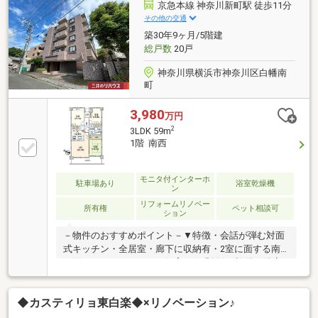
京急本線 神奈川新町駅 徒歩11分
その他の交通
築30年9ヶ月/5階建
総戸数
20戸
神奈川県横浜市神奈川区白幡南
町
3,980
万円
2
3LDK 59m
1階 南西
モニタ付インターホ
駐車場あり
浴室乾燥機
ン
リフォームリノベー
所有権
ペット相談可
ション
－物件のおすすめポイント－▼特徴・会話が弾む対面
式キッチン・全居室・廊下に収納有・2室に面する南
西面バルコニー・ペット飼育可(細則有)▼設備・浴室
乾燥機・モニタ付インターホン▼2017年9月室内リフ
ォーム履歴【交換】キッチン、UB、洗面台、洗浄付ト
◆カスティリョ東白楽◆×リノベーション♪
イレ 等【その他】フローリング・襖・障子張替 他▼周
辺環境・まいばすけっと白幡南町店 徒歩3分(約