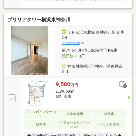
ー・コンビニ・小学校など生活利便性良好です！！
ブリリアタワー横浜東神奈川
ＪＲ京浜東北線 東神奈川駅 徒歩
2分
その他の交通
築7年6ヶ月/地上20階地下1階建
総戸数
110戸
神奈川県横浜市神奈川区東神奈
川１
9,580
万円
2
2LDK 58m
6階 南東
モニタ付インターホ
浴室乾燥機
床暖房
ン
リフォームリノベー
所有権
ペット相談可
ション
◆◇BrilliaTower横浜東神奈川 58m2の２ＬＤＫ◇◆