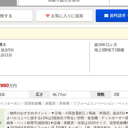
間取り図付き表示
お気に入りに追加
資料請求
岡３
築19年11ヶ月
 徒歩5分
地上5階地下1階建
歩11分
,980
万円
広さ
階数
2階
LDK
96.77m
2
インターホン
浴室乾燥機
床暖房
所有権
リフォームリノベーション
ペッ
－物件のおすすめポイント－▼立地・小田急電鉄江ノ島線「本鵠沼」徒歩5分
きバルコニーに面するLDKは2面採光で明るい空間・食洗機・ディスポーザー搭
ト
納有・ペット飼育可(細則有)▼設備・床暖房・浴室は1620サイズ、浴室乾燥
▼2026年6月室内リフォーム済【交換】キッチン、UB、洗面化粧台、トイレ 