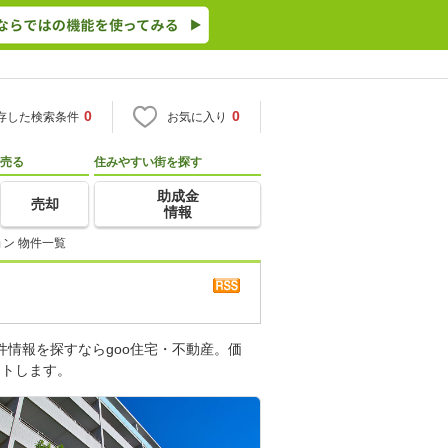
0
0
存した検索条件
お気に入り
売る
住みやすい街を探す
助成金
売却
情報
ョン 物件一覧
件情報を探すならgoo住宅・不動産。価
ートします。