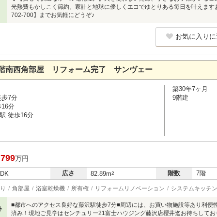
光熱費もかしこく節約。家計と地球に優しくエコでゆとりある毎日を叶えますお
702-700】までお気軽にどうぞ♪
お気に入りに
階南西角部屋 リフォーム完了 サンヴェー
築30年7ヶ月
徒歩7分
9階建
16分
駅 徒歩16分
,799
万円
広さ
階数
7階
LDK
82.89m
2
り
角部屋
浴室乾燥機
所有権
リフォームリノベーション
システムキッチ
■都市へのアクセス良好な藤沢駅徒歩7分■周辺には、お買い物施設等あり利便性良
ト
済み！現地ご見学はセンチュリー21富士ハウジング藤沢店櫻井迄お待ちしてお