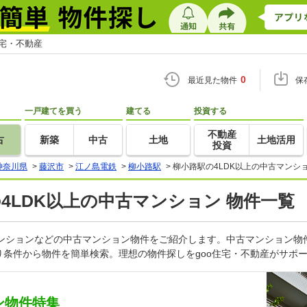
住宅・不動産
0
最近見た物件
保
一戸建てを買う
建てる
投資する
不動産
古
新築
中古
土地
土地活用
投資
神奈川県
>
藤沢市
>
江ノ島電鉄
>
柳小路駅
>
柳小路駅の4LDK以上の中古マンシ
の4LDK以上の中古マンション 物件一覧
古マンションなどの中古マンション物件をご紹介します。中古マンション物
条件から物件を簡単検索。理想の物件探しをgoo住宅・不動産がサポ
ン物件特集