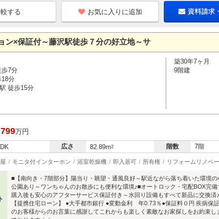
お気に入りに追加
資料請求
ョン×保証付～藤沢駅徒歩７分の好立地～サ
築30年7ヶ月
徒歩7分
9階建
18分
駅 徒歩15分
,799
万円
広さ
階数
7階
LDK
82.89m
2
屋
モニタ付インターホン
浴室乾燥機
即入居可
所有権
リフォームリノベ
■【南向き・7階部分】陽当り・眺望・通風良好～駅近ながら落ち着いた環境の4L
公園あり～ワンちゃんのお散歩にも便利な環境♪■オートロック・宅配BOX完備
購入後も安心のアフターサービス保証付き～水回り設備もすべて新品に交換済♪■当日
ト
【提携住宅ローン】 ●大手都市銀行 ●変動金利 年0.73％●保証料０円 疾病
のお客様からのお言葉に感謝してこれからも楽しく素敵なお家探しをお約束し