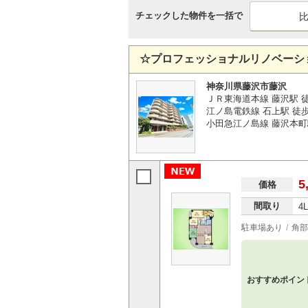
チェックした物件を一括で
☆プロフェッショナルリノベーシ
神奈川県藤沢市藤沢
ＪＲ東海道本線 藤沢駅 
江ノ島電鉄線 石上駅 徒歩
小田急江ノ島線 藤沢本町
5
価格
間取り
4
駐車場あり
角部
おすすめポイン