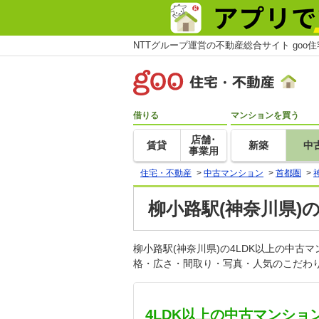
NTTグループ運営の不動産総合サイト goo
借りる
マンションを買う
店舗･
賃貸
新築
中
事業用
住宅・不動産
>
中古マンション
>
首都圏
>
柳小路駅(神奈川県)
柳小路駅(神奈川県)の4LDK以上の中
格・広さ・間取り・写真・人気のこだわり
4LDK以上の中古マンショ