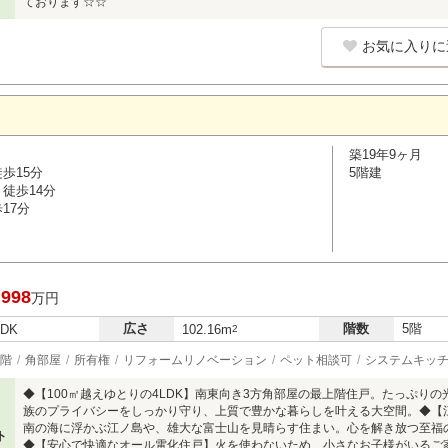
ております☆☆
お気に入りに
築19年9ヶ月
歩15分
5階建
徒歩14分
17分
,998
万円
広さ
階数
5階
LDK
102.16m
2
階
角部屋
所有権
リフォームリノベーション
ペット相談可
システムキッ
◆【100㎡越えゆとりの4LDK】南東向き3方角部屋の最上階住戸。たっぷり
族のプライバシーをしっかり守り、上質で豊かな暮らしを叶える大空間。◆【
南の海に浮かぶ江ノ島や、雄大な富士山を見晴らす住まい。心を解き放つ至福
ト
◆【安心で快適なオール電化住戸】火を使わないため、小さなお子様がいるご