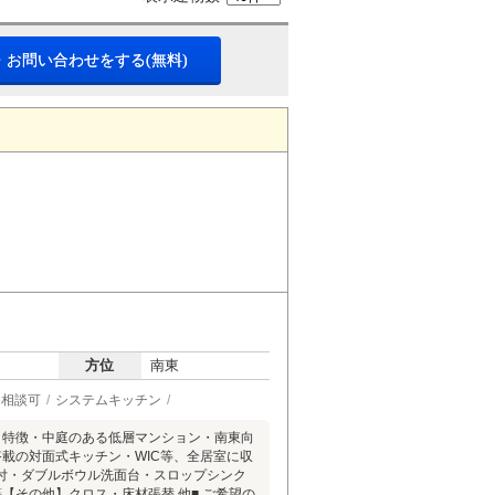
・お問い合わせをする(無料)
方位
南東
ト相談可
システムキッチン
▼特徴・中庭のある低層マンション・南東向
載の対面式キッチン・WIC等、全居室に収
機付・ダブルボウル洗面台・スロップシンク
等【その他】クロス・床材張替 他■ ご希望の