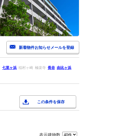
前
七里ヶ浜
稲村ヶ崎
極楽寺
長谷
由比ヶ浜
この条件を保存
表示建物数