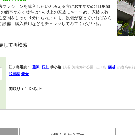
マンションを購入したいと考える方におすすめの4LDK物
つの個室がある物件は4人以上の家族におすすめ。家族人数
活空間をしっかり分けられますよ。設備が整っていればさら
や設備、購入費用などをチェックしてみてくださいね。
更して再検索
江ノ島電鉄：
藤沢
石上
柳小路
鵠沼
湘南海岸公園
江ノ島
腰越
鎌倉高校
和田塚
鎌倉
間取り：
4LDK以上