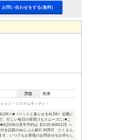
・お問い合わせをする(無料)
方位
南東
ーション
システムキッチン
DK☆■《ペットと暮らせる4LDK》近隣に
で、忙しい毎日の荷受けもスムーズに♪■ご
OKの見学予約は【0120-806013】へ
保証付き話題のauじぶん銀行 利用可 たくさん
ます。いつでもお客様のお問合せをお待ちし