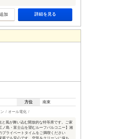
詳細を見る
追加
方位
南東
チン
オール電化
の光と風が舞い込む開放的な特等席です。ご家
江ノ島・富士山を望むルーフバルコニー】湘
のプライベートタイムをご満喫ください
家庭でも安心です。空気をクリーンに保ち、