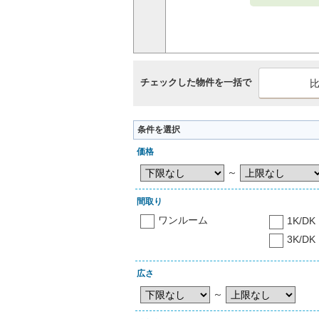
チェックした物件を一括で
条件を選択
価格
～
間取り
ワンルーム
1K/DK
3K/DK
広さ
～