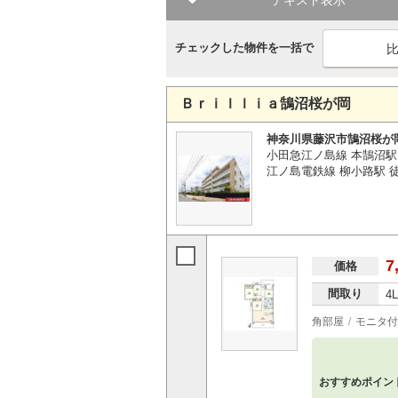
テキスト表示
チェックした物件を一括で
Ｂｒｉｌｌｉａ鵠沼桜が岡
神奈川県藤沢市鵠沼桜が
小田急江ノ島線 本鵠沼駅
江ノ島電鉄線 柳小路駅 徒
7
価格
間取り
4
角部屋
モニタ付
おすすめポイン