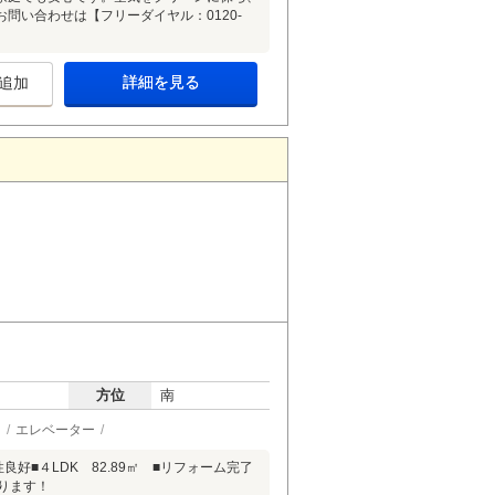
問い合わせは【フリーダイヤル：0120-
詳細を見る
追加
方位
南
ン
エレベーター
好■４LDK 82.89㎡ ■リフォーム完了
ります！