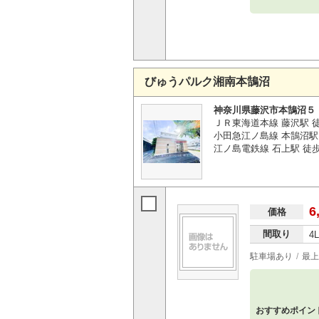
びゅうパルク湘南本鵠沼
神奈川県藤沢市本鵠沼５
ＪＲ東海道本線 藤沢駅 徒
小田急江ノ島線 本鵠沼駅 
江ノ島電鉄線 石上駅 徒歩
6
価格
間取り
4
駐車場あり
最上
おすすめポイン