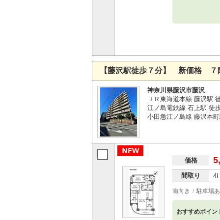
【藤沢駅徒歩７分】 新価格 ７
神奈川県藤沢市藤沢
ＪＲ東海道本線 藤沢駅 
江ノ島電鉄線 石上駅 徒歩
小田急江ノ島線 藤沢本町
5
価格
間取り
4
南向き
駐車場あ
おすすめポイン