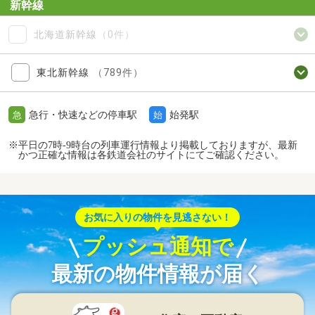
新幹線
北海道新幹線
（0件）
東北新幹線
（789件）
急行・快速などの停車駅
始発駅
急
始
※平日の7時-9時台の列車運行情報より掲載しておりますが、最新
かつ正確な情報は各鉄道会社のサイトにてご確認ください。
お気に入りの物件を見逃さない！
プッシュ通知で
最新の物件情報が届く