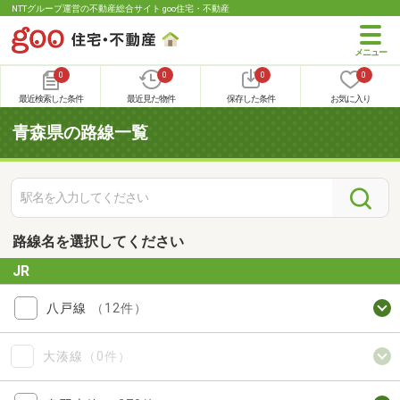
NTTグループ運営の不動産総合サイト goo住宅・不動産
0
0
0
0
最近検索した条件
最近見た物件
保存した条件
お気に入り
青森県の路線一覧
路線名を選択してください
JR
八戸線
（12件）
大湊線
（0件）