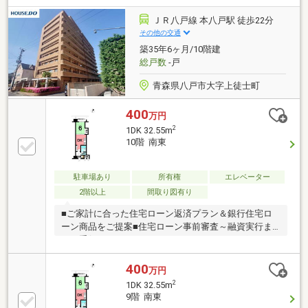
ＪＲ八戸線 本八戸駅 徒歩22分
その他の交通
築35年6ヶ月/10階建
総戸数
-戸
青森県八戸市大字上徒士町
400
万円
2
1DK 32.55m
10階 南東
駐車場あり
所有権
エレベーター
2階以上
間取り図有り
■ご家計に合った住宅ローン返済プラン＆銀行住宅ロ
ーン商品をご提案■住宅ローン事前審査～融資実行ま
でお手伝いさせていただきます。≪おすすめポイント
≫▽6帖の和室は、バルコニーに面しており、開放感
があります！▽玄関にはシューズボックスがあり、玄
400
万円
関周りもスッキリ片付きます◎▽部屋数は多くいらな
2
1DK 32.55m
いという方にピッタリの、無駄なく過ごせる1DK！≪
9階 南東
周辺環境≫▽マックスバリュ 八戸上組店まで徒歩3分