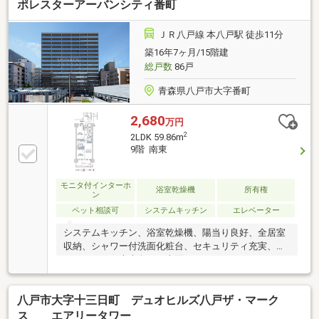
ポレスターアーバンシティ番町
ＪＲ八戸線 本八戸駅 徒歩11分
築16年7ヶ月/15階建
総戸数
86戸
青森県八戸市大字番町
2,680
万円
2
2LDK 59.86m
9階 南東
モニタ付インターホ
浴室乾燥機
所有権
ン
ペット相談可
システムキッチン
エレベーター
システムキッチン、浴室乾燥機、陽当り良好、全居室
収納、シャワー付洗面化粧台、セキュリティ充実、バ
リアフリー、東南向き、南面バルコニー、オートバ
ス、高速ネット対応、温水洗浄便座、ＴＶモニタ付イ
ンターホン、通風良好、全居室フローリング、眺望良
八戸市大字十三日町 デュオヒルズ八戸ザ・マーク
好、ペット相談、BS・CS・CATV、エレベーター、宅
配ボックス
ス エアリータワー