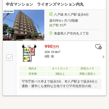
中古マンション ライオンズマンション内丸
八戸線 本八戸駅 徒歩6分
築35年6ヶ月/12階建
総戸数
51戸
青森県八戸市内丸３丁目
990
万円
2
2DK 39.8m
6階 南
南向き
オートロック
防犯カメラ
所有権
2階以上
間取り図有り
▽市庁前バス停まで徒歩2分、本八戸駅まで徒歩6分と
通勤・通学にも便利な立地です◎▽市役所目の前、八
戸の中心に立地する資産価値の高いマンションです！