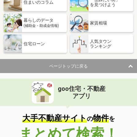
住まいのコラム
を見つけよう
暮らしのデータ
家賃相場
(補助金・助成金情報)
人気タウン
住宅ローン
ランキング
ページトップに戻る
goo住宅・不動産
アプリ
大手不動産サイト
物件
の
を
まとめて検索！