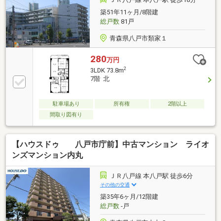
適を備えた住まい。八戸中心街を庭のように楽しむ贅
築51年11ヶ月/8階建
沢な暮らしが送れます。
総戸数
81戸
青森県八戸市類家１
280
万円
2
3LDK 73.8m
7階 北
駐車場あり
所有権
2階以上
間取り図有り
【ハウスドゥ 八戸市庁前】中古マンション ライオ
ンズマンション内丸
ＪＲ八戸線 本八戸駅 徒歩6分
その他の交通
築35年6ヶ月/12階建
総戸数
-戸