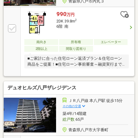
青森県八戸市内丸３
990
万円
2
2DK 39.8m
6階 南
南向き
所有権
エレベーター
2階以上
間取り図有り
■ご家計に合った住宅ローン返済プラン＆住宅ローン
商品をご提案！■住宅ローン事前審査～融資実行まで
しっかりサポート！≪おすすめポイント≫▽市役所目
の前、八戸の中心に位置するマンションです！八戸三
社大祭などの様々なイベントを臨める立地で、車で移
デュオヒルズ八戸ザレジデンス
動するストレスや駐車場の心配もなく、気軽にイベン
トを楽しめるのが魅力です♪▽バス停まで徒歩2分、本
八戸駅まで徒歩6分！車を所有していない方でも過ご
ＪＲ八戸線 本八戸駅 徒歩15分
しやすい環境です！≪周辺環境≫▽八戸市庁まで徒歩
その他の交通
2分(約150m)見学をご希望の方は【見学予約する】詳
築4年/14階建
細を知りたい方は【資料請求する】よりお問い合わせ
総戸数
65戸
ください♪
青森県八戸市大字番町