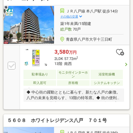
ＪＲ八戸線 本八戸駅 徒歩14分
その他の交通
築1年未満/15階建
総戸数
70戸
青森県八戸市大字十三日町
3,580
万円
2
2LDK 57.72m
13階 南西
モニタ付インターホ
駐車場あり
浴室乾燥機
ン
即入居可
所有権
システムキッチン
◆ 中心街の躍動とともに暮らす、新たな八戸の象徴。
八戸の未来を見晴らす、13階の特等席。◆ 街の便利さ
も、住まいの快適さも。どちらも叶える2026年2月完
成・未使用マンション。◆ 13階から望む開放的な眺望
と洗練された暮らし。ホテルライクな空間で過ごすワ
５６０８ ホワイトレジデンス八戸 ７０１号
ンランク上の日常。◆ 再開発エリアの将来性も魅力の
高層レジデンス。雪かきの負担からも解放される、快
適マンションライフ。◆ 駐車場100％完備、安心と快
ＪＲ八戸線 本八戸駅 徒歩18分