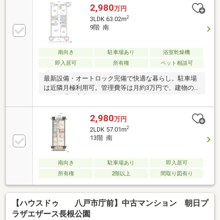
2,980
万円
2
3LDK 63.02m
9階 南
南向き
駐車場あり
浴室乾燥機
即入居可
所有権
ペット相談可
最新設備・オートロック完備で快適な暮らし。駐車場
は近隣月極利用可。管理費等は月約3万円で、建物の
維持管理も安心です。
2,980
万円
2
2LDK 57.01m
13階 南
南向き
駐車場あり
即入居可
所有権
2階以上
間取り図有り
【ハウスドゥ 八戸市庁前】中古マンション 朝日プ
ラザエザース長根公園