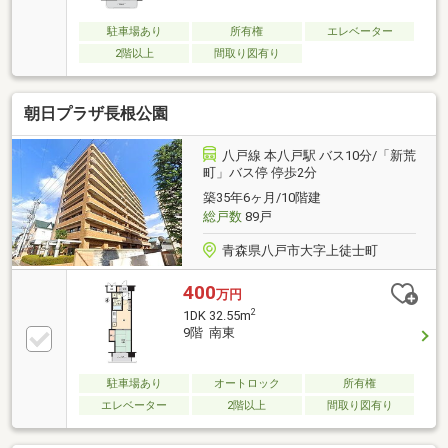
駐車場あり
所有権
エレベーター
2階以上
間取り図有り
朝日プラザ長根公園
八戸線 本八戸駅 バス10分/「新荒
町」バス停 停歩2分
築35年6ヶ月/10階建
総戸数
89戸
青森県八戸市大字上徒士町
400
万円
2
1DK 32.55m
9階 南東
駐車場あり
オートロック
所有権
エレベーター
2階以上
間取り図有り