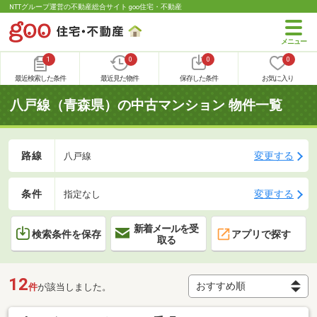
NTTグループ運営の不動産総合サイト goo住宅・不動産
1
0
0
0
最近検索した条件
最近見た物件
保存した条件
お気に入り
八戸線（青森県）の中古マンション 物件一覧
路線
変更する
八戸線
条件
変更する
指定なし
新着メールを受
検索条件を保存
アプリで探す
取る
12
件
が該当しました。