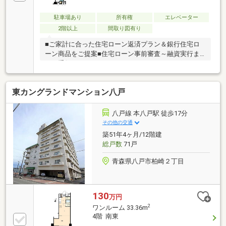
(約170m)▽八戸市立図書館まで徒歩4分(約280m)物件
の見学をご希望の方は【見学予約する】物件の詳細を
駐車場あり
所有権
エレベーター
知りたい方は【資料請求・お問合せ】よりお気軽にお
2階以上
間取り図有り
問合せくださいませ♪
■ご家計に合った住宅ローン返済プラン＆銀行住宅ロ
ーン商品をご提案■住宅ローン事前審査～融資実行ま
でお手伝いさせていただきます。≪おすすめポイント
≫▽お料理を楽しむダイニングと、ホッと一息つく6
帖の和室をしっかり分けられる間取りです！▽玄関を
東カングランドマンション八戸
開けても部屋が丸見えにならないため、配達を受け取
る時もプライバシーを守れて安心◎▽マックスバリュ
八戸上組店まで徒歩3分と毎日のお買い物も楽ちんで
八戸線 本八戸駅 徒歩17分
す♪≪周辺環境≫▽マックスバリュ 八戸上組店まで徒
その他の交通
歩3分(約170m)物件の見学をご希望の方は【見学予約
築51年4ヶ月/12階建
する】物件の詳細を知りたい方は【資料請求・お問合
総戸数
71戸
せ】よりお気軽にお問合せくださいませ♪
青森県八戸市柏崎２丁目
130
万円
2
ワンルーム 33.36m
4階 南東