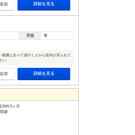
詳細を見る
追加
方位
東
い階層と比べて道行く人から室内が見られて
さい。
詳細を見る
追加
築39年5ヶ月
6階建