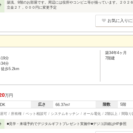
築浅、9階のお部屋です。周辺には役所やコンビニ等が揃っています。２０２
ト
立金２７，０００円に変更予定
お気に入りに
築34年4ヶ月
19分
7階建
34分
徒歩5.2km
20
万円
広さ
階数
5階
LDK
66.37m
2
居可
所有権
ペット相談可
システムキッチン
オール電化
2階以上
間取り
ト
■見学・来場予約でデジタルギフトプレゼント実施中■デジコ詳細はHP参照