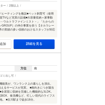
ーター
2階以上
ドヒーティングを敷設■ペット飼育可（使用
室TVなど充実の設備■大容量収納＋家事動
ル－ウルトラファインミスト－」「たからの
GROUP］の仲介事業を担う【タカラレー
界の実績の多い信頼のおけるスタッフが対応
詳細を見る
追加
方位
南
間ゴミ出し可
と機能美が、ワンランク上の暮らしを演出。
与えるサービスが充実。 ■南向きにつき陽当
全居室に収納を完備した機能的な3LDK。
配BOX、食洗機など、忙しい現代のライフス
。 ■古川駅まで徒歩18分。