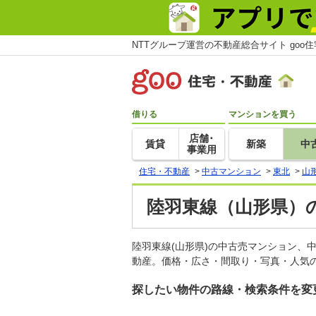
NTTグループ運営の不動産総合サイト goo
借りる
マンションを買う
店舗･
賃貸
新築
中
事業用
住宅・不動産
>
中古マンション
>
東北
>
山
陸羽東線（山形県）
陸羽東線(山形県)の中古売マンション、
動産。価格・広さ・間取り・写真・人気の
探したい物件の路線・検索条件を変