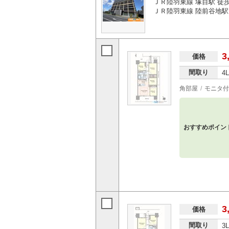
ＪＲ陸羽東線 塚目駅 徒歩
ＪＲ陸羽東線 陸前谷地駅 
3
価格
間取り
4
角部屋
モニタ付
おすすめポイン
3
価格
間取り
3