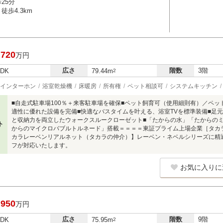
25分
徒歩4.3km
,720
万円
広さ
階数
3階
LDK
79.44m
2
インターホン
浴室乾燥機
床暖房
所有権
ペット相談可
システムキッチン
■自走式駐車場100％＋来客駐車場を確保■ペット飼育可（使用細則有）／ペッ
適性に優れた設備を完備■快適なバスタイムを叶える、浴室TVを標準装備■足元
と収納力を両立したウォークスルークローゼット■「たからの水」「たからの
ト
からのマイクロバブルトルネード」搭載＝＝＝＝東証プライム上場企業［タカラ
カラレーベンリアルネット（タカラの仲介）】レーベン・ネベルシリーズに精
フが対応いたします。
お気に入りに
,950
万円
広さ
階数
9階
LDK
75.95m
2