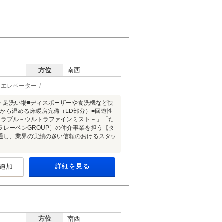
方位
南西
エレベーター
ト足洗い場■ディスポーザーや食洗機など快
から温める床暖房完備（LD部分）■回遊性
ミラブル－ウルトラファインミスト－」「た
レーベンGROUP］の仲介事業を担う【タ
通し、業界の実績の多い信頼のおけるスタッ
詳細を見る
追加
方位
南西