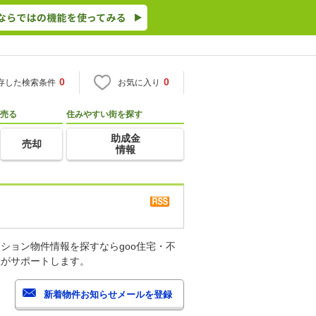
0
0
存した検索条件
お気に入り
売る
住みやすい街を探す
助成金
売却
情報
ション物件情報を探すならgoo住宅・不
産がサポートします。