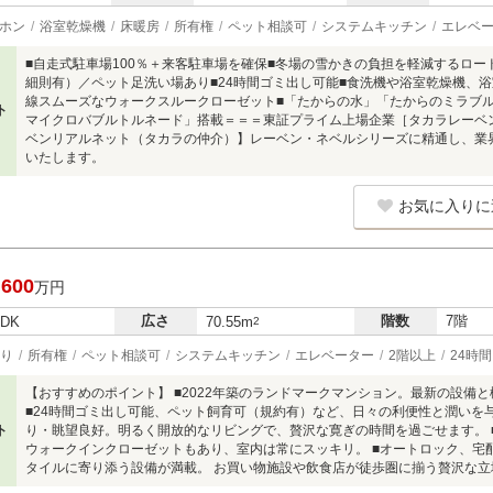
ホン
浴室乾燥機
床暖房
所有権
ペット相談可
システムキッチン
エレベ
■自走式駐車場100％＋来客駐車場を確保■冬場の雪かきの負担を軽減するロー
細則有）／ペット足洗い場あり■24時間ゴミ出し可能■食洗機や浴室乾燥機、浴
線スムーズなウォークスルークローゼット■「たからの水」「たからのミラブ
ト
マイクロバブルトルネード」搭載＝＝＝東証プライム上場企業［タカラレーベン
ベンリアルネット（タカラの仲介）】レーベン・ネベルシリーズに精通し、業
いたします。
お気に入りに
,600
万円
広さ
階数
7階
LDK
70.55m
2
り
所有権
ペット相談可
システムキッチン
エレベーター
2階以上
24時
【おすすめのポイント】 ■2022年築のランドマークマンション。最新の設備
■24時間ゴミ出し可能、ペット飼育可（規約有）など、日々の利便性と潤いを
ト
り・眺望良好。明るく開放的なリビングで、贅沢な寛ぎの時間を過ごせます。 ■
ウォークインクローゼットもあり、室内は常にスッキリ。 ■オートロック、宅
タイルに寄り添う設備が満載。 お買い物施設や飲食店が徒歩圏に揃う贅沢な立地