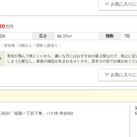
お気に入りに
20
万円
広さ
階数
7階
LDK
66.37m
2
所有権
2階以上
間取り図有り
害虫が飛んで来にくいから、嫌いな方にはおすすめの最上階なので、地上に近
ト
しまう心配なし。家族の物語が生まれる４ＬＤＫ。是非その目でお確かめくだ
お気に入りに
ス16分/「稲葉一丁目下車」バス停 停歩4分