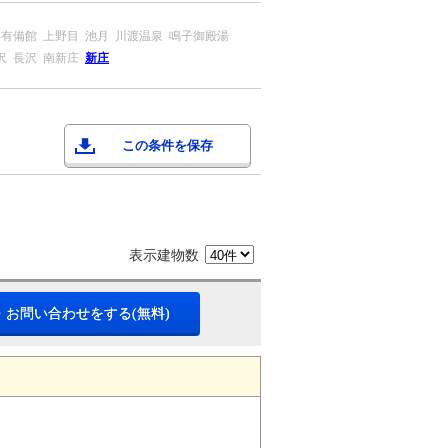
有備館
上野目
池月
川渡温泉
鳴子御殿湯
沢
長沢
南新庄
新庄
この条件を保存
表示建物数
・お問い合わせをする(無料)