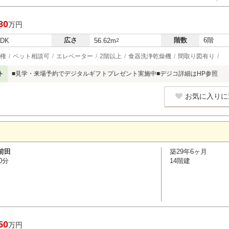
80
万円
広さ
階数
6階
LDK
56.62m
2
権
ペット相談可
エレベーター
2階以上
食器洗浄乾燥機
間取り図有り
ト
■見学・来場予約でデジタルギフトプレゼント実施中■デジコ詳細はHP参照
お気に入りに
前田
築29年6ヶ月
0分
14階建
50
万円