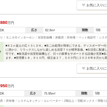
お気に入りに
,880
万円
広さ
階数
5階
LDK
82.8m
2
り
モニタ付インターホン
浴室乾燥機
床暖房
所有権
ペット相談可
シス
■８２㎡超えの広々３ＬＤＫ。■生ごみ処理が簡単にできる、ディスポーザー付
に浸かり、リラックスしながら楽しめる浴室ＴＶが標準装備。■生活音に配慮
ト
可です。■食洗器や浴室乾燥機など、日々の家事をサポートする設備が充実■
ます。■管理費１８，９１０円、積立金２７，５００円に２０２６年８月から
お気に入りに
,950
万円
広さ
階数
5階
LDK
75.95m
2
房
所有権
システムキッチン
エレベーター
2階以上
宅配ボックス
間取り