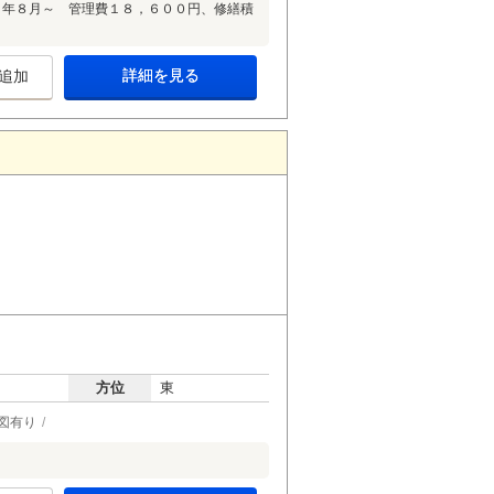
６年８月～ 管理費１８，６００円、修繕積
詳細を見る
追加
方位
東
図有り