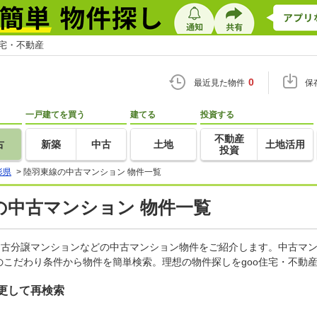
住宅・不動産
0
最近見た物件
保
一戸建てを買う
建てる
投資する
不動産
古
新築
中古
土地
土地活用
投資
形県
>
陸羽東線の中古マンション 物件一覧
の中古マンション 物件一覧
中古分譲マンションなどの中古マンション物件をご紹介します。中古マン
こだわり条件から物件を簡単検索。理想の物件探しをgoo住宅・不動
更して再検索