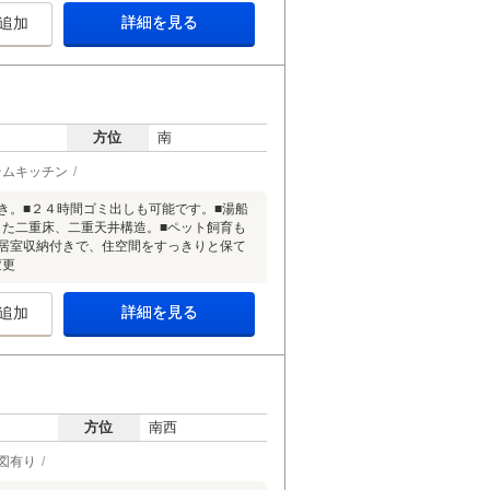
詳細を見る
追加
方位
南
テムキッチン
き。■２４時間ゴミ出しも可能です。■湯船
した二重床、二重天井構造。■ペット飼育も
各居室収納付きで、住空間をすっきりと保て
変更
詳細を見る
追加
方位
南西
図有り