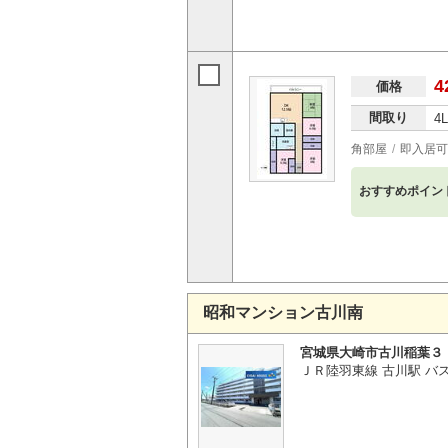
4
価格
間取り
4
角部屋
即入居可
おすすめポイン
昭和マンション古川南
宮城県大崎市古川稲葉３
ＪＲ陸羽東線 古川駅 バ