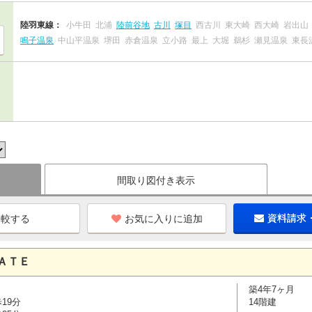
陸羽東線：
小牛田
北浦
陸前谷地
古川
塚目
西古川
東大崎
西大崎
岩出山
鳴子温泉
中山平温泉
堺田
赤倉温泉
立小路
最上
大堀
鵜杉
瀬見温泉
東長
間取り図付き表示
お気に入りに追加
資料請求
ＡＴＥ
築4年7ヶ月
19分
14階建