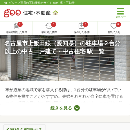
NTTグループ運営の不動産総合サイト goo住宅・不動産
0
0
0
0
最近検索した条件
最近見た物件
保存した条件
お気に入り
名古屋市上飯田線（愛知県）の駐車場２台分
以上の中古一戸建て・中古住宅 駅一覧
車が必須の地域で家を購入する際は、2台分の駐車場が付いてい
る物件を探すことがおすすめ。夫婦それぞれが自宅に車を置ける
ので、通勤や買い物の際に困ることがありません。ここでは、駐
続きを見る
車場2台分以上を備えている中古の一戸建てを紹介します。物件
別に間取りや設備、周辺の環境が異なるので、重視したいポイン
トをチェックしましょう。