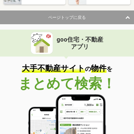
ページトップに戻る
goo住宅・不動産
アプリ
大手不動産サイト
物件
の
を
まとめて検索！