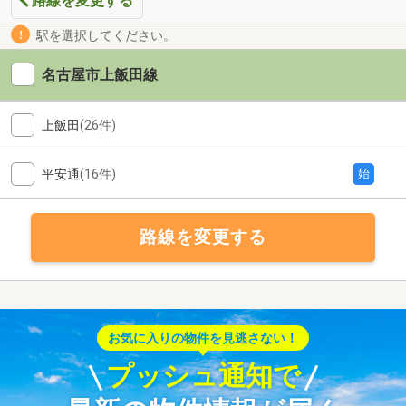
路線を変更する
駅を選択してください。
名古屋市上飯田線
上飯田
(26件)
平安通
(16件)
始
路線を変更する
お気に入りの物件を見逃さない！
プッシュ通知で