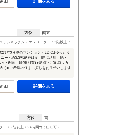
詳細を見る
追加
方位
南東
ステムキッチン
エレベーター
2階以上
23年3月築のマンション・LDKはゆったり
ニー・約3.3帖納戸は多用途に活用可能・
ペット飼育可能(細則有)▼設備・宅配ロッカ
5m)■ ご希望の住まい探しをお手伝いします
詳細を見る
追加
方位
南
ター
2階以上
24時間ゴミ出し可