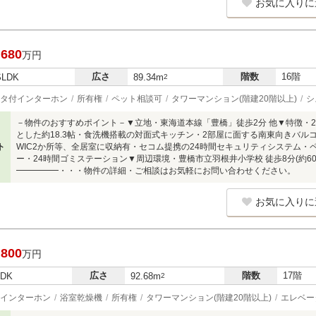
お気に入りに
,680
万円
広さ
階数
16階
SLDK
89.34m
2
タ付インターホン
所有権
ペット相談可
タワーマンション(階建20階以上)
シ
－物件のおすすめポイント－▼立地・東海道本線「豊橋」徒歩2分 他▼特徴・20
とした約18.3帖・食洗機搭載の対面式キッチン・2部屋に面する南東向きバルコ
ト
WIC2か所等、全居室に収納有・セコム提携の24時間セキュリティシステム・
ー・24時間ゴミステーション▼周辺環境・豊橋市立羽根井小学校 徒歩8分(約60
━━━━━・・・物件の詳細・ご相談はお気軽にお問い合わせください。
お気に入りに
,800
万円
広さ
階数
17階
LDK
92.68m
2
インターホン
浴室乾燥機
所有権
タワーマンション(階建20階以上)
エレベー