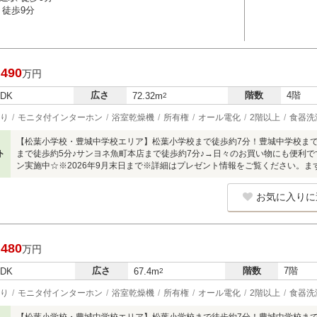
 徒歩9分
,490
万円
広さ
階数
4階
LDK
72.32m
2
り
モニタ付インターホン
浴室乾燥機
所有権
オール電化
2階以上
食器洗
【松葉小学校・豊城中学校エリア】松葉小学校まで徒歩約7分！豊城中学校まで
ト
まで徒歩約5分♪サンヨネ魚町本店まで徒歩約7分♪→日々のお買い物にも便利
ン実施中☆※2026年9月末日まで※詳細はプレゼント情報をご覧ください。
お気に入りに
,480
万円
広さ
階数
7階
LDK
67.4m
2
り
モニタ付インターホン
浴室乾燥機
所有権
オール電化
2階以上
食器洗