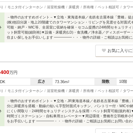
り
モニタ付インターホン
浴室乾燥機
床暖房
所有権
ペット相談可
タワー
－物件のおすすめポイント－▼立地・東海道本線／名鉄名古屋本線「豊橋」徒歩2
(株)他旧分譲・地上20階建てのタワーマンション・リビングを見渡せる対面式
ト
可能・納戸・WIC等、全居室に収納を確保・セコム提携の24時間セキュリティ
ット飼育可能(細則有)▼設備・床暖房(LD)・食洗機／浄水器／ディスポーザー
住まい探しをお手伝いします ━━━━━・・・物件の詳細・ご相談はお気軽
お気に入りに
,400
万円
広さ
階数
10階
LDK
73.36m
2
り
モニタ付インターホン
浴室乾燥機
床暖房
所有権
ペット相談可
タワー
－物件のおすすめポイント－▼立地・JR東海道本線／名鉄名古屋本線「豊橋」駅 徒
分に床暖房を搭載・動線の短いL字型対面式キッチン、パントリー付・WICや
ト
にくい間取り・24時間セキュリティシステムを採用・ペット飼育可能(規約有)
時間ゴミステーション・自転車用エレベーター▼周辺環境・豊橋市立羽根井小学校 
をお手伝いします ━━━━━・・・物件の詳細・ご相談はお気軽にお問い合わ