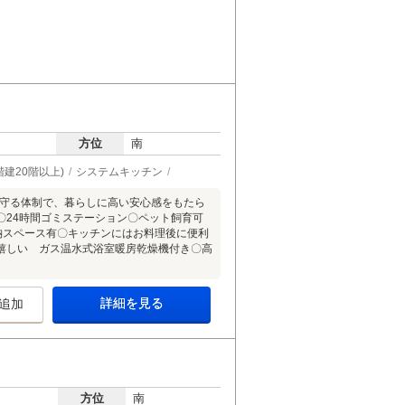
方位
南
建20階以上)
システムキッチン
見守る体制で、暮らしに高い安心感をもたら
〇24時間ゴミステーション〇ペット飼育可
納スペース有〇キッチンにはお料理後に便利
嬉しい ガス温水式浴室暖房乾燥機付き〇高
詳細を見る
追加
方位
南