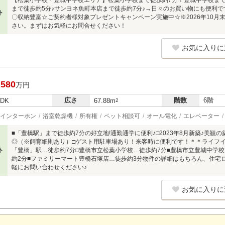
【松葉小学校・豊城中学校エリア】松葉小学校まで徒歩約7分！豊城中学校まで
まで徒歩約5分♪サンヨネ魚町本店まで徒歩約7分♪→日々のお買い物にも便利
ト
〇収納豊富☆ご契約者様対象プレゼントキャンペーン実施中☆※2026年10月
さい。まずはお気軽にお問合せください！
お気に入りに
,580
万円
広さ
階数
6階
LDK
67.88m
2
インターホン
浴室乾燥機
所有権
ペット相談可
オール電化
エレベーター
■「豊橋駅」まで徒歩約7分の好立地!通勤通学に便利♪□2023年8月新築♪美観
◎（※飼育細則あり）□ゲスト用駐車場あり！来客時に便利です！＊＊ライフ
ト
「豊橋」駅…徒歩約7分□豊橋市立松葉小学校…徒歩約7分■豊橋市立豊城中学校
約2分■ファミリーマート豊橋石塚店…徒歩約3分物件の詳細はもちろん、住宅
軽にお問い合わせください♪
お気に入りに