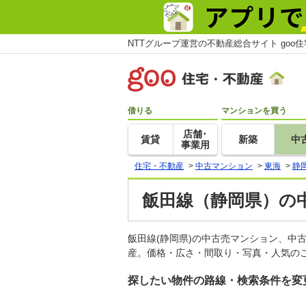
NTTグループ運営の不動産総合サイト goo
借りる
マンションを買う
店舗･
賃貸
新築
中
事業用
住宅・不動産
>
中古マンション
>
東海
>
静
飯田線（静岡県）の
飯田線(静岡県)の中古売マンション、中
産。価格・広さ・間取り・写真・人気のこ
探したい物件の路線・検索条件を変