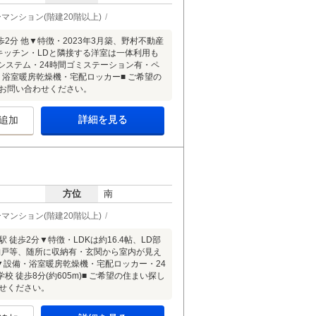
マンション(階建20階以上)
分 他▼特徴・2023年3月築、野村不動産
キッチン・LDと隣接する洋室は一体利用も
システム・24時間ゴミステーション有・ペ
・浴室暖房乾燥機・宅配ロッカー■ ご希望の
にお問い合わせください。
詳細を見る
追加
方位
南
マンション(階建20階以上)
歩2分▼特徴・LDKは約16.4帖、LD部
納戸等、随所に収納有・玄関から室内が見え
▼設備・浴室暖房乾燥機・宅配ロッカー・24
徒歩8分(約605m)■ ご希望の住まい探し
せください。