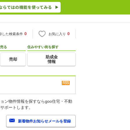
0
0
存した検索条件
お気に入り
売る
住みやすい街を探す
助成金
売却
情報
ョン物件情報を探すならgoo住宅・不動
がサポートします。