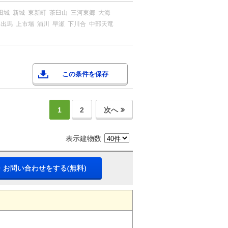
田城
新城
東新町
茶臼山
三河東郷
大海
出馬
上市場
浦川
早瀬
下川合
中部天竜
この条件を保存
1
2
次へ
表示建物数
・お問い合わせをする(無料)