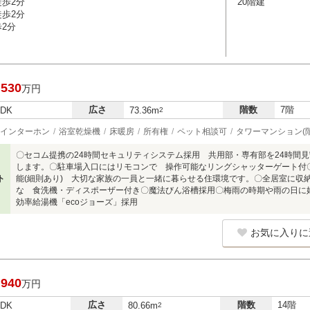
徒歩2分
20階建
徒歩2分
歩2分
,530
万円
広さ
階数
7階
LDK
73.36m
2
インターホン
浴室乾燥機
床暖房
所有権
ペット相談可
タワーマンション(階
〇セコム提携の24時間セキュリティシステム採用 共用部・専有部を24時間
します。〇駐車場入口にはリモコンで 操作可能なリングシャッターゲート付
ト
能(細則あり) 大切な家族の一員と一緒に暮らせる住環境です。〇全居室に収
な 食洗機・ディスポーザー付き〇魔法びん浴槽採用〇梅雨の時期や雨の日に
効率給湯機「ecoジョーズ」採用
お気に入りに
,940
万円
広さ
階数
14階
LDK
80.66m
2