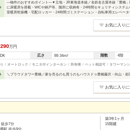
―物件のおすすめポイント―▼立地・JR東海道本線／名鉄名古屋本線「豊橋」駅 
ト
に床暖房を搭載・WICや納戸等、随所に収納有・24時間セキュリティシステム
室暖房乾燥機・宅配ロッカー・24時間ゴミステーション・自転車用エレベータ
お気に入りに
,290
万円
広さ
階数
4階
LDK
89.34m
2
り
オートロック
モニタ付インターホン
所有権
ペット相談可
タワーマンシ
ト
＼プラウドタワー豊橋／家を売るのも買うのもハウスドゥ豊橋藤沢・向山・岩
お気に入りに
築3年1ヶ月
 徒歩7分
15階建
通駅 徒歩9分