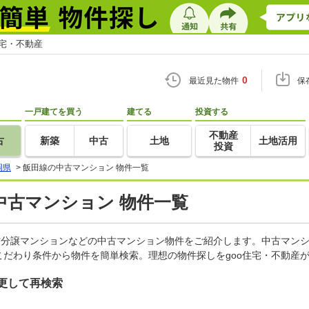
住宅・不動産
0
最近見た物件
保
一戸建てを買う
建てる
投資する
不動産
古
新築
中古
土地
土地活用
投資
岡県
>
飯田線の中古マンション 物件一覧
中古マンション 物件一覧
古分譲マンションなどの中古マンション物件をご紹介します。中古マンシ
だわり条件から物件を簡単検索。理想の物件探しをgoo住宅・不動産
更して再検索