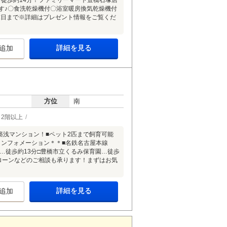
徒歩約14分！ファミリーマート豊橋石塚店
です♪〇食洗乾燥機付〇浴室暖房換気乾燥機付
末日まで※詳細はプレゼント情報をご覧くだ
詳細を見る
追加
方位
南
2階以上
の築浅マンション！■ペット2匹まで飼育可能
インフォメーション＊＊■名鉄名古屋本線
…徒歩約13分□豊橋市立くるみ保育園…徒歩
ローンなどのご相談も承ります！まずはお気
詳細を見る
追加