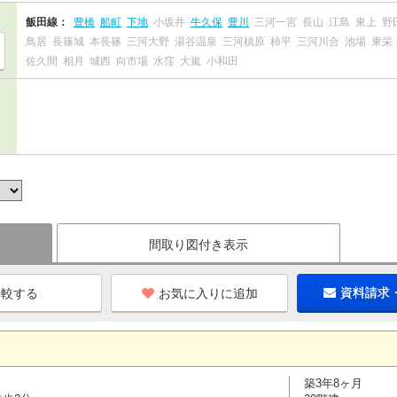
飯田線：
豊橋
船町
下地
小坂井
牛久保
豊川
三河一宮
長山
江島
東上
野
鳥居
長篠城
本長篠
三河大野
湯谷温泉
三河槙原
柿平
三河川合
池場
東栄
佐久間
相月
城西
向市場
水窪
大嵐
小和田
間取り図付き表示
お気に入りに追加
資料請求
築3年8ヶ月