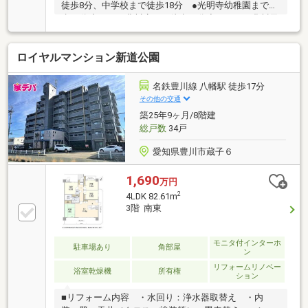
徒歩8分、中学校まで徒歩18分 ●光明寺幼稚園まで徒
歩14分◇バロー豊川店まで徒歩13分◇ローソン豊川天
神店まで徒歩5分◇V・drug豊川北店まで徒歩14分→
日々のお買い物にも便利です♪◎内覧いつでも可能で
ロイヤルマンション新道公園
す♪
名鉄豊川線 八幡駅 徒歩17分
その他の交通
築25年9ヶ月/8階建
総戸数
34戸
愛知県豊川市蔵子６
1,690
万円
2
4LDK 82.61m
3階 南東
モニタ付インターホ
駐車場あり
角部屋
ン
リフォームリノベー
浴室乾燥機
所有権
ション
■リフォーム内容 ・水回り：浄水器取替え ・内