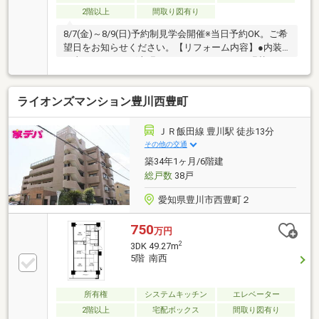
2階以上
間取り図有り
8/7(金)～8/9(日)予約制見学会開催※当日予約OK。ご希
望日をお知らせください。【リフォーム内容】●内装
工事フローリング上張り、クッションフロア張替え、
水回り設備交換、クロス張替え、給湯器新品交換、TV
モニター付きドアホン設置、火災警報器設置、照明
ライオンズマンション豊川西豊町
LED新品交換【おすすめポイント】・管理規約に定め
られている専有部分の給排水管の漏水や故障について
お引渡しより２年間保証。※自社売主物件につき随時
ＪＲ飯田線 豊川駅 徒歩13分
内覧可能です。お電話かメールでご希望日をお知らせ
その他の交通
ください。※本物件は住宅ローン減税が適用されま
築34年1ヶ月/6階建
す。詳しくはお問合せください。
総戸数
38戸
愛知県豊川市西豊町２
750
万円
2
3DK 49.27m
5階 南西
所有権
システムキッチン
エレベーター
2階以上
宅配ボックス
間取り図有り