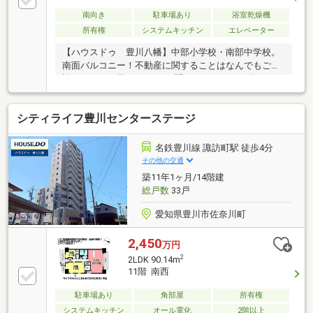
南向き
駐車場あり
浴室乾燥機
所有権
システムキッチン
エレベーター
【ハウスドゥ 豊川八幡】中部小学校・南部中学校。
南面バルコニー！不動産に関することはなんでもご相
談ください！見るだけOK！聞くだけOK！お気軽にご
相談ください♪
シティライフ豊川センターステージ
名鉄豊川線 諏訪町駅 徒歩4分
その他の交通
築11年1ヶ月/14階建
総戸数
33戸
愛知県豊川市佐奈川町
2,450
万円
2
2LDK 90.14m
11階 南西
駐車場あり
角部屋
所有権
システムキッチン
オール電化
2階以上