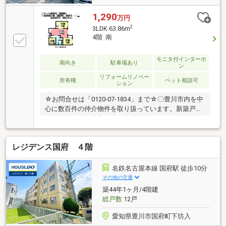
1,290
万円
2
3LDK 63.86m
4階 南
モニタ付インターホ
南向き
駐車場あり
ン
リフォームリノベー
所有権
ペット相談可
ション
☆お問合せは「0120-07-1834」まで☆〇豊川市内を中
心に数百件の仲介物件を取り扱っています。新築戸建
だけではなく、中古戸建・売土地・マンションまで幅
広くご紹介しております。〇住宅ローンの相談も承っ
ております。当社のご成約事例ですが、借入がある
レジデンス国府 ４階
方、自営業の方、転職歴のある方、ローン残債を残し
て購入された方も、おてつだいさせて頂きました。ぜ
ひご相談ください！お得に買うなら《ハウスドゥ！豊
名鉄名古屋本線 国府駅 徒歩10分
川八幡》お家の購入・売却・ローン相談、何でもお任
その他の交通
せください♪【対応言語：英語 ／ポルトガル語】
築44年1ヶ月/4階建
（language：English／Portuguese）
総戸数
12戸
愛知県豊川市国府町下坊入