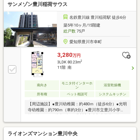
サンメゾン豊川稲荷サウス
クリニック 徒歩10分 ・下河原公園 徒歩11分□■お
うち探しは 家デパ へ■□――――――・・・ 住宅ローン
や住み替えなど、不動産のことなら何でもご相談くだ
名鉄豊川線 豊川稲荷駅 徒歩6分
さい。 土日、平日夜のお仕事終わりでもご案内可能
築5年10ヶ月/15階建
です。 キッズスペースもご用意しております。ぜひ
総戸数
75戸
ご家族揃ってご来店ください
♪―――――――――――――――――――――――
愛知県豊川市幸町
3,280
万円
2
3LDK 80.23m
11階 南
モニタ付インターホ
南向き
浴室乾燥機
ン
所有権
ペット相談可
システムキッチン
【周辺施設】●豊川幼稚園：約480ｍ（徒歩6分）●光明
寺幼稚園：約790ｍ（車約3分）●豊川市立豊川小学
校：約120ｍ（徒歩2分）●豊川市立東部中学校：約940
ｍ（徒歩12分）●ピアゴ豊川店：約610ｍ（徒歩8分）●
ミニストップ豊川稲荷店：約420ｍ（徒歩6分）●ウエ
ライオンズマンション豊川中央
ルシア豊川駅東口店：約950ｍ（車約3分）●豊川信用
金庫いなり支店：約300ｍ（徒歩4分）●豊川駅前郵便