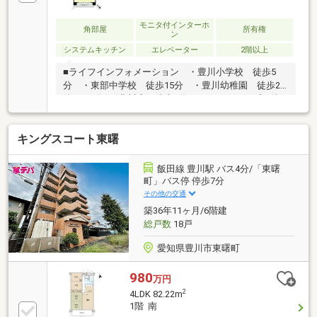
モニタ付インターホ
角部屋
所有権
ン
システムキッチン
エレベーター
2階以上
■ライフインフォメーション ・豊川小学校 徒歩5
分 ・東部中学校 徒歩15分 ・豊川幼稚園 徒歩2
分 ・ピアゴ豊川店 徒歩4分 ・ミニストップ 徒
歩9分 ・ドラッグオオイ 徒歩4分 ・DCM 徒歩8
分 ・イオン 徒歩9分 ・豊川駅前郵便局 徒歩7
キングスコート東曙
分 ・豊橋信用金庫 徒歩6分 ・池田内科循環器
科 徒歩7分 ・緑町公園 徒歩3分□■おうち探しは
家デパ へ■□――――――・・・ 住宅ローンや住み替え
飯田線 豊川駅 バス4分/「東曙
など、不動産のことなら何でもご相談ください。 土
町」バス停 停歩7分
日、平日夜のお仕事終わりでもご案内可能です。 キ
その他の交通
ッズスペースもご用意しております。ぜひご家族揃っ
築36年11ヶ月/6階建
てご来店ください♪
総戸数
18戸
愛知県豊川市東曙町
980
万円
2
4LDK 82.22m
1階 南