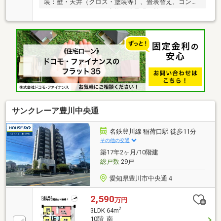
装：壁・天井（クロス・塗装等）、畳表替え、コンセ
ント、スイッチカバー交換、障子張り替え、カーペッ
ト交換■ライフインフォメーション ・代田小学校
徒歩9分 ・代田中学校 徒歩9分 ・代田保育園 徒
歩6分 ・カネスエ蔵子店 徒歩11分□■おうち探しは
家デパ へ■□――――――・・・ 住宅ローンや住み替え
など、不動産のことなら何でもご相談ください。 土
日、平日夜のお仕事終わりでもご案内可能です。 キ
ッズスペースもご用意しております。ぜひご家族揃っ
てご来店ください
♪―――――――――――――――――――――――
サンクレーア豊川中央通
名鉄豊川線 稲荷口駅 徒歩11分
その他の交通
築17年2ヶ月/10階建
総戸数
29戸
愛知県豊川市中央通４
2,590
万円
2
3LDK 64m
10階 南