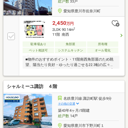
総戸数
33戸
愛知県豊川市佐奈川町
2,450
万円
2
2LDK 90.14m
11階 南西
駐車場あり
角部屋
所有権
ペット相談可
システムキッチン
オール電化
■物件のおすすめポイント・11階南西角部屋のため眺
望、陽当たり良好・ゆったり過ごせる22.3帖の広々
LDK・将来的に間仕切り可能な洋室あり・ペット飼育
可■周辺環境・中部小学校／徒歩2分・南部中学校／徒
歩9分・コープ諏訪／徒歩5分・クックマート諏訪店／
シャルミーユ諏訪 ４階
徒歩7分■交通アクセス・名鉄豊川線「諏訪町」駅／徒
歩4分・豊鉄バス「代田橋」停／徒歩2分・県道5号線
（姫街道）アクセス良好お得に買うなら《ハウスド
名鉄豊川線 諏訪町駅 徒歩9分
ゥ！豊川八幡》お家の購入・売却・ローン相談、何で
その他の交通
もお任せください♪【対応言語：英語 ／ポルトガル
築43年4ヶ月/5階建
語】（language：English／Portuguese）
総戸数
14戸
愛知県豊川市下野川町１