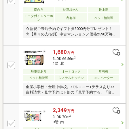
南向き
駐車場あり
最上階
モニタ付インターホ
所有権
ペット相談可
ン
☆新規ご来店予約でギフト券3000円分プレゼント！
☆【月々の支払例】中古マンション／価格2590万毎月
（年１２回）64272円 頭金・ボーナス返済なし※お客
様に合った銀行選びお手伝いします〇●〇 見るだけ
ＯＫ！聞くだけＯＫ！ 〇●〇 資料請求・ご案内い
1,680
万円
つでもお気軽にお問合せください！ 現地を案内しな
2
3LDK 66.56m
がら周辺環境も見て頂けます□■□ 物件の特徴
1階 北
□■□ ◎スーパーや学校など生活施設がそろう好立
駐車場あり
オートロック
所有権
地 ◎陽当りや眺望のよい最上階 ◎お洒落なエント
ランス♪安心のオートロック ◎ペット飼育可能
ペット相談可
システムキッチン
エレベーター
お家を買うならハウスドゥ豊川中央へ！【対応言語：
金屋小学校・金屋中学校。バルコニー+テラスあり♪※
英語 ／ポルトガル語】
資料請求・見学予約は下部の「見学予約する」「資料
請求・お問合せ」よりお気軽にお問い合わせください!
2,349
万円
2
3LDK 70m
9階 南