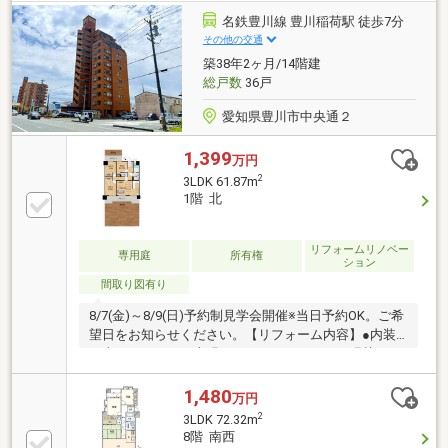
局：約270ｍ（徒歩4分）
名鉄豊川線 豊川稲荷駅 徒歩7分
その他の交通
築38年2ヶ月/14階建
総戸数
36戸
愛知県豊川市中央通２
1,399
万円
2
3LDK 61.87m
1階 北
リフォームリノベー
専用庭
所有権
ション
間取り図有り
8/7(金)～8/9(日)予約制見学会開催※当日予約OK。ご希
望日をお知らせください。【リフォーム内容】●内装
工事フローリング上張り、クッションフロア張替え、
水回り設備交換、クロス張替え、シューズボックス新
品交換、給湯器新品交換、TVモニター付きドアホン設
1,480
万円
置、火災警報器設置、照明LED新品交換【周辺施
2
3LDK 72.32m
設】・豊川小学校まで350ｍ（徒歩5分）・東部中学校
8階 南西