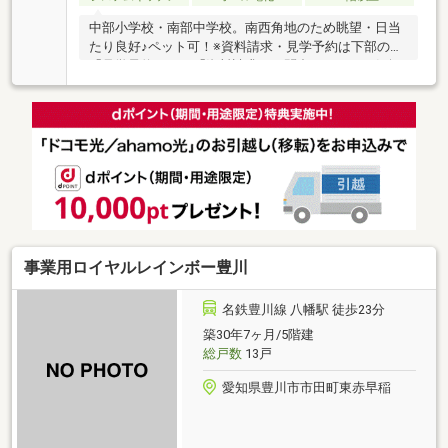
中部小学校・南部中学校。南西角地のため眺望・日当
たり良好♪ペット可！※資料請求・見学予約は下部の
「見学予約する」「資料請求・お問合せ」よりお気軽
にお問い合わせください!
事業用ロイヤルレインボー豊川
名鉄豊川線 八幡駅 徒歩23分
築30年7ヶ月/5階建
総戸数
13戸
愛知県豊川市市田町東赤早稲