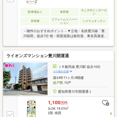
まで1000ｍ（徒歩13分/自転車4分）・ローソン豊川古
宿店様260ｍ（徒歩4分/車1分）・フィール豊川店様
650ｍ（徒歩9分/車2分）・後藤病院1600ｍ（徒歩20
モニタ付インターホ
駐車場あり
角部屋
ン
分/車4分）・池田内科循環器科4
リフォームリノベー
所有権
システムキッチン
ション
－物件のおすすめポイント－▼立地・名鉄豊川線「豊
川稲荷」徒歩7分 他・前面道路は姫街道、東名高速道
路豊川ICまで約3200ｍ▼特徴・キッチンは壁付タイ
プ、食洗機付・多用途に活用しやすい和室がLDに隣
接・各居室に収納スペースを確保・洗面室は2WAY、
ライオンズマンション豊川開運通
家事動線良好・両面バルコニー付▼2026年8月完了予
定リフォーム内容【交換】キッチン、UB、トイレ、洗
面化粧台、給湯器 等【貼替】全室クロス、畳表替、CF
ＪＲ飯田線 豊川駅 徒歩10分
等【その他】フローリング・フロアタイル施工、建具
その他の交通
補修 他■ ご希望の住まい探しをお手伝いします
築34年11ヶ月/8階建
━━━━━・・・物件の詳細・ご相談はお気軽にお問
総戸数
15戸
い合わせください。
愛知県豊川市開運通１
1,100
万円
2
3LDK 74.07m
2階 南西