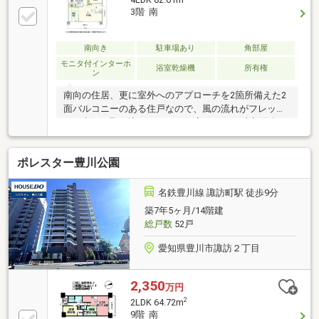
3階 南
南向き
駐車場あり
角部屋
モニタ付インターホ
浴室乾燥機
所有権
ン
南向の住居、更に室外へのアプローチを2箇所備えた2
面バルコニーのある住戸なので、風の流れがフレッシ
ュな空気を取り込みます。また広々とした延床面積
82.61㎡の居室空間。家族の物語が生まれる4LDK。是
非その目でお確かめください。
ポレスター豊川公園
名鉄豊川線 諏訪町駅 徒歩9分
築7年5ヶ月/14階建
総戸数
52戸
愛知県豊川市諏訪２丁目
2,350
万円
2
2LDK 64.72m
9階 南