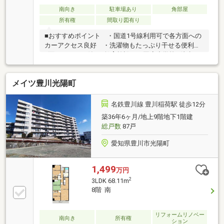
南向き
駐車場あり
角部屋
所有権
間取り図有り
■おすすめポイント ・国道1号線利用可で各方面への
カーアクセス良好 ・洗濯物もたっぷり干せる便利な
2面バルコニー付 ■教育施設 ・国府小学校…徒歩9
分 ・西部中学校…徒歩15分□■おうち探しは 家デパ へ
■□――――――・・・ 住宅ローンや住み替えなど、不
メイツ豊川光陽町
動産のことなら何でもご相談ください。 土日、平日
夜のお仕事終わりでもご案内可能です。 キッズスペ
ースもご用意しております。ぜひご家族揃ってご来店
名鉄豊川線 豊川稲荷駅 徒歩12分
ください♪――――――――――――――――――――――――
築36年6ヶ月/地上9階地下1階建
総戸数
87戸
愛知県豊川市光陽町
1,499
万円
2
3LDK 68.11m
8階 南
リフォームリノベー
南向き
所有権
ション