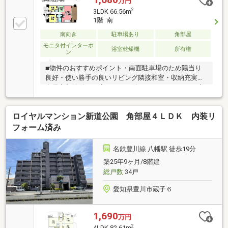
万円
2
3LDK 66.56m
1階 南
南向き
駐車場あり
角部屋
モニタ付インターホ
浴室乾燥機
所有権
ン
■物件のおすすめポイント・南面駐車場のため陽当り
良好・使い勝手の良いリビング隣接和室・収納充実！
全居室収納付き・広々テラス付き・オートロック、宅
配ボックスなど設備充実■周辺環境・金屋小学校／徒
歩9分・フィール豊川店／徒歩7分・イオン豊川開運通
ロイヤルマンション新道公園 角部屋４ＬＤＫ 内装リ
店／徒歩7分■交通アクセス・名鉄豊川線「稲荷口」駅
／徒歩11分・豊鉄バス「金屋元町」停／徒歩6分・県
フォーム済み
道5号線（姫街道）アクセス良好お得に買うなら《ハ
ウスドゥ！豊川八幡》お家の購入・売却・ローン相
名鉄豊川線 八幡駅 徒歩19分
談、何でもお任せください♪【対応言語：英語 ／ポル
築25年9ヶ月/8階建
トガル語】（language：English／Portuguese）
総戸数
34戸
愛知県豊川市蔵子６
1,690
万円
2
4LDK 82.61m