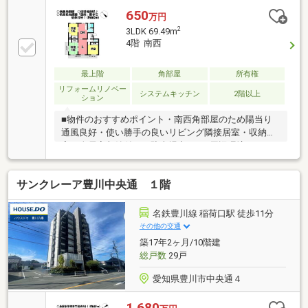
650
万円
2
3LDK 69.49m
4階 南西
最上階
角部屋
所有権
リフォームリノベー
システムキッチン
2階以上
ション
■物件のおすすめポイント・南西角部屋のため陽当り
通風良好・使い勝手の良いリビング隣接居室・収納充
実！全居室収納付き・駐車場空あり■周辺環境・クッ
クマート国府店／徒歩5分・ローソン豊川国府店／徒
歩2分・国府小学校／徒歩9分・西部中学校／徒歩15分
サンクレーア豊川中央通 １階
■交通アクセス・名鉄名古屋本線「国府」駅／徒歩10
分・コミュニティバス「クックマート国府店前」停／
徒歩5分・国道1号線アクセス良好お得に買うなら《ハ
名鉄豊川線 稲荷口駅 徒歩11分
ウスドゥ！豊川八幡》お家の購入・売却・ローン相
その他の交通
談、何でもお任せください♪【対応言語：英語 ／ポル
築17年2ヶ月/10階建
トガル語】（language：English／Portuguese）
総戸数
29戸
愛知県豊川市中央通４
1,680