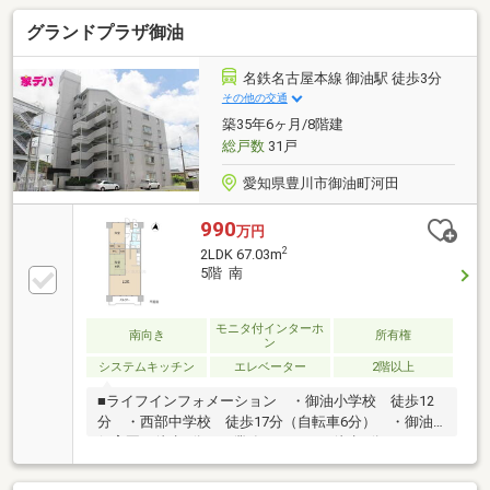
グランドプラザ御油
名鉄名古屋本線 御油駅 徒歩3分
その他の交通
築35年6ヶ月/8階建
総戸数
31戸
愛知県豊川市御油町河田
990
万円
2
2LDK 67.03m
5階 南
モニタ付インターホ
南向き
所有権
ン
システムキッチン
エレベーター
2階以上
■ライフインフォメーション ・御油小学校 徒歩12
分 ・西部中学校 徒歩17分（自転車6分） ・御油
保育園 徒歩7分 ・業務スーパー 徒歩4分 ・ロー
ソン 徒歩2分 ・スギ薬局 徒歩6分 ・御油郵便
局 徒歩4分 ・豊川信用金庫 徒歩1分 ・ふくとみ