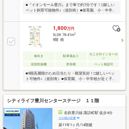
■『イオンモール豊川』まで車で約7分です！□嬉しい
ペット飼育可能物件♪（規則有）■保育園、小・中学校
が近く子育て世帯に嬉しい住環境♪□全居室収納付きの
ため、荷物もスッキリ収納◎＊＊ライフインフォメー
ション＊＊■名鉄豊川線「諏訪町」駅…徒歩約14分□中
1,800
万円
部小学校…徒歩約10分■南部中学校…徒歩約11分□カネ
2
3LDK 78.41m
スエ蔵子店…徒歩約6分■セブンイレブン豊川下野川町
9階 南
店…徒歩約6分物件の詳細はもちろん、住宅ローンなど
のご相談も承ります！まずはお気軽にお問い合わせく
ださい♪
モニタ付インターホ
南向き
駐車場あり
ン
浴室乾燥機
所有権
ペット相談可
■9階高層階のため日当たり・眺望良好！□嬉しいペッ
ト可物件♪（規則有）■保育園、小・中学校が近く子育
て世帯に嬉しい住環境♪□『イオンモール豊川』まで車
で約7分です！＊＊ライフインフォメーション＊＊■名
鉄豊川線「諏訪町」駅…徒歩約14分□中部小学校…徒歩
シティライフ豊川センターステージ １１階
約11分■南部中学校…徒歩約10分□カネスエ蔵子店…徒
歩約7分■セブンイレブン豊川下野川町店…徒歩約7分物
件の詳細はもちろん、住宅ローンなどのご相談も承り
名鉄豊川線 諏訪町駅 徒歩4分
ます！まずはお気軽にお問い合わせください♪
その他の交通
築11年1ヶ月/14階建