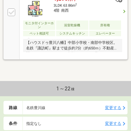
2
3LDK 63.86m
4階 南西
モニタ付インターホ
浴室乾燥機
所有権
ン
ペット相談可
システムキッチン
エレベーター
【ハウスドゥ豊川八幡】中部小学校・南部中学校区。
名鉄『諏訪町』駅まで徒歩約7分（約650ｍ）不動産に
関することはなんでもご相談ください！見るだけOK！
聞くだけOK！お気軽にご相談ください♪
1～22
棟
路線
変更する
名鉄豊川線
条件
変更する
指定なし