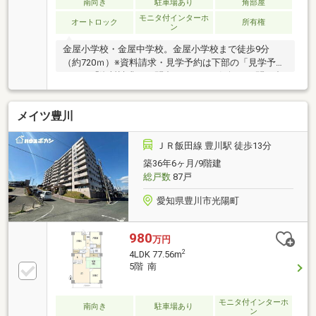
南向き
駐車場あり
角部屋
モニタ付インターホ
オートロック
所有権
ン
金屋小学校・金屋中学校。金屋小学校まで徒歩9分
（約720ｍ）※資料請求・見学予約は下部の「見学予約
する」「資料請求・お問合せ」よりお気軽にお問い合
わせください!
メイツ豊川
ＪＲ飯田線 豊川駅 徒歩13分
築36年6ヶ月/9階建
総戸数
87戸
愛知県豊川市光陽町
980
万円
2
4LDK 77.56m
5階 南
モニタ付インターホ
南向き
駐車場あり
ン