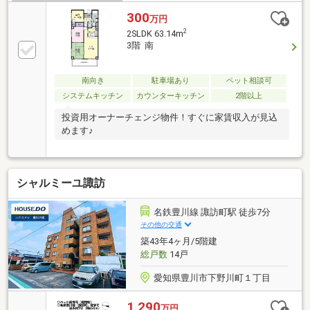
300
万円
2
2SLDK 63.14m
3階 南
南向き
駐車場あり
ペット相談可
システムキッチン
カウンターキッチン
2階以上
投資用オーナーチェンジ物件！すぐに家賃収入が見込
めます♪
シャルミーユ諏訪
名鉄豊川線 諏訪町駅 徒歩7分
その他の交通
築43年4ヶ月/5階建
総戸数
14戸
愛知県豊川市下野川町１丁目
1,290
万円