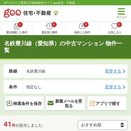
NTTグループ運営の不動産総合サイト goo住宅・不動産
1
0
0
0
最近検索した条件
最近見た物件
保存した条件
お気に入り
名鉄豊川線（愛知県）の中古マンション 物件一
覧
路線
変更する
名鉄豊川線
条件
変更する
指定なし
新着メールを受
検索条件を保存
アプリで探す
取る
41
件
が該当しました。