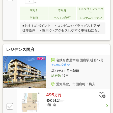
モニタ付インターホ
南向き
専用庭
ン
所有権
ペット相談可
システムキッチン
■おすすめポイント ・コンビニやドラッグストアが
徒歩圏内 ・豊川ICへアクセスしやすく車移動にも便
利 ・ガーデニングやお子さまの遊び場として活用で
きる専用庭 ・オール電化仕様で火を使わず安心■教
育施設 ・桜木小学校 徒歩17分 ・東部中学校 徒
レジデンス国府
歩14分 ・豊川北部保育園 徒歩7分□■おうち探しは
家デパ へ■□――――――・・・ 住宅ローンや住み替え
など、不動産のことなら何でもご相談ください。 土
名鉄名古屋本線 国府駅 徒歩12分
日、平日夜のお仕事終わりでもご案内可能です。 キ
その他の交通
ッズスペースもご用意しております。ぜひご家族揃っ
築44年3ヶ月/4階建
てご来店ください
総戸数
16戸
♪―――――――――――――――――――――――
愛知県豊川市国府町下坊入
499
万円
2
4DK 68.21m
1階 南