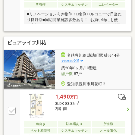
所有権
システムキッチン
エレベーター
■リノベーション向き物件！□南側バルコニーで日当た
り良好◎■周辺商業施設多数あり！□お買い物にも便利
な立地！＊＊ライフインフォメーション＊＊■JR飯田
線「豊川」駅…徒歩約13分□豊小学校…徒歩約8分■東部
中学校…徒歩約18分□ローソン豊川天神店…徒歩約3分■
ピュアライフ川花
ディスカウントドラッグコスモス豊川駅東店…徒歩約9
分物件の詳細はもちろん、住宅ローンなどのご相談も
承ります！まずはお気軽にお問い合わせください♪
名鉄豊川線 諏訪町駅 徒歩14分
その他の交通
築20年8ヶ月/10階建
総戸数
87戸
愛知県豊川市川花町３
1,490
万円
2
3LDK 83.32m
2階 南
南向き
駐車場あり
所有権
ペット相談可
システムキッチン
オール電化