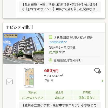
【教育施設】■豊小学校…徒歩13分■東部中学校…徒歩3
分【おすすめポイント】■静かで落ち着いた閑静な住
宅地■留守中も荷物を受け取れる宅配ボックス■保育施
設や公園が徒歩圏内！□■おうち探しは 家デパ へ
■□――――――・・・ 住宅ローンや住み替えなど、不
ナビシティ豊川
動産のことなら何でもご相談ください。 土日、平日
夜のお仕事終わりでもご案内可能です。 キッズスペ
ースもご用意しております。ぜひご家族揃ってご来店
ＪＲ飯田線 豊川駅 徒歩15分
ください♪―――――――――――――――――――――――
その他の交通
築34年2ヶ月/7階建
総戸数
30戸
愛知県豊川市光陽町
680
万円
2
2LDK 56.63m
7階 南
南向き
最上階
所有権
システムキッチン
2階以上
間取り図有り
【豊川市立豊小学校・東部中学校エリア】小学校まで