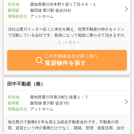
所在地
愛知県豊川市本野ケ原１丁目４６－１
最寄駅
飯田線 豊川駅 徒歩23分
情報提供元
アットホーム
当社は豊川インター近くに本社を構え、売買不動産の仲介をメイン
で活動している会社です。親身になって相談に乗らせて頂きますの
で、どうぞ安心してお任せください。【売りたい】方にも【買いた
もっと見る
い】方にも、豊富な知識でお客様のご希望に沿ったご提案をさせて
頂きます。ぜひ一度、ご連絡・ご来店をお待ちしております。
この不動産会社が取り扱う
賃貸物件を探す
田中不動産（株）
所在地
愛知県豊川市豊川町仁保通１－７
最寄駅
飯田線 豊川駅 徒歩1分
情報提供元
アットホーム
地元豊川で創業6５年を迎える総合不動産会社です。不動産の売
買、賃貸という仲介業務だけでなく、開発、管理、資産活用、自社
買取という領域もワンストップで行えるのが、総合不動産会社の特