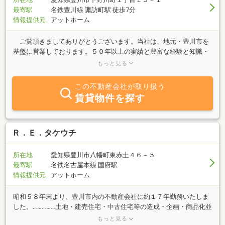
最寄駅
名鉄豊川線 諏訪町駅 徒歩7分
情報提供元
アットホーム
ご覧頂きましてありがとうございます。当社は、地元・豊川市を
基盤に営業しております。５０年以上の実績と豊富な経験と知識・
真心で皆様のご要望に応えられるよう不動産情報を取りそろえてお
もっと見る
ります。査定・不動産売買に関することでお悩みの個人様、法人様
への無料相談も受け付けております。弁護士・司法書士・行政書
この不動産会社が取り扱う
士・土地家屋調査士・金融機関と連携がありますので、物件の資産
賃貸物件を探す
価値やお客様のライフプランにあわせたご提案＝不動産コンサルテ
ィングを“親身に”“丁寧”にさせていただきます。“ちょっと先のこと
だけど・・・”のことでも、お気軽にお問いあわせお待ちしておりま
す。※２０１８年４月 事務所改装しました。
Ｒ．Ｅ．タケウチ
所在地
愛知県豊川市八幡町東赤土４６－５
最寄駅
名鉄名古屋本線 国府駅
情報提供元
アットホーム
昭和５８年末より、豊川市内の不動産会社に約１７年勤務いたしま
した。……………土地・建売住宅・中古住宅等の造成・企画・商品化並
びにその販売をする業務……………営業エリアは豊川市・豊橋市・田原
もっと見る