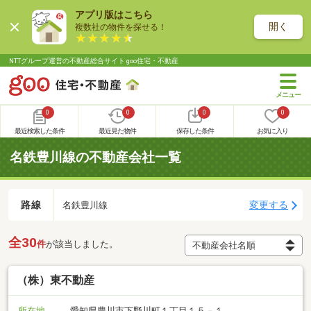
アプリ版はこちら
開く
複数社の物件を探せる！
NTTグループ運営の不動産総合サイト goo住宅・不動産
0
0
0
0
最近検索した条件
最近見た物件
保存した条件
お気に入り
名鉄豊川線の不動産会社一覧
路線
変更する
名鉄豊川線
全30
件
が該当しました。
（株）東不動産
所在地
愛知県豊川市下野川町１丁目１５－１