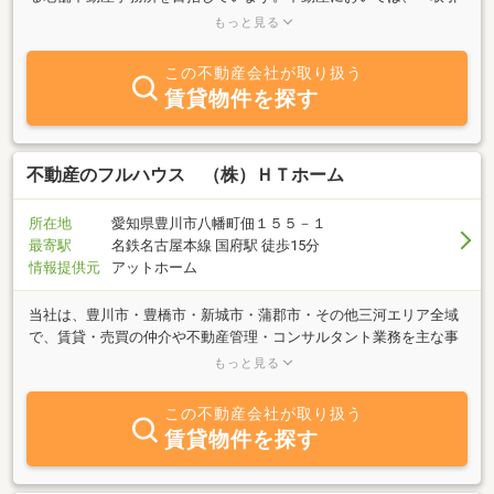
の安全」「気配り心配り」をモットーに皆様に貢献できるよう心が
もっと見る
けています。不動産を売ったり、買ったりすることとは、大きなお
金が動きますので、細心の注意を払っています。不動産を売りたい
この不動産会社が取り扱う
方には、無料査定をし、諸経費や税務についてのシュミレーション
賃貸物件を探す
をしますので、お気軽にご相談下さい。不動産を買いたい方には、
不動産以外にかかる諸経費や住宅ローンや税務についてのご説明を
無料相談いたしますので、お気軽にご来店ください。お気軽に、ご
来店頂ける様、店づくりにも気を配っておりますので、是非一度、
不動産のフルハウス （株）ＨＴホーム
当店まで足を運んで頂ければと思います。
所在地
愛知県豊川市八幡町佃１５５－１
最寄駅
名鉄名古屋本線 国府駅 徒歩15分
情報提供元
アットホーム
当社は、豊川市・豊橋市・新城市・蒲郡市・その他三河エリア全域
で、賃貸・売買の仲介や不動産管理・コンサルタント業務を主な事
業内容とする会社です。アパート・マンション・貸家を貸したい方
もっと見る
や借りたい方、一般住宅・土地を売却したい方や購入したい方、貸
店舗・テナント物件をお探しの方も不動産に関するご相談は、全て
この不動産会社が取り扱う
当社にお任せ下さい。初めての一人暮らしや新婚さん・ファミリー
賃貸物件を探す
さん、ペット同居希望の方、新規開業・テナント出店希望の方など
賃貸物件に関するご相談は、何でもお気軽にお尋ね下さい。また、
収益物件（売アパート・売マンション）の売却・購入・その後の賃