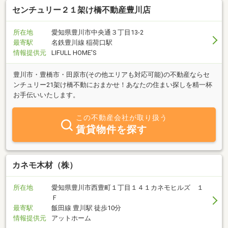
貸募集・管理運営のご相談も承ります。経験豊富なベテランのスタ
センチュリー２１架け橋不動産豊川店
ッフが、親切に対応致しますので、是非とも当社へお任せ下さい。
所在地
愛知県豊川市中央通３丁目13-2
最寄駅
名鉄豊川線 稲荷口駅
情報提供元
LIFULL HOME'S
豊川市・豊橋市・田原市(その他エリアも対応可能)の不動産ならセ
ンチュリー21架け橋不動におまかせ！あなたの住まい探しを精一杯
お手伝いいたします。
この不動産会社が取り扱う
賃貸物件を探す
カネモ木材（株）
所在地
愛知県豊川市西豊町１丁目１４１カネモヒルズ １
Ｆ
最寄駅
飯田線 豊川駅 徒歩10分
情報提供元
アットホーム