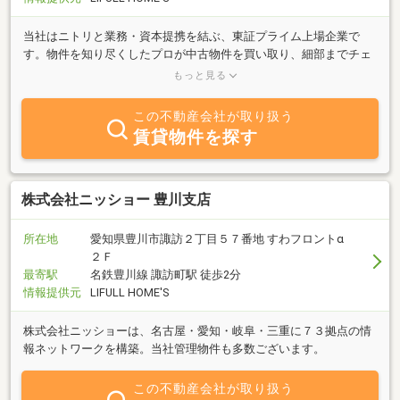
当社はニトリと業務・資本提携を結ぶ、東証プライム上場企業で
す。物件を知り尽くしたプロが中古物件を買い取り、細部までチェ
ックし、自社規格に沿って丁寧にリフォームしているので、ご購入
もっと見る
後も安心が続きます。
この不動産会社が取り扱う
賃貸物件を探す
株式会社ニッショー 豊川支店
所在地
愛知県豊川市諏訪２丁目５７番地 すわフロントα
２Ｆ
最寄駅
名鉄豊川線 諏訪町駅 徒歩2分
情報提供元
LIFULL HOME'S
株式会社ニッショーは、名古屋・愛知・岐阜・三重に７３拠点の情
報ネットワークを構築。当社管理物件も多数ございます。
この不動産会社が取り扱う