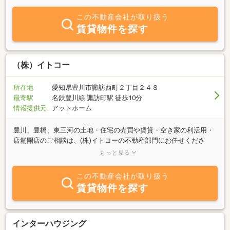
市・新城市・蒲郡市その後、豊橋市内の不動産仲介会社に約７年勤
務いたしました。この合計約２４年の経験を礎に２００７．９．１
この不動産会社が取り扱う
に、地元であり土地区画整理の進行する豊川市八幡町東赤土に不動
賃貸物件を探す
産事務所を開設致しまして、現在に至っております。【丁寧な取
引】を身上としております。｛売却物件の無料査定いたします｝
｛登録物件以外の情報ございます｝ ……お気軽にご来店・ご連絡く
ださい
（株）イトコー
営業時間 ９：００～１７：３０ 土
所在地
愛知県豊川市諏訪西町２丁目２４８
曜・日曜も営業しております。
最寄駅
名鉄豊川線 諏訪町駅 徒歩10分
情報提供元
アットホーム
豊川、豊橋、東三河の土地・住宅の売買や賃貸・空き家の利活用・
店舗開店のご相談は、(株)イトコーの不動産部門にお任せくださ
い。創業77周年を迎えた (株)イトコーがお客様の夢の実現のお手伝
もっと見る
いをさせていただきます。イトコーは工務店でもありますので、新
築・リフォーム・リノベーションのご相談もお受けいたします。ま
この不動産会社が取り扱う
もなく、環境共生型分譲地『こくらす*はぎのもり』の分譲が始まり
賃貸物件を探す
ます！豊川の風景と、人のつながりを未来へ受け継ぐ分譲地「はぎ
のもり」。ゆったりとした敷地設計と、あえて詰め込みすぎない“余
白”のある街並みが、暮らしに心地よい時間を生み出します。家の中
だけで完結せず、庭先での会話や子どもたちの遊ぶ風景が自然に広
インターハウジング