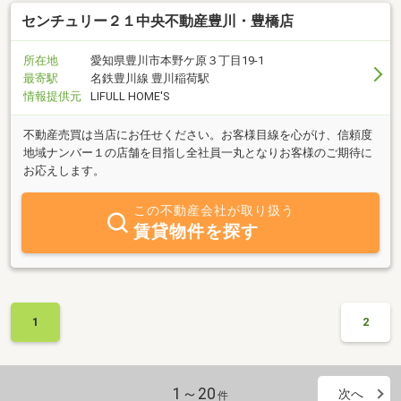
センチュリー２１中央不動産豊川・豊橋店
所在地
愛知県豊川市本野ケ原３丁目19-1
最寄駅
名鉄豊川線 豊川稲荷駅
情報提供元
LIFULL HOME'S
不動産売買は当店にお任せください。お客様目線を心がけ、信頼度
地域ナンバー１の店舗を目指し全社員一丸となりお客様のご期待に
お応えします。
この不動産会社が取り扱う
賃貸物件を探す
1
2
1～20
次へ
件