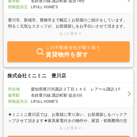
最寄駅
名鉄豊川線 諏訪町駅 徒歩14分
情報提供元
LIFULL HOME'S
豊川市、新城市、豊橋市まで幅広くお部屋のご紹介をしています。
明るく元気なスタッフが、お部屋探しをお手伝いさせて頂きます。
お部屋探しからご契約手続きまでオンライン対応も可能。LINEも可
もっと見る
能です。
この不動産会社が取り扱う
賃貸物件を探す
株式会社ミニミニ 豊川店
所在地
愛知県豊川市諏訪３丁目１４５ レアール諏訪１F
最寄駅
名鉄豊川線 諏訪町駅 徒歩3分
情報提供元
LIFULL HOME'S
★ミニミニ豊川店では、お客様に寄り添い、お部屋探しをバックア
ップさせて頂きます★家具家電付きの物件や、家賃・初期費用の交
渉が出来る物件、新築、ペット可物件など豊富に取り揃えておりま
もっと見る
す。