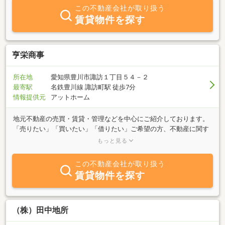
この不動産会社が取り扱う
賃貸物件を探す
亨栄商事
所在地
愛知県豊川市諏訪１丁目５４－２
最寄駅
名鉄豊川線 諏訪町駅 徒歩7分
情報提供元
アットホーム
地元不動産の売買・賃貸・管理などを中心にご紹介しております。
「売りたい」「買いたい」「借りたい」ご希望の方、不動産に関す
る質問をご相談ください。誠心誠意対応させていただきます。諏訪
もっと見る
中心部、豊川郵便局の東側に事務所がありますので、お気軽にお立
ち寄りください。
この不動産会社が取り扱う
賃貸物件を探す
（株）田中地所