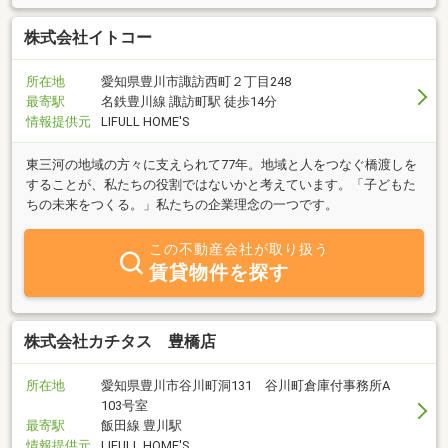
株式会社イトコー
所在地
愛知県豊川市諏訪西町２丁目248
最寄駅
名鉄豊川線 諏訪町駅 徒歩14分
情報提供元
LIFULL HOME'S
東三河の地域の方々に支えられて77年。地域と人をつなぐ橋渡しを
することが、私たちの役割ではないかと考えています。「子どもた
ちの未来をつくる。」私たちの企業理念の一つです。
この不動産会社が取り扱う
賃貸物件を探す
株式会社カチタス 豊橋店
所在地
愛知県豊川市谷川町洞131 谷川町倉庫付事務所A
103号室
最寄駅
飯田線 豊川駅
情報提供元
LIFULL HOME'S