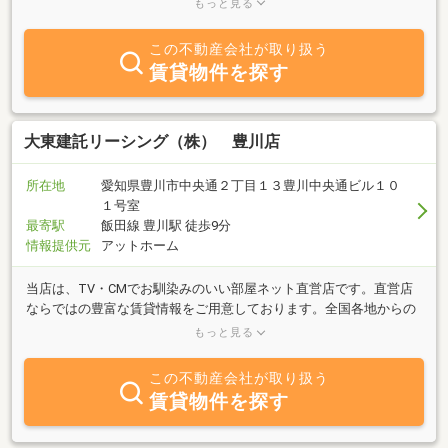
もっと見る
徴です。豊川市内の不動産を「売りたい」「買いたい」「貸した
い」「借りたい」ご希望の方、何でもお気軽にご相談ください。近
この不動産会社が取り扱う
年では、事業用不動産にも力を入れており、事業用不動産をお探し
賃貸物件を探す
の方への的確なアドバイスができるのも特徴です。また当社では、
不動産オーナー様向けの資産活用、資産整理、相続対策の専門スタ
ッフがおり、総合的な不動産コンサルティングを実施する中で、
内々での売却相談も多く受けております。ネット非公開物件もござ
大東建託リーシング（株） 豊川店
いますので、まずはお気軽にご相談ください。
所在地
愛知県豊川市中央通２丁目１３豊川中央通ビル１０
１号室
最寄駅
飯田線 豊川駅 徒歩9分
情報提供元
アットホーム
当店は、TV・CMでお馴染みのいい部屋ネット直営店です。直営店
ならではの豊富な賃貸情報をご用意しております。全国各地からの
お部屋探し(オンラインでのご案内も可能)、お急ぎの引越し、現地
もっと見る
ご案内も対応可能です！新婚様、ご転勤の法人様、学生様、ご自宅
リフォーム中の仮住まい、ペット可物件、初めての一人暮らしなど
この不動産会社が取り扱う
お客様の様々なニーズにお応え致します！ご来店の際はご予約頂き
賃貸物件を探す
ますとお待たせする事なくご対応させて頂きます。風光明媚な三河
地区『どいい部屋あるで見にこりん♪』