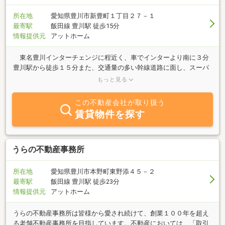
がる場所。職人や地域とのつながりを感じながら、自分らしい暮ら
しをゆっくり育てていける、便利さだけではない“豊かさ”を大切に
所在地
愛知県豊川市新豊町１丁目２７－１
した街です。公開をお楽しみに！
最寄駅
飯田線 豊川駅 徒歩15分
情報提供元
アットホーム
東名豊川インターチェンジに程近く、車でインターより南に３分
豊川駅から徒歩１５分また、交通量の多い幹線道路に面し、スーパ
ーバロー西側の好立地な場所に店舗を構えております。来店された
もっと見る
お客様には「分かりやすいところにある」「はいりやすい」といっ
ていただいております。 不動産会社がもたれがちな抵抗感をでき
この不動産会社が取り扱う
るだけ払拭し、外からよく店内が見えるようになっており、安心し
賃貸物件を探す
て入っていただけます。是非、お気軽にご来店ください。売る時、
買う時、貸す時、借りる時、夢をかたちに不動産、賃貸のことなら
お任せ下さい。いい家。いい土地。あなたの住まい探し応援しま
す。不動産に関する疑問や悩みの無料相談も行っております。悩ん
うらの不動産事務所
でいる人に対して常に心が開かれ、解決の道が見つかるでしょう。
商売の有無に関係なく、お客様とのつながりを大事にしていきたい
所在地
愛知県豊川市本野町東野添４５－２
と考えております。
最寄駅
飯田線 豊川駅 徒歩23分
情報提供元
アットホーム
うらの不動産事務所は皆様から愛され続けて、創業１００年を超え
る老舗不動産事務所を目指しています。不動産においては、「取引