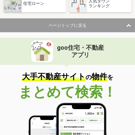
人気タウン
住宅ローン
ランキング
ページトップに戻る
goo住宅・不動産
アプリ
大手不動産サイト
物件
の
を
まとめて検索！