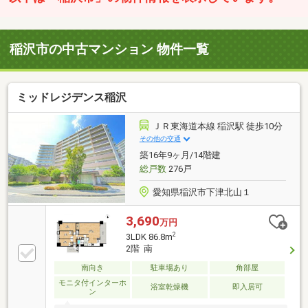
稲沢市の中古マンション 物件一覧
ミッドレジデンス稲沢
ＪＲ東海道本線 稲沢駅 徒歩10分
その他の交通
築16年9ヶ月/14階建
総戸数
276戸
愛知県稲沢市下津北山１
3,690
万円
2
3LDK 86.8m
2階 南
南向き
駐車場あり
角部屋
モニタ付インターホ
浴室乾燥機
即入居可
ン