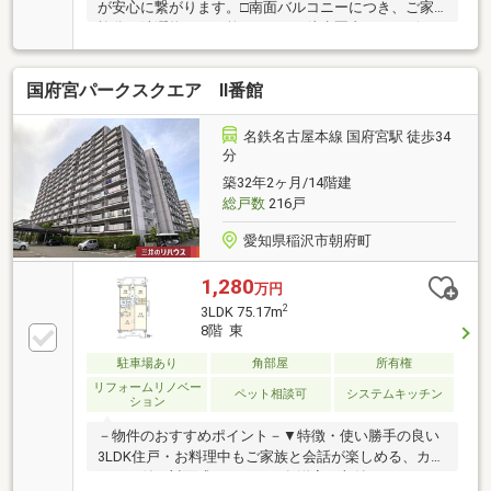
が安心に繋がります。□南面バルコニーにつき、ご家
族分の洗濯物もよく乾きます！■徒歩圏内にコンビ
ニ、薬局があり周辺環境充実！□オートロックマンシ
ョンなので女性やお子様も安心です。＊＊ライフイン
国府宮パークスクエア Ⅱ番館
フォメーション＊＊■名鉄尾西線「森上」駅…徒歩約30
分□祖父江小学校…徒歩約13分■祖父江中学校…徒歩約
20分□ファミリーマート 稲沢祖父江曲店…徒歩約5分■
名鉄名古屋本線 国府宮駅 徒歩34
Ｖ・drug 祖父江店…徒歩約7分物件の詳細はもちろ
分
ん、住宅ローンなどのご相談も承ります！まずはお気
築32年2ヶ月/14階建
軽にお問い合わせください♪
総戸数
216戸
愛知県稲沢市朝府町
1,280
万円
2
3LDK 75.17m
8階 東
駐車場あり
角部屋
所有権
リフォームリノベー
ペット相談可
システムキッチン
ション
－物件のおすすめポイント－▼特徴・使い勝手の良い
3LDK住戸・お料理中もご家族と会話が楽しめる、カウ
ンター付き対面式キッチン・各洋室に収納スペースを