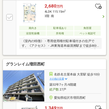
2,680
万円
2
4LDK 115.15m
3階 南
南向き
駐車場あり
角部屋
浴室乾燥機
所有権
ペット相談可
《室内の特徴》・専用使用権付駐車場付きの住戸で
す。《アクセス》・JR東海道本線清洲駅まで徒歩8分
の立地です。《周辺施設》(保育園)大里東みどり保育
園：徒歩約14分(距離約1120m)(幼稚園)ゆめのもりこど
もえん：徒歩約16分(距離約1210m)(小学校)稲沢市立大
グランレイム増田西町
里東小学校：徒歩約16分(距離約1220m)(中学校)稲沢市
立大里東中学校：徒歩約18分(距離約1450m)(スーパー)
マックスバリュ清須春日店：徒歩約12分(距離約950m)
名鉄名古屋本線 大里駅 徒歩10分
(コンビニ)ファミリーマート春日西牧店：徒歩約8分
その他の交通
(距離約610m)(薬局)クスリのアオキ春日店：徒歩約11
築32年7ヶ月/6階建
分(距離約850m)
総戸数
27戸
愛知県稲沢市増田西町
1,349
万円