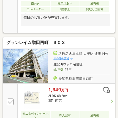
南向き
駐車場あり
所有権
エレベーター
2階以上
間取り図有り
毎日のお買い物が充実します。
グランレイム増田西町 ３０３
名鉄名古屋本線 大里駅 徒歩14分
その他の交通
築32年7ヶ月/6階建
総戸数
27戸
愛知県稲沢市増田西町
1,349
万円
2
2LDK 68.2m
3階 南東
モニタ付インターホ
即入居可
所有権
ン