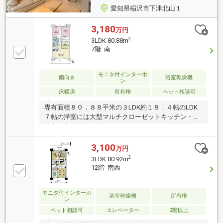
愛知県稲沢市下津北山１
3,180
万円
2
3LDK 80.88m
7階 南
モニタ付インターホ
南向き
浴室乾燥機
ン
床暖房
所有権
ペット相談可
専有面積８０．８８平米の３LDK約１８．４帖のLDK
７帖の洋室には大型マルチクローゼットキッチン・洗
面室は家事動線の良い２WAYアウトポール設計で整形
な洋室とリビングダイニングキッチンにディスポーザ
ーバルコニーは奥行約２ｍ、スロップシンク有
3,100
万円
2
3LDK 80.92m
12階 南西
モニタ付インターホ
浴室乾燥機
所有権
ン
ペット相談可
エレベーター
2階以上