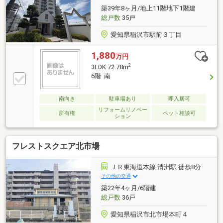
濯も貯めることなく安心です。■周辺環境■・大里東小
築39年8ヶ月/地上11階地下1階建
学校 徒歩約19分・大里東中学校 徒歩約21分
総戸数
35戸
愛知県稲沢市駅前３丁目
1,880
万円
2
3LDK 72.78m
6階 南
南向き
駐車場あり
即入居可
リフォームリノベー
所有権
ペット相談可
ション
フレストスクエア北市場
ＪＲ東海道本線 清洲駅 徒歩8分
その他の交通
築22年4ヶ月/6階建
総戸数
36戸
愛知県稲沢市北市場本町４