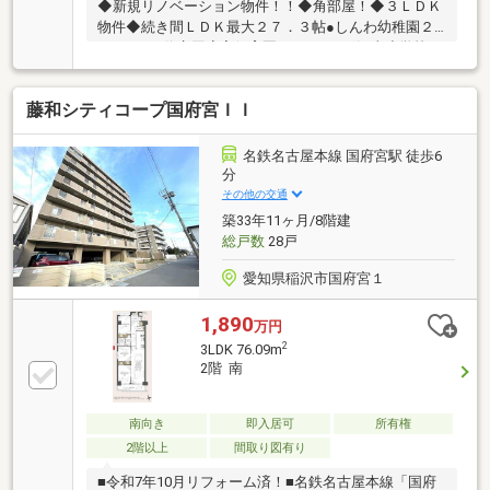
◆新規リノベーション物件！！◆角部屋！◆３ＬＤＫ
物件◆続き間ＬＤＫ最大２７．３帖●しんわ幼稚園２
０００ｍ●信竜国府宮保育園６１０ｍ●稲沢東小学校１
３００ｍ●稲沢中学校７００ｍ●カネスエ４８０ｍ●セ
ブンイレブン３６０ｍ●ヘルスバンク６００ｍ●こうの
藤和シティコープ国府宮ＩＩ
みやクリニック４３０ｍ●北出公園５５０ｍ≪令和７
年１０月リノベーション済≫・システムキッチン新
品・お風呂新品・トイレ新品・洗面台新品・建具新
名鉄名古屋本線 国府宮駅 徒歩6
品・クロス張替・床材貼替・配管更新・ハウスクリー
分
ニング
その他の交通
築33年11ヶ月/8階建
総戸数
28戸
愛知県稲沢市国府宮１
1,890
万円
2
3LDK 76.09m
2階 南
南向き
即入居可
所有権
2階以上
間取り図有り
■令和7年10月リフォーム済！■名鉄名古屋本線「国府