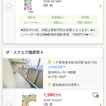
2
3LDK 62.54m
6階 南
南向き
駐車場あり
所有権
エレベーター
2階以上
間取り図有り
■居住中の為、内覧は事前予約が必要となります。■エ
レベーター停止階■敷地外南駐車場 7000円/月■ペッ
ト飼育不可＼周辺環境／稲沢西小学校まで徒歩約6分
稲沢西中学校まで徒歩約9分ウエルシア稲沢前田店ま
で徒歩約6分平和堂稲沢店まで徒歩約10分住宅ロー
ザ・スクエア国府宮４
ン・資金計画はハウスドゥ一宮中央にお任せくださ
い！お借り入れ延滞などのお悩みある方も一度ご相談
ください。＼理想のおうち探しを全力でサポートいた
ＪＲ東海道本線 稲沢駅 徒歩13分
します／
その他の交通
築38年6ヶ月/14階建
総戸数
136戸
愛知県稲沢市長野１
1,580
万円
2
3LDK 75.22m
3階 南