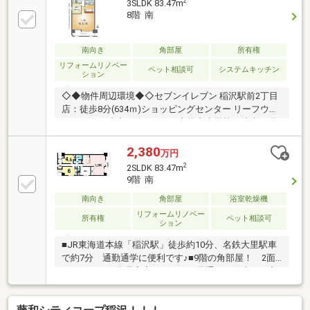
2
3SLDK 83.47m
8階 南
南向き
角部屋
所有権
リフォームリノベー
ペット相談可
システムキッチン
ション
◇◆物件周辺環境◆◇セブンイレブン 稲沢駅前2丁目
店：徒歩8分(634ｍ)ショッピングセンター リーフウォ
ーク稲沢：徒歩23分(1822ｍ)大里東小学校：徒歩22分
(1743ｍ)◇◆住宅ローン無料相談受付中◆◇転職した
て、勤続年数が短い、車のローンなど他のお借入があ
2,380
万円
る方、自営業の方、諸費用・追加工事費用などまとめ
2
2SLDK 83.47m
て住宅ローンに組み込みたい方などお客様に最適な資
9階 南
金計画をさせていただきます！
南向き
角部屋
浴室乾燥機
リフォームリノベー
所有権
ペット相談可
ション
■JR東海道本線「稲沢駅」徒歩約10分、名鉄大里駅車
で約7分 通勤通学に便利です♪■9階の角部屋！ 2面
バルコニーで全居室窓があるので風通し・陽当たり良
好☆ もちろん眺望も良好！■ペット飼育可能(細則有
り)！■大里東小学校徒歩約17分、大里東中学校徒歩約