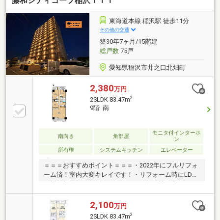
藤和シティコープ稲沢ＩＩＩ
18分■パールシティ徒歩約15分 お買い物に便利です
♪※内覧は2026年9月以降になります◇◇買替の方、自
己資金の少ない方、勤続年数短い方、自営業の方住宅
東海道本線 稲沢駅 徒歩11分
ローンにご不安のある方、お気軽にご相談ください
その他の交通
◇◇「お家探し」「ご売却」は 地域密着型不動産
築30年7ヶ月/15階建
ハウスドゥ 稲沢におまかせ下さい！☆住宅ローン無料
総戸数
75戸
相談会開催中☆
愛知県稲沢市井之口北畑町
2,380
万円
2
2SLDK 83.47m
9階 南
モニタ付インターホ
南向き
角部屋
ン
所有権
システムキッチン
エレベーター
＝＝＝おすすめポイント＝＝＝・2022年にフルリフォ
ーム済！室内大変キレイです！・リフォーム時にLDK
と横の部屋をつなげたため、LDKは約20帖の広さとな
っています。お子様が遊ぶスペースも確保できます
☆・9階のため開放感があり眺望良好！・南向きで日
2,100
万円
当たり良好！南面バルコニーを備えているので気軽に
2
2SLDK 83.47m