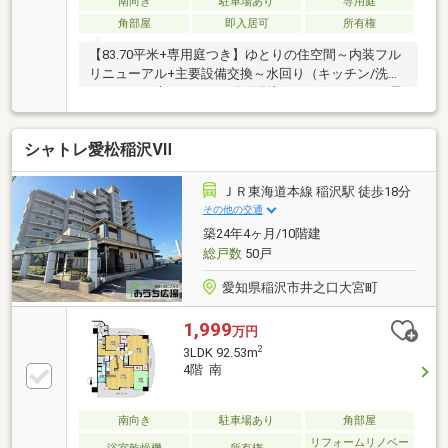
南向き
駐車場あり
専用庭
角部屋
即入居可
所有権
【83.70平米+専用庭つき】ゆとりの住空間～内装フル
リニューアル+主要設備交換～水回り（キッチン/洗面/
トイレ）や床・クロスを全面刷新。リビングにはお洒
落なスポットライトも！ゆとりの幅100cm洗面化粧
台、お掃除ラクラクなTOTO製トイレなど、家事負担
シャトレ愛松稲沢Ⅶ
を減らす工夫が満載です。◇角住戸・三面バルコニ
ー・ペット可戸建て感覚で家庭菜園やプールも楽しめ
そうです◇専用使用権つき駐車場戸建て感覚でスムー
ＪＲ東海道本線 稲沢駅 徒歩18分
ズにお使いいただけます◇エアコン1台新設室内快適
その他の交通
にご内覧いただけますオプション提案も可能です。お
築24年4ヶ月/10階建
風呂の新品交換ご相談くださいませ
総戸数
50戸
愛知県稲沢市井之口大宮町
1,999
万円
2
3LDK 92.53m
4階 南
南向き
駐車場あり
角部屋
リフォームリノベー