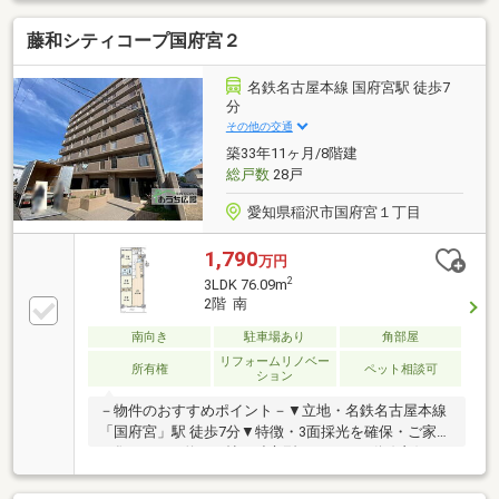
わせ受け付けます！ご契約者様へプレゼント！マット
藤和シティコープ国府宮２
レス、エアコン、TV、食洗機、冷蔵庫、洗濯機、掃除
機の中からお選び頂けます。(景品法規約上限内商品）
プレゼント情報見ましたとお伝え下さい♪
名鉄名古屋本線 国府宮駅 徒歩7
分
その他の交通
築33年11ヶ月/8階建
総戸数
28戸
愛知県稲沢市国府宮１丁目
1,790
万円
2
3LDK 76.09m
2階 南
南向き
駐車場あり
角部屋
リフォームリノベー
所有権
ペット相談可
ション
－物件のおすすめポイント－▼立地・名鉄名古屋本線
「国府宮」駅 徒歩7分▼特徴・3面採光を確保・ご家族
が集うLDKは約16.4帖・独立型キッチンは動線良好な
2WAY仕様・浴室は自然換気が可能な窓付き・各洋
室・玄関ホールに収納を設置▼2025年10月室内リフォ