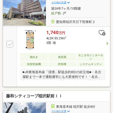
▼周辺環境・リーフウォーク稲沢 徒歩4分(約320m)■
その他の交通
ご希望の住まい探しをお手伝いします
築26年7ヶ月/10階建
━━━━━・・・物件の詳細・ご相談はお気軽にお問
総戸数
-戸
い合わせください。
愛知県稲沢市日下部東町２
1,740
万円
2
4LDK 83.29m
3階 南
モニタ付インターホ
南向き
角部屋
ン
浴室乾燥機
所有権
システムキッチン
■JR東海道本線「清洲」駅徒歩約8分の好立地■・名古
屋駅まで一本で通勤通学にも大変便利です！・名古屋
市内の移動はもちろん、遠方へのお出かけも安心♪■南
東角部屋につき日当たり良好！■・両面バルコニーの
為通風良好！空気の綺麗な室内でお過ごし頂けま
藤和シティコープ稲沢駅前ＩＩ
す。・4LDKの広々とした間取り！一部リフォーム済み
で3LDKとしても利用可能◎・オートロック付きでセキ
ュリティ面も安心！・同一階に広々としたお子様が遊
東海道本線 稲沢駅 徒歩8分
べるスペースあり♪・浴室乾燥機完備！雨の日のお洗
その他の交通