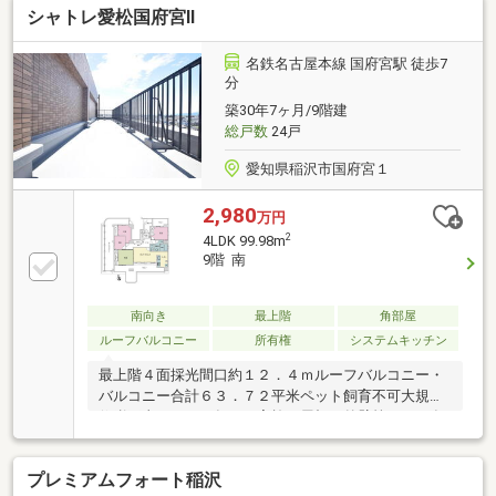
シャトレ愛松国府宮Ⅱ
ーム内容【交換】キッチン、UB、洗面化粧台、トイ
レ、建具 等【貼替】クロス、床▼周辺環境・スーパー
「カネスエ国府宮店」徒歩6分(約470m)・国府宮ふれ
名鉄名古屋本線 国府宮駅 徒歩7
あい公園 徒歩2分(約110m)■ ご希望の住まい探しをお
分
手伝いします ━━━━━・・・物件の詳細・ご相談は
築30年7ヶ月/9階建
お気軽にお問い合わせください。
総戸数
24戸
愛知県稲沢市国府宮１
2,980
万円
2
4LDK 99.98m
9階 南
南向き
最上階
角部屋
ルーフバルコニー
所有権
システムキッチン
最上階４面採光間口約１２．４ｍルーフバルコニー・
バルコニー合計６３．７２平米ペット飼育不可大規模
修繕工事２０２３年９月実施（屋根・外壁等 2026年
５月管理会社ヒアリング）
プレミアムフォート稲沢