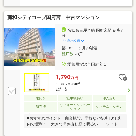
め、たくさん荷物が入ります◇ショッピングモールが
近いのでお買い物に便利です※駐車場承継不可さら
に、ご成約時には『引越しサポート10の特典』 または
藤和シティコープ国府宮 中古マンション
『商品券』 をご用意！選べる特典で、新生活をしっか
りサポートします。初期費用のご相談も柔軟対応！
「想定より高くなりそう…」とお悩みの方、他社では
名鉄名古屋本線 国府宮駅 徒歩7
難しかった費用条件についてもご相談ください。ご事
分
情に合わせたご提案で負担を軽減できる場合も◎◆特
その他の交通
典内容については、ぜひお気軽にお問い合わせくださ
築33年11ヶ月/8階建
い！
総戸数
28戸
愛知県稲沢市国府宮１
1,790
万円
2
3LDK 76.09m
2階 南
南向き
駐車場あり
即入居可
リフォームリノベー
所有権
システムキッチン
ション
■おすすめポイント・商業施設、学校など徒歩10分以
内で便利！・大きな掃き出し窓で明るい！・ワイドバ
ルコニー！□自己資金0で購入出来ます！□自営業、勤
続短い方ご相談を！□今すぐ内覧大歓迎！□深夜問い合