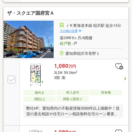
駅・公園・学校、すべてを徒歩圏に「カネスエ」や、
ドラッグストアが周辺に点在し、さらにMEGAドン・
ザ・スクエア国府宮Ａ
キホーテUNY 稲沢東店やリーフウォーク稲沢が車で３
分～５分ほどの場所にあります。
ＪＲ東海道本線 稲沢駅 徒歩13分
その他の交通
築39年9ヶ月/6階建
総戸数
-戸
愛知県稲沢市長野１
1,080
万円
2
3LDK 59.36m
3階 南
南向き
即入居可
所有権
2階以上
間取り図有り
弊社HP、愛知県内の不動産情報5000件以上掲載中！賃
貸の退去相談や住宅ローン相談無料住宅ローン審査が
ご不安な方、購入か賃貸か悩まれている方、初めての
お家購入の方等は当店にお任せください当店であれ
ば、頭金、自己資金なくてもお家の購入が可能引っ越