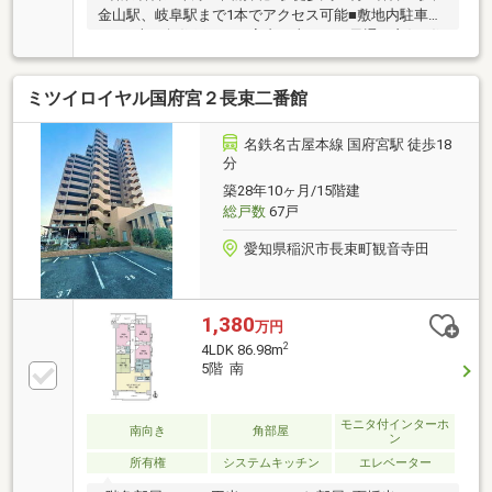
金山駅、岐阜駅まで1本でアクセス可能■敷地内駐車場
あり■南西角住戸のため室内日当たり、風通し良好■住
戸からの眺望良好■キッチンから洗面につながる家事
動線の短い間取り■使い勝手の良い４LDK■全居室収納
ミツイロイヤル国府宮２長束二番館
完備で荷物もスッキリ■リフォームの相談可能■小中学
校が近くお子様の通学時安心■ご内覧可能【Life
Information】□大塚小学校・・徒歩約12分□稲沢西中学
名鉄名古屋本線 国府宮駅 徒歩18
校・・徒歩約3分高御堂中央保育園・・徒歩約8分□稲
分
沢公園・・徒歩約9分□ファミリーマート稲沢前田
築28年10ヶ月/15階建
店・・徒歩約5分□ウエルシア稲沢前田店・・徒歩約7
総戸数
67戸
分
愛知県稲沢市長束町観音寺田
1,380
万円
2
4LDK 86.98m
5階 南
モニタ付インターホ
南向き
角部屋
ン
所有権
システムキッチン
エレベーター