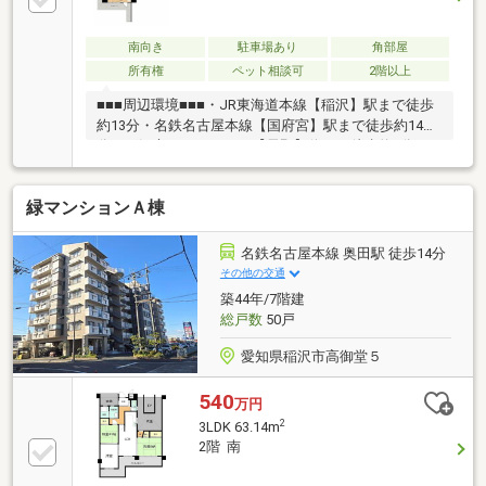
南向き
駐車場あり
角部屋
所有権
ペット相談可
2階以上
■■■周辺環境■■■・JR東海道本線【稲沢】駅まで徒歩
約13分・名鉄名古屋本線【国府宮】駅まで徒歩約14
分・稲沢市コミュニティ【長野】停まで徒歩約5分■■■
おすすめポイント■■■JR東海道本線「稲沢」駅利用可
能の好立地♪14階建3階部分、3LDK＋納戸のゆとりあ
緑マンションＡ棟
る間取りで、ご家族にもおすすめです。エレベーター
完備で毎日の移動も快適。納戸付きのため、季節物や
アウトドア用品などの収納スペースも充実していま
名鉄名古屋本線 奥田駅 徒歩14分
す。コンビニやスーパーも徒歩圏内。保育園や小学校
その他の交通
も徒歩圏内にあり、子育て世帯にも安心。図書館や総
築44年/7階建
合病院も利用しやすく、毎日の暮らしを快適にサポー
総戸数
50戸
トしてくれる住環境が魅力のマンション。
愛知県稲沢市高御堂５
540
万円
2
3LDK 63.14m
2階 南