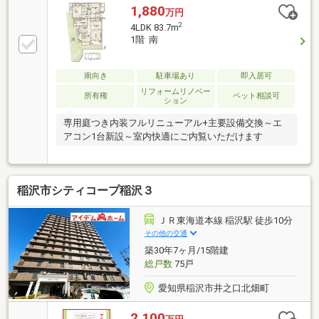
フォーム済み2023年冬 キッチンリフォーム2020年
1,880
万円
冬 浴室リフォーム■追い炊き機能や浴室乾燥機など
2
4LDK 83.7m
設備が充実■豊富な収納スペース付き■天井が高く開放
1階 南
感があるお部屋■宅配ボックスやエレベーターなど共
有部分も充実○○○○○周辺環境○○○○○■大里西小学校
徒歩約18分■大里中学校 徒歩約21分■セブンイレブン
南向き
駐車場あり
即入居可
稲沢中之庄店 徒歩約5分■みのり保育園 徒歩約10分
リフォームリノベー
所有権
ペット相談可
ション
専用庭つき内装フルリニューアル+主要設備交換～エ
アコン1台新設～室内快適にご内覧いただけます
稲沢市シティコープ稲沢３
ＪＲ東海道本線 稲沢駅 徒歩10分
その他の交通
築30年7ヶ月/15階建
総戸数
75戸
愛知県稲沢市井之口北畑町
2,100