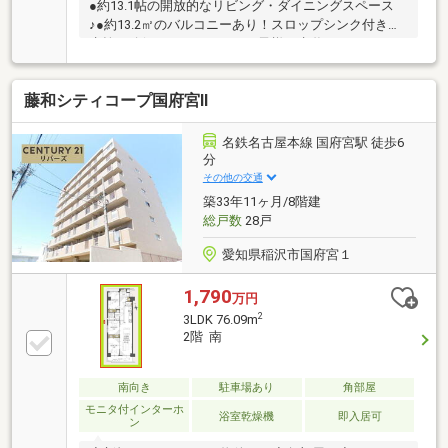
●約13.1帖の開放的なリビング・ダイニングスペース
♪●約13.2㎡のバルコニーあり！スロップシンク付きで
水栓を確保しているため、お子様の水遊びやガーデニ
ングができます♪●バルコニーから、濃尾平野を一望で
きる眺望をお楽しみいただけます！●全居室収納・確
藤和シティコープ国府宮Ⅱ
保！●横長キッチンでお料理楽々♪●普段使わない季節
物もたっぷり収納可能なウォークインクローゼットあ
り！
名鉄名古屋本線 国府宮駅 徒歩6
分
その他の交通
築33年11ヶ月/8階建
総戸数
28戸
愛知県稲沢市国府宮１
1,790
万円
2
3LDK 76.09m
2階 南
南向き
駐車場あり
角部屋
モニタ付インターホ
浴室乾燥機
即入居可
ン