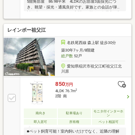
5階角部屋 86.98平米 4LDKのお部屋3面採光につ
き、眺望・採光・通風良好です。家族との会話が弾む
対面式カウンターキッチン玄関には靴箱、各居室に収
納あり荷物の多いお客様におすすめです。キッチン、
浴室に窓があるので、換気もしやすいです。3面採光
レインボー祖父江
の角部屋につき、眺望・採光・通風良好です。～
Living Information～ 小正小学校（620ｍ） 稲沢中
学校（1100ｍ） 長束梅公園（80ｍ） 稲沢市民病院
名鉄尾西線 森上駅 徒歩30分
（220ｍ）
築30年7ヶ月/8階建
総戸数
52戸
愛知県稲沢市祖父江町祖父江北
川原
850
万円
2
4LDK 76.7m
2階 南
モニタ付インターホ
南向き
駐車場あり
ン
即入居可
所有権
ペット相談可
■ペット飼育可能！室内飼いだけでなく、近隣の理解