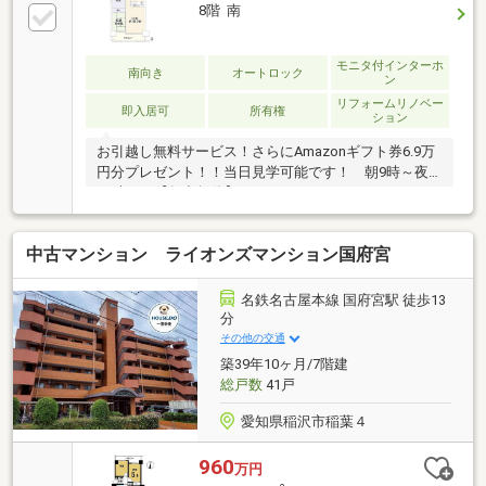
外干し可能です☆・キッチンと水回りが近くにあるた
8階 南
め家事の効率化が叶います！・居室のほかに約5帖の
納戸があり、窓がついているので部屋としても使用可
能◎＝＝＝周辺環境＝＝＝・JR東海道本線「稲沢」
モニタ付インターホ
南向き
オートロック
ン
駅 徒歩約11分・リーフウォーク稲沢 車約8分・セ
リフォームリノベー
ブンイレブン稲沢駅前2丁目店 徒歩約9分
即入居可
所有権
ション
お引越し無料サービス！さらにAmazonギフト券6.9万
円分プレゼント！！当日見学可能です！ 朝9時～夜
21時まで【年中無休】
中古マンション ライオンズマンション国府宮
名鉄名古屋本線 国府宮駅 徒歩13
分
その他の交通
築39年10ヶ月/7階建
総戸数
41戸
愛知県稲沢市稲葉４
960
万円