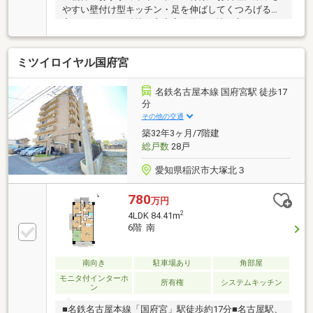
やすい壁付け型キッチン・足を伸ばしてくつろげる和
室がリビングに隣接・主寝室は約13.3帖の広さ、WIC
付・門扉付アルコーブにトランクルーム有・敷地内平
面駐車場1台利用可能(車種による・月額6000円)・ペッ
ミツイロイヤル国府宮
ト飼育可能(細則有)▼2024年7月室内リフォーム済【貼
替】全室クロス、洋室カーペット、畳表替 等【施工】
フロアタイル(LDK・廊下)▼周辺環境・ファミリーマ
名鉄名古屋本線 国府宮駅 徒歩17
ート稲沢下津西三丁目店 徒歩4分(約270m)■ ご希望の
分
住まい探しをお手伝いします ━━━━━・・・物件の
その他の交通
詳細・ご相談はお気軽にお問い合わせください。
築32年3ヶ月/7階建
総戸数
28戸
愛知県稲沢市大塚北３
780
万円
2
4LDK 84.41m
6階 南
南向き
駐車場あり
角部屋
モニタ付インターホ
所有権
システムキッチン
ン
■名鉄名古屋本線「国府宮」駅徒歩約17分■名古屋駅、