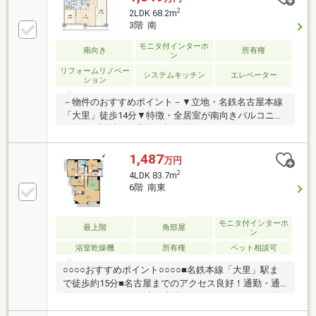
2
2LDK 68.2m
3階 南
モニタ付インターホ
南向き
所有権
ン
リフォームリノベー
システムキッチン
エレベーター
ション
－物件のおすすめポイント－▼立地・名鉄名古屋本線
「大里」徒歩14分▼特徴・全居室が南向きバルコニー
に面する設計・ご家族と顔を合わせやすいセンターリ
ビング・お料理に集中しやすい壁付けキッチン・洋室
約11.0帖は2ドア、南・北両面に窓有▼2026年6月室内
1,487
万円
リフォーム内容【交換】キッチン、浴室、トイレ、洗
2
4LDK 83.7m
面台、給湯器、建具【張替】クロス、CF、網戸【その
6階 南東
他】フローリング上張り、室内クリーニング▼周辺環
境・セブンイレブン稲沢中乃庄店 徒歩5分(約350m)■
ご希望の住まい探しをお手伝いします
モニタ付インターホ
最上階
角部屋
ン
━━━━━・・・物件の詳細・ご相談はお気軽にお問
浴室乾燥機
所有権
ペット相談可
い合わせください。
○○○○おすすめポイント○○○○■名鉄本線「大里」駅ま
で徒歩約15分■名古屋までのアクセス良好！通勤・通
学・おでかけにも便利な立地■三面バルコニーで日当
たり良好■最上階角部屋で通風・眺望良好■一部室内リ