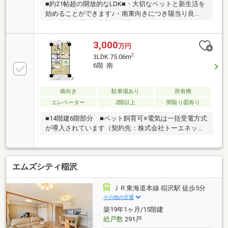
■約21帖超の開放的なLDK■・大切なペットと新生活を
始めることができます♪・南東向きにつき陽当り良
好！明るく暖かい空間でお過ごしいただけます。・角
部屋の為、お隣を気にせず快適な暮らしをお送りいた
だけます☆・ディスポーザー付きで、清潔感のあるキ
3,000
万円
ッチンを保つことができます。・オートロックや防犯
2
3LDK 75.06m
カメラ等セキュリティ面充実！■令和7年7月末リフォ
6階 南
ーム完工■・キッチン、ユニットバス、洗面化粧台、
トイレ、室内ドア、スイッチコンセント交換・全居室
クロス張替え・フロアタイル上張り・網戸張替え・洗
南向き
駐車場あり
所有権
面所、トイレCF交換■周辺環境■・稲沢東小学校 徒歩
エレベーター
2階以上
間取り図有り
約13分・治郎丸中学校 徒歩約19分
■14階建6階部分 ■ペット飼育可※電気は一括受電方式
が導入されています（契約先：株式会社トーエネッ
ク）ペット詳細・・・犬、猫は可。１住戸３匹まで。
成長時の体長５０センチ、体重１０キロ以内。ペット
クラブ加入要。会費月額３００円。
エムズシティ稲沢
ＪＲ東海道本線 稲沢駅 徒歩5分
その他の交通
築19年1ヶ月/15階建
総戸数
291戸