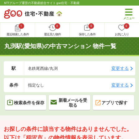
NTTグループ運営の不動産総合サイト goo住宅・不動産
1
0
0
0
最近検索した条件
最近見た物件
保存した条件
お気に入り
丸渕駅(愛知県)の中古マンション 物件一覧
駅
変更する
名鉄尾西線/丸渕
条件
変更する
指定なし
新着メールを受
検索条件を保存
アプリで探す
取る
お探しの条件に該当する物件はありませんでした。
以下は「稲沢市」の物件情報を表示しています。