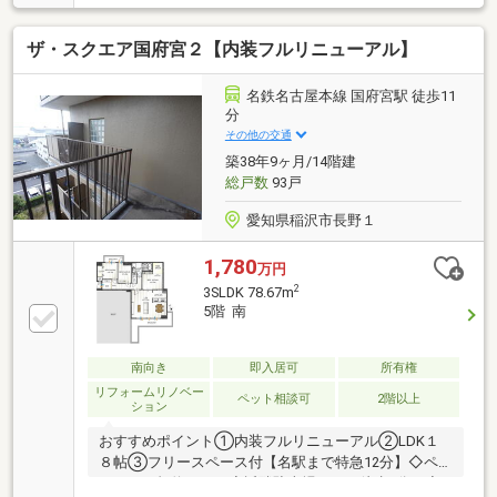
設置・門扉付きの玄関ポーチ(約10.5平米)有・2021年
10月にガス給湯器交換済み・自走式駐車場1台承継要
ザ・スクエア国府宮２【内装フルリニューアル】
(月額5500円／車種による)▼設備・宅配ボックス・エ
レベーター2基▼周辺環境・ショッピングセンター
「アピタタウン稲沢」徒歩8分(約580m)・スーパー
名鉄名古屋本線 国府宮駅 徒歩11
「ヨシヅヤ新稲沢店」徒歩9分(約690m)■ ご希望の住
分
まい探しをお手伝いします ━━━━━・・・物件の詳
その他の交通
細・ご相談はお気軽にお問い合わせください。
築38年9ヶ月/14階建
総戸数
93戸
愛知県稲沢市長野１
1,780
万円
2
3SLDK 78.67m
5階 南
南向き
即入居可
所有権
リフォームリノベー
ペット相談可
2階以上
ション
おすすめポイント①内装フルリニューアル②LDK１
８帖③フリースペース付【名駅まで特急12分】◇ペ
ット可（規約あり）◇近隣駐車場あり（徒歩1分）◇