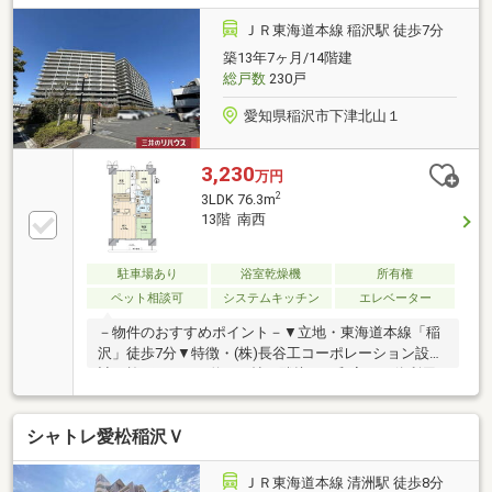
ＪＲ東海道本線 稲沢駅 徒歩7分
築13年7ヶ月/14階建
総戸数
230戸
愛知県稲沢市下津北山１
3,230
万円
2
3LDK 76.3m
13階 南西
駐車場あり
浴室乾燥機
所有権
ペット相談可
システムキッチン
エレベーター
－物件のおすすめポイント－▼立地・東海道本線「稲
沢」徒歩7分▼特徴・(株)長谷工コーポレーション設
計・施工・LDKは約15.5帖、隣接する和室と一体利用
も可・会話が弾む対面式キッチン、パントリー付・ウ
ォークスルーファミリークロークなど、全居室・廊下
シャトレ愛松稲沢Ｖ
に収納有・南西向きバルコニー・駐車場1区画使用権
有(有償／車種による)▼設備・食洗機／ディスポーザ
ー・浴室乾燥機・専用トランクルーム・宅配ボックス
ＪＲ東海道本線 清洲駅 徒歩8分