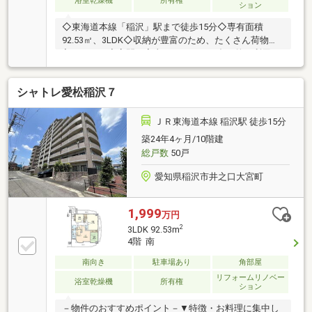
浴室乾燥機
所有権
ション
◇東海道本線「稲沢」駅まで徒歩15分◇専有面積
92.53㎡、3LDK◇収納が豊富のため、たくさん荷物が
入ります。◇客間や家事スペースなど多目的に利用で
きる便利な和室お問い合わせはお気軽に担当者までご
連絡ください。初期費用のご相談も柔軟対応！他社で
シャトレ愛松稲沢７
は難しかった費用条件についてもご相談ください。ご
事情に合わせたご提案で負担を軽減できる場合も◎◆
ぜひお気軽にお問い合わせください！
ＪＲ東海道本線 稲沢駅 徒歩15分
築24年4ヶ月/10階建
総戸数
50戸
愛知県稲沢市井之口大宮町
1,999
万円
2
3LDK 92.53m
4階 南
南向き
駐車場あり
角部屋
リフォームリノベー
浴室乾燥機
所有権
ション
－物件のおすすめポイント－▼特徴・お料理に集中し