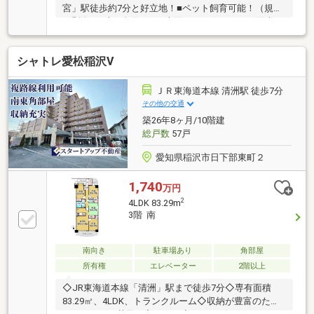
宮」駅徒歩約7分と好立地！■ペット飼育可能！（規約
細則有）■南西角住戸！■南面バルコニーにつき陽当り
良好！＜リフォーム内容＞【交換】キッチン、浴室、
洗面化粧台、トイレ、建具【貼替】全室クロス、全室
シャトレ愛松稲沢Ⅴ
フローリングハウスクリーニング...等
ＪＲ東海道本線 清洲駅 徒歩7分
その他の交通
築26年8ヶ月/10階建
総戸数
57戸
愛知県稲沢市日下部東町２
1,740
万円
2
4LDK 83.29m
3階 南
南向き
駐車場あり
角部屋
所有権
エレベーター
2階以上
◇JR東海道本線「清洲」駅まで徒歩7分◇専有面積
83.29㎡、4LDK、トランクルーム◇収納が豊富のた