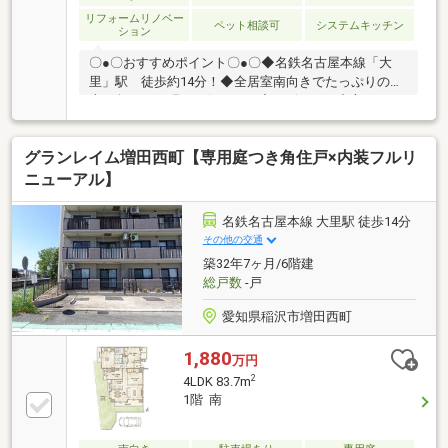
リフォームリノベー
ペット相談可
システムキッチン
ション
〇●〇おすすめポイント〇●〇◆名鉄名古屋本線「大
里」駅 徒歩約14分！◆全居室南向きでたっぷりの陽
光に包まれる明るい住まい！◆リビングを中心とした
間取りが明るいファミリー空間を実現！◆広々バルコ
ニーで洗濯物もたくさん干せます！◆生活利便施設が
グランレイム増田西町【専用庭つき角住戸×内装フルリ
揃っており快適な住環境！■■■リフォーム内容（令和8
年6月完工）■■■キッチン・洗面台・お風呂・トイレ交
ニューアル】
換、コンロ新品、クロス・クッションフロア張替え、
フローリング上張り、網戸貼替え、建具交換、給湯器
名鉄名古屋本線 大里駅 徒歩14分
交換、室内クリーニング■■■【ご内覧・ご来店 ご希
その他の交通
望のお客様へ】■■■ご来店・ご案内可能です！ご希望
築32年7ヶ月/6階建
のお日にちをお気軽にご連絡下さい♪
総戸数
-戸
愛知県稲沢市増田西町
1,880
万円
2
4LDK 83.7m
1階 南