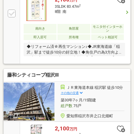
万円
2
3SLDK 83.47m
8階 南
モニタ付インターホ
南向き
角部屋
ン
即入居可
所有権
ペット相談可
◆リフォーム済☆再生マンション♪◆JR東海道線「稲
沢」駅まで徒歩10分の好立地！◆角住戸の為3方向よ
り光が入ります！◆ペット相談可◎【リフォーム】■
新品：キッチン、お風呂、洗面台◆大里東小学校まで
1600m◆大里東中学校まで1600m▼住宅ローン相談は
藤和シティコープ稲沢Ⅲ
お任せを▼「勤続年数が短い」「自己資金を抑えた
い」「他にローンを返済中」「いくらまで借入出来る
か」「金利の低い銀行を紹介して」など数多くの事例
ＪＲ東海道本線 稲沢駅 徒歩10分
と経験をもとにお応えします。▼失敗しないマイホー
その他の交通
ム探しのお手伝い▼メリットだけではなくデメリット
築30年7ヶ月/15階建
もご説明させていただきながらお手伝いをさせて頂き
総戸数
75戸
ます。
愛知県稲沢市井之口北畑町
2,100
万円