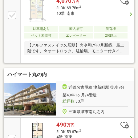
4,070
万円
2
3LDK 68.78m
10階 南東
駐車場あり
即入居可
所有権
ペット相談可
エレベーター
2階以上
【アルファステイツ久居駅】☆令和7年7月新築、最上
階です。☆オートロック、駐輪場、モニター付きイン
ターホン、防犯カメラ、追い焚きバス、温水洗浄便
座、浴室乾燥機、システムキッチン等。
ハイマート丸の内
近鉄名古屋線 津新町駅 徒歩7分
築43年1ヶ月/4階建
総戸数
30戸
三重県津市南丸之内
490
万円
2
3LDK 59.67m
4階 南東