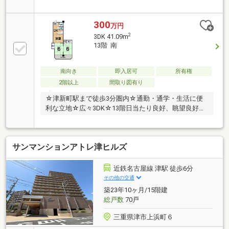
300
万円
2
3DK 41.09m
13階 南
南向き
即入居可
所有権
2階以上
間取り図有り
☆津新町駅まで徒歩3分圏内☆通勤・通学・生活に便
利な立地☆広々3DK☆13階日当たり良好、眺望良好で
す☆
サンマンションアトレ津ヒルズ
近鉄名古屋線 津駅 徒歩6分
その他の交通
築23年10ヶ月/15階建
総戸数
70戸
三重県津市上浜町６