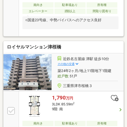
南向き
駐車場あり
所有権
エレベーター
2階以上
間取り図有り
○国道23号線、中勢バイパスへのアクセス良好
ロイヤルマンション津桜橋
近鉄名古屋線 津駅 徒歩10分
その他の交通
築24年2ヶ月/地上11階地下1階建
総戸数
51戸
三重県津市桜橋３
1,790
万円
2
3LDK 85.59m
9階 南
南向き
駐車場あり
所有権