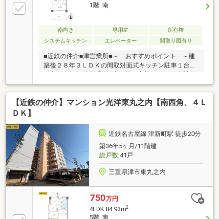
1階 南
南向き
専用庭
所有権
システムキッチン
エレベーター
間取り図有り
■近鉄の仲介■津営業所■～ おすすめポイント ～建
築後２８年３ＬＤＫの間取対面式キッチン駐車１台可
■近鉄の仲介■津営業所■光と風が家族を包む、上質な
暮らし。 築28年・3LDK、対面キッチンで会話が弾む
日常。 駐車1台可、徒歩圏にスーパー・医療施設が揃
【近鉄の仲介】マンション光洋東丸之内【南西角、４Ｌ
う利便。 週末は近隣で買い物、平日は穏やかな朝食と
子どもの笑顔を。 家族の未来を実感する、体験を売る
ＤＫ】
住まい。
近鉄名古屋線 津新町駅 徒歩20分
築36年5ヶ月/11階建
総戸数
41戸
三重県津市東丸之内
750
万円
2
4LDK 84.93m
5階 南