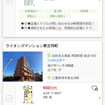
駐車場あり
最上階
所有権
2階以上
間取り図有り
◆◇◆設備トラブルの問い合わせを24時間受付対応！
◆◇◆成約されたお客様には、突発的な設備トラブル
に対応する「駆けつけ」サービスを提供しておりま
す。24時間365日コールセンター対応！30分以内の一
次応急処置を無料にて行います。※対象期間：物件引
ライオンズマンション東古河町
き渡し日の翌月末まで※対象者・対象設備・その他諸
条件あり
近鉄名古屋線 津新町駅 徒歩10分
その他の交通
築37年1ヶ月/8階建
総戸数
-戸
三重県津市東古河町
900
万円
2
3LDK 71.89m
3階 南