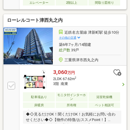
エレベーター
2階以上
間取り図有り
ローレルコート津西丸之内
近鉄名古屋線 津新町駅 徒歩10分
その他の交通
築6年7ヶ月/14階建
総戸数
39戸
三重県津市西丸之内
3,060
万円
2
2LDK 67.62m
3階 南東
モニタ付インターホ
駐車場あり
浴室乾燥機
ン
床暖房
所有権
ペット相談可
◆◇見るだけOK！聞くだけOK！お気軽にお問い合わ
せください◆◇【物件の特徴/おススメPoint！】
■LDK18帖超■築6年の美邸■ペット飼育可（規約あり）