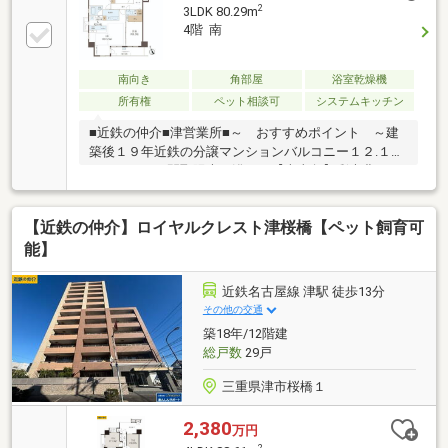
2
3LDK 80.29m
4階 南
南向き
角部屋
浴室乾燥機
所有権
ペット相談可
システムキッチン
■近鉄の仲介■津営業所■～ おすすめポイント ～建
築後１９年近鉄の分譲マンションバルコニー１２.１８
㎡３ＬＤＫの間取陽光を浴びる【南東角】彩光豊かな
【角住戸】床暖房有対面式キッチンペット【飼育可】
（管理規約に準ずる）■近鉄の仲介■津営業所■朝陽が
【近鉄の仲介】ロイヤルクレスト津桜橋【ペット飼育可
差し込む南東角のリビングで、家族の笑顔が自然に集
まる住まい。 バルコニーと床暖房が、四季を感じるゆ
能】
とりある暮らしを演出。 対面キッチンで会話が弾み、
ペット可の穏やかな日常が続く3LDK。 利便と医療が
近鉄名古屋線 津駅 徒歩13分
近接する安心感が、未来の時間を豊かにする。
その他の交通
築18年/12階建
総戸数
29戸
三重県津市桜橋１
2,380
万円