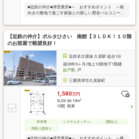
■近鉄の仲介■津営業所■～ おすすめポイント ～南
向きの敷地で過ごす家族との新しい歴史バルコニー１
７.８５㎡２ＬＤＫの間取陽光を浴びる【南東角】対面
式キッチン駐車１台可■近鉄の仲介■津営業所■南東の
柔らかな光が差し込むリビング。対面キッチンから家
【近鉄の仲介】ポルタひさい 南館【３ＬＤＫ！１０階
族の笑顔を見守る贅沢。17平米超の開放的なバルコニ
ーは私邸の特等席。週末は、青空の下で子供と特別な
のお部屋で眺望良好！
時間を紡ぐ。利便を日常に、上質な暮らしがここから
始まる。
近鉄名古屋線 久居駅 徒歩1分
築28年5ヶ月/地上13階地下1階建
総戸数
-戸
三重県津市久居新町
1,580
万円
2
3LDK 66.19m
10階 南東
所有権
システムキッチン
2階以上
間取り図有り
■近鉄の仲介■津営業所■～ おすすめポイント ～建