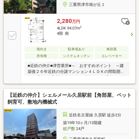
三重県津市南が丘１
2,280
万円
2
4LDK 94.07m
4階 南
南向き
駐車場あり
角部屋
所有権
システムキッチン
エレベーター
■近鉄の仲介■津営業所■～ おすすめポイント ～建
築後２６年近鉄の分譲マンション４ＬＤＫの間取開放
的な【南西角】対面式キッチン駐車１台可【窓ある浴
室】の開放感■近鉄の仲介■津営業所■静寂とゆとりを
纏う、南西角地の特等席。陽光が家族の時間を温かく
【近鉄の仲介】シェルメール久居駅前【角部屋、ペット
包み込む、4LDKの邸宅。窓辺の明るい浴室で深呼吸す
る、極上のリフレッシュ体験。充実の利便性が日常を
飼育可、敷地内機械式
スマートに彩り、心満たされる未来を描く。この上質
な空間が、家族の絆をより深く美しいものへ導きま
近鉄名古屋線 久居駅 徒歩2分
す。
築19年10ヶ月/13階建
総戸数
24戸