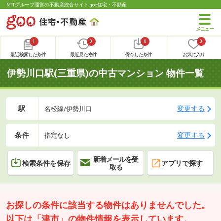
NTTグループ運営の不動産総合サイト goo住宅・不動産
1
0
0
0
最近検索した条件
最近見た物件
保存した条件
お気に入り
伊勢川口駅(三重県)の中古マンション 物件一覧
駅
変更する
名松線/伊勢川口
条件
変更する
指定なし
新着メールを受
検索条件を保存
アプリで探す
取る
お探しの条件に該当する物件はありませんでした。
以下は「津市」の物件情報を表示しています。