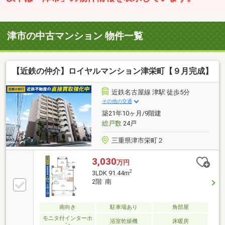
津市の中古マンション 物件一覧
【近鉄の仲介】ロイヤルマンション津栄町【９月完成】
近鉄名古屋線 津駅 徒歩5分
その他の交通
築21年10ヶ月/9階建
総戸数
24戸
三重県津市栄町２
3,030
万円
2
3LDK 91.44m
2階 南
南向き
駐車場あり
角部屋
モニタ付インターホ
浴室乾燥機
床暖房
ン