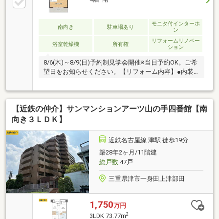
モニタ付インターホ
南向き
駐車場あり
ン
リフォームリノベー
浴室乾燥機
所有権
ション
8/6(木)～8/9(日)予約制見学会開催※当日予約OK。ご希
望日をお知らせください。【リフォーム内容】●内装
工事システムキッチン交換、温水洗浄便座トイレ交
換、天井・壁クロス張替え、畳表替え、クッションフ
ロア張替え、照明LED交換、玄関鍵交換、収納クリー
【近鉄の仲介】サンマンションアーツ山の手四番館【南
ニング※自社売主物件につき随時内覧可能です。お電
話かメールでご希望日をお知らせください。※本物件
向き３ＬＤＫ】
は住宅ローン減税が適用されます。詳しくはお問合せ
ください。
近鉄名古屋線 津駅 徒歩19分
築28年2ヶ月/11階建
総戸数
47戸
三重県津市一身田上津部田
1,750
万円
2
3LDK 73.77m