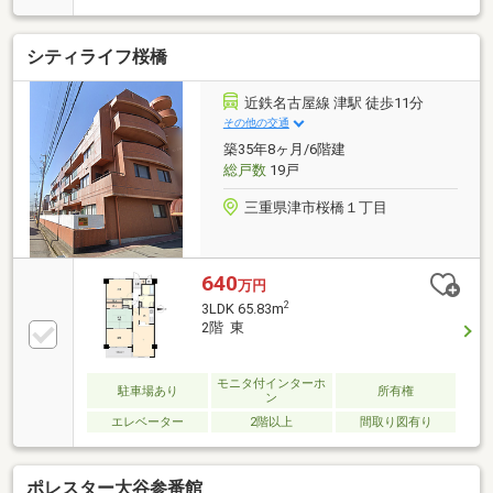
シティライフ桜橋
近鉄名古屋線 津駅 徒歩11分
その他の交通
築35年8ヶ月/6階建
総戸数
19戸
三重県津市桜橋１丁目
640
万円
2
3LDK 65.83m
2階 東
モニタ付インターホ
駐車場あり
所有権
ン
エレベーター
2階以上
間取り図有り
ポレスター大谷参番館