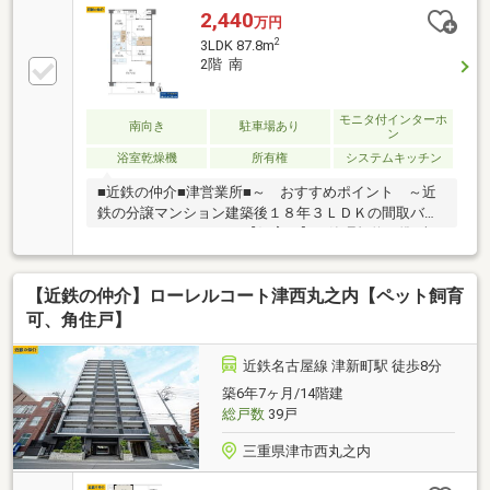
2,440
万円
2
3LDK 87.8m
2階 南
モニタ付インターホ
南向き
駐車場あり
ン
浴室乾燥機
所有権
システムキッチン
■近鉄の仲介■津営業所■～ おすすめポイント ～近
鉄の分譲マンション建築後１８年３ＬＤＫの間取バル
コニー１４.３㎡ペット【飼育可】（管理規約に準ず
る）■近鉄の仲介■津営業所■上質な暮らしを、家族で
味わう邸宅。4LDKのゆとりが、日常に余白と歓びを生
【近鉄の仲介】ローレルコート津西丸之内【ペット飼育
む。 徒歩圏に薬局・コンビニ・スーパー、医療機関が
揃い、利便性の高い生活動線。 週末は近隣で買い物を
可、角住戸】
楽しみ、家族の未来に寄り添う時間を育む。
近鉄名古屋線 津新町駅 徒歩8分
築6年7ヶ月/14階建
総戸数
39戸
三重県津市西丸之内