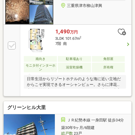
三重県津市柳山津興
1,490
万円
2
3LDK 101.67m
7階 南
南向き
駐車場あり
角部屋
モニタ付インターホ
浴室乾燥機
所有権
ン
日常生活からリゾートホテルのような海に近い立地だ
からこそ実現できるオーシャンビュー。さらに津花火
大会も特等席からお楽しみいただけます。実際に売主
様のお声では、窓を開放すると気持ちのいい風が抜
け、暑い季節もエアコンを利用せず涼しく過ごせるこ
グリーンヒル大里
とも。マンションから海までは徒歩2分以内で行け、
また周辺にはコンビニやスーパーが徒歩圏内にあり利
便性がいいこと。それ以外にも日当たりが良く風向き
ＪＲ紀勢本線 一身田駅 徒歩34分
よっては心地のいいの波の音を感じることができると
築30年9ヶ月/6階建
のご情報もいただきました。是非一度、物件のご内見
総戸数
23戸