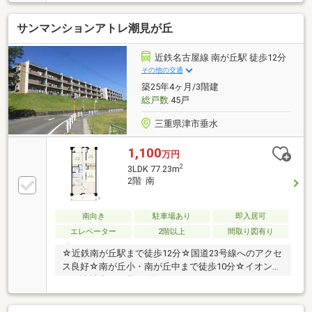
■「津新町」駅徒歩10分 住環境良好――――＜＜即日
内覧・相談 可能！＞＞電話が苦手な方も安心！ネット
サンマンションアトレ潮見が丘
予約ならワンタップでOK！【見学予約する】より、見
学希望のお問合せをお願いします♪――――― ハウスド
ゥ津駅前 ―――――
近鉄名古屋線 南が丘駅 徒歩12分
その他の交通
築25年4ヶ月/3階建
総戸数
45戸
三重県津市垂水
1,100
万円
2
3LDK 77.23m
2階 南
南向き
駐車場あり
即入居可
エレベーター
2階以上
間取り図有り
☆近鉄南が丘駅まで徒歩12分☆国道23号線へのアクセ
ス良好☆南が丘小・南が丘中まで徒歩10分☆イオンタ
ウン津城山まで車で4分