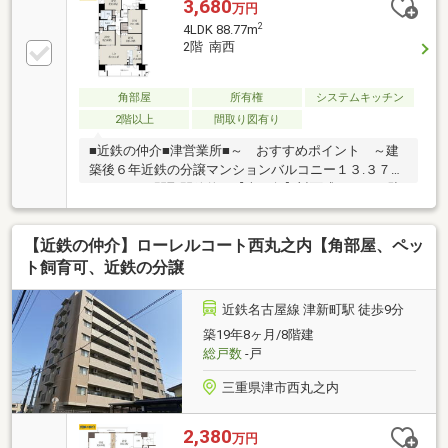
3,680
万円
2
4LDK 88.77m
2階 南西
角部屋
所有権
システムキッチン
2階以上
間取り図有り
■近鉄の仲介■津営業所■～ おすすめポイント ～建
築後６年近鉄の分譲マンションバルコニー１３.３７㎡
４ＬＤＫの間取開放的な【南西角】対面式キッチン駐
車１台可ペット【飼育可】（管理規約に準ずる）【窓
ある浴室】の開放感■近鉄の仲介■津営業所■家族の時
【近鉄の仲介】ローレルコート西丸之内【角部屋、ペッ
間が広がる、光と風に満ちた南西角の4LDK。 バルコ
ニーで朝食や星空を独占する贅沢。 対面キッチンから
ト飼育可、近鉄の分譲
見渡すリビングで、会話が自然と深まる日々。 窓ある
浴室と駐車1台、ペット飼育可で暮らしの安心を支え
近鉄名古屋線 津新町駅 徒歩9分
る。 生活利便と医療が徒歩圏、未来の安心を手にする
築19年8ヶ月/8階建
住まい。
総戸数
-戸
三重県津市西丸之内
2,380
万円