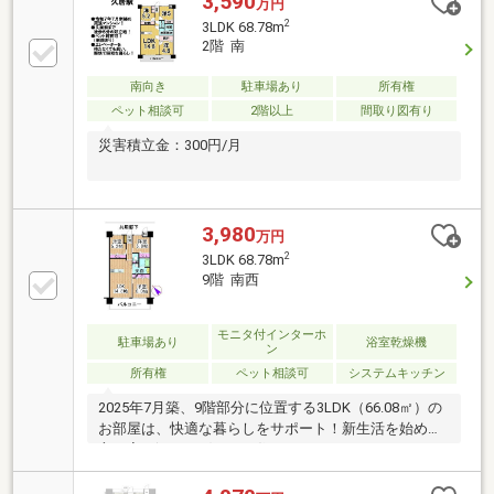
3,590
万円
2
3LDK 68.78m
2階 南
南向き
駐車場あり
所有権
ペット相談可
2階以上
間取り図有り
災害積立金：300円/月
3,980
万円
2
3LDK 68.78m
9階 南西
モニタ付インターホ
駐車場あり
浴室乾燥機
ン
所有権
ペット相談可
システムキッチン
2025年7月築、9階部分に位置する3LDK（66.08㎡）の
お部屋は、快適な暮らしをサポート！新生活を始める
方に寄り添う、穏やかな住まいです♪