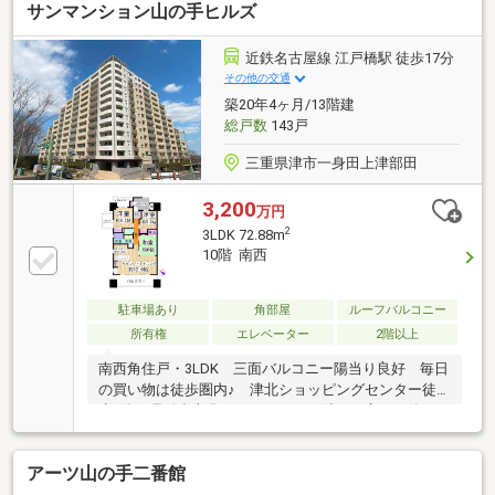
サンマンション山の手ヒルズ
近鉄名古屋線 江戸橋駅 徒歩17分
その他の交通
築20年4ヶ月/13階建
総戸数
143戸
三重県津市一身田上津部田
3,200
万円
2
3LDK 72.88m
10階 南西
駐車場あり
角部屋
ルーフバルコニー
所有権
エレベーター
2階以上
南西角住戸・3LDK 三面バルコニー陽当り良好 毎日
の買い物は徒歩圏内♪ 津北ショッピングセンター徒
歩6分 県総合文化センターがすぐ隣 三交バス停
「総合文化センター前」徒歩2分
アーツ山の手二番館