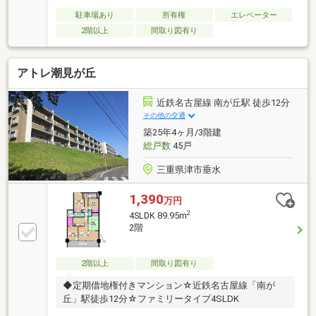
駐車場あり
所有権
エレベーター
2階以上
間取り図有り
アトレ潮見が丘
近鉄名古屋線 南が丘駅 徒歩12分
その他の交通
築25年4ヶ月/3階建
総戸数
45戸
三重県津市垂水
1,390
万円
2
4SLDK 89.95m
2階
2階以上
間取り図有り
◆定期借地権付きマンション☆近鉄名古屋線「南が
丘」駅徒歩12分☆ファミリータイプ4SLDK