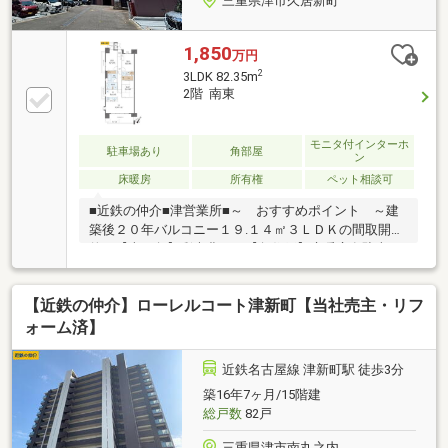
三重県津市久居新町
1,850
万円
2
3LDK 82.35m
2階 南東
モニタ付インターホ
駐車場あり
角部屋
ン
床暖房
所有権
ペット相談可
■近鉄の仲介■津営業所■～ おすすめポイント ～建
築後２０年バルコニー１９.１４㎡３ＬＤＫの間取開放
的な【南西角】彩光豊かな【角住戸】床暖房有駐車１
台可ペット【飼育可】（管理規約に準ずる）【窓ある
浴室】の開放感■近鉄の仲介■津営業所■陽光あふれる
【近鉄の仲介】ローレルコート津新町【当社売主・リフ
南西角の3LDK、広々バルコニーで家族の時間が伸びや
かに広がる。 築20年の風格と床暖房が織りなす、穏や
ォーム済】
かな日常。窓ある浴室の開放感が、朝の支度や夜の寛
ぎを豊かにする。 徒歩圏に生活利便と医療が揃い、子
近鉄名古屋線 津新町駅 徒歩3分
育て世代に安心を添える。 ペットと共に紡ぐ、上質な
築16年7ヶ月/15階建
体験を日々に。
総戸数
82戸
三重県津市南丸之内