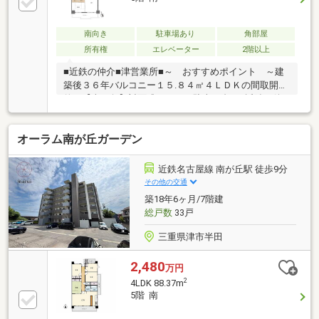
南向き
駐車場あり
角部屋
所有権
エレベーター
2階以上
■近鉄の仲介■津営業所■～ おすすめポイント ～建
築後３６年バルコニー１５.８４㎡４ＬＤＫの間取開放
的な【南西角】対面式キッチン駐車１台可■近鉄の仲
介■津営業所■陽光溢れる南西角の開放感。１５平米超
のバルコニーで夕日とワインを愉しむ贅沢。対面キッ
オーラム南が丘ガーデン
チンを囲み、家族の笑顔と会話が弾む心地よい空間。
スーパーや医療施設が身近に揃う安心。美しく時を重
ねた４ＬＤＫで、上質な体験をあなたに。
近鉄名古屋線 南が丘駅 徒歩9分
その他の交通
築18年6ヶ月/7階建
総戸数
33戸
三重県津市半田
2,480
万円
2
4LDK 88.37m
5階 南