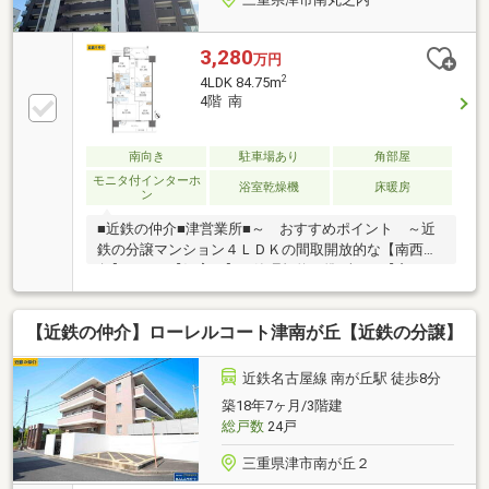
3,280
万円
2
4LDK 84.75m
4階 南
南向き
駐車場あり
角部屋
モニタ付インターホ
浴室乾燥機
床暖房
ン
■近鉄の仲介■津営業所■～ おすすめポイント ～近
鉄の分譲マンション４ＬＤＫの間取開放的な【南西
角】ペット【飼育可】（管理規約に準ずる）【窓ある
浴室】の開放感■近鉄の仲介■津営業所■家族の未来を
育む上質な邸宅。 ４LDKのゆとりで週末の歓びを広げ
【近鉄の仲介】ローレルコート津南が丘【近鉄の分譲】
る。 コンビニ・スーパー・医院が徒歩圏、日常が軽や
かに整う。 朝陽と庭で紡ぐ、五感で感じる暮らしを手
に入れる。
近鉄名古屋線 南が丘駅 徒歩8分
築18年7ヶ月/3階建
総戸数
24戸
三重県津市南が丘２