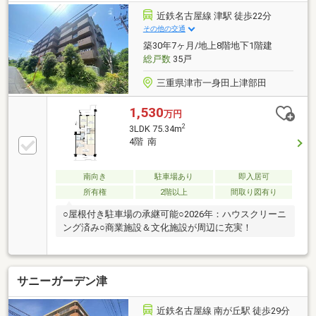
近鉄名古屋線 津駅 徒歩22分
その他の交通
築30年7ヶ月/地上8階地下1階建
総戸数
35戸
三重県津市一身田上津部田
1,530
万円
2
3LDK 75.34m
4階 南
南向き
駐車場あり
即入居可
所有権
2階以上
間取り図有り
○屋根付き駐車場の承継可能○2026年：ハウスクリーニ
ング済み○商業施設＆文化施設が周辺に充実！
サニーガーデン津
近鉄名古屋線 南が丘駅 徒歩29分