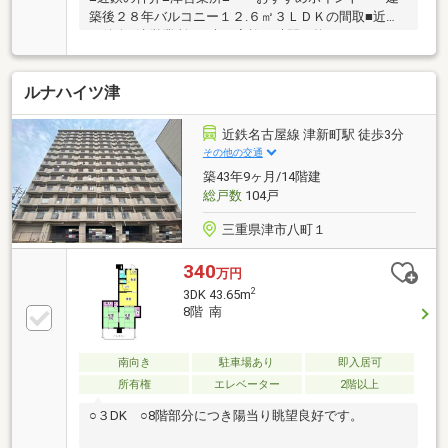
築後２８年バルコニー１２.６㎡３ＬＤＫの間取■近鉄
の仲介■津営業所■＊光と家族の時間を紡ぐ３ＬＤＫ＊
朝の陽射しが差し込むリビングで、家族の会話が自然
と始まる暮らし。 コンビニや医療施設が徒歩圏内に揃
ルナハイツ津
い、子育て世帯の安心を支える。週末は近隣ショッピ
ングで気軽に出かけ、未来の思い出をここで育む。
近鉄名古屋線 津新町駅 徒歩3分
その他の交通
築43年9ヶ月/14階建
総戸数
104戸
三重県津市八町１
340
万円
2
3DK 43.65m
8階 南
南向き
駐車場あり
即入居可
所有権
エレベーター
2階以上
○３DK ○8階部分につき陽当り眺望良好です。