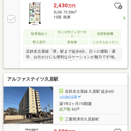
2,430
万円
2
3LDK 75.59m
13階 南東
モニタ付インターホ
駐車場あり
浴室乾燥機
ン
即入居可
所有権
システムキッチン
近鉄名古屋線「津」駅まで徒歩6分。日々の通勤・通
学、お出かけにも便利なロケーションが魅力です!地上
15階建ての13階部分に位置する3LDK、専有面積72.17
㎡のお部屋。2002年11月築の鉄骨鉄筋コンクリート造
南向きの明るいリビングで快適な暮らしが叶います。
アルファステイツ久居駅
駅近でありながら、落ち着いた住環境も兼ね備え、都
市生活をアクティブに楽しみたい方におすすめ
近鉄名古屋線 久居駅 徒歩6分
その他の交通
築1年2ヶ月/10階建
総戸数
63戸
三重県津市久居新町