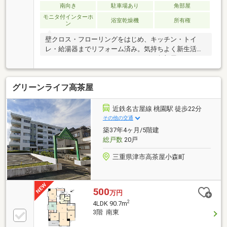
南向き
駐車場あり
角部屋
モニタ付インターホ
浴室乾燥機
所有権
ン
壁クロス・フローリングをはじめ、キッチン・トイ
レ・給湯器までリフォーム済み。気持ちよく新生活を
スタートできる４ＬＤＫマンション。角部屋ならでは
の３面バルコニーは、たっぷりの陽光と心地よい風を
室内へ届け、毎日の暮らしを明るく快適にしてくれま
グリーンライフ高茶屋
す。窓が多く開放感があり、季節を通して心地よい住
空間を感じられるのも魅力。４ＬＤＫのゆとりある間
取りは、お子様それぞれのお部屋を確保したいご家族
近鉄名古屋線 桃園駅 徒歩22分
や、在宅ワーク・趣味部屋などライフスタイルに合わ
その他の交通
せた使い方にも対応できます。最寄りの南が丘駅まで
築37年4ヶ月/5階建
徒歩約１３分。コンビニまで徒歩約３分、スーパー
総戸数
20戸
「ＢＡＳＩＣ」へも徒歩約１２分と、毎日のお買い物
にも便利な住環境です。
三重県津市高茶屋小森町
500
万円
2
4LDK 90.7m
3階 南東