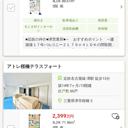
2
4LDK 88.61m
5階 南
南向き
駐車場あり
角部屋
モニタ付インターホ
浴室乾燥機
所有権
ン
■近鉄の仲介■津営業所■～ おすすめポイント ～建
築後１７年バルコニー２１.７９㎡４ＬＤＫの間取開放
的な【南西角】彩光豊かな【角住戸】ペット【飼育
可】（管理規約に準ずる）【窓ある浴室】の開放感■
近鉄の仲介■津営業所■洗練された邸宅感が、家族の時
アトレ桜橋テラスフォート
間を格上げする。 ゆとりの4LDK、光と風が行き交う
上質な間取り。 徒歩圏にコンビニ・業務スーパー・小
児科・内科が揃い、日常が軽やかに。 週末の買い物も
近鉄名古屋線 津駅 徒歩13分
通院もストレスフリー、未来の笑顔を育む住まい。
築14年7ヶ月/15階建
総戸数
60戸
三重県津市桜橋３
2,399
万円
2
3LDK 71.46m
4階 南