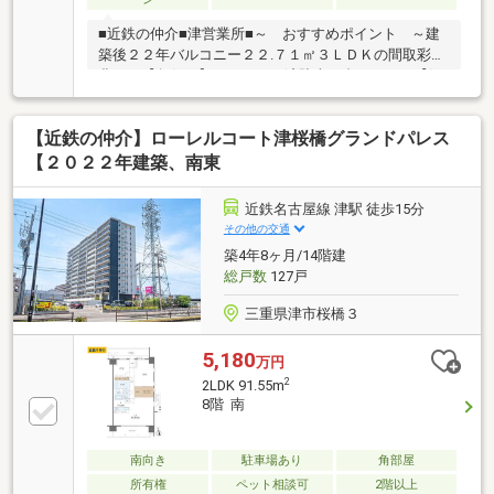
■近鉄の仲介■津営業所■～ おすすめポイント ～建
築後２２年バルコニー２２.７１㎡３ＬＤＫの間取彩光
豊かな【角住戸】リフォーム済駐車１台可ペット【飼
育可】（管理規約に準ずる）■近鉄の仲介■津営業所■
駅前の利便と静謐が調和する角住戸、広々バルコニー
【近鉄の仲介】ローレルコート津桜橋グランドパレス
が家族の朝を広げる。 3LDK・リフォーム済の室内が
週末の食卓や学びの時間を上質に彩る。 駐車1台可、
【２０２２年建築、南東
ペット飼育可で未来の記憶を刻む暮らしをここに。
近鉄名古屋線 津駅 徒歩15分
その他の交通
築4年8ヶ月/14階建
総戸数
127戸
三重県津市桜橋３
5,180
万円
2
2LDK 91.55m
8階 南
南向き
駐車場あり
角部屋
所有権
ペット相談可
2階以上