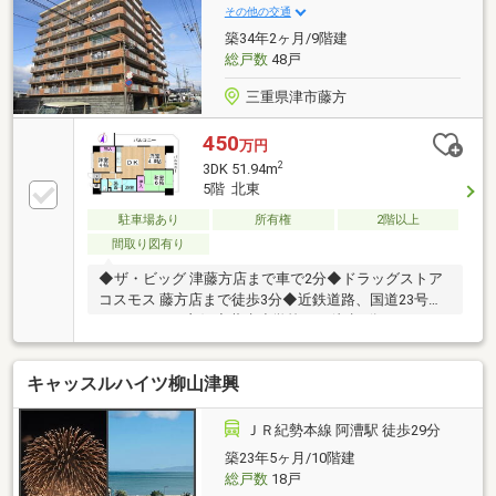
その他の交通
築34年2ヶ月/9階建
総戸数
48戸
三重県津市藤方
450
万円
2
3DK 51.94m
5階 北東
駐車場あり
所有権
2階以上
間取り図有り
◆ザ・ビッグ 津藤方店まで車で2分◆ドラッグストア
コスモス 藤方店まで徒歩3分◆近鉄道路、国道23号線
へのアクセス良好◆藤水小学校まで徒歩6分
キャッスルハイツ柳山津興
ＪＲ紀勢本線 阿漕駅 徒歩29分
築23年5ヶ月/10階建
総戸数
18戸