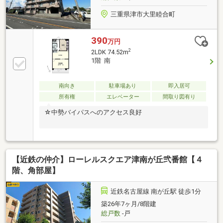
にお越し下さい。
三重県津市大里睦合町
390
万円
2
2LDK 74.52m
1階 南
南向き
駐車場あり
即入居可
所有権
エレベーター
間取り図有り
☆中勢バイパスへのアクセス良好
【近鉄の仲介】ローレルスクエア津南が丘弐番館【４
階、角部屋】
近鉄名古屋線 南が丘駅 徒歩1分
築26年7ヶ月/8階建
総戸数
-戸