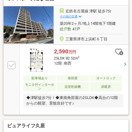
近鉄名古屋線 津駅 徒歩7分
その他の交通
築20年2ヶ月/地上14階地下1階建
総戸数
47戸
三重県津市上浜町６丁目
2,590
万円
2
2SLDK 82.52m
12階 南西
駐車場あり
角部屋
オートロック
モニタ付インターホ
浴室乾燥機
床暖房
ン
◆津駅徒歩7分！◆東南角部屋の2SLDK◆高台の12階
からの眺望、景観良好です♪
ピュアライフ久居