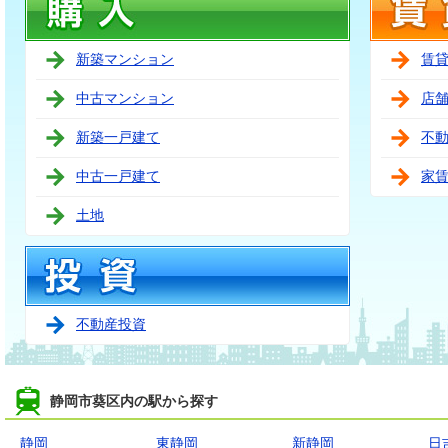
新築マンション
賃
中古マンション
店
新築一戸建て
不
中古一戸建て
家
土地
不動産投資
静岡市葵区内の駅から探す
静岡
東静岡
新静岡
日