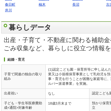
春日町
柚木
長沼
古
井川
暮らしデータ
出産・子育て・不動産に関わる補助金
ごみ収集など、暮らしに役立つ情報
結婚・育児
(1)認定こども園・保育所等に申し込ん
子育て関連の独自の取り
業又は小規模保育事業として乳幼児を預る
組み
事・育児を行うことが困難な家庭等に、
ルパー派遣事業」を実施。
出産祝い
認定こども
なし
子ども・学生等医療費助
預かり保育
18歳3月末まで
成<通院>対象年齢
立