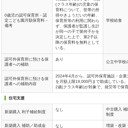
(クラス年齢)の児童の保
育料について、世帯の所
0歳児の認可保育所・認
得やきょうだいの年齢、
定こども園月額保育料－
学校給食
保育所等の利用に関わら
備考
ず、保護者が監護し生計
が同一の子で第何子かを
決定した上で、第2子以
降の保育料を無料として
いる。
認可外保育所に預ける保
あり
公立中学校
護者への補助
2024年4月から、認可外保育施設・企
認可外保育所に預ける保
を月額上限19,000円まで助成している
護者への補助内容
2歳(クラス年齢)が対象で、就労等で保
住宅支援
中古購入 
なし
新築購入 利子補給制度
制度
新築購入 補助／助成金
増築・改築
なし