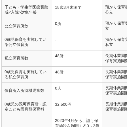
子ども・学生等医療費助
預かり保育
18歳3月末まで
成<入院>対象年齢
公立
預かり保育
0所
公立保育所数
立
0歳児保育を実施してい
預かり保育
-
る公立保育所
私立
長期休業期
48所
私立保育所数
保育実施園
0歳児保育を実施してい
長期休業期
48所
る私立保育所
保育実施園
長期休業期
0人
保育所入所待機児童数
保育実施園
0歳児の認可保育所・認
長期休業期
32,500円
定こども園月額保育料
保育実施園
2023年4月から、認可保
育施設を利用する0～2歳