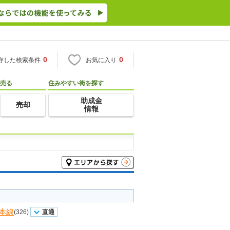
0
0
存した検索条件
お気に入り
売る
住みやすい街を探す
助成金
売却
情報
本線
(326)
直通