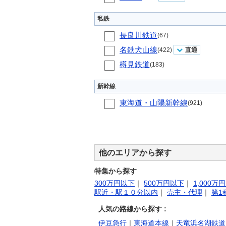
私鉄
長良川鉄道
(67)
名鉄犬山線
(422)
直通
樽見鉄道
(183)
新幹線
東海道・山陽新幹線
(921)
他のエリアから探す
特集から探す
300万円以下
｜
500万円以下
｜
1,000万
駅近・駅１０分以内
｜
売主・代理
｜
第1
人気の路線から探す :
伊豆急行
｜
東海道本線
｜
天竜浜名湖鉄道