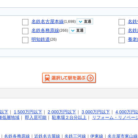
名鉄名古屋本線
名鉄
(1,698)
直通
名鉄各務原線
名鉄
(266)
直通
明知鉄道
養老
(26)
円以下
｜
1,500万円以下
｜
2,000万円以下
｜
3,000万円以下
｜
4,000万円
種低層地域
｜
即入居可能
｜
駐車場２台分以上
｜
リフォーム・リノベー
｜
名鉄各務原線
｜
近鉄名古屋線
｜
名鉄三河線
｜
伊東線
｜
名古屋市東山線