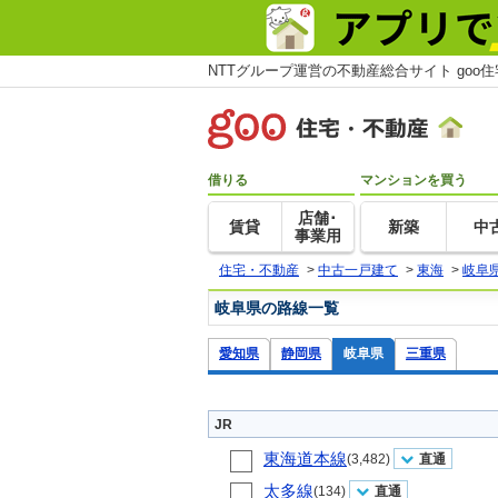
NTTグループ運営の不動産総合サイト goo
借りる
マンションを買う
店舗･
賃貸
新築
中
事業用
住宅・不動産
>
中古一戸建て
>
東海
>
岐阜
岐阜県の路線一覧
愛知県
静岡県
岐阜県
三重県
JR
東海道本線
(3,482)
直通
太多線
(134)
直通