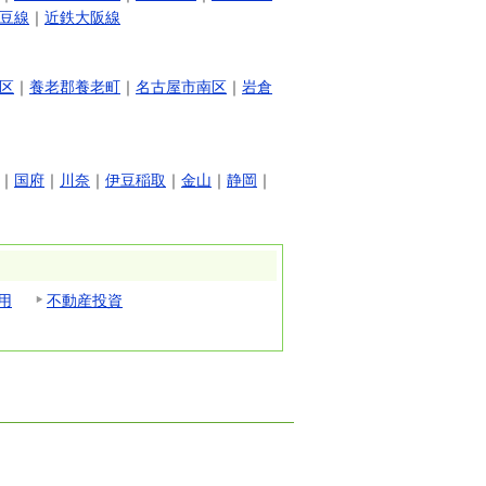
豆線
｜
近鉄大阪線
区
｜
養老郡養老町
｜
名古屋市南区
｜
岩倉
｜
国府
｜
川奈
｜
伊豆稲取
｜
金山
｜
静岡
｜
用
不動産投資