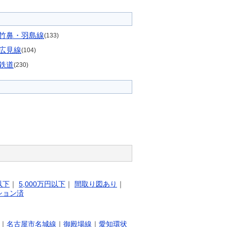
竹鼻・羽島線
(133)
広見線
(104)
鉄道
(230)
以下
｜
5,000万円以下
｜
間取り図あり
｜
ション済
｜
名古屋市名城線
｜
御殿場線
｜
愛知環状