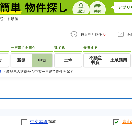
住宅・不動産
0
最近見た物件
保
一戸建てを買う
建てる
投資する
不動産
古
新築
中古
土地
土地活用
投資
県
>
岐阜県の路線から中古一戸建て物件を探す
中央本線
高山
(689)