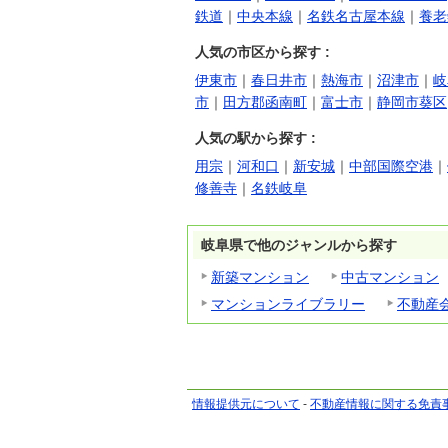
鉄道
｜
中央本線
｜
名鉄名古屋本線
｜
養老
人気の市区から探す :
伊東市
｜
春日井市
｜
熱海市
｜
沼津市
｜
岐
市
｜
田方郡函南町
｜
富士市
｜
静岡市葵区
人気の駅から探す :
用宗
｜
河和口
｜
新安城
｜
中部国際空港
｜
修善寺
｜
名鉄岐阜
岐阜県で他のジャンルから探す
新築マンション
中古マンション
マンションライブラリー
不動産
情報提供元について
-
不動産情報に関する免責