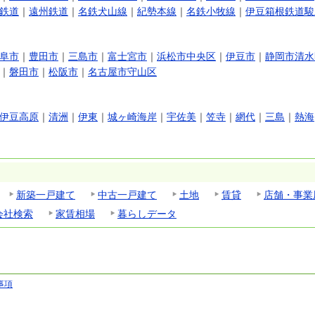
鉄道
｜
遠州鉄道
｜
名鉄犬山線
｜
紀勢本線
｜
名鉄小牧線
｜
伊豆箱根鉄道駿
阜市
｜
豊田市
｜
三島市
｜
富士宮市
｜
浜松市中央区
｜
伊豆市
｜
静岡市清水
｜
磐田市
｜
松阪市
｜
名古屋市守山区
伊豆高原
｜
清洲
｜
伊東
｜
城ヶ崎海岸
｜
宇佐美
｜
笠寺
｜
網代
｜
三島
｜
熱海
新築一戸建て
中古一戸建て
土地
賃貸
店舗・事業
会社検索
家賃相場
暮らしデータ
事項