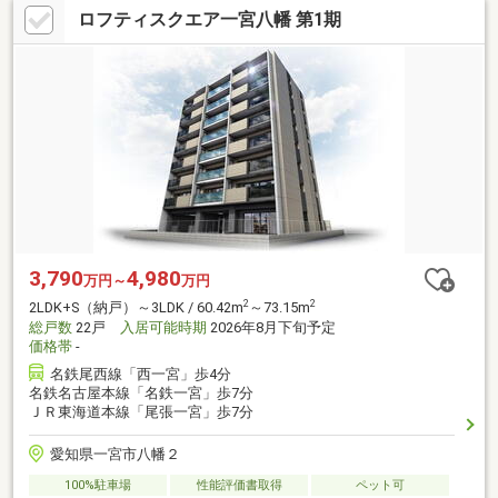
ロフティスクエア一宮八幡 第1期
3,790
4,980
万円～
万円
2
2
2LDK+S（納戸）～3LDK / 60.42m
～73.15m
総戸数
22戸
入居可能時期
2026年8月下旬予定
価格帯
-
名鉄尾西線「西一宮」歩4分
名鉄名古屋本線「名鉄一宮」歩7分
ＪＲ東海道本線「尾張一宮」歩7分
愛知県一宮市八幡２
100%駐車場
性能評価書取得
ペット可