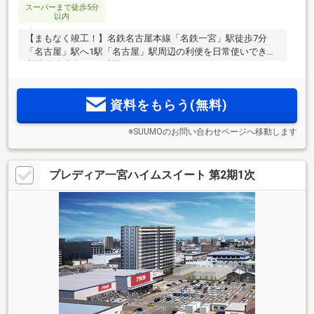
スーパーまで徒歩5分
以内
【まもなく竣工！】名鉄名古屋本線「名鉄一宮」駅徒歩7分
「名古屋」駅へ1駅「名古屋」駅周辺の利便を日常使いできる
立地 全邸南向き 24時間セキュリティシステムやハンズフリー
で解錠できるオートロックなども備え、安心と利便性を両立
＜ロフティスクエア一宮八幡＞誕生
資料をもらう(無料)
※SUUMOのお問い合わせページへ移動します
プレディア一宮ハイムスイート 第2期1次