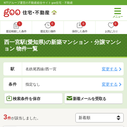
NTTグループ運営の不動産総合サイト goo住宅・不動産
1
0
0
0
最近検索した条件
最近見た物件
保存した条件
お気に入り
西一宮駅(愛知県)の新築マンション・分譲マンシ
ョン 物件一覧
駅
変更する
名鉄尾西線/西一宮
条件
変更する
指定なし
検索条件を保存
新着メールを受取る
3
件
が該当しました。