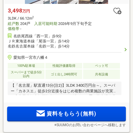
3,498
万円
2
3LDK / 66.12m
総戸数
204戸
入居可能時期
2026年9月下旬予定
価格帯
-
名鉄尾西線「西一宮」歩9分
ＪＲ東海道本線「尾張一宮」歩14分
名鉄名古屋本線「名鉄一宮」歩14分
愛知県一宮市八幡４
100%駐車場
性能評価書取得
ペット可
スーパーまで徒歩5分
ゴミ出し24時間可
共有設備
以内
【「名古屋」駅直通13分(注2)】3LDK 3400万円台～。スーパ
ー「カネスエ」徒歩2分近接をはじめ複数の商業施設が充実。
一宮市最大級大規模複合マンション(注1) 平置き駐車場全世
帯確保！
資料をもらう(無料)
※SUUMOのお問い合わせページへ移動します