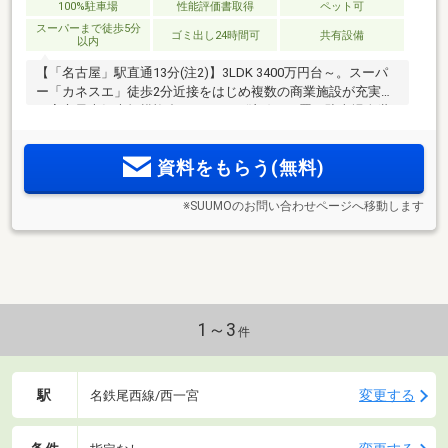
100%駐車場
性能評価書取得
ペット可
スーパーまで徒歩5分
ゴミ出し24時間可
共有設備
以内
【「名古屋」駅直通13分(注2)】3LDK 3400万円台～。スーパ
ー「カネスエ」徒歩2分近接をはじめ複数の商業施設が充実。
一宮市最大級大規模複合マンション(注1) 平置き駐車場全世
帯確保！
資料をもらう(無料)
※SUUMOのお問い合わせページへ移動します
1～3
件
駅
変更する
名鉄尾西線/西一宮