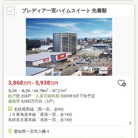
プレディア一宮ハイムスイート 先着順
3,868
5,938
万円～
万円
2
2
3LDK・4LDK / 66.78m
～87.27m
総戸数
204戸
入居可能時期
2026年9月下旬予定
価格帯
4,000万円台（3戸）
名鉄尾西線「西一宮」歩9分
ＪＲ東海道本線「尾張一宮」歩14分
名鉄名古屋本線「名鉄一宮」歩14分
愛知県一宮市八幡４