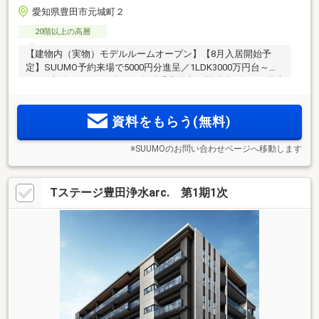
愛知県豊田市元城町２
20階以上の高層
【建物内（実物）モデルルームオープン】【8月入居開始予
定】SUUMO予約来場で5000円分進呈／1LDK3000万円台～・
2LDK残3邸 4000万円台～／名鉄「豊田市」駅徒歩8分の20階建
タワーで、夏は花火を室内で楽しむ贅沢／駐車場100％(注1)、
大型モール徒歩7分、玄関前ゴミ移動サービス等、単身・共働
資料をもらう(無料)
き夫婦に嬉しい快適環境
※SUUMOのお問い合わせページへ移動します
Tステージ豊田浄水arc. 第1期1次