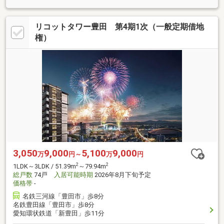
リコットタワー豊田 第4期1次（一般定期借地
権）
3,050
9,000
5,100
9,000
万
円～
万
円
2
2
1LDK～3LDK / 51.39m
～79.94m
総戸数
74戸
入居可能時期
2026年8月下旬予定
価格帯
-
名鉄三河線「豊田市」歩8分
名鉄豊田線「豊田市」歩8分
愛知環状鉄道「新豊田」歩11分