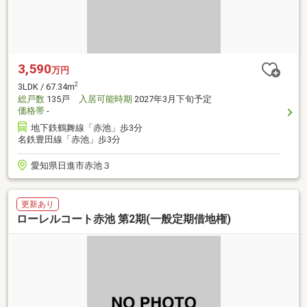
3,590
万円
2
3LDK / 67.34m
総戸数
135戸
入居可能時期
2027年3月下旬予定
価格帯
-
地下鉄鶴舞線「赤池」歩3分
名鉄豊田線「赤池」歩3分
愛知県日進市赤池３
更新あり
ローレルコート赤池 第2期(一般定期借地権)