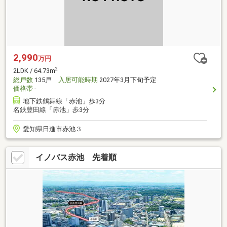
2,990
万円
2
2LDK / 64.73m
総戸数
135戸
入居可能時期
2027年3月下旬予定
価格帯
-
地下鉄鶴舞線「赤池」歩3分
名鉄豊田線「赤池」歩3分
愛知県日進市赤池３
イノバス赤池 先着順