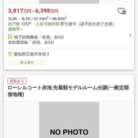
3,817
6,398
万円～
万円
2
2
3LDK・4LDK / 67.34m
～86.83m
総戸数
135戸
入居可能時期
即引渡可（諸手続き終了次第）
価格帯
-
地下鉄鶴舞線「赤池」歩3分
名鉄豊田線「赤池」歩3分
愛知県日進市赤池３
即入居可
更新あり
ローレルコート赤池 先着順モデルルーム分譲(一般定期
借地権)