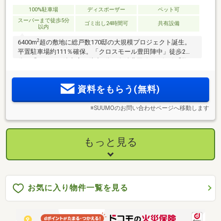
100%駐車場
ディスポーザー
ペット可
スーパーまで徒歩5分
ゴミ出し24時間可
共有設備
以内
2
6400m
超の敷地に総戸数170邸の大規模プロジェクト誕生。
平置駐車場約111％確保。「クロスモール豊田陣中」徒歩2
分。「フェルナ陣中店」徒歩3分。名鉄豊田線・三河線「梅
坪」駅、「豊田市」駅、愛知環状鉄道「新豊田」駅の3駅3路
2
2
線利用可。2LDK／59m
超～4LDK／88m
超の全19タイプの多
資料をもらう(無料)
彩なプラン。
※SUUMOのお問い合わせページへ移動します
もっと見る
お気に入り物件一覧を見る