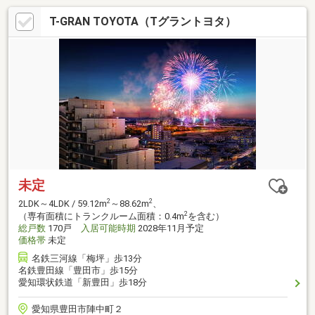
T-GRAN TOYOTA（Tグラントヨタ）
未定
2
2
2LDK～4LDK / 59.12m
～88.62m
、
2
（専有面積にトランクルーム面積：0.4m
を含む）
総戸数
170戸
入居可能時期
2028年11月予定
価格帯
未定
名鉄三河線「梅坪」歩13分
名鉄豊田線「豊田市」歩15分
愛知環状鉄道「新豊田」歩18分
愛知県豊田市陣中町２