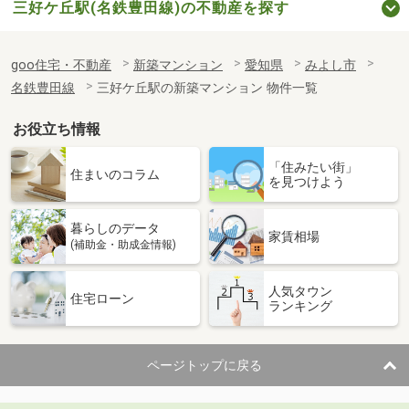
三好ケ丘駅(名鉄豊田線)の不動産を探す
goo住宅・不動産
新築マンション
愛知県
みよし市
名鉄豊田線
三好ケ丘駅の新築マンション 物件一覧
お役立ち情報
「住みたい街」
住まいのコラム
を見つけよう
暮らしのデータ
家賃相場
(補助金・助成金情報)
人気タウン
住宅ローン
ランキング
ページトップに戻る