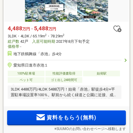
4,488
5,488
万円・
万円
2
2
3LDK・4LDK / 65.19m
・78.29m
総戸数
42戸
入居可能時期
2027年8月下旬予定
価格帯
-
地下鉄鶴舞線「赤池」歩4分
愛知県日進市赤池１
100%駐車場
性能評価書取得
始発駅
ペット可
ゴミ出し24時間可
3LDK 4488万円/4LDK 5488万円！始発「赤池」駅徒歩4分×平
置駐車場設置率100％。駅前から続く緑道と公園に近接、成熟
したやすらぎの住環境。三方道路の開放的な敷地に全邸南向
き、1フロア3邸。「プライムツリー赤池」へ徒歩10分。
SUUMOから予約＆来場で5000円分ギフト券プレゼント実施
資料をもらう(無料)
中。ご案内会開催中！
※SUUMOのお問い合わせページへ移動します