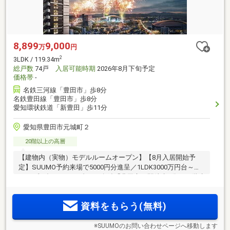
8,899
9,000
万
円
2
3LDK / 119.34m
総戸数
74戸
入居可能時期
2026年8月下旬予定
価格帯
-
名鉄三河線「豊田市」歩8分
名鉄豊田線「豊田市」歩8分
愛知環状鉄道「新豊田」歩11分
愛知県豊田市元城町２
20階以上の高層
【建物内（実物）モデルルームオープン】【8月入居開始予
定】SUUMO予約来場で5000円分進呈／1LDK3000万円台～・
2LDK残3邸 4000万円台～／名鉄「豊田市」駅徒歩8分の20階建
タワーで、夏は花火を室内で楽しむ贅沢／駐車場100％(注1)、
大型モール徒歩7分、玄関前ゴミ移動サービス等、単身・共働
資料をもらう(無料)
き夫婦に嬉しい快適環境
※SUUMOのお問い合わせページへ移動します