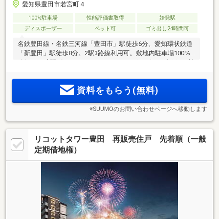
愛知県豊田市若宮町４
100%駐車場
性能評価書取得
始発駅
ディスポーザー
ペット可
ゴミ出し24時間可
名鉄豊田線・名鉄三河線「豊田市」駅徒歩6分、愛知環状鉄道
「新豊田」駅徒歩8分。2駅3路線利用可。敷地内駐車場100％
確保。24時間ゴミステーション、ディスポーザー、全戸2カ所
のウォークインクローゼット等、充実設備を全邸標準装備。
中心市街地エリア内に全58邸「プレイズ豊田若宮 Tプレミア
資料をもらう(無料)
ム」誕生。資料請求受付中
※SUUMOのお問い合わせページへ移動します
リコットタワー豊田 再販売住戸 先着順（一般
定期借地権）