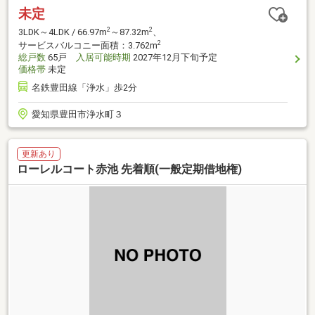
未定
2
2
3LDK～4LDK / 66.97m
～87.32m
、
2
サービスバルコニー面積：3.762m
総戸数
65戸
入居可能時期
2027年12月下旬予定
価格帯
未定
名鉄豊田線「浄水」歩2分
愛知県豊田市浄水町３
更新あり
ローレルコート赤池 先着順(一般定期借地権)