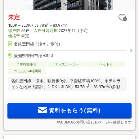
未定
2
2
1LDK～3LDK / 53.78m
～83.97m
総戸数
56戸
入居可能時期
2027年12月予定
価格帯
未定
名鉄豊田線「浄水」歩9分
愛知県豊田市浄水町４
100%駐車場
ディスポーザー
ペット可
ゴミ出し24時間可
名鉄豊田線「浄水」駅徒歩9分。平面駐車場100％。ホテルラ
2
2
イクな内廊下設計。1LDK～3LDK／53.78m
～83.97m
の多彩
なプランバリエーション。スーパー、病院、教育機関など利
便施設が徒歩圏内。地上6階建て、全56邸のレジデンス「Tス
テージ豊田浄水arc.」誕生。資料請求受付中
資料をもらう(無料)
※SUUMOのお問い合わせページへ移動します