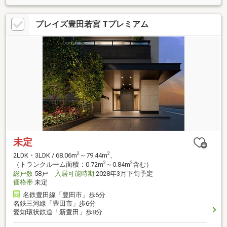
プレイズ豊田若宮 Tプレミアム
未定
2
2
2LDK・3LDK / 68.06m
～79.44m
、
2
2
（トランクルーム面積：0.72m
～0.84m
含む）
総戸数
58戸
入居可能時期
2028年3月下旬予定
価格帯
未定
名鉄豊田線「豊田市」歩6分
名鉄三河線「豊田市」歩6分
愛知環状鉄道「新豊田」歩8分