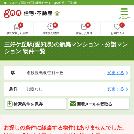
NTTグループ運営の不動産総合サイト goo住宅・不動産
1
0
0
0
最近検索した条件
最近見た物件
保存した条件
お気に入り
三好ケ丘駅(愛知県)の新築マンション・分譲マン
ション 物件一覧
駅
変更する
名鉄豊田線/三好ケ丘
条件
変更する
指定なし
検索条件を保存
新着メールを受取る
お探しの条件に該当する物件はありませんでした。