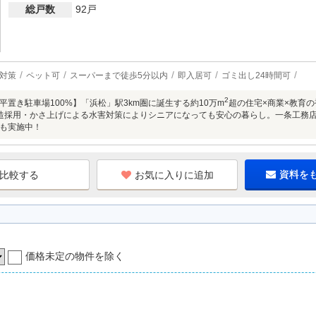
総戸数
92戸
対策
ペット可
スーパーまで徒歩5分以内
即入居可
ゴミ出し24時間可
2
平置き駐車場100%】「浜松」駅3km圏に誕生する約10万m
超の住宅×商業×教育
造採用・かさ上げによる水害対策によりシニアになっても安心の暮らし。一条工務
も実施中！
お気に入りに追加
資料を
価格未定の物件を除く