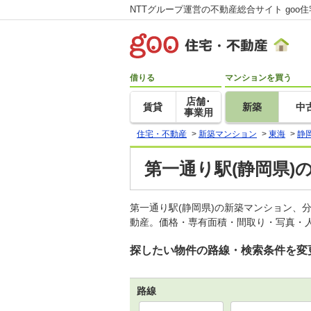
NTTグループ運営の不動産総合サイト goo
借りる
マンションを買う
店舗･
賃貸
新築
中
事業用
住宅・不動産
>
新築マンション
>
東海
>
静
第一通り駅(静岡県)
第一通り駅(静岡県)の新築マンション、
動産。価格・専有面積・間取り・写真・人
探したい物件の路線・検索条件を変
路線