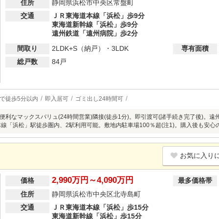
住所
静岡県浜松市中央区常盤町
交通
ＪＲ東海道本線「浜松」歩9分
東海道新幹線「浜松」歩9分
遠州鉄道「遠州病院」歩2分
間取り
2LDK+S（納戸）・3LDK
専有面積
総戸数
84戸
で徒歩5分以内
即入居可
ゴミ出し24時間可
便利なマックスバリュ(24時間営業)隣接(徒歩1分)。即引渡可(諸手続き完了後)。
線「浜松」駅徒歩圏内、2駅利用可能。敷地内駐車場100％超(注1)。購入後も安心の保証サー
お気に入り
2,990万円～4,090万円
価格
最多価格帯
住所
静岡県浜松市中央区北寺島町
交通
ＪＲ東海道本線「浜松」歩15分
東海道新幹線「浜松」歩15分