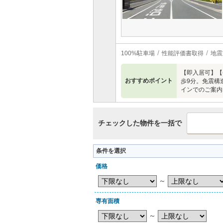
100%駐車場
性能評価書取得
地震
【即入居可】【
おすすめポイント
歩9分。免震構
インでのご案内
チェックした物件を一括で
条件を選択
価格
～
専有面積
～