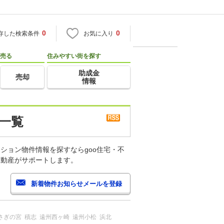
0
0
存した検索条件
お気に入り
売る
住みやすい街を探す
助成金
売却
情報
一覧
ション物件情報を探すならgoo住宅・不
不動産がサポートします。
さぎの宮
積志
遠州西ヶ崎
遠州小松
浜北