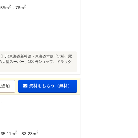
2
2
55m
～76m
台）】JR東海道新幹線・東海道本線「浜松」駅
いの大型スーパー、100円ショップ、ドラッグ
資料をもらう（無料）
に追加
-
2
2
65.11m
～83.23m