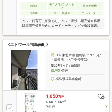
モニタ付インターホ
南向き
浴室乾燥機
ン
所有権
ペット相談可
エレベーター
ペット飼育可（細則あり）ペット足洗い場完備来客用
駐車場完備敷地内にロードヒーティングを敷設高速光
ファイバーインターネットサービス（インターネット
使用料は管理費に含む）24時間受取可能な宅配ボック
ス完備ファンコンベクター標準装備二重サッシ外壁断
《エトワール福島南町》
熱ゲストルーム完備SECOMセキュリティシステム防犯
カメラ雪庇対策
ＪＲ東北本線 福島駅 バス10分/
「信夫橋」バス停 停歩2分
築32年3ヶ月/10階建
総戸数
63戸
福島県福島市南町
1,050
万円
2
4LDK 73.06m
6階 南