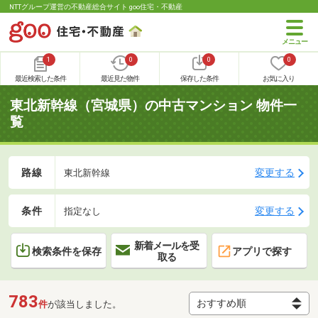
NTTグループ運営の不動産総合サイト goo住宅・不動産
1
0
0
0
最近検索した条件
最近見た物件
保存した条件
お気に入り
東北新幹線（宮城県）の中古マンション 物件一
覧
路線
変更する
東北新幹線
条件
変更する
指定なし
新着メールを受
検索条件を保存
アプリで探す
取る
783
件
が該当しました。