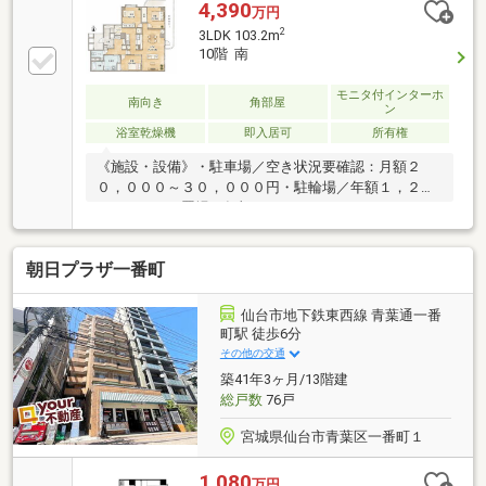
4,390
万円
2
3LDK 103.2m
10階 南
モニタ付インターホ
南向き
角部屋
ン
浴室乾燥機
即入居可
所有権
《施設・設備》・駐車場／空き状況要確認：月額２
０，０００～３０，０００円・駐輪場／年額１，２０
０円・バイク置場／年額２４，０００円・オートロッ
ク・エレベーター・宅配ＢＯＸ《リノベーション内
容》２０２６年３月完了済み・キッチン交換（食洗機
朝日プラザ一番町
付き）・浴室交換（浴室換気乾燥機付き）・洗面化粧
台交換・トイレ交換・フローリング張替・クロス張
替 他▼ご見学をご希望の方は 『見学予約』 よ
仙台市地下鉄東西線 青葉通一番
りお気軽にお申し込みください。 電話不要・24時間
町駅 徒歩6分
受付中！▼LINEでも見学予約・詳細資料のご案内が可
その他の交通
能です！ ID:@e-concept_1
築41年3ヶ月/13階建
総戸数
76戸
宮城県仙台市青葉区一番町１
1,080
万円