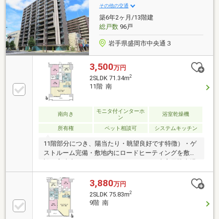
わせ受付中♪ ID⇒@e-concept_2住宅購入に関する不
その他の交通
安やご要望には、不動産経験豊富な当社スタッフが対
築6年2ヶ月/13階建
応いたします！
総戸数
96戸
岩手県盛岡市中央通３
3,500
万円
2
2SLDK 71.34m
11階 南
モニタ付インターホ
南向き
浴室乾燥機
ン
所有権
ペット相談可
システムキッチン
11階部分につき、陽当たり・眺望良好です特徴）・ゲ
ストルーム完備・敷地内にロードヒーティングを敷
設・高速光ファイバーインターネット・来客用駐車場
完備・タイヤ置場・宅配ボックス・ペット飼育可（細
則あり） 犬・猫１住戸2匹まで可・ペット足洗い場
3,880
万円
完備・SECOMセキュリティシステム・ファンコンベク
2
2SLDK 75.83m
ター標準装備 など・・・。
9階 南