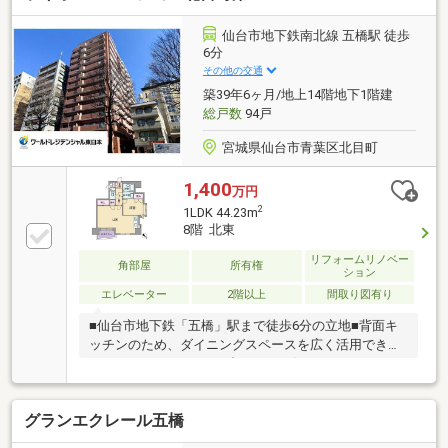
仙台市地下鉄南北線 五橋駅 徒歩
6分
その他の交通
築39年6ヶ月/地上14階地下1階建
総戸数
94戸
宮城県仙台市青葉区北目町
1,400
万円
2
1LDK 44.23m
8階 北東
リフォームリノベー
角部屋
所有権
ション
エレベーター
2階以上
間取り図有り
■仙台市地下鉄「五橋」駅まで徒歩6分の立地■背面キ
ッチンのため、ダイニングスペースを広く活用できま
す。■ライフスタイルに合わせて、好きなようにリフ
ォーム可能です。■徒歩10分圏内に生活利便施設多数
揃っています。■2014年、2024年にリフォーム履歴有
グランエクレール五橋
【リフォーム履歴】2014年8月 2DK→1LDKに間取り
変更、フローリング張替（全室）、クロス貼替（全