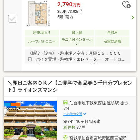
2,790
万円
2
3LDK 73.92m
5階 南西
駐車場あり
最上階
角部屋
モニタ付インターホ
ルーフバルコニー
浴室乾燥機
ン
《施設・設備》・駐車場／空有：月額１５，０００
円・バイク置場・駐輪場・エレベーター・オートロッ
ク・防犯カメラ《リノベーション内容》２０２６年９
月上旬終了予定・キッチン交換〈Ｗ２４００・食洗
機〉・浴室交換〈１４１８〉・洗面化粧台交換・トイ
＼即日ご案内ＯＫ／【ご見学で商品券３千円分プレゼン
レ交換・排水管・給水、給湯管交換・エアコン設置・
照明器具交換・建具交換・フローリング張替・フロア
ト】ライオンズマンシ
タイル張替・クロス貼替▼ご見学をご希望の方は
［見学予約］ よりお気軽にお申し込みください。
仙台市地下鉄東西線 連坊駅 徒歩
電話不要・24時間受付中！▼LINEでも見学予約・詳細
7分
資料のご案内可能です！ ID:@e-concept_1
その他の交通
築34年10ヶ月/5階建
総戸数
37戸
宮城県仙台市宮城野区西宮城野