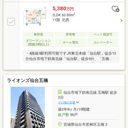
るコンシェルジュサービス（一部有料）■24時間ゴミ
出し可能なクリーンステーションが各階有■2路線3駅
5,380
万円
利用可能！通勤通学に便利な立地■徒歩10分圏内に生
2
2LDK 63.83m
活利便施設多数■生活を豊かにするコンシェルジュサ
11階 北西
ービス（一部有料）■キッチンにはディスポーザー、
ＩＨクッキングヒーター、食器洗い乾燥機等の設備有
■LD部分には床暖房設置☆不動産のことならワールド
角部屋
所有権
ペット相談可
レジデンシャル東日本にお任せください！☆お問合せ
タワーマンション
オール電化
エレベーター
(階建20階以上)
は、０１２０－７０１－６０３まで！
・4路線5駅利用可能ですJR東北本線「仙台駅」徒歩13
分仙台市地下鉄南北線「仙台駅」徒歩9分、「五橋
駅」徒歩8分仙台市地下鉄東西線「青葉通一番町」徒
歩9分JR仙石線「あおば通」駅徒歩10分・11階北西向
き角住戸・オール電化エコキュート採用・登記簿面積
ライオンズ仙台五橋
61.64㎡の2LDKタイプ・ディスポーザー付きで生ごみ
処理も可能・免振構造を採用・4重セキュリティ採
用・ホテルライクな内廊下仕様・ペット飼育可能マン
仙台市地下鉄南北線 五橋駅 徒歩
ション（規約による制限あり）・24時間ゴミ出し可能
2分
な各階クリーンステーションあり・同階に住戸ごとの
その他の交通
トランクルームあり（月額使用料無償）
築2年8ヶ月/19階建
総戸数
90戸
宮城県仙台市若林区五橋３