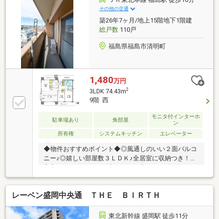
◇◆そのほか各種ご相談承ります◆◇・住宅ローンの
その他の交通
お借入れ、銀行選びもフルサポートします♪・頭金0円
築26年7ヶ月/地上15階地下1階建
での購入も可能です♪ お客様に最適なご提案をさせ
総戸数
110戸
て頂きます！
福島県福島市清明町
1,480
万円
2
3LDK 74.43m
9階 西
モニタ付インターホ
駐車場あり
角部屋
ン
所有権
システムキッチン
エレベーター
◆物件おすすめポイント◆◎風通しのいい２面バルコ
ニー♪◎嬉しい部屋数３ＬＤＫ♪全居室に収納つき！◎
安心のオートロック＆防犯カメラ◆リフォーム・リノ
ベーションもワントップで完結！専任担当が希望条件
にぴったりのプランをご提案♪最短ルートで理想の住
レーベン盛岡中央通 ＴＨＥ ＢＩＲＴＨ
まいをカタチにできます♪【当物件リフォームプラン
例】・キッチン・浴室など水回り4点リフォーム 190万
円～・フルリフォーム 490万円～◆LINEでもお問い合
東北新幹線 盛岡駅 徒歩11分