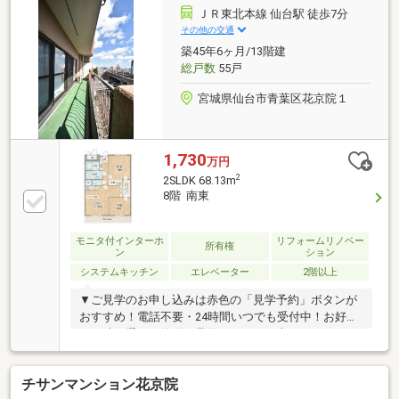
ＪＲ東北本線 仙台駅 徒歩7分
その他の交通
築45年6ヶ月/13階建
総戸数
55戸
宮城県仙台市青葉区花京院１
1,730
万円
2
2SLDK 68.13m
8階 南東
モニタ付インターホ
リフォームリノベー
所有権
ン
ション
システムキッチン
エレベーター
2階以上
▼ご見学のお申し込みは赤色の「見学予約」ボタンが
おすすめ！電話不要・24時間いつでも受付中！お好き
な日時を選んで簡単に予約できます。土日・平日・お
仕事帰りの見学もお気軽にご予約ください。《施設・
設備》・駐車場／空き状況要確認：月額１９，０００
チサンマンション花京院
円・駐輪場・エレベーター・防犯カメラ《リノベーシ