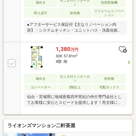
モニタ付インターホ
南向き
浴室乾燥機
ン
リフォームリノベー
即入居可
所有権
ション
●アフターサービス保証付【主なリノベーション内
容】・システムキッチン・ユニットバス・洗面化粧
台・トイレ・建具・全室クロス貼替・床材貼替・ハウ
スクリーニング 等
☆+☆+☆+☆+☆+☆+☆+☆+☆+☆+☆【ご成約特
1,380
万円
典】対象物件をご契約のお客様へ『選べる家電』いず
2
3DK 57.81m
れか1点をプレゼント！！詳しくはお気軽にお問い合
4階 南
わせください
♪☆+☆+☆+☆+☆+☆+☆+☆+☆+☆+☆【購入のご
相談】地元に強い「山一地所」だから売買物件も豊富
モニタ付インターホ
南向き
所有権
ン
です！ご希望の物件のご紹介から、ローンのご相談、
エレベーター
2階以上
宅配ボックス
投資のご相談までおまかせください！！
☆+☆+☆+☆+☆+☆+☆+☆+☆+☆+☆
仙台・宮城県に地域密着四半世紀の仲介専門会社とし
てお客様に安心とスピードを提供します！売主様には
満足のいく売却を、買主様には全ての情報の中からラ
イフスタイルに合致した最良の選択をご提案させて頂
きます！
ライオンズマンション二軒茶屋