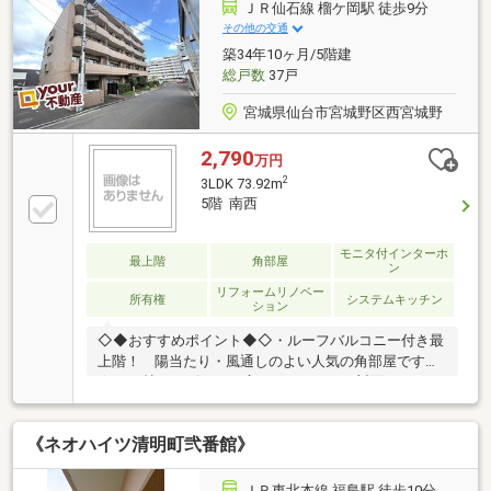
ＪＲ仙石線 榴ケ岡駅 徒歩9分
その他の交通
築34年10ヶ月/5階建
総戸数
37戸
宮城県仙台市宮城野区西宮城野
2,790
万円
2
3LDK 73.92m
5階 南西
モニタ付インターホ
最上階
角部屋
ン
リフォームリノベー
所有権
システムキッチン
ション
◇◆おすすめポイント◆◇・ルーフバルコニー付き最
上階！ 陽当たり・風通しのよい人気の角部屋です
☆・15帖のリビングは広々としていて、対面キッチン
なので 家族団らんの時間も大切にできます。・2沿
線利用可能で、仙台の街中にも歩いて行ける♪ 楽天
《ネオハイツ清明町弐番館》
球場もすぐなので、野球観戦も◎◇◆エリア情報
◆◇・西友宮城野原店：徒歩約3分・楽天モバイル 最
強パーク宮城：徒歩約7分・榴岡公園：徒歩約15分
ＪＲ東北本線 福島駅 徒歩10分