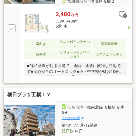
宮城県仙台市青葉区五橋２
2,480
万円
2
3LDK 64.8m
5階 南
モニタ付インターホ
南向き
浴室乾燥機
ン
リフォームリノベー
所有権
システムキッチン
ション
■3駅3路線が利用可能で、通勤・通学に便利な立地で
す■安心安全のオートロック■小・中学校が徒歩10分圏
内の為、お子様の毎日の通学も安心です【リノベーシ
ョン内容 令和7年5月完了】■全室天井・壁クロス貼
替 ■キッチン交換 ■ユニットバス交換■フローリン
朝日プラザ五橋ＩＶ
グ貼替(LDK・廊下・洋室)■和室を洋室に変更 ■洗面
台交換 ■トイレ交換■給湯器交換 ■給水給湯管更新■
クッションフロア張替(洗面室・トイレ) ■下駄箱交換
仙台市地下鉄南北線 五橋駅 徒歩
■玄関フロアタイル上張 ■各室照明器具交換 ■ハウ
5分
スクリーニング 他
その他の交通
築40年7ヶ月/12階建
総戸数
47戸