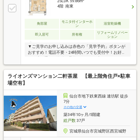
2SLDK 59.86m
4階 南東
モニタ付インターホ
角部屋
浴室乾燥機
ン
リフォームリノベー
即入居可
所有権
ション
▼ご見学のお申し込みは赤色の「見学予約」ボタンが
おすすめ！電話不要・24時間いつでも受付中！お好き
な日時を選んで簡単に予約できます。土日・平日・お
仕事帰りの見学もお気軽にご予約ください。《施設・
設備》・駐車場/空き状況要確認：月額9000～13000
ライオンズマンション二軒茶屋 【最上階角住戸×駐車
円・駐輪場・エレベーター・防犯カメラ・トランクル
ーム/月額2500～3000円《リノベーション内容》2023
場空有】
年7月完了・キッチン交換・洗面台交換・トイレ交
換・建具交換・全室床材張替・クロス張替・照明器具
仙台市地下鉄東西線 連坊駅 徒歩
交換 他▼LINEでも見学予約・詳細資料のご案内が可
7分
能です！ID:@e-concept_1
その他の交通
築34年10ヶ月/5階建
総戸数
37戸
宮城県仙台市宮城野区西宮城野