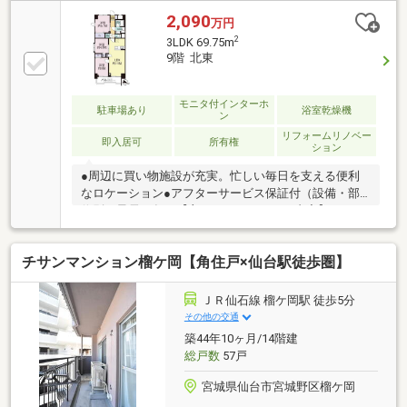
2,090
万円
2
3LDK 69.75m
9階 北東
モニタ付インターホ
駐車場あり
浴室乾燥機
ン
リフォームリノベー
即入居可
所有権
ション
●周辺に買い物施設が充実。忙しい毎日を支える便利
なロケーション●アフターサービス保証付（設備・部
位別に最長20年）【主なリノベーション内容】・シス
テムキッチン・ユニットバス・洗面化粧台・温水洗浄
便座付トイレ・電気温水器・専有部分配管更新・エア
チサンマンション榴ケ岡【角住戸×仙台駅徒歩圏】
コン1台・照明器具・建具・フローリング貼替・壁天
井クロス貼替・TVモニターホン 等
☆+☆+☆+☆+☆+☆+☆+☆+☆+☆+☆【購入のご相
ＪＲ仙石線 榴ケ岡駅 徒歩5分
談】地元に強い「山一地所」だから売買物件も豊富で
その他の交通
す！ご希望の物件のご紹介から、ローンのご相談、投
築44年10ヶ月/14階建
資のご相談までおまかせください！！
総戸数
57戸
☆+☆+☆+☆+☆+☆+☆+☆+☆+☆+☆
宮城県仙台市宮城野区榴ケ岡