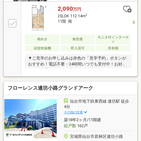
2,090
万円
2
2SLDK 112.14m
11階 南
モニタ付インターホ
南向き
角部屋
ン
浴室乾燥機
即入居可
所有権
▼ご見学のお申し込みは赤色の「見学予約」ボタンが
おすすめ！電話不要・24時間いつでも受付中！お好き
な日時を選んで簡単に予約できます。土日・平日・お
仕事帰りの見学もお気軽にご予約ください。《施設・
設備》・駐車場／空き状況要確認・バイク置場・駐輪
フローレンス連坊小路グランドアーク
場・エレベーター・防犯カメラ《リノベーション内
容》２０２６年３月下旬完了・フローリング貼替・ク
ロス貼替・ユニットバス交換・キッチン交換・洗面化
仙台市地下鉄東西線 連坊駅 徒歩
粧台交換・トイレ交換・建具交換・給湯器交換・ハウ
4分
スクリーニング▼LINEでも見学予約・詳細資料のご案
その他の交通
内が可能です！ID:@e-concept_1
築18年2ヶ月/11階建
総戸数
162戸
宮城県仙台市若林区連坊小路