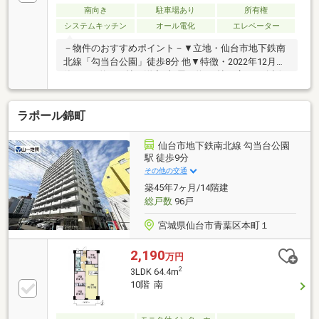
いです。■鍵を取り出さずにエントランス、玄関に出
南向き
駐車場あり
所有権
入り可能なハンズフリーキー採用■宅配ボックスがあ
システムキッチン
オール電化
エレベーター
るので、不在時でも荷物の受取可能■小学校まで徒歩5
－物件のおすすめポイント－▼立地・仙台市地下鉄南
分のため、お子様の毎日の通学も安心です。
北線「勾当台公園」徒歩8分 他▼特徴・2022年12月
築・LDK約16.3帖、洋室2部屋は約6.0帖の広さ・会話
の弾む対面式キッチン、カップボード付・納戸・WIC2
か所・リネン庫等、随所に収納有・南向きのバルコニ
ラポール錦町
ー付▼設備・食洗機・IHクッキングヒーター・キッチ
ン前にカウンター付の造作収納を設置・ハンズフリー
キーで開錠可能なオートロック付▼周辺環境・スーパ
仙台市地下鉄南北線 勾当台公園
ー「みやぎ生協錦町店」徒歩7分(約500m)■ ご希望の
駅 徒歩9分
住まい探しをお手伝いします ━━━━━・・・物件の
その他の交通
詳細・ご相談はお気軽にお問い合わせください。
築45年7ヶ月/14階建
総戸数
96戸
宮城県仙台市青葉区本町１
2,190
万円
2
3LDK 64.4m
10階 南