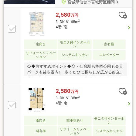
宮城県仙台市宮城野区榴岡３
2,580
万円
2
3LDK 61.68m
4階 南
モニタ付インターホ
南向き
所有権
ン
リフォームリノベー
システムキッチン
エレベーター
ション
◇◆おすすめポイント◆◇・仙台駅も榴岡公園も楽天
パークも徒歩圏内♪ 歩くたびに暮らしが広がる好立
地◎・家事ラク♪キッチンには食洗器付き◎・新生活
をスグに始められるようエアコン１台完備◎◇◆リフ
ォーム内容◆◇・システムキッチン・ユニットバス・
2,580
万円
洗面化粧台・トイレ・配管(専有部分)・クロス全室・
2
3LDK 61.38m
床材・ハウスクリーニング実施等◇◆エリア情報
4階 南
◆◇・榴岡小学校：徒歩約5分・宮城野中学校：徒歩
約15分・いたがき：徒歩約7分・牛たん炭焼 利久 東口
分店：徒歩約5分
モニタ付インターホ
南向き
駐車場あり
ン
リフォームリノベー
所有権
システムキッチン
ション