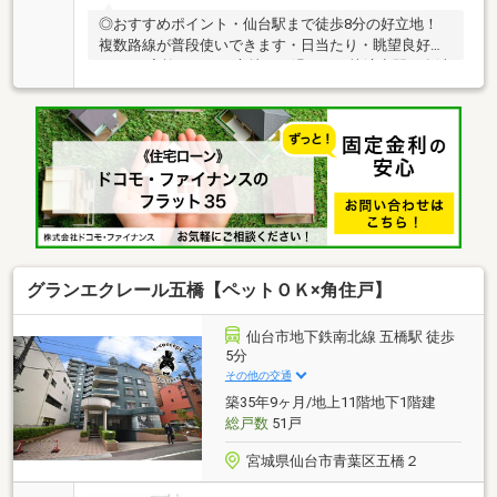
◎おすすめポイント・仙台駅まで徒歩8分の好立地！
複数路線が普段使いできます・日当たり・眺望良好な
3LDKで家族みんなが心地よく過ごせる快適空間・食洗
機付きシステムキッチンで家事負担も軽減！・利便性
と住環境が両立した人気の東口エリア・リノベーショ
ン物件（令和8年8月完了予定）◎ライフインフォメー
ション・セブンイレブン仙台榴岡3丁目店 徒歩3分
約170ｍ・ロピア仙台ヨドバシ店 徒歩8分 約600
ｍ・ドラッグセイムス 仙台榴岡店 徒歩4分 約290
ｍ・BiVi 徒歩7分 約520ｍ・七十七銀行仙台東口支
店 徒歩5分 約400ｍ
グランエクレール五橋【ペットＯＫ×角住戸】
仙台市地下鉄南北線 五橋駅 徒歩
5分
その他の交通
築35年9ヶ月/地上11階地下1階建
総戸数
51戸
宮城県仙台市青葉区五橋２