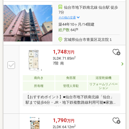
ョン内容》２０２０年１２月完了・キッチン交換・ト
イレ交換・洗面化粧台交換・建具交換・フローリング
仙台市地下鉄南北線 仙台駅 徒歩
張替・クロス貼替 他▼LINEでも見学予約・詳細資料
7分
のご案内が可能です！ID:@e-concept_1
その他の交通
築44年10ヶ月/14階建
総戸数
64戸
宮城県仙台市青葉区花京院１
1,748
万円
2
3LDK 71.85m
7階 南
南向き
角部屋
浴室乾燥機
リフォームリノベー
所有権
管理人常駐
ション
【おすすめポイント】■仙台市地下鉄南北線「仙台」
駅まで徒歩6分・JR・地下鉄複数路線利用可能■家族と
の会話も楽しめる対面キッチン■天気や花粉を気にせ
ず洗濯できる浴室乾燥機付■リビングと隣の洋室を繋
げて広々と使う事ができます【リフォーム内容】◆フ
1,790
万円
ローリング張替（LDK・各洋室・廊下）◆クッション
2
2LDK 64.12m