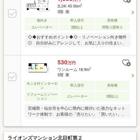
2
2LDK 45.56m
5階 南
南向き
即入居可
所有権
エレベーター
2階以上
間取り図有り
◇◆おすすめポイント◆◇・リノベーション向き物件
◎ 自分好みにアレンジして、お気に入りの住まいに
♪・周辺環境、お買い物スポットが充実◎ おしゃれ
な飲食店やカフェが豊富なエリアです♪・地下鉄東西
線 「青葉通一番町」駅まで徒歩約6分！ 仙台駅まで
530
万円
も、徒歩約11分で、通勤や通学、お出かけにも便利
2
ワンルーム 18.9m
♪◇◆エリア情報◆◇・CHICCI 本店 カフェ 徒歩約1
3階 東
分・水原製麺 徒歩約1分・氏ノ木 本店 徒歩約1分
モニタ付インターホ
◇◆そのほか各種ご相談承ります◆◇・住宅ローンの
即入居可
所有権
ン
お借入れ、銀行選びもフルサポートします♪・頭金0円
リフォームリノベー
での購入も可能です♪お客様に最適なご提案をさせて
エレベーター
2階以上
ション
頂きます！
宮城県・仙台市を中心に県内に根付いた強力なネット
ワーク体制で、お客様の「売りたい」「買いたい」を
住まい選びのプロフェッショナルが全力でサポートさ
せていただきます！
ライオンズマンション北目町第２