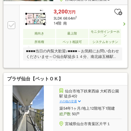
3,200
万円
2
3LDK 68.64m
14階 南
モニタ付インターホ
南向き
最上階
ン
所有権
ペット相談可
システムキッチン
■■■■当日の内覧大歓迎♪■■■■～お気軽にお問い合わせ
くださいませ～◎仙台駅徒歩１４分、南北線五橋駅徒
歩３分の好立地♪◎最上階南向き住戸につき、陽当た
り・通風・眺望良好♪◎１９．７帖ＬＤＫでストレス
のない快適な生活を♪◎リビングを間仕切ることで３
プラザ仙台【ペットＯＫ】
ＬＤＫにも対応可能♪◎小・中学校、コンビニ、スー
パー徒歩７分圏♪■■■周辺環境■■■・荒町小学校 徒歩
７分・五橋中学校 徒歩２分・東北大片平キャンパ
仙台市地下鉄東西線 大町西公園
ス 徒歩５分・東北学院大 徒歩７分・ＳＥＩＹＵ五
駅 徒歩4分
橋店 徒歩６分・ファミリーマート 徒歩１分・ＪＲ
その他の交通
仙台病院 徒歩７分・仙台中央郵便局 徒歩３分
築54年1ヶ月/地上12階地下1階建
総戸数
50戸
宮城県仙台市青葉区片平１