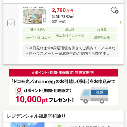
2,790
万円
2
3LDK 73.92m
5階 南西
駐車場あり
最上階
角部屋
モニタ付インターホ
ルーフバルコニー
浴室乾燥機
ン
＼今日見れます×周辺環境も併せてご案内！！／⇒今な
ら同ハウスメーカー完成物件のご案内も可能です
♪≪POINT≫▼駐車場空有（月15000円～）※空き状況
要確認▼防犯カメラ×オートロックで安心の住まい
◎▼楽天球場徒歩7分⇒球場通いもラクラクな立地
♪▼11坪越えの広々ルーフバルコニー付！陽当たり抜
群☆彡■リノベーション内容（令和8年9月）〇キッチ
ン（食洗機） 〇洗面台 〇浴室 〇トイレ〇フロー
リング張替 〇ハウスクリーニング 他≪周辺環境
≫◆連坊小路小学校 徒歩12分◆東華中学校 徒歩3
分◆西友 徒歩4分◆ファミリーマート 徒歩5分 ◆
ツルハドラッグ 徒歩5分
レジデンシャル福島平和通り