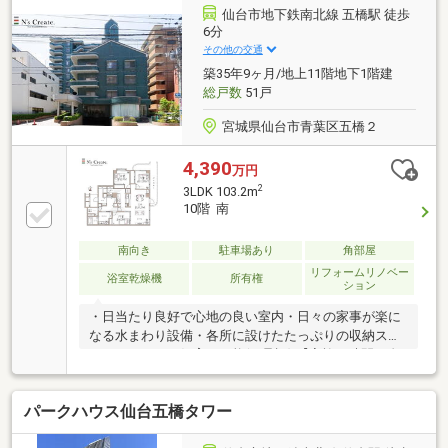
室）、トイレ便座交換、キッチン蛇口交換2024年3
仙台市地下鉄南北線 五橋駅 徒歩
月 クロス貼替（LD）☆不動産のことなら地域密着ワ
6分
ールドレジデンシャル東日本にお任せください☆０１
その他の交通
２０－７０１－６０３まで連絡を頂き事前にご予約頂
築35年9ヶ月/地上11階地下1階建
けますとスムーズです。
総戸数
51戸
宮城県仙台市青葉区五橋２
4,390
万円
2
3LDK 103.2m
10階 南
南向き
駐車場あり
角部屋
リフォームリノベー
浴室乾燥機
所有権
ション
・日当たり良好で心地の良い室内・日々の家事が楽に
なる水まわり設備・各所に設けたたっぷりの収納スペ
ース・ペットの飼育も可能(要承認) 【家族の時間と自
分の時間、それぞれを大切にしたいご家族に！】家族
との時間も大切だけど、自分の時間も大切にしたい。
パークハウス仙台五橋タワー
そんな想いを叶えてくれるのが当物件です。100㎡以
上のお部屋だからこそ叶えられるゆとりある空間は、