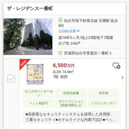
ザ・レジデンス一番町
仙台市地下鉄南北線 五橋駅 徒歩
8分
その他の交通
築16年3ヶ月/地上29階地下1階建
総戸数
244戸
宮城県仙台市青葉区一番町１
6,500
万円
2
2LDK 74.9m
7階 南西
モニタ付インターホ
浴室乾燥機
所有権
ン
タワーマンション
ペット相談可
システムキッチン
(階建20階以上)
■高密度なセキュリティシステムを採用した共用部、
三重セキュリティ■ホテルライクな内廊下設計■ペット
飼育可能（飼育細則による定め有）■生活を豊かにす