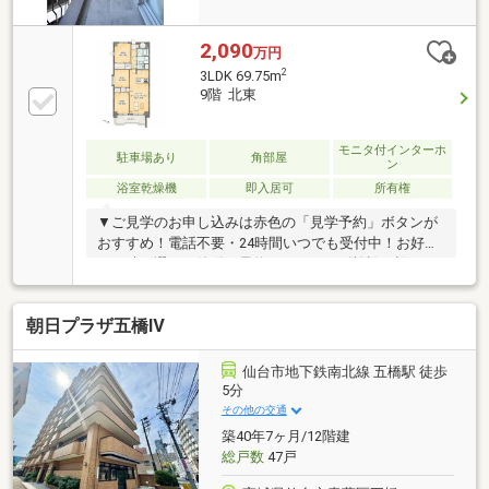
2,090
万円
2
3LDK 69.75m
9階 北東
モニタ付インターホ
駐車場あり
角部屋
ン
浴室乾燥機
即入居可
所有権
▼ご見学のお申し込みは赤色の「見学予約」ボタンが
おすすめ！電話不要・24時間いつでも受付中！お好き
な日時を選んで簡単に予約できます。《施設・設
備》・駐車場／空有：月額１１，０００～１３，００
０円・バイク置場・駐輪場・エレベーター・オートロ
朝日プラザ五橋Ⅳ
ック・防犯カメラ《リノベーション内容》２０２６年
４月下旬完了・キッチン交換・浴室交換・洗面台交
換・トイレ交換・電気温水器交換・給水・給湯・排水
仙台市地下鉄南北線 五橋駅 徒歩
管交換・エアコン設置・建具交換・照明器具交換・フ
5分
ローリング張替・クロス貼替 他▼LINEでも見学予
その他の交通
約・詳細資料のご案内が可能です！ID:@e-concept_1
築40年7ヶ月/12階建
総戸数
47戸