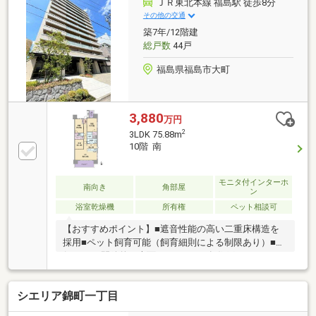
ＪＲ東北本線 福島駅 徒歩8分
その他の交通
築7年/12階建
総戸数
44戸
福島県福島市大町
3,880
万円
2
3LDK 75.88m
10階 南
モニタ付インターホ
南向き
角部屋
ン
浴室乾燥機
所有権
ペット相談可
【おすすめポイント】■遮音性能の高い二重床構造を
採用■ペット飼育可能（飼育細則による制限あり）■奥
行2.0mの開放的な南面バルコニー■各住戸トランクル
ーム付き（使用料無償）■福島市立第一小学校まで徒
歩1分、通学のしやすい立地■ハンズフリーキーのた
シエリア錦町一丁目
め、カバンやポケットにいれたままでも開錠すること
が可能■2面採光につき、陽当り良好の明るい室内■便