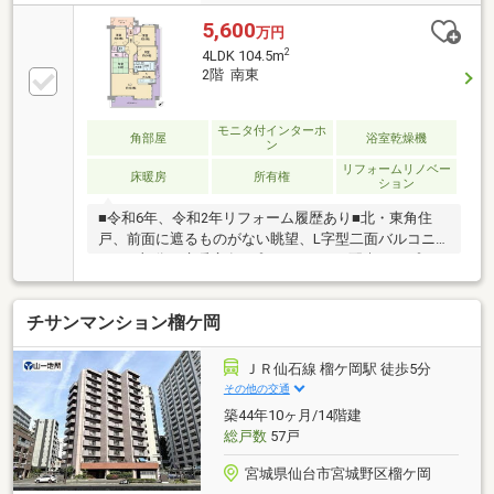
5,600
万円
2
4LDK 104.5m
2階 南東
モニタ付インターホ
角部屋
浴室乾燥機
ン
リフォームリノベー
床暖房
所有権
ション
■令和6年、令和2年リフォーム履歴あり■北・東角住
戸、前面に遮るものがない眺望、L字型二面バルコニ
ー■LD部分に床暖房有■プライバシーに配慮したプライ
ベートポーチ■ペット飼育可能(飼育細則有)■ホワイエ
採用ゆとりある廊下■約22帖のLDK、大型家具を置い
チサンマンション榴ケ岡
てもゆとりある生活空間■1台駐車場無償※車種による
制限有【リフォーム履歴】令和6年3月完成・浴室ミラ
ー新規交換等令和2年12月完成・全室：インサッシ新
ＪＲ仙石線 榴ケ岡駅 徒歩5分
規取付、フローリング新規張替え（和室を除く）、ク
その他の交通
ロス（壁・天井）新規貼替え・トイレ：温水洗浄便座
築44年10ヶ月/14階建
新規交換・キッチン：ガスコンロ新規交換、レンジフ
総戸数
57戸
ード新規交換
宮城県仙台市宮城野区榴ケ岡