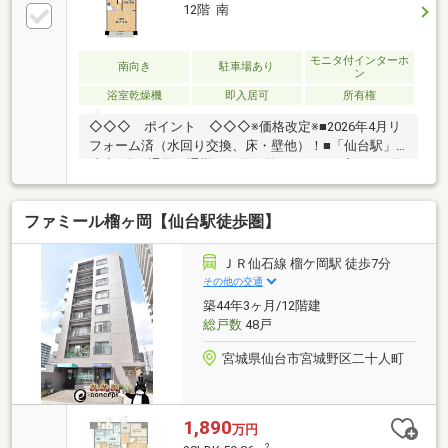
フロア張替（トイレ・洗面） ◆全室壁・天井クロス張
12階 南
替◆玄関タイル張替◆下駄箱交換◆巾木交換◆建具交
換◆電気温水器交換◆分電盤交換◆キッチン交換◆ユ
ニットバス交換（浴室乾燥機付）◆トイレ・温水洗浄
モニタ付インターホ
南向き
駐車場あり
ン
便座交換◆洗面化粧台交換◆洗濯パン・洗濯水栓交換
浴室乾燥機
即入居可
所有権
◆各部屋照明取り付け◆室内配管交換 等
◇◇◇ ポイント ◇◇◇※価格改定※■2026年4月リ
フォーム済（水回り交換、床・壁他）！■「仙台駅」
徒歩9分で通学・通勤・お買い物のアクセス良好！■使
いやすいサイズの2LDK！少人数でのお住まいにもオス
スメ♪■南向きバルコニーにて陽当たり良好♪■各居室収
ファミール榴ヶ岡【仙台駅徒歩圏】
納付き！■商業地域にて近隣にお店多数あり、お買い
物に便利！生活環境充実！■東六番丁小学校・五条中
学校 共に徒歩圏内でお子様の通学も安心ですまずは
ＪＲ仙石線 榴ケ岡駅 徒歩7分
現地をご覧いただき、スペースや雰囲気をご確認いた
その他の交通
だけますと幸いです。住宅ローンの融資や仮審査、支
築44年3ヶ月/12階建
払い計画も一緒に考えてお手伝いさせていただきま
総戸数
48戸
す。お気軽にご相談ください♪
宮城県仙台市宮城野区二十人町
1,890
万円
2