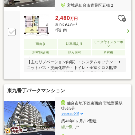
宮城県仙台市青葉区五橋２
2,480
万円
2
3LDK 64.8m
5階 南
モニタ付インターホ
南向き
駐車場あり
ン
浴室乾燥機
即入居可
所有権
【主なリノベーション内容】・システムキッチン・ユ
ニットバス・洗面化粧台・トイレ・全室クロス貼替・
フローリング張替・給湯器・給水給湯管更新・シュー
ズボックス・建具・照明器具・和室→洋室へ変更 他
☆+☆+☆+☆+☆+☆+☆+☆+☆+☆【ご成約特典】対
東九番丁パークマンション
象物件をご契約のお客様へ『選べる家電』いずれか1
点をプレゼント！詳しくはお気軽にお問い合わせくだ
さい♪☆+☆+☆+☆+☆+☆+☆+☆+☆+☆【購入のご
仙台市地下鉄東西線 宮城野通駅
相談】地元に強い「山一地所」だから売買物件も豊富
徒歩5分
です！ご希望の物件のご紹介から、ローンのご相談投
その他の交通
資のご相談までおまかせください！
築43年8ヶ月/12階建
☆+☆+☆+☆+☆+☆+☆+☆+☆+☆
総戸数
-戸