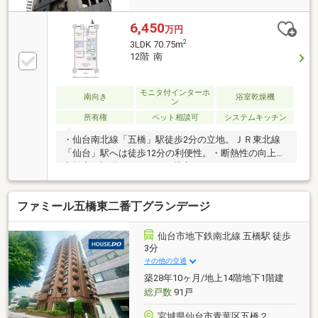
6,450
万円
2
3LDK 70.75m
12階 南
モニタ付インターホ
南向き
浴室乾燥機
ン
所有権
ペット相談可
システムキッチン
・仙台南北線「五橋」駅徒歩2分の立地。ＪＲ東北線
「仙台」駅へは徒歩12分の利便性。・断熱性の向上や
高効率な設備・システムを導入したZEHマンショ
ン。・各住戸専用の宅配ボックスを採用。・ご家族と
の会話も弾む対面式キッチンを採用。（掲載写真中の
ファミール五橋東二番丁グランデージ
家具・什器等は販売価格に含まれません）
仙台市地下鉄南北線 五橋駅 徒歩
3分
その他の交通
築28年10ヶ月/地上14階地下1階建
総戸数
91戸
宮城県仙台市青葉区五橋２