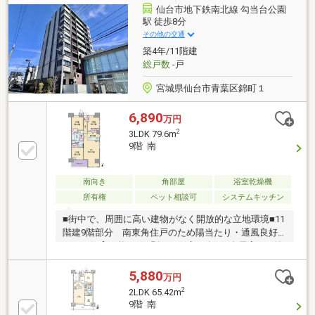
利な食品宅配受け取りサービス「食配ラボ」☆不動産
仙台市地下鉄南北線 勾当台公園
のことなら地域密着ワールドレジデンシャル東日本に
駅 徒歩8分
お任せください☆【随時、内覧希望を受付をしており
その他の交通
ます】０１２０－７０１－６０３まで連絡を頂き事前
築4年/11階建
にご予約頂けますとスムーズです。
総戸数
-戸
宮城県仙台市青葉区錦町１
6,890
万円
2
3LDK 79.6m
9階 南
南向き
角部屋
浴室乾燥機
所有権
ペット相談可
システムキッチン
■街中で、周囲に高い建物がなく開放的な立地環境■11
階建9階部分 南東角住戸のため陽当たり・通風良好■
ペット飼育可能（※細則による定め有）■全居室WIC付
きのため、居住空間を有効に使えます■ホスクリーン
を室内に備え、洗濯物を干せるスペースを確保してい
5,880
万円
ます。■リビングと隣接する洋室の扉を開けること
2
2LDK 65.42m
で、約20.8帖の広々とした空間としてご利用いただけ
9階 南
ます。■窓付きのキッチンで、調理中の換気もしやす