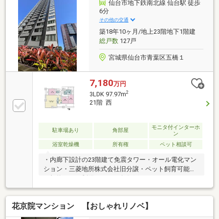
暮らす人の気持ちにゆとりをもたらします。また収納
仙台市地下鉄南北線 仙台駅 徒歩
スペースをたっぷり設けているため、生活用品や趣味
6分
のものも無理なく収納可能です。仙台駅や街中へも歩
その他の交通
いて行ける立地で、日々の生活の質もアップ！ぜひ一
築18年10ヶ月/地上23階地下1階建
度、現地でその魅力を感じてみてください。
総戸数
127戸
宮城県仙台市青葉区五橋１
7,180
万円
2
3LDK 97.97m
21階 西
モニタ付インターホ
駐車場あり
角部屋
ン
浴室乾燥機
所有権
ペット相談可
・内廊下設計の23階建て免震タワー・オール電化マン
ション・三菱地所株式会社旧分譲・ペット飼育可能
（規約による制限あり）・各住戸にはトランクルーム
付き（地下1階）使用料無償・住戸開口部には複層ガ
ラスを採用し、断熱性に優れ結露を軽減。
花京院マンション 【おしゃれリノベ】