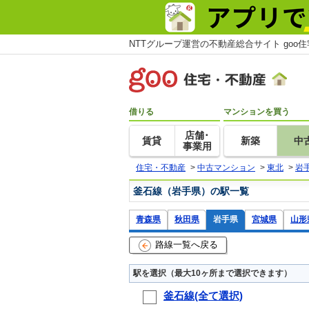
NTTグループ運営の不動産総合サイト goo
借りる
マンションを買う
店舗･
賃貸
新築
中
事業用
住宅・不動産
>
中古マンション
>
東北
>
岩
釜石線（岩手県）の駅一覧
青森県
秋田県
岩手県
宮城県
山形
路線一覧へ戻る
駅を選択（最大10ヶ所まで選択できます）
釜石線(全て選択)