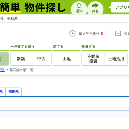
住宅・不動産
0
最近見た物件
保
一戸建てを買う
建てる
投資する
不動産
古
新築
中古
土地
土地活用
投資
手県
>
釜石線の駅一覧
県
福島県