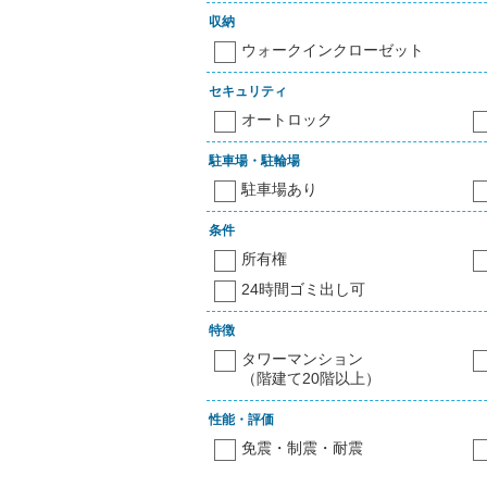
収納
ウォークインクローゼット
セキュリティ
オートロック
駐車場・駐輪場
駐車場あり
条件
所有権
24時間ゴミ出し可
特徴
タワーマンション
（階建て20階以上）
性能・評価
免震・制震・耐震