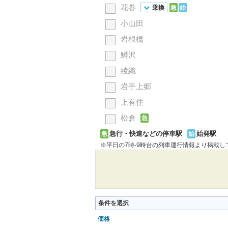
花巻
乗換
急
始
小山田
岩根橋
鱒沢
綾織
岩手上郷
上有住
松倉
急
急行・快速などの停車駅
始発駅
急
始
※平日の7時-9時台の列車運行情報より掲載
条件を選択
価格