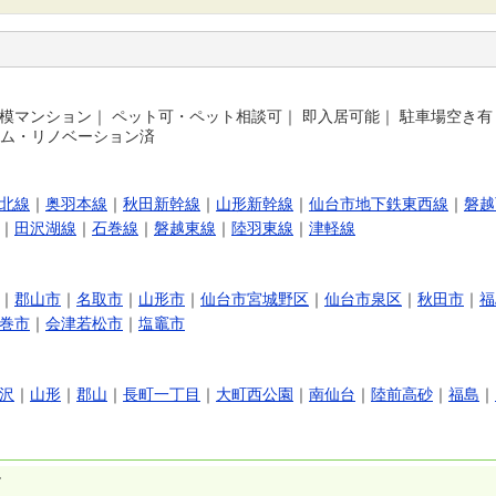
模マンション
｜
ペット可・ペット相談可
｜
即入居可能
｜
駐車場空き有
ム・リノベーション済
北線
｜
奥羽本線
｜
秋田新幹線
｜
山形新幹線
｜
仙台市地下鉄東西線
｜
磐越
｜
田沢湖線
｜
石巻線
｜
磐越東線
｜
陸羽東線
｜
津軽線
｜
郡山市
｜
名取市
｜
山形市
｜
仙台市宮城野区
｜
仙台市泉区
｜
秋田市
｜
福
巻市
｜
会津若松市
｜
塩竈市
沢
｜
山形
｜
郡山
｜
長町一丁目
｜
大町西公園
｜
南仙台
｜
陸前高砂
｜
福島
｜
す