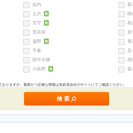
似内
新
土沢
晴
急
宮守
柏
急
荒谷前
岩
遠野
青
急
平倉
足
陸中大橋
洞
小佐野
釜
急
しておりますが、最新かつ正確な情報は各鉄道会社のサイトにてご確認ください。