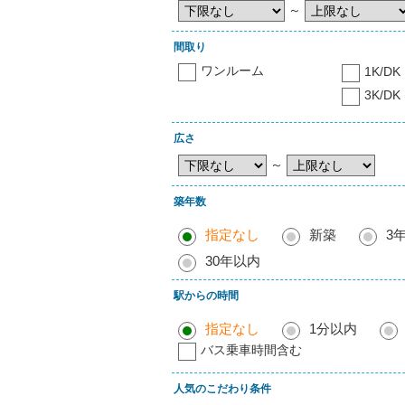
～
間取り
ワンルーム
1K/DK
3K/DK
広さ
～
築年数
指定なし
新築
3
30年以内
駅からの時間
指定なし
1分以内
バス乗車時間含む
人気のこだわり条件