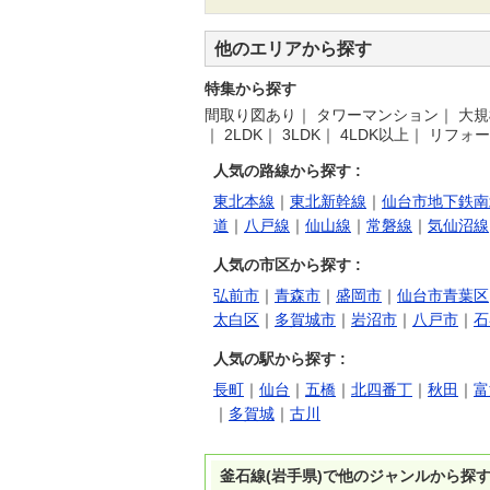
他のエリアから探す
特集から探す
間取り図あり
｜
タワーマンション
｜
大規
｜
2LDK
｜
3LDK
｜
4LDK以上
｜
リフォー
人気の路線から探す :
東北本線
｜
東北新幹線
｜
仙台市地下鉄南
道
｜
八戸線
｜
仙山線
｜
常磐線
｜
気仙沼線
人気の市区から探す :
弘前市
｜
青森市
｜
盛岡市
｜
仙台市青葉区
太白区
｜
多賀城市
｜
岩沼市
｜
八戸市
｜
石
人気の駅から探す :
長町
｜
仙台
｜
五橋
｜
北四番丁
｜
秋田
｜
富
｜
多賀城
｜
古川
釜石線(岩手県)で他のジャンルから探