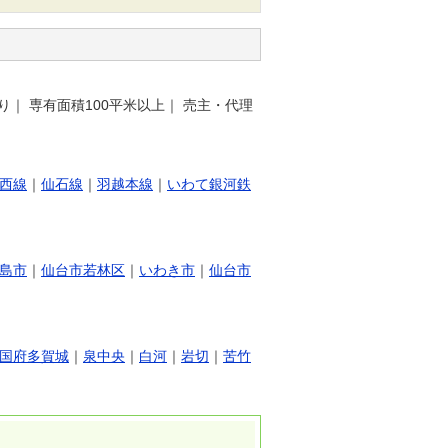
り
｜
専有面積100平米以上
｜
売主・代理
西線
｜
仙石線
｜
羽越本線
｜
いわて銀河鉄
島市
｜
仙台市若林区
｜
いわき市
｜
仙台市
国府多賀城
｜
泉中央
｜
白河
｜
岩切
｜
苦竹