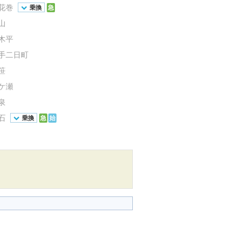
花巻
乗換
急
山
木平
手二日町
笹
ケ瀬
泉
石
乗換
急
始