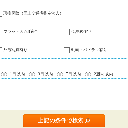
瑕疵保険（国土交通省指定法人）
フラット３５S適合
低炭素住宅
外観写真有り
動画・パノラマ有り
1日以内
3日以内
7日以内
2週間以内