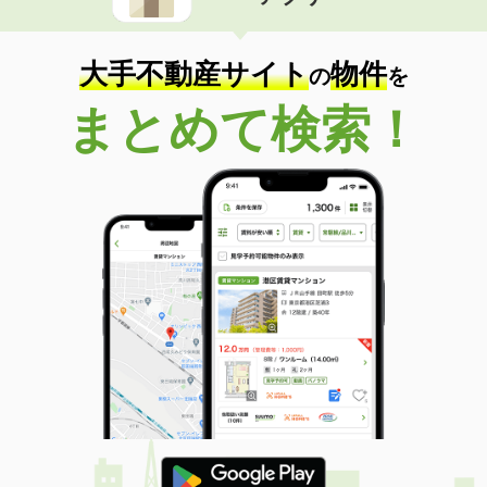
大手不動産サイト
物件
の
を
まとめて検索！