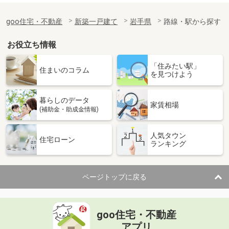
goo住宅・不動産
新築一戸建て
岩手県
路線・駅から探す
お役立ち情報
「住みたい駅」
住まいのコラム
を見つけよう
暮らしのデータ
家賃相場
(補助金・助成金情報)
人気タウン
住宅ローン
ランキング
ページトップに戻る
goo住宅・不動産
アプリ