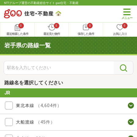
NTTグループ運営の不動産総合サイト goo住宅・不動産
0
0
0
0
最近検索した条件
最近見た物件
保存した条件
お気に入り
岩手県の路線一覧
路線名を選択してください
JR
東北本線
（4,604件）
大船渡線
（45件）