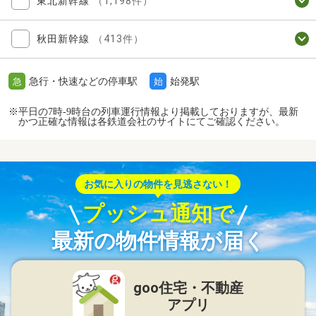
東北新幹線
（1,198件）
秋田新幹線
（413件）
急行・快速などの停車駅
始発駅
急
始
※平日の7時-9時台の列車運行情報より掲載しておりますが、最新
かつ正確な情報は各鉄道会社のサイトにてご確認ください。
お気に入りの物件を見逃さない！
プッシュ通知で
最新の物件情報が届く
goo住宅・不動産
アプリ