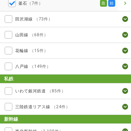
釜石
（7件）
急
始
田沢湖線
（73件）
山田線
（68件）
花輪線
（15件）
八戸線
（149件）
私鉄
いわて銀河鉄道
（85件）
三陸鉄道リアス線
（24件）
新幹線