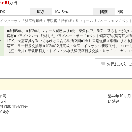
,600
万円
広さ
階数
2階
LDK
104.5m
2
インターホン
浴室乾燥機
床暖房
所有権
リフォームリノベーション
ペッ
■令和6年、令和2年リフォーム履歴あり■北・東角住戸、前面に遮るものがない
房有■プライバシーに配慮したプライベートポーチ■ペット飼育可能(飼育細則有
ト
LDK、大型家具を置いてもゆとりある生活空間■1台駐車場無償※車種による制
浴室ミラー新規交換等令和2年12月完成・全室：インサッシ新規取付、フロー
（壁・天井）新規貼替え・トイレ：温水洗浄便座新規交換・キッチン：ガスコ
お気に入りに
ケ岡
築44年10ヶ月
歩5分
14階建
野通駅 徒歩11分
14分