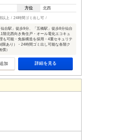
方位
北西
階以上
24時間ゴミ出し可
「仙台駅」徒歩9分、「五橋駅」徒歩8分仙台
11階北西向き角住戸・オール電化エコキュ
処理も可能・免振構造を採用・4重セキュリテ
制限あり）・24時間ゴミ出し可能な各階ク
無償）
詳細を見る
追加