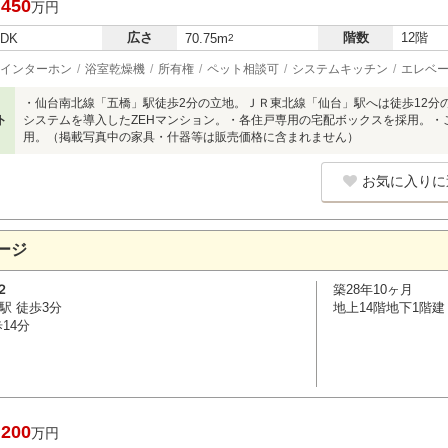
,450
万円
広さ
階数
12階
LDK
70.75m
2
インターホン
浴室乾燥機
所有権
ペット相談可
システムキッチン
エレベ
・仙台南北線「五橋」駅徒歩2分の立地。ＪＲ東北線「仙台」駅へは徒歩12分
ト
システムを導入したZEHマンション。・各住戸専用の宅配ボックスを採用。・
用。（掲載写真中の家具・什器等は販売価格に含まれません）
お気に入りに
ージ
２
築28年10ヶ月
駅 徒歩3分
地上14階地下1階建
14分
,200
万円