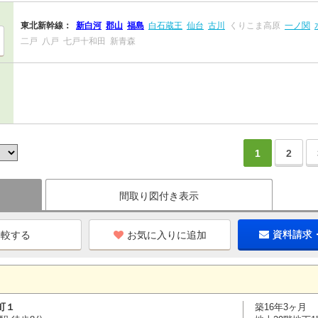
東北新幹線：
新白河
郡山
福島
白石蔵王
仙台
古川
くりこま高原
一ノ関
二戸
八戸
七戸十和田
新青森
1
2
間取り図付き表示
お気に入りに追加
資料請求
町１
築16年3ヶ月