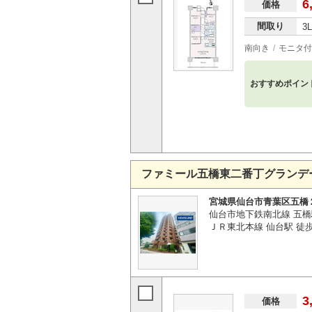
6
価格
間取り
3
南向き
モニタ付
おすすめポイン
ファミール五橋東二番丁グランデ
宮城県仙台市青葉区五橋
仙台市地下鉄南北線 五橋
ＪＲ東北本線 仙台駅 徒歩
3
価格