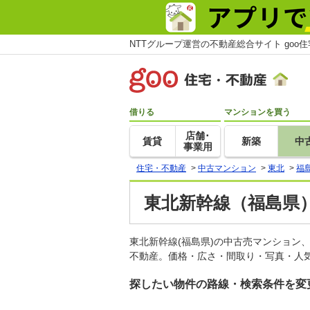
NTTグループ運営の不動産総合サイト goo
借りる
マンションを買う
店舗･
賃貸
新築
中
事業用
住宅・不動産
>
中古マンション
>
東北
>
福
東北新幹線（福島県
東北新幹線(福島県)の中古売マンション
不動産。価格・広さ・間取り・写真・人気
探したい物件の路線・検索条件を変