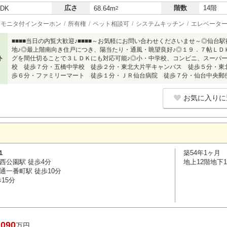
広さ
階数
14階
LDK
68.64m
2
モニタ付インターホン
所有権
ペット相談可
システムキッチン
エレベータ
■■■■当日の内覧大歓迎♪■■■■～お気軽にお問い合わせくださいませ～◎仙
地♪◎最上階南向き住戸につき、陽当たり・通風・眺望良好♪◎１９．７帖ＬＤ
ト
グを間仕切ることで３ＬＤＫにも対応可能♪◎小・中学校、コンビニ、スーパー徒
校 徒歩７分・五橋中学校 徒歩２分・東北大片平キャンパス 徒歩５分・東
歩６分・ファミリーマート 徒歩１分・ＪＲ仙台病院 徒歩７分・仙台中央郵
お気に入りに
１
築54年1ヶ月
西公園駅 徒歩4分
地上12階地下
通一番町駅 徒歩10分
15分
,090
万円