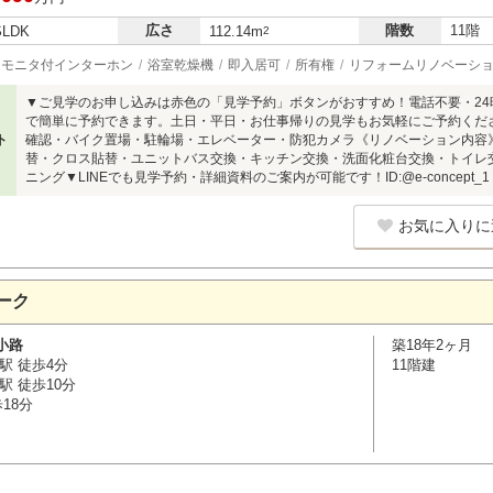
広さ
階数
11階
SLDK
112.14m
2
モニタ付インターホン
浴室乾燥機
即入居可
所有権
リフォームリノベーシ
▼ご見学のお申し込みは赤色の「見学予約」ボタンがおすすめ！電話不要・2
で簡単に予約できます。土日・平日・お仕事帰りの見学もお気軽にご予約くだ
ト
確認・バイク置場・駐輪場・エレベーター・防犯カメラ《リノベーション内容
替・クロス貼替・ユニットバス交換・キッチン交換・洗面化粧台交換・トイレ
ニング▼LINEでも見学予約・詳細資料のご案内が可能です！ID:@e-concept_1
お気に入りに
ーク
小路
築18年2ヶ月
駅 徒歩4分
11階建
駅 徒歩10分
18分