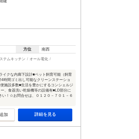
1階建
方位
南西
ステムキッチン
オール電化
ライクな内廊下設計■ペット飼育可能（飼育
24時間ゴミ出し可能なクリーンステーショ
利便施設多数■生活を豊かにするコンシェルジ
ー、食器洗い乾燥機等の設備有■LD部分に
さい！☆お問合せは、０１２０－７０１－６
詳細を見る
追加