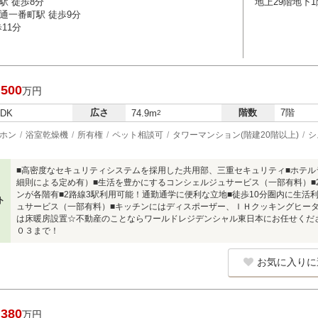
駅 徒歩8分
地上29階地下
通一番町駅 徒歩9分
11分
,500
万円
広さ
階数
7階
LDK
74.9m
2
ホン
浴室乾燥機
所有権
ペット相談可
タワーマンション(階建20階以上)
シ
■高密度なセキュリティシステムを採用した共用部、三重セキュリティ■ホテル
細則による定め有）■生活を豊かにするコンシェルジュサービス（一部有料）■
ンが各階有■2路線3駅利用可能！通勤通学に便利な立地■徒歩10分圏内に生活
ト
ュサービス（一部有料）■キッチンにはディスポーザー、ＩＨクッキングヒータ
は床暖房設置☆不動産のことならワールドレジデンシャル東日本にお任せくだ
０３まで！
お気に入りに
,380
万円