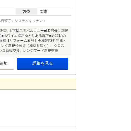
方位
南東
ト相談可
システムキッチン
眺望、L字型二面バルコニー■LD部分に床暖
)■ホワイエ採用ゆとりある廊下■約22帖の
限有【リフォーム履歴】令和6年3月完成・
リング新規張替え（和室を除く）、クロス
ンロ新規交換、レンジフード新規交換
詳細を見る
追加