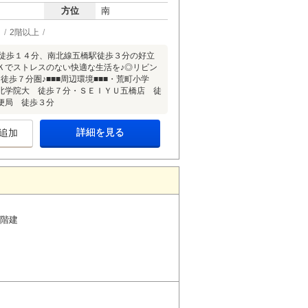
方位
南
ー
2階以上
台駅徒歩１４分、南北線五橋駅徒歩３分の好立
Ｋでストレスのない快適な生活を♪◎リビン
歩７分圏♪■■■周辺環境■■■・荒町小学
北学院大 徒歩７分・ＳＥＩＹＵ五橋店 徒
便局 徒歩３分
詳細を見る
追加
1階建