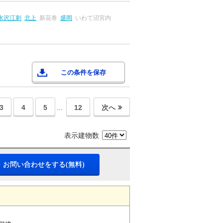
水沢江刺
北上
新花巻
盛岡
いわて沼宮内
この条件を保存
3
4
5
12
次へ
…
表示建物数
・お問い合わせをする(無料)