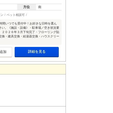
方位
南
ョン
ペット相談可
4時間いつでも受付中！お好きな日時を選ん
さい。《施設・設備》・駐車場／空き状況要
》２０２６年３月下旬完了・フローリング貼
交換・建具交換・給湯器交換・ハウスクリー
詳細を見る
追加