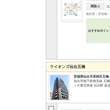
間取り
2
角部屋
所有権
おすすめポイン
ライオンズ仙台五橋
宮城県仙台市若林区五橋
仙台市地下鉄南北線 五橋
ＪＲ東北本線 仙台駅 徒歩