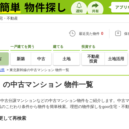
住宅・不動産
0
最近見た物件
保
一戸建てを買う
建てる
投資する
不動産
古
新築
中古
土地
土地活用
投資
島県
>
東北新幹線の中古マンション 物件一覧
）の中古マンション 物件一覧
、中古分譲マンションなどの中古マンション物件をご紹介します。中古マ
のこだわり条件から物件を簡単検索。理想の物件探しをgoo住宅・不
更して再検索