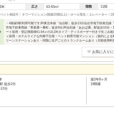
広さ
階数
11階
LDK
63.83m
2
ペット相談可
タワーマンション(階建20階以上)
オール電化
エレベーター
2
・4路線5駅利用可能ですJR東北本線「仙台駅」徒歩13分仙台市地下鉄南北線
市地下鉄東西線「青葉通一番町」徒歩9分JR仙石線「あおば通」駅徒歩10分・
ト
ート採用・登記簿面積61.64㎡の2LDKタイプ・ディスポーザー付きで生ごみ
ィ採用・ホテルライクな内廊下仕様・ペット飼育可能マンション（規約による
リーンステーションあり・同階に住戸ごとのトランクルームあり（月額使用料
お気に入りに
３
築2年8ヶ月
駅 徒歩2分
19階建
12分