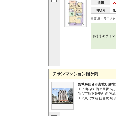
5
価格
間取り
4
角部屋
モニタ付
おすすめポイン
チサンマンション榴ケ岡
宮城県仙台市宮城野区榴
ＪＲ仙石線 榴ケ岡駅 徒
仙台市地下鉄東西線 宮城
ＪＲ東北本線 仙台駅 徒歩