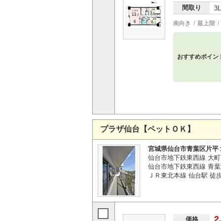
間取り
3
南向き
最上階
おすすめポイン
プラザ仙台【ペットＯＫ】
宮城県仙台市青葉区片平
仙台市地下鉄東西線 大町
仙台市地下鉄東西線 青葉
ＪＲ東北本線 仙台駅 徒歩
2
価格