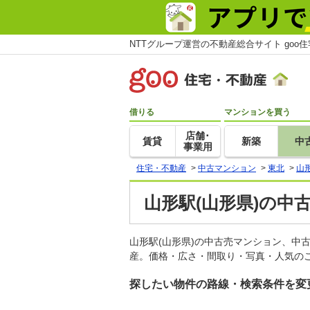
NTTグループ運営の不動産総合サイト goo
借りる
マンションを買う
店舗･
賃貸
新築
中
事業用
住宅・不動産
>
中古マンション
>
東北
>
山
山形駅(山形県)の中
山形駅(山形県)の中古売マンション、中
産。価格・広さ・間取り・写真・人気のこ
探したい物件の路線・検索条件を変