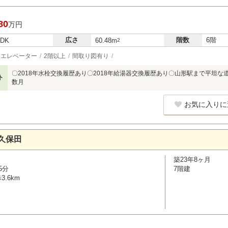
80
万円
広さ
階数
6階
LDK
60.48m
2
エレベーター
2階以上
間取り図有り
〇2018年水栓交換履歴あり〇2018年給湯器交換履歴あり〇山形駅まで平坦な道
ト
数月
お気に入りに
久保田
築23年8ヶ月
5分
7階建
.6km