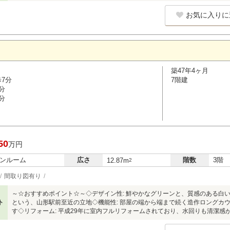
お気に入りに
築47年4ヶ月
歩7分
7階建
分
分
50
万円
ンルーム
広さ
階数
3階
12.87m
2
間取り図有り
～☆おすすめポイント☆～◇デザイン性: 鮮やかなグリーンと、質感のある白い
ト
という、山形駅前至近の立地◇機能性: 部屋の端から端まで続く造作ロングカ
す◇リフォーム: 平成29年に室内フルリフォームされており、水回りも清潔感