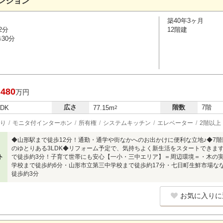
ンション
築40年3ヶ月
2分
12階建
30分
,480
万円
広さ
階数
7階
LDK
77.15m
2
り
モニタ付インターホン
所有権
システムキッチン
エレベーター
2階以上
◆山形駅まで徒歩12分！通勤・通学や街なかへのお出かけに便利な立地♪◆7階
のゆとりある3LDK◆リフォーム予定で、気持ちよく新生活をスタートできま
ト
で徒歩約3分！子育て世帯にも安心【一小・三中エリア】＝周辺環境＝・木の
学校まで徒歩約6分・山形市立第三中学校まで徒歩約17分・七日町生鮮市場な
徒歩約3分
お気に入りに