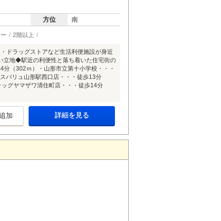
方位
南
ター
2階以上
ニ・ドラッグストアなど生活利便施設が身近
い立地◆駅近の利便性と落ち着いた住宅街の
4分（302ｍ）・山形市立第十小学校・・・
クスバリュ山形駅西口店・・・徒歩13分
ラッグヤマザワ清住町店・・・徒歩14分
詳細を見る
追加