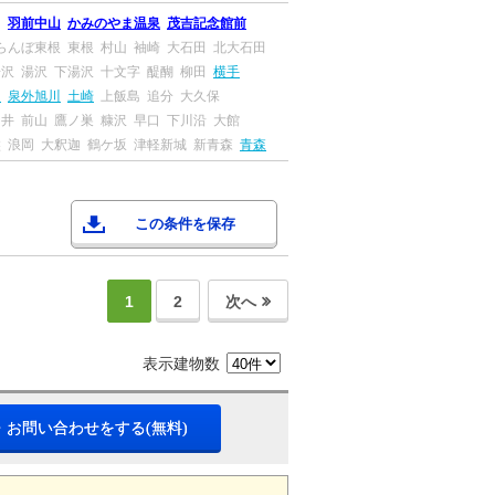
川
羽前中山
かみのやま温泉
茂吉記念館前
らんぼ東根
東根
村山
袖崎
大石田
北大石田
湯沢
湯沢
下湯沢
十文字
醍醐
柳田
横手
田
泉外旭川
土崎
上飯島
追分
大久保
ツ井
前山
鷹ノ巣
糠沢
早口
下川沿
大館
盤
浪岡
大釈迦
鶴ケ坂
津軽新城
新青森
青森
この条件を保存
1
2
次へ
表示建物数
・お問い合わせをする(無料)