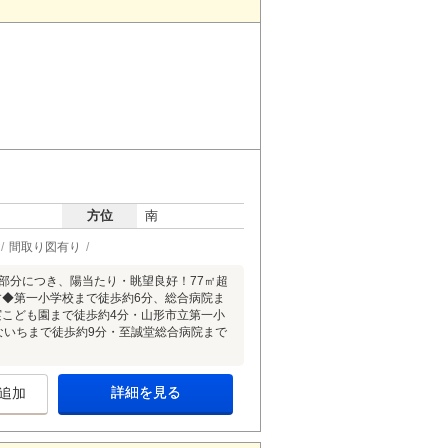
方位
南
間取り図有り
部分につき、陽当たり・眺望良好！77㎡超
す◆第一小学校まで徒歩約6分、総合病院ま
実こども園まで徒歩約4分・山形市立第一小
ないちまで徒歩約9分・至誠堂総合病院まで
詳細を見る
追加