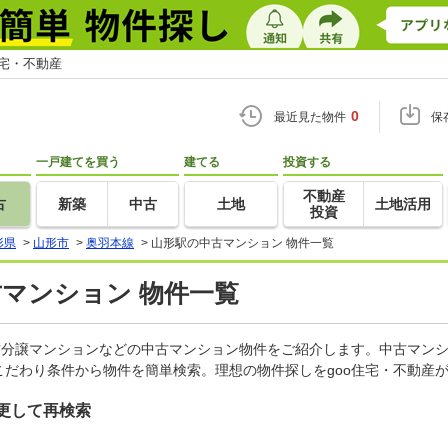
住宅・不動産
0
最近見た物件
保
一戸建てを買う
建てる
投資する
不動産
古
新築
中古
土地
土地活用
投資
形県
>
山形市
>
奥羽本線
>
山形駅の中古マンション 物件一覧
古マンション 物件一覧
古分譲マンションなどの中古マンション物件をご紹介します。中古マンシ
だわり条件から物件を簡単検索。理想の物件探しをgoo住宅・不動産
更して再検索