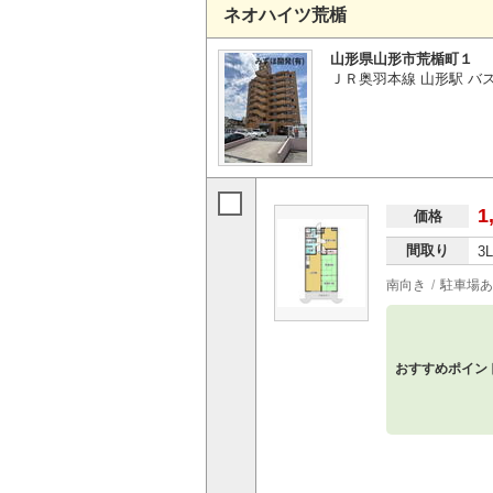
ネオハイツ荒楯
山形県山形市荒楯町１
ＪＲ奥羽本線 山形駅 バ
1
価格
間取り
3
南向き
駐車場あ
おすすめポイン