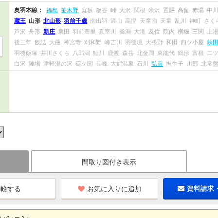
奥羽本線：
福島
笹木野
庭坂
板谷
峠
大沢
関根
米沢
置賜
高畠
赤湯
中
蔵王
山形
北山形
羽前千歳
南出羽
漆山
高擶
天童南
天童
乱川
神町
さく
芦沢
舟形
新庄
泉田
羽前豊里
真室川
釜淵
大滝
及位
院内
横堀
三関
上
後三年
飯詰
大曲
神宮寺
刈和野
峰吉川
羽後境
大張野
和田
四ツ小屋
秋
羽後飯塚
井川さくら
八郎潟
鯉川
鹿渡
森岳
北金岡
東能代
鶴形
富根
二
白沢
陣場
津軽湯の沢
碇ケ関
長峰
大鰐温泉
石川
弘前
撫牛子
川部
北常
間取り図付き表示
お気に入りに追加
資料請求