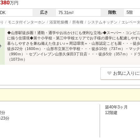
,380
万円
広さ
階数
5階
LDK
75.31m
2
り
モニタ付インターホン
浴室乾燥機
所有権
システムキッチン
エレベー
◆山形駅徒歩圏！通勤・通学やお出かけにも便利な立地♪◆スーパー・コンビ
に揃う住環境◆第十小学校・第三中学校エリアでお子様の通学にも配慮しやす
暮らしやすさを兼ね備えた住まい♪＝周辺環境＝・山形認定こども園・・・徒歩
ト
徒歩22分（1600ｍ）・山形市立第三中学校・・・徒歩10分（737ｍ）・マッ
（990ｍ）・セブンイレブン山形久保田3丁目店・・・徒歩5分（357ｍ）・ド
（1073ｍ）
お気に入りに
築40年3ヶ月
2分
12階建
23分