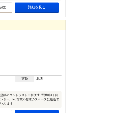
詳細を見る
追加
方位
北西
壁紙のコントラスト◇利便性: 香澄町3丁目
ウンター。PC作業や趣味のスペースに最適で
があります