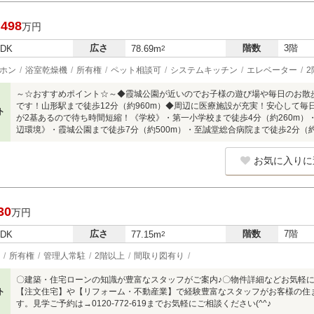
,498
万円
広さ
階数
3階
LDK
78.69m
2
ホン
浴室乾燥機
所有権
ペット相談可
システムキッチン
エレベーター
2
～☆おすすめポイント☆～◆霞城公園が近いのでお子様の遊び場や毎日のお散
です！山形駅まで徒歩12分（約960m）◆周辺に医療施設が充実！安心して
ト
が2基あるので待ち時間短縮！《学校》・第一小学校まで徒歩4分（約260m）・
辺環境》・霞城公園まで徒歩7分（約500m）・至誠堂総合病院まで徒歩2分（約
お気に入りに
30
万円
広さ
階数
7階
LDK
77.15m
2
所有権
管理人常駐
2階以上
間取り図有り
〇建築・住宅ローンの知識が豊富なスタッフがご案内♪〇物件詳細などお気軽にお問
ト
【注文住宅】や【リフォーム・不動産業】で経験豊富なスタッフがお客様の住
す。見学ご予約は→0120-772-619までお気軽にご相談ください(^^♪