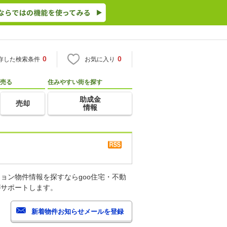
0
0
存した検索条件
お気に入り
売る
住みやすい街を探す
助成金
売却
情報
ョン物件情報を探すならgoo住宅・不動
がサポートします。