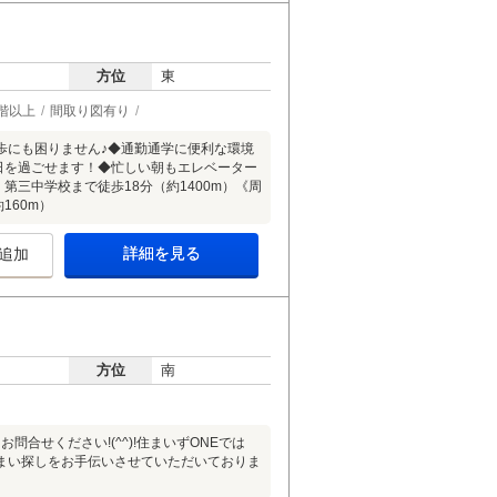
方位
東
階以上
間取り図有り
歩にも困りません♪◆通勤通学に便利な環境
毎日を過ごせます！◆忙しい朝もエレベーター
第三中学校まで徒歩18分（約1400m）《周
160m）
詳細を見る
追加
方位
南
合せください!(^^)!住まいずONEでは
まい探しをお手伝いさせていただいておりま