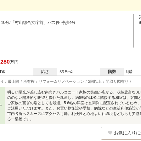
ス10分/「村山総合支庁前」バス停 停歩4分
,280
万円
広さ
階数
9階
LDK
56.5m
2
り
最上階
所有権
リフォームリノベーション
2階以上
間取り図有り
明るい陽光が差し込む南向きバルコニー！家族の笑顔が広がる、収納豊富な3D
ののない開放的な眺望と優れた風通し。約8帖のLDKに隣接する和室は、客間
ご家族の寛ぎの場としても最適。5.6帖の洋室は玄関側に配置されているため
ト
ご活用いただけます。また、お買い物施設や学校、病院などの生活利便施設が
市内各所へスムーズにアクセス可能。利便性と心地よい住環境をどちらも妥協
る一部屋です。
お気に入りに