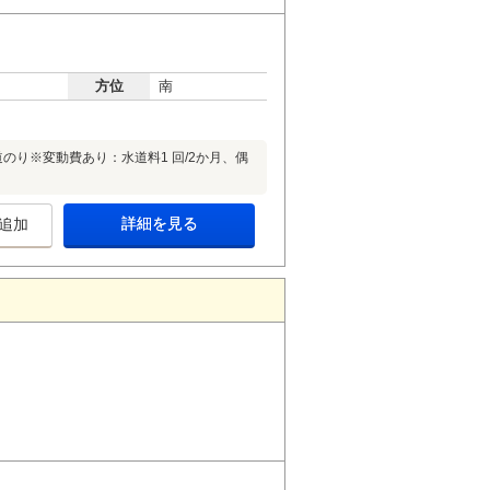
方位
南
のり※変動費あり：水道料1 回/2か月、偶
詳細を見る
追加